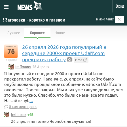
Вход
! Заголовки - коротко о главном
в мою ленту
55
Лучшее
Хорошее
Новое
26 апреля 2026 года популярный в
отметили
76
середине 2000-х проект Udaff.com
прекратил работу
t.me
в архиве
treffmans
, 28 Апреля
❗️Популярный в середине 2000-х проект Udaff.com
прекратил работу. Накануне, 26 апреля, на сайте было
опубликовано прощальное сообщение: «Эпоха Udaff.com
окончена. Проект закрыт. Мы и так уже тянули дольше, чем
это было нужно. Спасибо, что были с нами все эти годы».
На сайте пуб
...
5 комментариев
+48
treffmans
26 апреля не только Чернобыль случается!