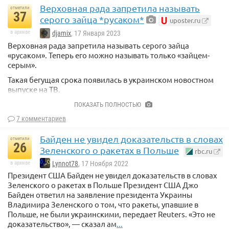
Верховная рада запретила называть
отметили
37
серого зайца *русаком*
uposter.ru
в архиве
djamix
, 17 Января 2023
Верховная рада запретила называть серого зайца
«русаком». Теперь его можно называть только «зайцем-
серым».
Такая бегущая срока появилась в украинском новостном
выпуске на ТВ.
ПОКАЗАТЬ ПОЛНОСТЬЮ
7 комментариев
Байден не увидел доказательств в словах
отметили
26
Зеленского о ракетах в Польше
rbc.ru
в архиве
Lynnot78
, 17 Ноября 2022
Президент США Байден не увидел доказательств в словах
Зеленского о ракетах в Польше Президент США Джо
Байден ответил на заявление президента Украины
Владимира Зеленского о том, что ракеты, упавшие в
Польше, не были украинскими, передает Reuters. «Это не
доказательство», — сказал ам
...