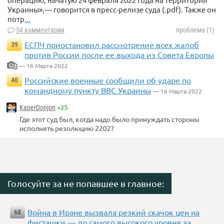
Украины»,— говорится в пресс-релизе суда (.pdf). Также он
потр
...
54 комментария
проблема (1)
ЕСПЧ приостановил рассмотрение всех жалоб
39
против России после ее выхода из Совета Европы
— 16 Марта 2022
2
Российские военные сообщили об ударе по
40
командному пункту ВВС Украины
— 16 Марта 2022
+25
KaperDonjon
Где этот суд был, когда надо было принуждать стороны
исполнять резолюцию 2202?
Голосуйте за не попавшее в главное:
Война в Иране вызвала резкий скачок цен на
68
фисташки — до самого высокого уровня за