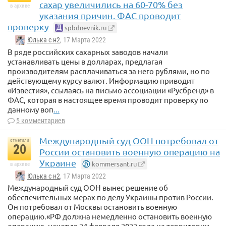
сахар увеличились на 60-70% без
в архиве
указания причин. ФАС проводит
Например на 02:24. На самом деле это США «erase a
sovereing nation» from the map others.
проверку
spbdnevnik.ru
Например.
Юлька с н2
, 17 Марта 2022
В ряде российских сахарных заводов начали
США erased Ливию фром the map. При этом, стерли Ливию
устанавливать цены в долларах, предлагая
не ластиком со школьной контурной карты, а стерли
производителям расплачиваться за него рублями, но по
бомбами. И этот список, что творит США в мире, можно
действующему курсу валют. Информацию приводит
продолжать очень долго.
«Известия», ссылаясь на письмо ассоциации «Русбренд» в
ФАС, которая в настоящее время проводит проверку по
данному воп
...
5 комментариев
Международный суд ООН потребовал от
отметили
20
России остановить военную операцию на
Украине
kommersant.ru
в архиве
Юлька с н2
, 17 Марта 2022
Международный суд ООН вынес решение об
обеспечительных мерах по делу Украины против России.
Он потребовал от Москвы остановить военную
операцию.«РФ должна немедленно остановить военную
операцию, начатую 24 февраля 2022 года на территории