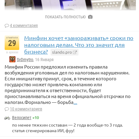
ПОКАЗАТЬ ПОЛНОСТЬЮ
4 комментария
Минфин хочет «замораживать» сроки по
отметили
29
налоговым делам. Что это значит для
бизнеса?
slando.pro
в архиве
SvDmytro
, 16 Января
Минфин России предложил изменить правила
В Минске представили новый графический знак
возбуждения уголовных дел по налоговым нарушениям.
белорусского рубля, сообщило агентство БелТА.
Если инициативу примут, срок, в течение которого
государство может привлечь компанию или
Победителем конкурса на лучший новый графический знак
предпринимателя к ответственности, будет
стал Василий Щебетун. Его работа набрала максимальное
приостанавливаться на время официальной отсрочки по
суммарное количество баллов. Автору вручили
налогам.Формально — борьба
...
сертификат на сумму более $1 тыс.
10 комментариев
+10
Велосипет
по менее тяжким составам — 2 года вообще-то 3 года.
статья сгенерирована ИИ, фуу!