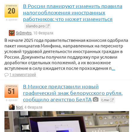
В России планируют изменить правила
отметили
20
налогообложения иностранных
работников: что может измениться
в архиве
slando.pro
SvDmytro
, 10 Февраля
В начале 2025 года правительственная комиссия одобрила
пакет инициатив Минфина, направленных на пересмотр
условий трудовой деятельности иностранных граждан в
России. Документы получили поддержку при условии
доработки отдельных положений, а их возможное
вступление в силу ожидается после прохождения п
...
1 комментарий
В Минске представили новый
отметили
51
графический знак белорусского рубля,
сообщило агентство БелТА
t.me
в архиве
Nori
, 4 Февраля