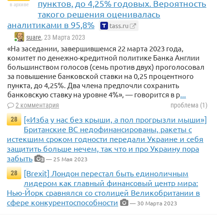
пунктов, до 4,25% годовых. Вероятность
в архиве
такого решения оценивалась
аналитиками в 95,8%
tass.ru
suare
, 23 Марта 2023
«На заседании, завершившемся 22 марта 2023 года,
комитет по денежно-кредитной политике Банка Англии
большинством голосов (семь против двух) проголосовал
за повышение банковской ставки на 0,25 процентного
пункта, до 4,25%. Два члена предпочли сохранить
банковскую ставку на уровне 4%», — говорится в р
...
2 комментария
проблема (1)
[«Изба у нас без крыши, а пол прогрызли мыши»]
28
Британские ВС недофинансированы, ракеты с
истекшим сроком годности передали Украине и себя
защитить больше нечем, так что и про Украину пора
забыть
— 25 Мая 2023
3
[Brexit] Лондон перестал быть единоличным
28
лидером как главный финансовый центр мира:
Нью-Йорк сравнялся со столицей Великобритании в
сфере конкурентоспособности
— 30 Марта 2023