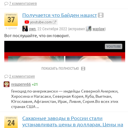
7 комментариев
Получается что Байден нацист
отметили
37
youtube.com
в архиве
pwn
, 22 Сентября 2022 (исправил
waplaw
)
Вот послушайте, что он говорит.
ПОКАЗАТЬ ПОЛНОСТЬЮ
2 комментария
+21
vvsupervv66
Геноцид по-американски — индейцы Северной Америки,
Хиросима и Нагасаки, Северная Корея, Куба, Вьетнам,
Югославия, Афганистан, Ирак, Ливия, Сирия.Во всех этих
странах США ...
Сахарные заводы в России стали
отметили
24
устанавливать цены в долларах. Цены на