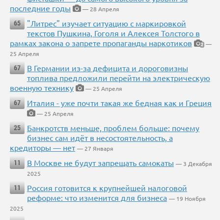
последние годы
— 28 Апреля
"Литрес" изучает ситуацию с маркировкой
65
текстов Пушкина, Гоголя и Алексея Толстого в
рамках закона о запрете пропаганды наркотиков
—
2
25 Апреля
В Германии из-за дефицита и дороговизны
67
топлива предложили перейти на электрическую
военную технику
— 25 Апреля
Италия - уже почти такая же бедная как и Греция
67
— 25 Апреля
Банкротств меньше, проблем больше: почему
25
бизнес сам идёт в несостоятельность, а
кредиторы — нет
— 27 Января
В Москве не будут запрещать самокаты
11
— 3 Декабря
2025
Россия готовится к крупнейшей налоговой
11
реформе: что изменится для бизнеса
— 19 Ноября
2025