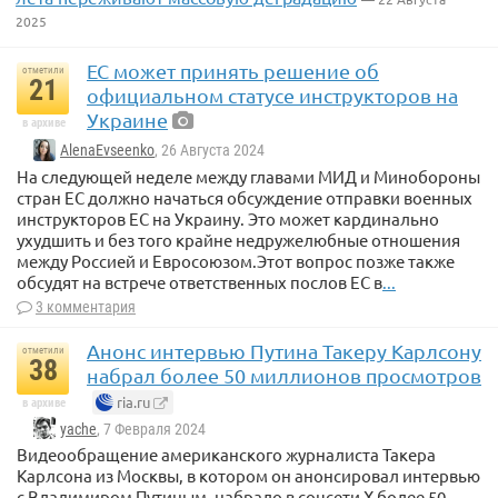
2025
ЕС может принять решение об
отметили
21
официальном статусе инструкторов на
Украине
в архиве
AlenaEvseenko
, 26 Августа 2024
На следующей неделе между главами МИД и Минобороны
стран ЕС должно начаться обсуждение отправки военных
инструкторов ЕС на Украину. Это может кардинально
ухудшить и без того крайне недружелюбные отношения
между Россией и Евросоюзом.Этот вопрос позже также
обсудят на встрече ответственных послов ЕС в
...
3 комментария
Анонс интервью Путина Такеру Карлсону
отметили
38
набрал более 50 миллионов просмотров
ria.ru
в архиве
yache
, 7 Февраля 2024
Видеообращение американского журналиста Такера
Карлсона из Москвы, в котором он анонсировал интервью
с Владимиром Путиным, набрало в соцсети X более 50