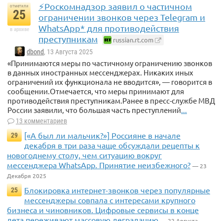
⚡️Роскомнадзор заявил о частичном
отметили
25
ограничении звонков через Telegram и
WhatsApp* для противодействия
в архиве
преступникам
russian.rt.com
dbond
, 13 Августа 2025
«Принимаются меры по частичному ограничению звонков
в данных иностранных мессенджерах. Никаких иных
ограничений их функционала не вводится», — говорится в
сообщении.Отмечается, что меры принимают для
противодействия преступникам.Ранее в пресс-службе МВД
России заявили, что большая часть преступлений
...
13 комментариев
[«А был ли мальчик?»] Россияне в начале
29
декабря в три раза чаще обсуждали рецепты к
новогоднему столу, чем ситуацию вокруг
мессенджера WhatsApp. Принятие неизбежного?
— 23
Декабря 2025
Блокировка интернет-звонков через популярные
25
мессенджеры совпала с интересами крупного
бизнеса и чиновников. Цифровые сервисы в конце
лета переживают массовую деградацию
— 22 Августа