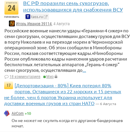
ВС РФ поразили семь сухогрузов,
отметили
24
использовавшихся для снабжения ВСУ
tass.ru
голосовать
Игорь Иванов 39114
, 4 Августа
Российские военные нанесли удары «Геранями-4 сикер» по
семи сухогрузам, осуществлявшим доставку грузов для ВСУ
в порту Николаев и на переходе морем в Черноморской
операционной зоне. Об этом сообщили в Минобороны
России, показав соответствующие кадры.«Минобороны
России опубликовало кадры нанесения ударов расчетами
беспилотных летательных аппаратов „Герань-4 сикер“
семи сухогрузов, осуществлявших до
...
18 комментариев
Мир
[Депортовизация - 80%] Киев потерял 80%
17
портов. Оставшиеся из 22 морских и 15 речных
не более, чем 6 портов Украина использует для
доставки военных грузов из стран НАТО
— 6 Августа
+10
AirCom
Он не может не скулить когда его друганов-бандеровцев
мочат.