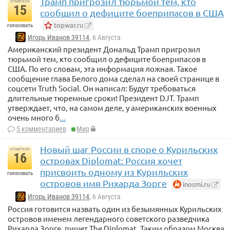
Трамп пригрозил тюрьмой тем, кто
отметили
15
сообщил о дефиците боеприпасов в США
topwar.ru
голосовать
Игорь Иванов 39114
, 6 Августа
Американский президент Дональд Трамп пригрозил
тюрьмой тем, кто сообщил о дефиците боеприпасов в
США. По его словам, эта информация ложная. Такое
сообщение глава Белого дома сделал на своей странице в
соцсети Truth Social. Он написал: Будут требоваться
длительные тюремные сроки! Президент DJT. Трамп
утверждает, что, на самом деле, у американских военных
очень много б
...
5 комментариев
Мир
Новый шаг России в споре о Курильских
отметили
16
островах Diplomat: Россия хочет
присвоить одному из Курильских
голосовать
островов имя Рихарда Зорге
inosmi.ru
Игорь Иванов 39114
, 6 Августа
Россия готовится назвать один из безымянных Курильских
островов именем легендарного советского разведчика
Рихарда Зорге, пишет The Diplomat. Таким образом Москва