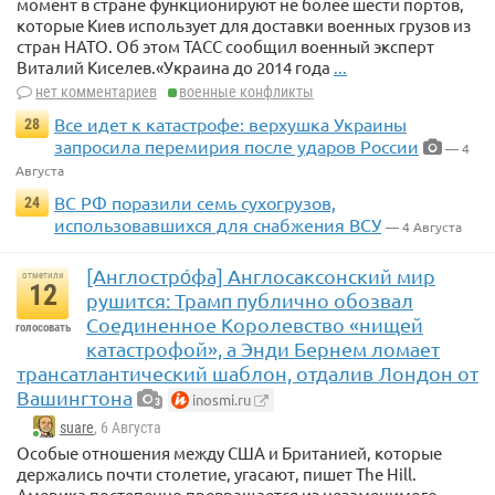
момент в стране функционируют не более шести портов,
которые Киев использует для доставки военных грузов из
стран НАТО. Об этом ТАСС сообщил военный эксперт
Виталий Киселев.«Украина до 2014 года
...
нет комментариев
военные конфликты
Все идет к катастрофе: верхушка Украины
28
запросила перемирия после ударов России
— 4
Августа
ВС РФ поразили семь сухогрузов,
24
использовавшихся для снабжения ВСУ
— 4 Августа
[Англостро́фа] Англосаксонский мир
отметили
12
рушится: Трамп публично обозвал
Соединенное Королевство «нищей
голосовать
катастрофой», а Энди Бернем ломает
трансатлантический шаблон, отдалив Лондон от
Вашингтона
inosmi.ru
3
suare
, 6 Августа
Особые отношения между США и Британией, которые
держались почти столетие, угасают, пишет The Hill.
Америка постепенно превращается из незаменимого