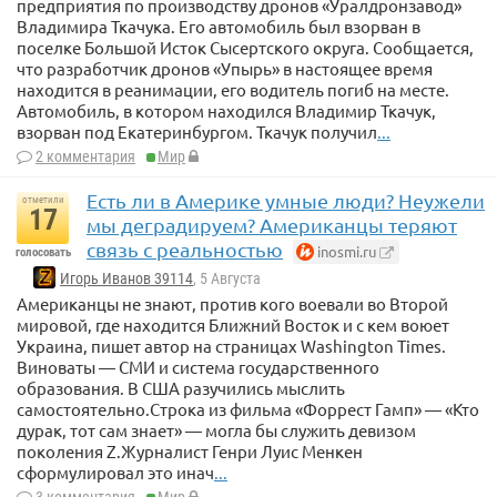
предприятия по производству дронов «Уралдронзавод»
Владимира Ткачука. Его автомобиль был взорван в
поселке Большой Исток Сысертского округа. Сообщается,
что разработчик дронов «Упырь» в настоящее время
находится в реанимации, его водитель погиб на месте.
Автомобиль, в котором находился Владимир Ткачук,
взорван под Екатеринбургом. Ткачук получил
...
2 комментария
Мир
Есть ли в Америке умные люди? Неужели
отметили
17
мы деградируем? Американцы теряют
связь с реальностью
inosmi.ru
голосовать
Игорь Иванов 39114
, 5 Августа
Американцы не знают, против кого воевали во Второй
мировой, где находится Ближний Восток и с кем воюет
Украина, пишет автор на страницах Washington Times.
Виноваты — СМИ и система государственного
образования. В США разучились мыслить
самостоятельно.Строка из фильма «Форрест Гамп» — «Кто
дурак, тот сам знает» — могла бы служить девизом
поколения Z.Журналист Генри Луис Менкен
сформулировал это инач
...