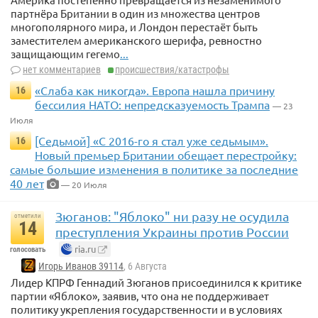
партнёра Британии в один из множества центров
многополярного мира, и Лондон перестаёт быть
заместителем американского шерифа, ревностно
защищающим гегемо
...
нет комментариев
происшествия/катастрофы
«Слаба как никогда». Европа нашла причину
16
бессилия НАТО: непредсказуемость Трампа
— 23
Июля
[Седьмой] «С 2016-го я стал уже седьмым».
16
Новый премьер Британии обещает перестройку:
самые большие изменения в политике за последние
40 лет
— 20 Июля
Зюганов: "Яблоко" ни разу не осудила
отметили
14
преступления Украины против России
ria.ru
голосовать
Игорь Иванов 39114
, 6 Августа
Лидер КПРФ Геннадий Зюганов присоединился к критике
партии «Яблоко», заявив, что она не поддерживает
политику укрепления государственности и в условиях