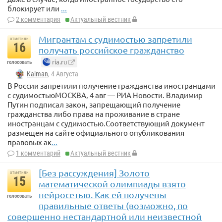
блокирует или
...
2 комментария
Актуальный вестник
Мигрантам с судимостью запретили
отметили
16
получать российское гражданство
ria.ru
голосовать
Kalman
, 4 Августа
В России запретили получение гражданства иностранцами
с судимостьюМОСКВА, 4 авг — РИА Новости. Владимир
Путин подписал закон, запрещающий получение
гражданства либо права на проживание в стране
иностранцам с судимостью.Соответствующий документ
размещен на сайте официального опубликования
правовых ак
...
1 комментарий
Актуальный вестник
[Без рассуждения] Золото
отметили
15
математической олимпиады взято
нейросетью. Как ей получены
голосовать
правильные ответы (возможно, по
совершенно нестандартной или неизвестной