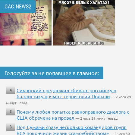
GAG.NEWS2
Голосуйте за не попавшее в главное:
Сикорский предложил сбивать российскую
4
баллистику прямо с территории Польши
— 2 часа 29
минут назад
Почему любая попытка равноправного диалога с
3
США обречена на провал
— 2 часа 29 минут назад
Под Сумами сразу несколько командиров групп
3
ВСУ покончили жизнь «самоубийством»
— 2 часа 30