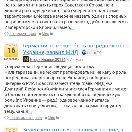
не только чтит память героя Советского Союза, но и
лишний раз подчеркивает свой суверенитет над этими
территориями.Москва намерена назвать один из спорных
островов в честь советского разведчика, действовавшего в
Императорской Японии.Намер
...
2 комментария
Мир
Германия не может быть посредником по
отметили
16
Украине, заявил МИД
ria.ru
голосовать
Игорь Иванов 39114
, 6 Августа
Современная Германия, ведущая политику
милитаризации, не может претендовать ни на какую роль
посредника в переговорах по Украине, сообщил в
интервью РИА Новости заместитель главы МИД РФ
Дмитрий Любинский.«Милитаристская Германия не может
и близко претендовать на какую-либо посредническую
роль (по Украине — ред.), одновременно пытаясь
диктовать свои условия», — сказал он, комментируя эту
тему.Канцл
...
нет комментариев
Мир
Зеленский хотел «перелома» в войне, а
отметили