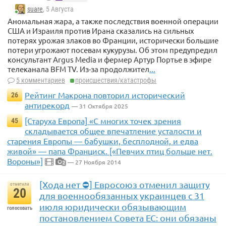
suare
, 5 Августа
Аномальная жара, а также последствия военной операции
США и Израиля против Ирана сказались на сильных
потерях урожая злаков во Франции, исторически большие
потери угрожают посевам кукурузы. Об этом предупредил
консультант Argus Media и фермер Артур Портье в эфире
телеканала BFM TV. Из-за продолжител
...
5 комментариев
происшествия/катастрофы
Рейтинг Макрона повторил исторический
26
антирекорд
— 31 Октября 2025
[Старуха Европа] «С многих точек зрения
45
складывается общее впечатление усталости и
старения Европы — бабушки, бесплодной, и едва
живой» — папа Франциск. [«Певчих птиц больше нет.
Вороны»]
— 27 Ноября 2014
2
[Хода нет ⛔] Евросоюз отменил защиту
отметили
20
для военнообязанных украинцев с 31
июля юридически обязывающим
голосовать
постановлением Совета ЕС: они обязаны