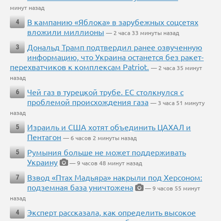
минут назад
В кампанию «Яблока» в зарубежных соцсетях
4
вложили миллионы
— 2 часа 33 минуты назад
Дональд Трамп подтвердил ранее озвученную
3
информацию, что Украина останется без ракет-
перехватчиков к комплексам Patriot.
— 2 часа 35 минут
назад
Чей газ в турецкой трубе. ЕС столкнулся с
6
проблемой происхождения газа
— 3 часа 51 минуту
назад
Израиль и США хотят объединить ЦАХАЛ и
5
Пентагон
— 6 часов 2 минуты назад
Румыния больше не может поддерживать
5
Украину
— 9 часов 48 минут назад
Взвод «Птах Мадьяра» накрыли под Херсоном:
7
подземная база уничтожена
— 9 часов 55 минут
назад
Эксперт рассказала, как определить высокое
4