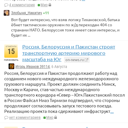
4 комментария
Мир
+11
Злобыня_Никитич
Вот будет интересно, что взяв логику Тихановской, батька
ёбнет тактическим оружием по ж/д переходам 404 со
странами НАТО. Белоруссия тоже имеет свои интересы, и
будет их ...
Россия, Белоруссия и Пакистан строят
отметили
15
транспортную артерию мирового
масштаба на Юг
on-news.ru
голосовать
Игорь Иванов 39114
, 6 Августа
Россия, Белоруссия и Пакистан продолжают работу над
созданием нового международного железнодорожного
грузового маршрута. Проект должен соединить Минск,
Москву и Карачи, став частью международного
транспортного коридора «Север – Юг».Пакистанский посол
в России Файсал Ниаз Тирмизи подтвердил, что стороны
продолжают согласовывать запуск тестового поезда.
Реализацию проекта пока сдерживают инфраструкт
...
нет комментариев
Мир