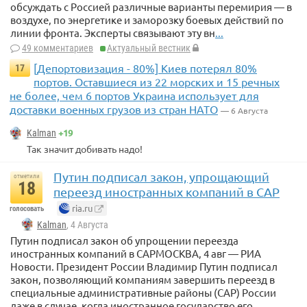
обсуждать с Россией различные варианты перемирия — в
воздухе, по энергетике и заморозку боевых действий по
линии фронта. Эксперты связывают эту вн
...
49 комментариев
Актуальный вестник
[Депортовизация - 80%] Киев потерял 80%
17
портов. Оставшиеся из 22 морских и 15 речных
не более, чем 6 портов Украина использует для
доставки военных грузов из стран НАТО
— 6 Августа
+19
Kalman
Так значит добивать надо!
Путин подписал закон, упрощающий
отметили
18
переезд иностранных компаний в САР
ria.ru
голосовать
Kalman
, 4 Августа
Путин подписал закон об упрощении переезда
иностранных компаний в САРМОСКВА, 4 авг — РИА
Новости. Президент России Владимир Путин подписал
закон, позволяющий компаниям завершить переезд в
специальные административные районы (САР) России
даже в случае, когда иностранное государство его