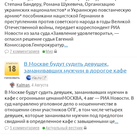
Степана Бандеру, Романа Шухевича, Организацию
украинских националистов* и Украинскую повстанческую
армию* пособниками нацистской Германии в
преступлениях против советского народа в годы Великой
Отечественной войны, передает корреспондент РИА
Новости из зала суда.«Заявление удовлетворить», —
огласил решение судья Евгений
Комиссаров.Генпрокуратур
...
7 комментариев
Мир
В Москве будут судить девушек,
отметили
18
заманивавших мужчин в дорогое кафе
ria.ru
голосовать
Kalman
, 4 Августа
В Москве будут судить девушек, заманивавших мужчин в
кафе с огромными ценамиМОСКВА, 4 авг — РИА Новости. В
суд направлено уголовное дело о мошенничестве в
отношении семи участников ОПГ, в том числе четырех
девушек, которые заманивали мужчин под предлогом
свиданий в определенное кафе с завышенными це
...
5 комментариев
Актуальный вестник