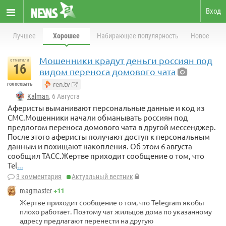
Вход
Лучшее
Хорошее
Набирающее популярность
Новое
Мошенники крадут деньги россиян под
отметили
16
видом переноса домового чата
ren.tv
голосовать
Kalman
, 6 Августа
Аферисты выманивают персональные данные и код из
СМС.Мошенники начали обманывать россиян под
предлогом переноса домового чата в другой мессенджер.
После этого аферисты получают доступ к персональным
данным и похищают накопления. Об этом 6 августа
сообщил ТАСС.Жертве приходит сообщение о том, что
Tel
...
3 комментария
Актуальный вестник
+11
magmaster
Жертве приходит сообщение о том, что Telegram якобы
плохо работает. Поэтому чат жильцов дома по указанному
адресу предлагают перенести на другую