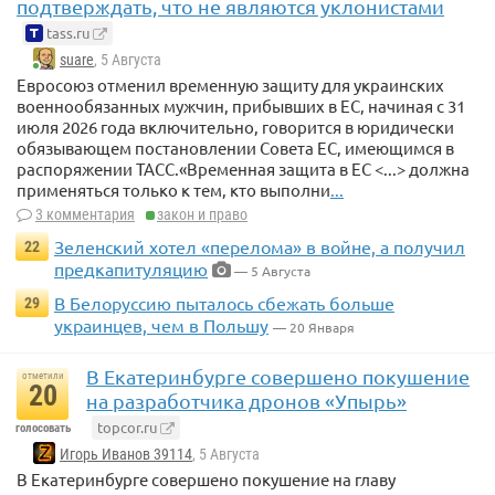
подтверждать, что не являются уклонистами
tass.ru
suare
, 5 Августа
Евросоюз отменил временную защиту для украинских
военнообязанных мужчин, прибывших в ЕС, начиная с 31
июля 2026 года включительно, говорится в юридически
обязывающем постановлении Совета ЕС, имеющимся в
распоряжении ТАСС.«Временная защита в ЕС <...> должна
применяться только к тем, кто выполни
...
3 комментария
закон и право
Зеленский хотел «перелома» в войне, а получил
22
предкапитуляцию
— 5 Августа
В Белоруссию пыталось сбежать больше
29
украинцев, чем в Польшу
— 20 Января
В Екатеринбурге совершено покушение
отметили
20
на разработчика дронов «Упырь»
topcor.ru
голосовать
Игорь Иванов 39114
, 5 Августа
В Екатеринбурге совершено покушение на главу