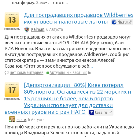
платформу. Замечаю что в ...
Для пострадавших продавцов Wildberries
отметили
13
могут ввести налоговые льготы
ria.ru
голосовать
Kalman
, 6 Августа
Для пострадавших от атак на Wildberries продавцов могут
ввести налоговые льготыЧОЛПОН-АТА (Киргизия), 6 авг —
РИА Новости. Власти рассматривают введение налоговых
льгот для пострадавших продавцов Wildberries, сообщил
статс-секретарь — замминистра финансов Алексей
Сазанов.«Этот вопрос обсуждают в раб
...
нет комментариев
Актуальный вестник
[Депортовизация - 80%] Киев потерял
отметили
17
80% портов. Оставшиеся из 22 морских и
15 речных не более, чем 6 портов
голосовать
Украина использует для доставки
военных грузов из стран НАТО
tass.ru
suare
, 6 Августа
Почти 40 морских и речных портов работали на Украине до
прихода Владимира Зеленского к власти, на данный