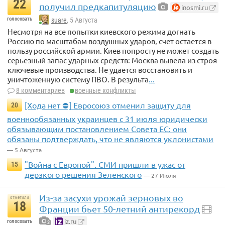
22
получил предкапитуляцию
inosmi.ru
голосовать
suare
, 5 Августа
Несмотря на все попытки киевского режима догнать
Россию по масштабам воздушных ударов, счет остается в
пользу российской армии. Киев попросту не может создать
серьезный запас ударных средств: Москва вывела из строя
ключевые производства. Не удается восстановить и
уничтоженную систему ПВО. В результа
...
8 комментариев
военные конфликты
[Хода нет ⛔] Евросоюз отменил защиту для
20
военнообязанных украинцев с 31 июля юридически
обязывающим постановлением Совета ЕС: они
обязаны подтверждать, что не являются уклонистами
— 5 Августа
"Война с Европой". СМИ пришли в ужас от
15
дерзкого решения Зеленского
— 27 Июля
Из-за засухи урожай зерновых во
отметили
18
Франции бьет 50-летний антирекорд
iz.ru
голосовать
3