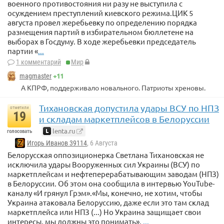
военного противостояния ни разу не выступила с
осуждением преступлений киевского режима.ЦИК 5
августа провел жеребьевку по определению порядка
размещения партий в избирательном бюллетене на
выборах в Госдуму. В ходе жеребьевки председатель
партии «
...
1 комментарий
Мир
+11
magmaster
А КПРФ, поддерживало новального. Патриоты хреновы.
Тихановская допустила удары ВСУ по НПЗ
отметили
19
и складам маркетплейсов в Белоруссии
lenta.ru
голосовать
Игорь Иванов 39114
, 6 Августа
Белорусская оппозиционерка Светлана Тихановская не
исключила удары Вооруженных сил Украины (ВСУ) по
маркетплейсам и нефтеперерабатывающим заводам (НПЗ)
в Белоруссии. Об этом она сообщила в интервью YouTube-
каналу «И грянул Грэм».«Мы, конечно, не хотим, чтобы
Украина атаковала Белоруссию, даже если это там склад
маркетплейса или НПЗ (...) Но Украина защищает свои
интересы, мы должны это понимать»,
...