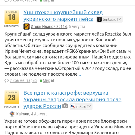
3 комментария
Мир
Уничтожен крупнейший склад
отметили
18
украинского маркетплейса
lenta.ru
голосовать
Игорь Иванов 39114
, 5 Августа
Крупнейший склад украинского маркетплейса Rozetka был
уничтожен в результате ночных ударов по Киевской
области. Об этом сообщила соучредитель компании
Ирина Чечеткина, передает «РБК-Украина».«Он был самым
большим, самым автоматизированным. Нашей гордостью.
Здесь мы обрабатывали более 100 тысяч заказов в день»,
— рассказала Чечеткина.Открытый в 2017 году склад, по ее
словам, не подлежит восстановле
...
2 комментария
Мир
Все идет к катастрофе: верхушка
отметили
28
Украины запросила перемирия после
ударов России
mk.ru
голосовать
Kalman
, 4 Августа
Украина готова обсуждать перемирие после блокировки
портовСоветник главы офиса президента Украины Михаил
Подоляк заявил о готовности Владимира Зеленского