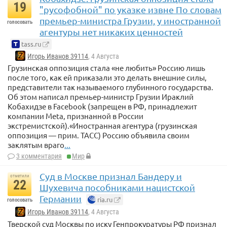
19
"русофобной" по указке извне По словам
премьер-министра Грузии, у иностранной
голосовать
агентуры нет никаких ценностей
tass.ru
Игорь Иванов 39114
, 4 Августа
Грузинская оппозиция стала «не любить» Россию лишь
после того, как ей приказали это делать внешние силы,
представители так называемого глубинного государства.
Об этом написал премьер-министр Грузии Ираклий
Кобахидзе в Facebook (запрещен в РФ, принадлежит
компании Meta, признанной в России
экстремистской).«Иностранная агентура (грузинская
оппозиция — прим. ТАСС) Россию объявила своим
заклятым враго
...
3 комментария
Мир
Суд в Москве признал Бандеру и
отметили
22
Шухевича пособниками нацистской
Германии
ria.ru
голосовать
Игорь Иванов 39114
, 4 Августа
Тверской суд Москвы по иску Генпрокуратуры РФ признал