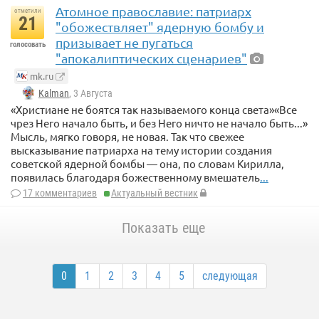
Атомное православие: патриарх
отметили
21
"обожествляет" ядерную бомбу и
призывает не пугаться
голосовать
"апокалиптических сценариев"
mk.ru
Kalman
, 3 Августа
«Христиане не боятся так называемого конца света»«Все
чрез Него начало быть, и без Него ничто не начало быть...»
Мысль, мягко говоря, не новая. Так что свежее
высказывание патриарха на тему истории создания
советской ядерной бомбы — она, по словам Кирилла,
появилась благодаря божественному вмешатель
...
17 комментариев
Актуальный вестник
Показать еще
0
1
2
3
4
5
следующая