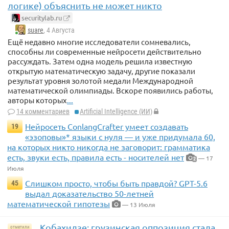
логике) объяснить не может никто
securitylab.ru
suare
, 4 Августа
Ещё недавно многие исследователи сомневались,
способны ли современные нейросети действительно
рассуждать. Затем одна модель решила известную
открытую математическую задачу, другие показали
результат уровня золотой медали Международной
математической олимпиады. Вскоре появились работы,
авторы которых
...
14 комментариев
Artificial Intelligence (ИИ)
Нейросеть ConlangCrafter умеет создавать
19
«эзоповы»* языки с нуля — и уже придумала 60,
на которых никто никогда не заговорит: грамматика
есть, звуки есть, правила есть - носителей нет
— 17
2
Июля
Слишком просто, чтобы быть правдой? GPT-5.6
45
выдал доказательство 50-летней
математической гипотезы
— 13 Июля
Кобахидзе: грузинская оппозиция стала
отметили