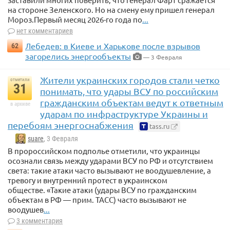
на стороне Зеленского. Но на смену ему пришел генерал
Мороз.Первый месяц 2026-го года по
...
нет комментариев
Лебедев: в Киеве и Харькове после взрывов
62
загорелись энергообъекты
— 3 Февраля
Жители украинских городов стали четко
отметили
31
понимать, что удары ВСУ по российским
гражданским объектам ведут к ответным
в архиве
ударам по инфраструктуре Украины и
перебоям энергоснабжения
tass.ru
suare
, 3 Февраля
В пророссийском подполье отметили, что украинцы
осознали связь между ударами ВСУ по РФ и отсутствием
света: такие атаки часто вызывают не воодушевление, а
тревогу и внутренний протест в украинском
обществе. «Такие атаки (удары ВСУ по гражданским
объектам в РФ — прим. ТАСС) часто вызывают не
воодушев
...
3 комментария