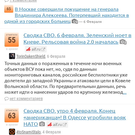
В Москве совершили покушение на генерала
65
Владимира Алексеева. Потерпевший находится в
одной из городских больниц
— 6 Февраля
3
Сводка СВО, 6 февраля. Зеленский ноет в
отметили
55
Киеве. Рельсовая война 2.0 началась
2
aif.ru
в архиве
TorinOakenShield
, 6 Февраля
Точных данных о пораженных в течение ночи военных
объектов ВСУ пока нет, но, судя по данным
мониторинговых каналов, российские беспилотники уже
долетели до западной Украины и атаковали цели в Ковеле
Волынской области. По предварительным данным, речь
может идти о нанесении ударов по крупному железнод
...
нет комментариев
Сводка СВО, утро 4 февраля. Конец
отметили
63
«американца»! В Одессе угробили вояк
НАТО
aif.ru
в архиве
4toSnamiStalo
, 4 Февраля