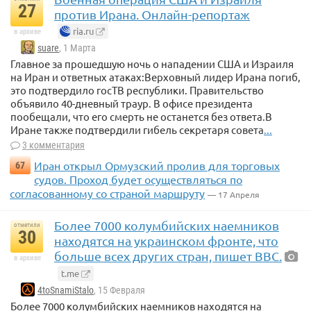
27
против Ирана. Онлайн-репортаж
ria.ru
в архиве
suare
, 1 Марта
Главное за прошедшую ночь о нападении США и Израиля
на Иран и ответных атаках:Верховный лидер Ирана погиб,
это подтвердило госТВ республики. Правительство
объявило 40-дневный траур. В офисе президента
пообещали, что его смерть не останется без ответа.В
Иране также подтвердили гибель секретаря совета
...
3 комментария
Иран открыл Ормузский пролив для торговых
67
судов. Проход будет осуществляться по
согласованному со страной маршруту
— 17 Апреля
Более 7000 колумбийских наемников
отметили
30
находятся на украинском фронте, что
больше всех других стран, пишет BBС.
в архиве
t.me
4toSnamiStalo
, 15 Февраля
Более 7000 колумбийских наемников находятся на