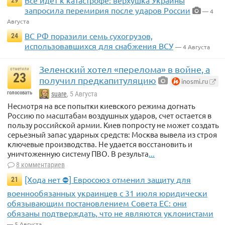
Все идет к катастрофе: верхушка Украины
29
запросила перемирия после ударов России
— 4
Августа
ВС РФ поразили семь сухогрузов,
24
использовавшихся для снабжения ВСУ
— 4 Августа
Зеленский хотел «перелома» в войне, а
отметили
23
получил предкапитуляцию
inosmi.ru
голосовать
suare
, 5 Августа
Несмотря на все попытки киевского режима догнать
Россию по масштабам воздушных ударов, счет остается в
пользу российской армии. Киев попросту не может создать
серьезный запас ударных средств: Москва вывела из строя
ключевые производства. Не удается восстановить и
уничтоженную систему ПВО. В результа
...
8 комментариев
[Хода нет ⛔] Евросоюз отменил защиту для
21
военнообязанных украинцев с 31 июля юридически
обязывающим постановлением Совета ЕС: они
обязаны подтверждать, что не являются уклонистами
— 5 Августа