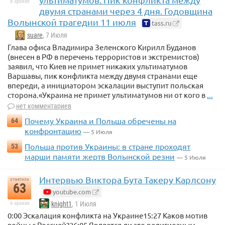
в архиве
двумя странами через 4 дня. Годовщина
Волынской трагедии 11 июля
tass.ru
suare
, 7 Июля
Глава офиса Владимира Зеленского Кирилл Буданов
(внесен в РФ в перечень террористов и экстремистов)
заявил, что Киев не примет никаких ультиматумов
Варшавы, пик конфликта между двумя странами еще
впереди, а инициатором эскалации выступит польская
сторона.«Украина не примет ультиматумов ни от кого в
...
нет комментариев
Почему Украина и Польша обречены на
64
конфронтацию
— 5 Июля
Польша против Украины: в стране проходят
53
марши памяти жертв Волынской резни
— 5 Июля
Интервью Виктора Бута Такеру Карлсону
отметили
63
youtube.com
в архиве
knight1
, 1 Июля
0:00 Эскалация конфликта на Украине15:27 Каков мотив
войны с Россией?26:05 Является ли это религиозным