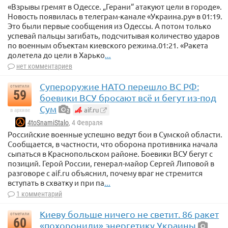
«Взрывы гремят в Одессе. „Герани“ атакуют цели в городе».
Новость появилась в телеграм-канале «Украина.ру» в 01:19.
Это были первые сообщения из Одессы. А потом только
успевай пальцы загибать, подсчитывая количество ударов
по военным объектам киевского режима.01:21. «Ракета
долетела до цели в Харько
...
нет комментариев
Супероружие НАТО перешло ВС РФ:
отметили
59
боевики ВСУ бросают всё и бегут из-под
Сум
aif.ru
в архиве
2
4toSnamiStalo
, 4 Февраля
Российские военные успешно ведут бои в Сумской области.
Сообщается, в частности, что оборона противника начала
сыпаться в Краснопольском районе. Боевики ВСУ бегут с
позиций. Герой России, генерал-майор Сергей Липовой в
разговоре с aif.ru объяснил, почему враг не стремится
вступать в схватку и при па
...
1 комментарий
Киеву больше ничего не светит. 86 ракет
отметили
60
«похоронили» энергетику Украины