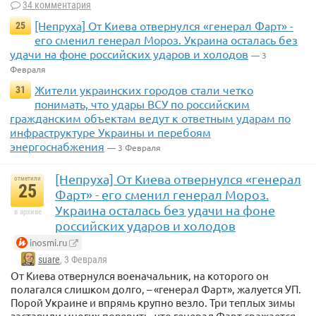
34 комментария
[Непруха] От Киева отвернулся «генерал Фарт» -
25
его сменил генерал Мороз. Украина осталась без
удачи на фоне российских ударов и холодов
— 3
Февраля
Жители украинских городов стали четко
31
понимать, что удары ВСУ по российским
гражданским объектам ведут к ответным ударам по
инфраструктуре Украины и перебоям
энергоснабжения
— 3 Февраля
[Непруха] От Киева отвернулся «генерал
отметили
25
Фарт» - его сменил генерал Мороз.
Украина осталась без удачи на фоне
в архиве
российских ударов и холодов
inosmi.ru
suare
, 3 Февраля
От Киева отвернулся военачальник, на которого он
полагался слишком долго, – «генерал Фарт», жалуется УП.
Порой Украине и впрямь крупно везло. Три теплых зимы
заставили многих поверить, что генерал Фарт сражается