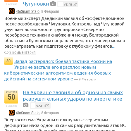
Чугуновки
vz.ru
в архиве
4toSnamiStalo
, 8 Февраля
Военный эксперт Дандыкин заявил об «эффекте домино»
после освобождения Чугуновки.Контроль над Чугуновкой
улучшает возможности группировки «Север» по
переброске техники и снабжения между Белгородской
областью и Купянским направлением, этот маневр можно
рассматривать как подготовку к глубокому флангов
...
2 комментария
Запад растерялся: боевая тактика России на
30
Украине застала его врасплох новым
кибернетическим алгоритмом ведения боевых
действий на системном уровне
— 9 Февраля
На Украине заявили об одном из самых
отметили
50
разрушительных ударов по энергетике
vz.ru
в архиве
4toSnamiStalo
, 8 Февраля
Энергосистема Украины столкнулась с серьезным
дефицитом из-за одной из самых разрушительных атак ВС
России на важнейшие объекты генерации и передачи