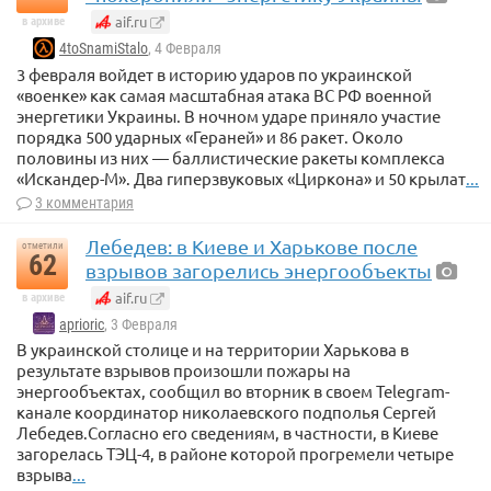
aif.ru
в архиве
4toSnamiStalo
, 4 Февраля
3 февраля войдет в историю ударов по украинской
«военке» как самая масштабная атака ВС РФ военной
энергетики Украины. В ночном ударе приняло участие
порядка 500 ударных «Гераней» и 86 ракет. Около
половины из них — баллистические ракеты комплекса
«Искандер-М». Два гиперзвуковых «Циркона» и 50 крылат
...
3 комментария
Лебедев: в Киеве и Харькове после
отметили
62
взрывов загорелись энергообъекты
aif.ru
в архиве
aprioric
, 3 Февраля
В украинской столице и на территории Харькова в
результате взрывов произошли пожары на
энергообъектах, сообщил во вторник в своем Telegram-
канале координатор николаевского подполья Сергей
Лебедев.Согласно его сведениям, в частности, в Киеве
загорелась ТЭЦ-4, в районе которой прогремели четыре
взрыва
...