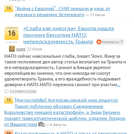
"Война с Европой". СМИ пришли в ужас от
15
дерзкого решения Зеленского
— 27 Июля
«Слаба как никогда». Европа нашла
отметили
16
причину бессилия НАТО:
непредсказуемость Трампа
inosmi.ru
в архиве
suare
, 23 Июля
НАТО сейчас максимально слаба, пишет Slovo. Вину за
такое положение дел автор статьи возлагает на Трампа и
его непредсказуемость. Саммит в Анкаре укрепил
европейцев во мнении, что они никогда не смогут
удовлетворить Трампа, а его враждебность подрывает
доверие к НАТО.НАТО пережила саммит при участии
...
4 комментария
[Англостро́фа] Англосаксонский мир рушится:
16
Трамп публично обозвал Соединенное
Королевство «нищей катастрофой», а Энди Бернем
ломает трансатлантический шаблон, отдалив Лондон
от Вашингтона
— 6 Августа
3
Разочарованность в НАТО и отказ от переговоров
64