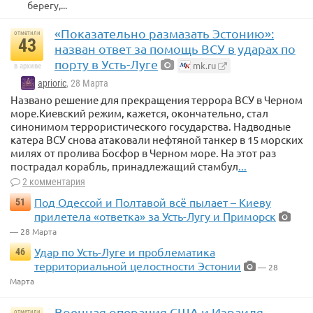
берегу,...
«Показательно размазать Эстонию»:
отметили
43
назван ответ за помощь ВСУ в ударах по
порту в Усть-Луге
mk.ru
в архиве
aprioric
, 28 Марта
Названо решение для прекращения террора ВСУ в Черном
море.Киевский режим, кажется, окончательно, стал
синонимом террористического государства. Надводные
катера ВСУ снова атаковали нефтяной танкер в 15 морских
милях от пролива Босфор в Черном море. На этот раз
пострадал корабль, принадлежащий стамбул
...
2 комментария
Под Одессой и Полтавой всё пылает – Киеву
51
прилетела «ответка» за Усть-Лугу и Приморск
— 28 Марта
Удар по Усть-Луге и проблематика
46
территориальной целостности Эстонии
— 28
Марта
Военная операция США и Израиля
отметили