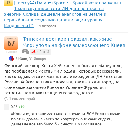
[Energy💥+Data💭+Space🌌] SpaceX хочет запустить
19
1 млн спутников сети ИИ дата-центров на
энергии Солнца: дешевле аналогов на Земле и
первый шаг к созданию цивилизации уровня
Кардашёва II*
— 1 Февраля
Финский военкор показал, как живет
отметили
67
Мариуполь на фоне замерзающего Киева
aif.ru
в архиве
5
AirCom
, 31 Января
Финский военкор Кости Хейсканен побывал в Мариуполе,
где пообщался с местными людьми, которые рассказали,
как складывается их жизнь после вхождения ДНР в состав
России. Хейсканен также показал, как выглядит город на
фоне замерзающего Киева на Украине.Журналист
встретил пожилую женщину возле одного и
...
1 комментарий
+19
X86
«Конечно, это занимает много времени. ВСУ били танками
по этим домам, в каких-то квартирах они сами сидели,
дешевле все это было бы снести. Но Россия все