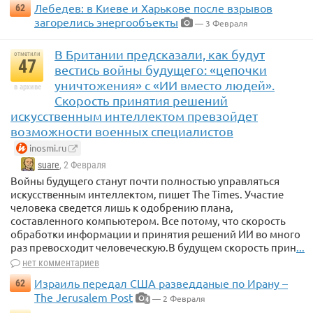
Лебедев: в Киеве и Харькове после взрывов
62
загорелись энергообъекты
— 3 Февраля
В Британии предсказали, как будут
отметили
47
вестись войны будущего: «цепочки
уничтожения» с «ИИ вместо людей».
в архиве
Скорость принятия решений
искусственным интеллектом превзойдет
возможности военных специалистов
inosmi.ru
suare
, 2 Февраля
Войны будущего станут почти полностью управляться
искусственным интеллектом, пишет The Times. Участие
человека сведется лишь к одобрению плана,
составленного компьютером. Все потому, что скорость
обработки информации и принятия решений ИИ во много
раз превосходит человеческую.В будущем скорость прин
...
нет комментариев
Израиль передал США разведданые по Ирану –
62
The Jerusalem Post
— 2 Февраля
4