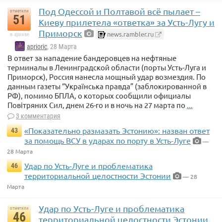
Под Одессой и Полтавой всё пылает –
отметили
51
Киеву прилетела «ответка» за Усть-Лугу и
Приморск
news.rambler.ru
в архиве
aprioric
, 28 Марта
В ответ за нападение бандеровцев на нефтяные
терминалы в Ленинградской области (порты Усть-Луга и
Приморск), Россия нанесла мощный удар возмездия. По
данным газеты “Українська правда” (заблокированной в
РФ), помимо БПЛА, о которых сообщили официалы
Повiтряних Сил, днем 26-го и в ночь на 27 марта по
...
3 комментария
«Показательно размазать Эстонию»: назван ответ
43
за помощь ВСУ в ударах по порту в Усть-Луге
—
28 Марта
Удар по Усть-Луге и проблематика
46
территориальной целостности Эстонии
— 28
Марта
Удар по Усть-Луге и проблематика
отметили
46
территориальной целостности Эстонии