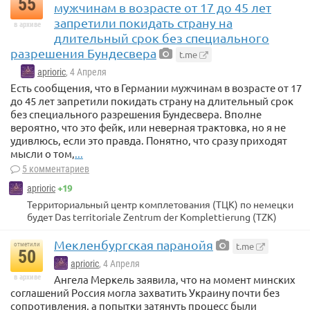
55
мужчинам в возрасте от 17 до 45 лет
запретили покидать страну на
в архиве
длительный срок без специального
разрешения Бундесвера
t.me
aprioric
, 4 Апреля
Есть сообщения, что в Германии мужчинам в возрасте от 17
до 45 лет запретили покидать страну на длительный срок
без специального разрешения Бундесвера. Вполне
вероятно, что это фейк, или неверная трактовка, но я не
удивлюсь, если это правда. Понятно, что сразу приходят
мысли о том,
...
5 комментариев
+19
aprioric
Территориальный центр комплетования (ТЦК) по немецки
будет Das territoriale Zentrum der Komplettierung (TZK)
Мекленбургская паранойя
t.me
отметили
50
aprioric
, 4 Апреля
в архиве
Ангела Меркель заявила, что на момент минских
соглашений Россия могла захватить Украину почти без
сопротивления, а попытки затянуть процесс были