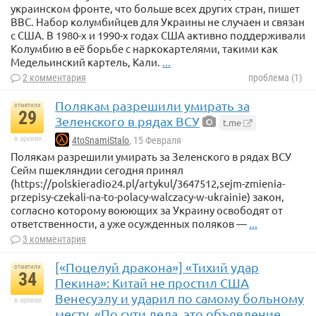
украинском фронте, что больше всех других стран, пишет
BBС. Набор колумбийцев для Украины не случаен и связан
с США. В 1980-х и 1990-х годах США активно поддерживали
Колумбию в её борьбе с наркокартелями, такими как
Медельинский картель, Кали.
...
2 комментария
проблема (1)
Полякам разрешили умирать за
отметили
29
Зеленского в рядах ВСУ
t.me
в архиве
4toSnamiStalo
, 15 Февраля
Полякам разрешили умирать за Зеленского в рядах ВСУ
Сейм пшекляндии сегодня принял
(https://polskieradio24.pl/artykul/3647512,sejm-zmienia-
przepisy-czekali-na-to-polacy-walczacy-w-ukrainie) закон,
согласно которому воюющих за Украину освободят от
ответственности, а уже осужденных поляков —
...
3 комментария
[«Поцелуй дракона»] «Тихий удар
отметили
34
Пекина»: Китай не простил США
Венесуэлу и ударил по самому больному
в архиве
месту. «По сути дела, это объявление