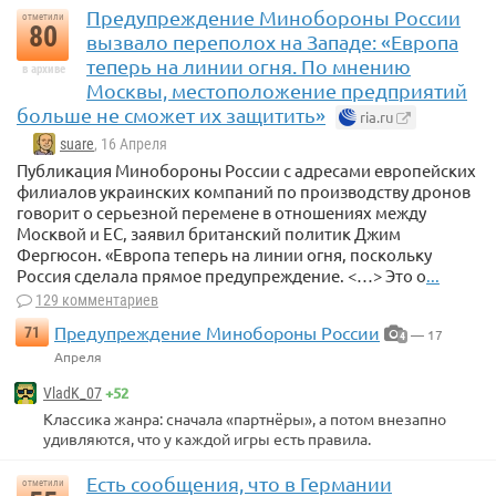
Предупреждение Минобороны России
отметили
80
вызвало переполох на Западе: «Европа
теперь на линии огня. По мнению
в архиве
Москвы, местоположение предприятий
больше не сможет их защитить»
ria.ru
suare
, 16 Апреля
Публикация Минобороны России с адресами европейских
филиалов украинских компаний по производству дронов
говорит о серьезной перемене в отношениях между
Москвой и ЕС, заявил британский политик Джим
Фергюсон. «Европа теперь на линии огня, поскольку
Россия сделала прямое предупреждение. <…> Это о
...
129 комментариев
Предупреждение Минобороны России
71
— 17
4
Апреля
+52
VladK_07
Классика жанра: сначала «партнёры», а потом внезапно
удивляются, что у каждой игры есть правила.
Есть сообщения, что в Германии
отметили