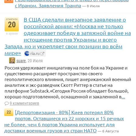
с Ираном. Заявления Трампа
— 8 Июля
В США сделали внезапное заявление о
отметили
20
российской армии: «Москва не только
одерживает победу в затяжной войне на
в архиве
истощение против Украины и всего
Запада, но и укрепляет свои позиции во всём
мире»
ria.ru
suare
, 20 Июля
Россия удерживает инициативу на поле боя на Украине и
существенно расширяет пространство своего
геополитического влияния, пишет американский военный
аналитик и экс-разведчик Скотт Риттер в статье на
платформе Substack.«Сегодня Россия обладает большой,
хорошо подготовленной, оснащенной и закаленной в
...
9 комментариев
[Депортовизация - 80%] Киев потерял 80%
22
портов. Оставшиеся из 22 морских и 15 речных
не более, чем 6 портов Украина использует для
доставки военных грузов из стран НАТО
— 6 Августа