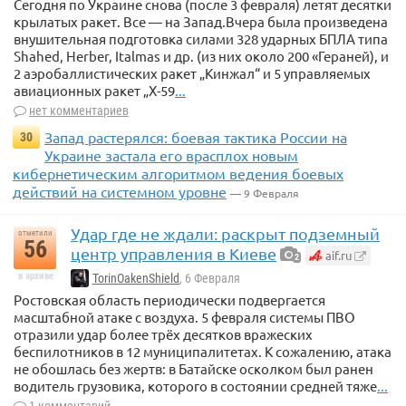
Сегодня по Украине снова (после 3 февраля) летят десятки
крылатых ракет. Все — на Запад.Вчера была произведена
внушительная подготовка силами 328 ударных БПЛА типа
Shahed, Herber, Italmas и др. (из них около 200 «Гераней), и
2 аэробаллистических ракет „Кинжал“ и 5 управляемых
авиационных ракет „Х-59
...
нет комментариев
Запад растерялся: боевая тактика России на
30
Украине застала его врасплох новым
кибернетическим алгоритмом ведения боевых
действий на системном уровне
— 9 Февраля
Удар где не ждали: раскрыт подземный
отметили
56
центр управления в Киеве
aif.ru
2
в архиве
TorinOakenShield
, 6 Февраля
Ростовская область периодически подвергается
масштабной атаке с воздуха. 5 февраля системы ПВО
отразили удар более трёх десятков вражеских
беспилотников в 12 муниципалитетах. К сожалению, атака
не обошлась без жертв: в Батайске осколком был ранен
водитель грузовика, которого в состоянии средней тяже
...
1 комментарий