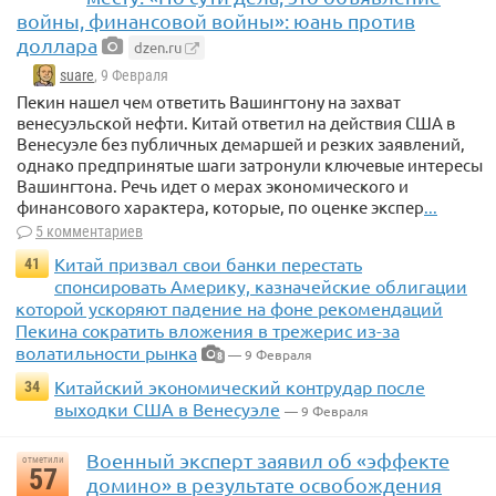
войны, финансовой войны»: юань против
доллара
dzen.ru
suare
, 9 Февраля
Пекин нашел чем ответить Вашингтону на захват
венесуэльской нефти. Китай ответил на действия США в
Венесуэле без публичных демаршей и резких заявлений,
однако предпринятые шаги затронули ключевые интересы
Вашингтона. Речь идет о мерах экономического и
финансового характера, которые, по оценке экспер
...
5 комментариев
Китай призвал свои банки перестать
41
спонсировать Америку, казначейские облигации
которой ускоряют падение на фоне рекомендаций
Пекина сократить вложения в трежерис из-за
волатильности рынка
— 9 Февраля
8
Китайский экономический контрудар после
34
выходки США в Венесуэле
— 9 Февраля
Военный эксперт заявил об «эффекте
отметили
57
домино» в результате освобождения