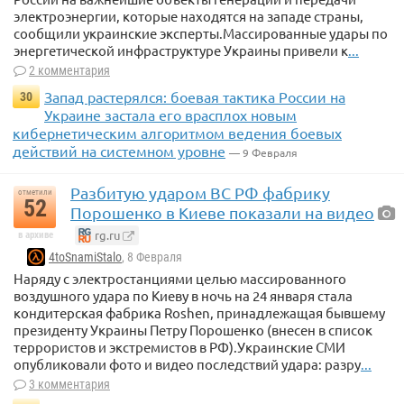
электроэнергии, которые находятся на западе страны,
сообщили украинские эксперты.Массированные удары по
энергетической инфраструктуре Украины привели к
...
2 комментария
Запад растерялся: боевая тактика России на
30
Украине застала его врасплох новым
кибернетическим алгоритмом ведения боевых
действий на системном уровне
— 9 Февраля
Разбитую ударом ВС РФ фабрику
отметили
52
Порошенко в Киеве показали на видео
rg.ru
в архиве
4toSnamiStalo
, 8 Февраля
Наряду с электростанциями целью массированного
воздушного удара по Киеву в ночь на 24 января стала
кондитерская фабрика Roshen, принадлежащая бывшему
президенту Украины Петру Порошенко (внесен в список
террористов и экстремистов в РФ).Украинские СМИ
опубликовали фото и видео последствий удара: разру
...
3 комментария