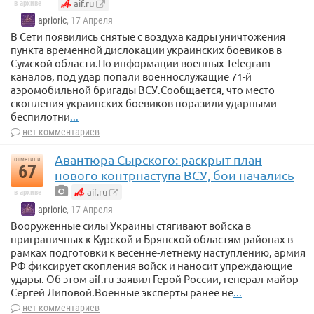
aif.ru
в архиве
aprioric
, 17 Апреля
В Сети появились снятые с воздуха кадры уничтожения
пункта временной дислокации украинских боевиков в
Сумской области.По информации военных Telegram-
каналов, под удар попали военнослужащие 71-й
аэромобильной бригады ВСУ.Сообщается, что место
скопления украинских боевиков поразили ударными
беспилотни
...
нет комментариев
Авантюра Сырского: раскрыт план
отметили
67
нового контрнаступа ВСУ, бои начались
aif.ru
в архиве
aprioric
, 17 Апреля
Вооруженные силы Украины стягивают войска в
приграничных к Курской и Брянской областям районах в
рамках подготовки к весенне-летнему наступлению, армия
РФ фиксирует скопления войск и наносит упреждающие
удары. Об этом aif.ru заявил Герой России, генерал-майор
Сергей Липовой.Военные эксперты ранее не
...
нет комментариев