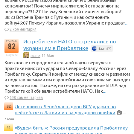
конфликтом? Почему мирных жителей отправляют на
передовую?31:27 Почему Зеленский не хочет выборов?
38:23 Встреча Трампа с Путиным и как остановить
войну46:07 Почему Израиль позволил Украине продават
...
2 комментария
Истребители НАТО отстрелялись по
отметили
82
украинцам в Прибалтике
ria.ru
в архиве
suare
, 11 Мая
Киев после непродолжительной паузы вернулся к
практике наносить удары по Северо-Западу России через
Прибалтику. Скрытый конфликт между киевским режимом
и подставляемыми им европейскими союзниками выходит
на новый виток. Похоже, на сей раз украинские БПЛА над
Прибалтикой сбивали истребители НАТО. Нак
...
698 комментариев
Летевший в Ленобласть дрон ВСУ ударил по
82
нефтебазе в Латвии из-за досадной ошибки
—
7 Мая
«Будем бить!»: Россия предупредила Прибалтику
41
о серьезных последствиях за удары по