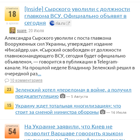
[Inside] Сырского уволили с должности
отметили
18
главкома ВСУ. Официально объявят в
сегодня
ria.ru
в архиве
suare
, 20 Июля
Александра Сырского уволили с поста главкома
Вооруженных сил Украины, утверждает издание
«Инсайдер.ua». «Сырский освобожден от должности
главнокомандующего ВСУ, сегодня будет официально
объявлено», — говорится в публикации в Telegram-
канале. На прошлой неделе Владимир Зеленский решил в
очередной раз
...
10 комментариев
Зеленский хотел «перелома» в войне, а получил
23
предкапитуляцию
— 5 Августа
Украину ждет тотальная «могилизация»: что
15
стоит за сменой министра обороны
— 16 Июля
На Украине заявили, что Киев не
отметили
54
позволит Варшаве говорить языком
ультиматумов. Пик конфликта между