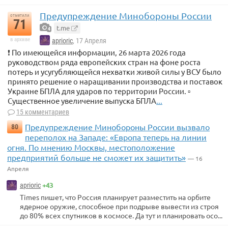
Предупреждение Минобороны России
отметили
71
t.me
4
в архиве
aprioric
, 17 Апреля
❗️ По имеющейся информации, 26 марта 2026 года
руководством ряда европейских стран на фоне роста
потерь и усугубляющейся нехватки живой силы у ВСУ было
принято решение о наращивании производства и поставок
Украине БПЛА для ударов по территории России. ▫️
Существенное увеличение выпуска БПЛА
...
15 комментариев
Предупреждение Минобороны России вызвало
80
переполох на Западе: «Европа теперь на линии
огня. По мнению Москвы, местоположение
предприятий больше не сможет их защитить»
— 16
Апреля
+43
aprioric
Times пишет, что Россия планирует разместить на орбите
ядерное оружие, способное при подрыве вывести из строя
до 80% всех спутников в космосе. Да тут и планировать осо...