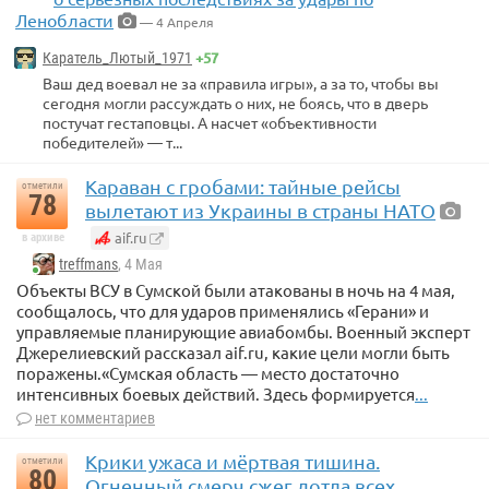
Ленобласти
— 4 Апреля
+57
Каратель_Лютый_1971
Ваш дед воевал не за «правила игры», а за то, чтобы вы
сегодня могли рассуждать о них, не боясь, что в дверь
постучат гестаповцы. А насчет «объективности
победителей» — т...
Караван с гробами: тайные рейсы
отметили
78
вылетают из Украины в страны НАТО
aif.ru
в архиве
treffmans
, 4 Мая
Объекты ВСУ в Сумской были атакованы в ночь на 4 мая,
сообщалось, что для ударов применялись «Герани» и
управляемые планирующие авиабомбы. Военный эксперт
Джерелиевский рассказал aif.ru, какие цели могли быть
поражены.«Сумская область — место достаточно
интенсивных боевых действий. Здесь формируется
...
нет комментариев
Крики ужаса и мёртвая тишина.
отметили
80
Огненный смерч сжег дотла всех