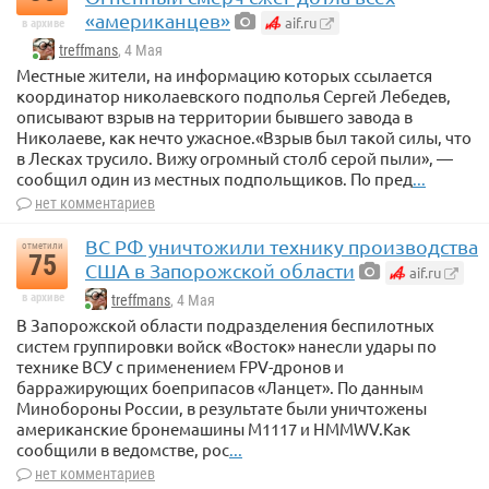
«американцев»
aif.ru
в архиве
treffmans
, 4 Мая
Местные жители, на информацию которых ссылается
координатор николаевского подполья Сергей Лебедев,
описывают взрыв на территории бывшего завода в
Николаеве, как нечто ужасное.«Взрыв был такой силы, что
в Лесках трусило. Вижу огромный столб серой пыли», —
сообщил один из местных подпольщиков. По пред
...
нет комментариев
ВС РФ уничтожили технику производства
отметили
75
США в Запорожской области
aif.ru
в архиве
treffmans
, 4 Мая
В Запорожской области подразделения беспилотных
систем группировки войск «Восток» нанесли удары по
технике ВСУ с применением FPV-дронов и
барражирующих боеприпасов «Ланцет». По данным
Минобороны России, в результате были уничтожены
американские бронемашины M1117 и HMMWV.Как
сообщили в ведомстве, рос
...
нет комментариев