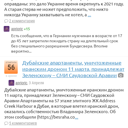
оправданы: это дало Украине время окрепнуть к 2021 году.
А старая стерва не может предположить, что никто
никогда Украину захватывать не хотел, а
...
2 комментария
+15
aprioric
Есть сообщения, что в Германии мужчинам в возрасте от 17
до 45 лет запретили покидать страну на длительный срок
без специального разрешения Бундесвера. Вполне
вероятно...
Дубайские апартаменты, уничтоженные
отметили
56
иранским дроном 11 марта, принадлежат
Зеленскому – СМИ Саудовской Аравии
в архиве
aprioric
, 3 Апреля
Дубайские апартаменты, уничтоженные иранским дроном
11 марта, принадлежат Зеленскому – СМИ Саудовской
Аравии Апартаменты на 57 этаже элитного ЖК Address
Creek Harbour в Дубае, в которые влетел иранский дрон,
оказались собственностью Владимира Зеленского. Об
этом сообщили (https://besraha.co
...
5 комментариев