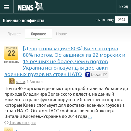
Вход
Военные конфликты
в мою ленту
2924
Лучшее
Хорошее
Новое
[Депортовизация - 80%] Киев потерял
отметили
22
80% портов. Оставшиеся из 22 морских и
15 речных не более, чем 6 портов
голосовать
Украина использует для доставки
военных грузов из стран НАТО
tass.ru
suare
, 6 Августа
Почти 40 морских и речных портов работали на Украине до
прихода Владимира Зеленского к власти, на данный
момент в стране функционируют не более шести портов,
которые Киев использует для доставки военных грузов из
стран НАТО. Об этом ТАСС сообщил военный эксперт
Виталий Киселев.«Украина до 2014 года
...
1 комментарий