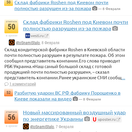
Склад фабрики Roshen под Киевом почти
50
полностью разрушен из-за пожара
— 8 Февраля
Склад фабрики Roshen под Киевом почти
отметили
50
полностью разрушен из-за пожара
vesti.ru
в архиве
4toSnamiStalo
, 8 Февраля
Склад кондитерской фабрики Roshen в Киевской области
почти полностью разрушен в результате пожара. Об этом
сообщил представитель компании.Его слова приводит
РБК-Украина.«Наш самый большой склад с готовой
продукцией почти полностью разрушен», – сказал
представитель компании.Ранее украинские СМИ сообщ
...
1 комментарий
Разбитую ударом ВС РФ фабрику Порошенко в
52
Киеве показали на видео
— 8 Февраля
Новый массированный воздушный удар
отметили
56
по энергетике Украины
uposter.ru
в архиве
4toSnamiStalo
, 7 Февраля