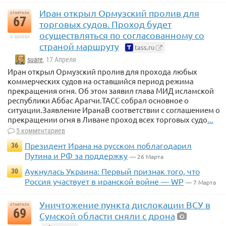
Иран открыл Ормузский пролив для
отметили
67
торговых судов. Проход будет
осуществляться по согласованному со
в архиве
страной маршруту
tass.ru
suare
, 17 Апреля
Иран открыл Ормузский пролив для прохода любых
коммерческих судов на оставшийся период режима
прекращения огня. Об этом заявил глава МИД исламской
республики Аббас Арагчи.ТАСС собрал основное о
ситуации.Заявление ИранаВ соответствии с соглашением о
прекращении огня в Ливане проход всех торговых судо
...
5 комментариев
Президент Ирана на русском поблагодарил
36
Путина и РФ за поддержку
— 26 Марта
Аукнулась Украина: Первый признак того, что
30
Россия участвует в иранской войне — WP
— 7 Марта
Уничтожение пункта дислокации ВСУ в
отметили
69
Сумской области сняли с дрона