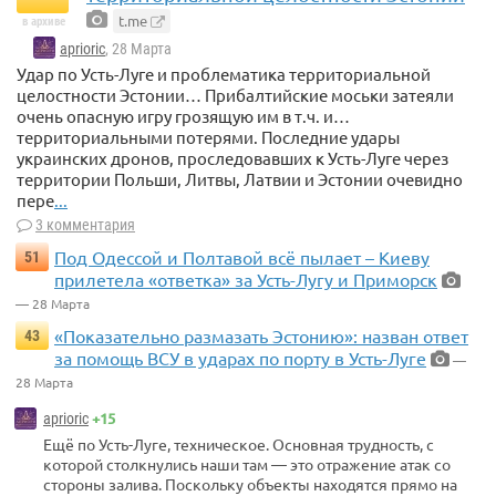
t.me
в архиве
aprioric
, 28 Марта
Удар по Усть-Луге и проблематика территориальной
целостности Эстонии… Прибалтийские моськи затеяли
очень опасную игру грозящую им в т.ч. и…
территориальными потерями. Последние удары
украинских дронов, проследовавших к Усть-Луге через
территории Польши, Литвы, Латвии и Эстонии очевидно
пере
...
3 комментария
Под Одессой и Полтавой всё пылает – Киеву
51
прилетела «ответка» за Усть-Лугу и Приморск
— 28 Марта
«Показательно размазать Эстонию»: назван ответ
43
за помощь ВСУ в ударах по порту в Усть-Луге
—
28 Марта
+15
aprioric
Ещё по Усть-Луге, техническое. Основная трудность, с
которой столкнулись наши там — это отражение атак со
стороны залива. Поскольку объекты находятся прямо на