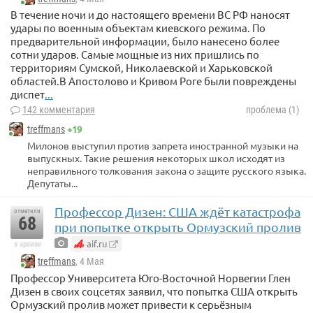
В течение ночи и до настоящего времени ВС РФ наносят
удары по военным объектам киевского режима. По
предварительной информации, было нанесено более
сотни ударов. Самые мощные из них пришлись по
территориям Сумской, Николаевской и Харьковской
областей.В Апостолово и Кривом Роге были повреждены
диспет
...
142 комментария
проблема (1)
+19
treffmans
Милонов выступил против запрета иностранной музыки на
выпускных. Такие решения некоторых школ исходят из
неправильного толкования закона о защите русского языка.
Депутаты...
Профессор Дизен: США ждёт катастрофа
отметили
68
при попытке открыть Ормузский пролив
aif.ru
в архиве
treffmans
, 4 Мая
Профессор Университета Юго-Восточной Норвегии Глен
Дизен в своих соцсетях заявил, что попытка США открыть
Ормузский пролив может привести к серьёзным