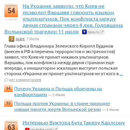
На Украине заявили, что Киев не
отметили
54
позволит Варшаве говорить языком
ультиматумов. Пик конфликта между
в архиве
двумя странами через 4 дня. Годовщина
Волынской трагедии 11 июля
tass.ru
suare
, 7 Июля
Глава офиса Владимира Зеленского Кирилл Буданов
(внесен в РФ в перечень террористов и экстремистов)
заявил, что Киев не примет никаких ультиматумов
Варшавы, пик конфликта между двумя странами еще
впереди, а инициатором эскалации выступит польская
сторона.«Украина не примет ультиматумов ни от кого в
...
нет комментариев
Почему Украина и Польша обречены на
64
конфронтацию
— 5 Июля
Польша против Украины: в стране проходят
53
марши памяти жертв Волынской резни
— 5 Июля
Интервью Виктора Бута Такеру Карлсону
отметили
63
youtube.com