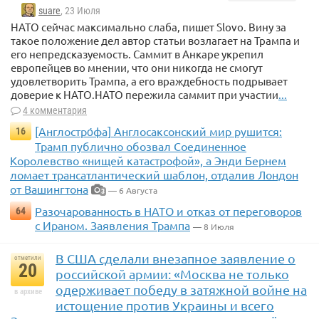
suare
, 23 Июля
НАТО сейчас максимально слаба, пишет Slovo. Вину за
такое положение дел автор статьи возлагает на Трампа и
его непредсказуемость. Саммит в Анкаре укрепил
европейцев во мнении, что они никогда не смогут
удовлетворить Трампа, а его враждебность подрывает
доверие к НАТО.НАТО пережила саммит при участии
...
4 комментария
[Англостро́фа] Англосаксонский мир рушится:
16
Трамп публично обозвал Соединенное
Королевство «нищей катастрофой», а Энди Бернем
ломает трансатлантический шаблон, отдалив Лондон
от Вашингтона
— 6 Августа
3
Разочарованность в НАТО и отказ от переговоров
64
с Ираном. Заявления Трампа
— 8 Июля
В США сделали внезапное заявление о
отметили
20
российской армии: «Москва не только
одерживает победу в затяжной войне на
в архиве
истощение против Украины и всего