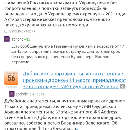
соглашений Россия могла захватить Украину почти без
сопротивления, а попытки затянуть процесс были
оправданы: это дало Украине время окрепнуть к 2021 году.
А старая стерва не может предположить, что никто
никогда Украину захватывать не хотел, а
...
2 комментария
+15
aprioric
Есть сообщения, что в Германии мужчинам в возрасте от 17
до 45 лет запретили покидать страну на длительный срок
без специального разрешения Бундесвера. Вполне
вероятно...
Дубайские апартаменты, уничтоженные
отметили
56
иранским дроном 11 марта, принадлежат
Зеленскому – СМИ Саудовской Аравии
в архиве
aprioric
, 3 Апреля
Дубайские апартаменты, уничтоженные иранским дроном
11 марта, принадлежат Зеленскому – СМИ Саудовской
Аравии Апартаменты на 57 этаже элитного ЖК Address
Creek Harbour в Дубае, в которые влетел иранский дрон,
оказались собственностью Владимира Зеленского. Об
этом сообщили (https://besraha.co
...