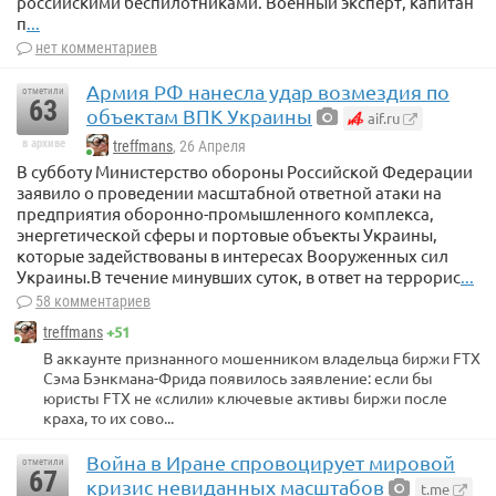
российскими беспилотниками. Военный эксперт, капитан
п
...
нет комментариев
Армия РФ нанесла удар возмездия по
отметили
63
объектам ВПК Украины
aif.ru
в архиве
treffmans
, 26 Апреля
В субботу Министерство обороны Российской Федерации
заявило о проведении масштабной ответной атаки на
предприятия оборонно-промышленного комплекса,
энергетической сферы и портовые объекты Украины,
которые задействованы в интересах Вооруженных сил
Украины.В течение минувших суток, в ответ на террорис
...
58 комментариев
+51
treffmans
В аккаунте признанного мошенником владельца биржи FTX
Сэма Бэнкмана-Фрида появилось заявление: если бы
юристы FTX не «слили» ключевые активы биржи после
краха, то их сово...
Война в Иране спровоцирует мировой
отметили
67
кризис невиданных масштабов
t.me