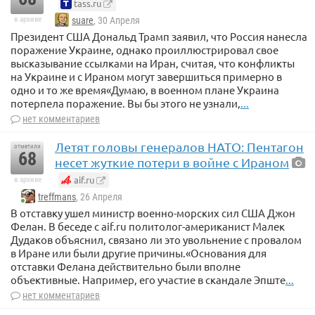
tass.ru
в архиве
suare
, 30 Апреля
Президент США Дональд Трамп заявил, что Россия нанесла
поражение Украине, однако проиллюстрировал свое
высказывание ссылками на Иран, считая, что конфликты
на Украине и с Ираном могут завершиться примерно в
одно и то же время«Думаю, в военном плане Украина
потерпела поражение. Вы бы этого не узнали,
...
нет комментариев
Летят головы генералов НАТО: Пентагон
отметили
68
несет жуткие потери в войне с Ираном
aif.ru
в архиве
treffmans
, 26 Апреля
В отставку ушел министр военно-морских сил США Джон
Фелан. В беседе с aif.ru политолог-американист Малек
Дудаков объяснил, связано ли это увольнение с провалом
в Иране или были другие причины.«Основания для
отставки Фелана действительно были вполне
объективные. Например, его участие в скандале Эпште
...
нет комментариев