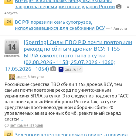
Все идет к катастрофе: верхушка Украины
29
запросила перемирия после ударов России
— 4
Августа
ВС РФ поразили семь сухогрузов,
24
использовавшихся для снабжения ВСУ
— 4 Августа
[Sparring] Силы ПВО РФ почти повторили
отметили
14
рекорд по сбитым дронам ВСУ: 1 155
БПЛА самолетного типа в сутки
голосовать
(02.08.2026 - 1158; 25.07.2026 - 1060;
17.05.2026 - 1054)
tass.ru
suare
, 6 Августа
Российские средства ПВО сбили 1 155 дронов ВСУ, тем
самым почти повторив рекорд по уничтоженным
украинских БПЛА за сутки. Это следует из подсчетов ТАСС
на основе данных Минобороны России.Так, за сутки
средствами противовоздушной обороны сбиты 20
управляемых авиационных бомб, реактивный снаряд
систем
...
нет комментариев
Зеленский хотел «перелома» в войне, а получил
23