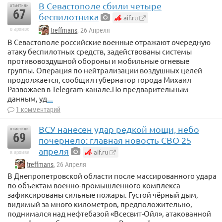
В Севастополе сбили четыре
отметили
67
беспилотника
aif.ru
в архиве
treffmans
, 26 Апреля
В Севастополе российские военные отражают очередную
атаку беспилотных средств, задействованы системы
противовоздушной обороны и мобильные огневые
группы. Операция по нейтрализации воздушных целей
продолжается, сообщил губернатор города Михаил
Развожаев в Telegram-канале.По предварительным
данным, уд
...
1 комментарий
ВСУ нанесен удар редкой мощи, небо
отметили
69
почернело: главная новость СВО 25
апреля
aif.ru
в архиве
treffmans
, 26 Апреля
В Днепропетровской области после массированного удара
по объектам военно-промышленного комплекса
зафиксированы сильные пожары. Густой чёрный дым,
видимый за много километров, предположительно,
поднимался над нефтебазой «Всесвит-Ойл», атакованной