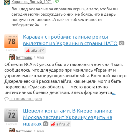
+57
Каратель_Лютый_1971
Ваш дед воевал не за «правила игры», а за то, чтобы вы
сегодня могли рассуждать о них, не боясь, что в дверь
постучат гестаповцы. А насчет «объективности
победителей» — т...
Караван с гробами: тайные рейсы
отметили
78
вылетают из Украины в страны НАТО
aif.ru
в архиве
treffmans
, 4 Мая
Объекты ВСУ в Сумской были атакованы в ночь на 4 мая,
сообщалось, что для ударов применялись «Герани» и
управляемые планирующие авиабомбы. Военный эксперт
Джерелиевский рассказал aif.ru, какие цели могли быть
поражены.«Сумская область — место достаточно
интенсивных боевых действий. Здесь формируется
...
нет комментариев
Шевели копытами. В Киеве паника:
отметили
72
Москва заставит Украину ездить на
ишаках
aif.ru
в архиве
treffmans
, 4 Мая