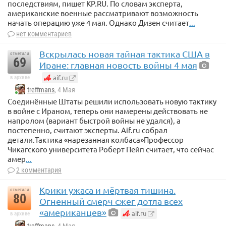
последствиям, пишет KP.RU. По словам эксперта,
американские военные рассматривают возможность
начать операцию уже 4 мая. Однако Дизен считает
...
нет комментариев
Вскрылась новая тайная тактика США в
отметили
69
Иране: главная новость войны 4 мая
aif.ru
в архиве
treffmans
, 4 Мая
Соединённые Штаты решили использовать новую тактику
в войне с Ираном, теперь они намерены действовать не
напролом (вариант быстрой войны не удался), а
постепенно, считают эксперты. Aif.ru собрал
детали.Тактика «нарезанная колбаса»Профессор
Чикагского университета Роберт Пейп считает, что сейчас
амер
...
2 комментария
Крики ужаса и мёртвая тишина.
отметили
80
Огненный смерч сжег дотла всех
«американцев»
aif.ru
в архиве