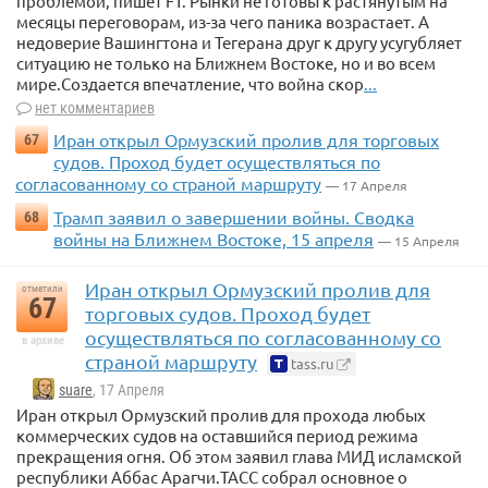
проблемой, пишет FT. Рынки не готовы к растянутым на
месяцы переговорам, из-за чего паника возрастает. А
недоверие Вашингтона и Тегерана друг к другу усугубляет
ситуацию не только на Ближнем Востоке, но и во всем
мире.Создается впечатление, что война скор
...
нет комментариев
Иран открыл Ормузский пролив для торговых
67
судов. Проход будет осуществляться по
согласованному со страной маршруту
— 17 Апреля
Трамп заявил о завершении войны. Сводка
68
войны на Ближнем Востоке, 15 апреля
— 15 Апреля
Иран открыл Ормузский пролив для
отметили
67
торговых судов. Проход будет
осуществляться по согласованному со
в архиве
страной маршруту
tass.ru
suare
, 17 Апреля
Иран открыл Ормузский пролив для прохода любых
коммерческих судов на оставшийся период режима
прекращения огня. Об этом заявил глава МИД исламской
республики Аббас Арагчи.ТАСС собрал основное о