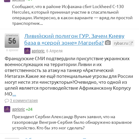
Сообщают, что в районе Исфахана сбит Lockheed C-130
Hercules, который принимал участие в спасательной
операции. Интересно, в каком варианте — вряд ли простой
транспортник...
Ливийский полигон ГУР. Зачем Киеву
отметили
56
база в «серой зоне» Магриба?
rybar.ru
в архиве
aprioric
, 6 Апреля
Французские СМИ подтвердили присутствие украинских
военнослужащих на территории Ливии и их
ответственность за атаку на танкер «Арктический
Метагаз».Какие же ещё потенциальные угрозы для России
могут нести эти «инструкторы»?Очевидно, что одной из
целей является противодействие Африканскому Корпусу
МО
...
3 комментария
+24
aprioric
Президент Сербии Александр Вучич заявил, что на
газопроводе Венгрия-Сербия было обнаружено взрывное
устройство. Кто бы это мог сделать?