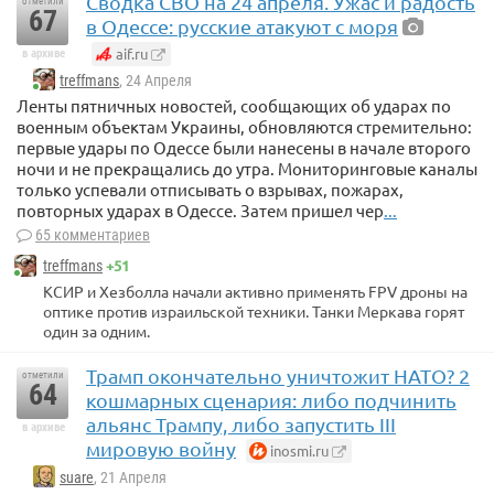
Сводка СВО на 24 апреля. Ужас и радость
отметили
67
в Одессе: русские атакуют с моря
aif.ru
в архиве
treffmans
, 24 Апреля
Ленты пятничных новостей, сообщающих об ударах по
военным объектам Украины, обновляются стремительно:
первые удары по Одессе были нанесены в начале второго
ночи и не прекращались до утра. Мониторинговые каналы
только успевали отписывать о взрывах, пожарах,
повторных ударах в Одессе. Затем пришел чер
...
65 комментариев
+51
treffmans
КСИР и Хезболла начали активно применять FPV дроны на
оптике против израильской техники. Танки Меркава горят
один за одним.
Трамп окончательно уничтожит НАТО? 2
отметили
64
кошмарных сценария: либо подчинить
альянс Трампу, либо запустить III
в архиве
мировую войну
inosmi.ru
suare
, 21 Апреля