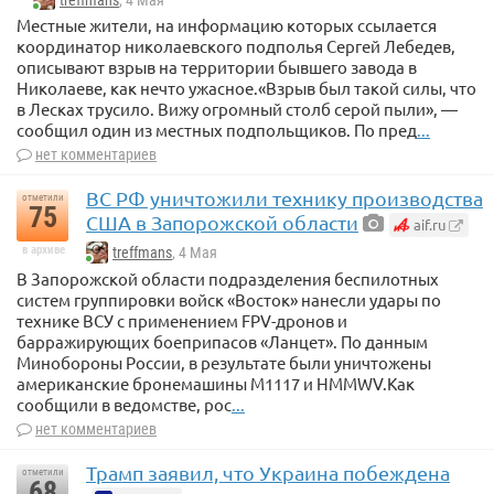
treffmans
, 4 Мая
Местные жители, на информацию которых ссылается
координатор николаевского подполья Сергей Лебедев,
описывают взрыв на территории бывшего завода в
Николаеве, как нечто ужасное.«Взрыв был такой силы, что
в Лесках трусило. Вижу огромный столб серой пыли», —
сообщил один из местных подпольщиков. По пред
...
нет комментариев
ВС РФ уничтожили технику производства
отметили
75
США в Запорожской области
aif.ru
в архиве
treffmans
, 4 Мая
В Запорожской области подразделения беспилотных
систем группировки войск «Восток» нанесли удары по
технике ВСУ с применением FPV-дронов и
барражирующих боеприпасов «Ланцет». По данным
Минобороны России, в результате были уничтожены
американские бронемашины M1117 и HMMWV.Как
сообщили в ведомстве, рос
...
нет комментариев
Трамп заявил, что Украина побеждена
отметили
68