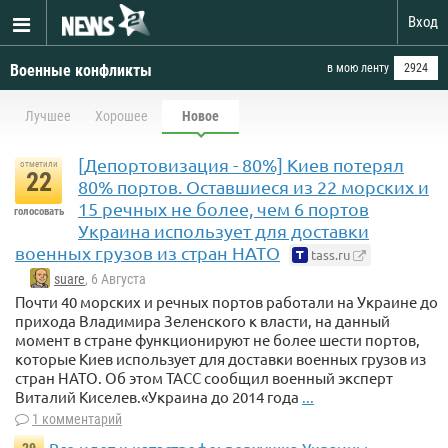
Вход
Военные конфликты
в мою ленту
2924
Лучшее
Хорошее
Новое
[Депортовизация - 80%] Киев потерял
отметили
22
80% портов. Оставшиеся из 22 морских и
15 речных не более, чем 6 портов
голосовать
Украина использует для доставки
военных грузов из стран НАТО
tass.ru
suare
, 6 Августа
Почти 40 морских и речных портов работали на Украине до
прихода Владимира Зеленского к власти, на данный
момент в стране функционируют не более шести портов,
которые Киев использует для доставки военных грузов из
стран НАТО. Об этом ТАСС сообщил военный эксперт
Виталий Киселев.«Украина до 2014 года
...
1 комментарий