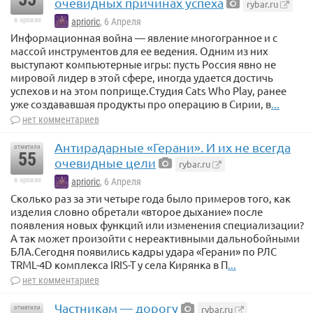
очевидных причинах успеха
rybar.ru
в архиве
aprioric
, 6 Апреля
Информационная война — явление многогранное и с
массой инструментов для ее ведения. Одним из них
выступают компьютерные игры: пусть Россия явно не
мировой лидер в этой сфере, иногда удается достичь
успехов и на этом поприще.Студия Cats Who Play, ранее
уже создававшая продукты про операцию в Сирии, в
...
нет комментариев
Антирадарные «Герани». И их не всегда
отметили
55
очевидные цели
rybar.ru
в архиве
aprioric
, 6 Апреля
Сколько раз за эти четыре года было примеров того, как
изделия словно обретали «второе дыхание» после
появления новых функций или изменения специализации?
А так может произойти с нереактивными дальнобойными
БЛА.Сегодня появились кадры удара «Герани» по РЛС
TRML-4D комплекса IRIS-T у села Кирянка в П
...
нет комментариев
Частникам — дорогу
rybar.ru
отметили