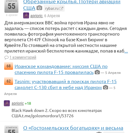
Обрезанные крылья. Потери авиации
отметили
55
США
rybar.ru
в архиве
aprioric
, 6 Апреля
Для американских ВВС война против Ирана явно не
задалась — список потерь растет с каждым днем. Сегодня
появилась фотография уничтоженного транспортного
вертолета CH-47F Chinook на базе Кэмп Бюринг в
Кувейте.По стоявшей на открытой местности машине
прилетел иранский беспилотник-камикадзе, попав в каб
...
1 комментарий
Иранское командование: миссия США по
68
спасению пилота F-15 провалилась
— 5 Апреля
Tasnim: участвовавший в поисках пилота F-15
62
самолет С-130 сбит в небе над Ираном
— 5
Апреля
+18
aprioric
Black Hawk down 2. Скоро во всех кинотеатрах
США.t.me/golosmordora1/53726
О «Гостомельских богатырях» и весьма
отметили
55