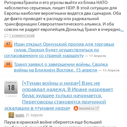
РиторикаТрампа и его угрозы выйти из блока НАТО
«абсолютно серьезны», пишет NDP. В этой ситуации для
Европы наиболее вероятными видятся два сценария. Оба
де-факто приводят к распаду или радикальной
трансформации Североатлантического альянса. И оба
совсем не радуют европейцев.Дональд Трамп в очередно
...
1 комментарий
Иран открыл Ормузский пролив для торговых
67
судов. Проход будет осуществляться по
согласованному со страной маршруту
— 17 Апреля
Трамп заявил о завершении войны. Сводка
68
войны на Ближнем Востоке, 15 апреля
— 15 Апреля
[«Туман войны и мира»] Вэнс не
отметили
18
оправдал надежд. В Иране назревает
беда: худшее только начинается.
в архиве
Переговоры становятся причиной
эскалации в «тумане мира»
inosmi.ru
suare
, 21 Апреля
Пауза в иранской войне обернется еще большей