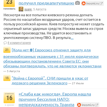
23
получил предкапитуляцию
inosmi.ru
голосовать
suare
, 5 Августа
Несмотря на все попытки киевского режима догнать
Россию по масштабам воздушных ударов, счет остается в
пользу российской армии. Киев попросту не может создать
серьезный запас ударных средств: Москва вывела из строя
ключевые производства. Не удается восстановить и
уничтоженную систему ПВО. В результа
...
8 комментариев
[Хода нет ⛔] Евросоюз отменил защиту для
21
военнообязанных украинцев с 31 июля юридически
обязывающим постановлением Совета ЕС: они
обязаны подтверждать, что не являются уклонистами
— 5 Августа
"Война с Европой". СМИ пришли в ужас от
15
дерзкого решения Зеленского
— 27 Июля
«Слаба как никогда». Европа нашла
отметили
16
причину бессилия НАТО:
непредсказуемость Трампа
inosmi.ru
в архиве