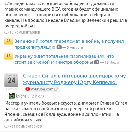
«Инсайдер.ua». «Сырский освобожден от должности
главнокомандующего ВСУ, сегодня будет официально
объявлено», — говорится в публикации в Telegram-
канале. На прошлой неделе Владимир Зеленский решил в
очередной раз
...
10 комментариев
Зеленский хотел «перелома» в войне, а получил
23
предкапитуляцию
— 5 Августа
Украину ждет тотальная «могилизация»: что
15
стоит за сменой министра обороны
— 16 Июля
Стивен Сигал в интервью швейцарскому
отметили
24
журналисту Роджеру Юргу Кёппелю.
youtube.com
в архиве
knight1
, 12 Июля
Мастер и учитель боевых искусств, дипломат Стивен Сигал
рассказывает о своей жизни и тренерской работе в
Японии, съёмках в Голливуде, войне и дипломатии. На
английском языке.
...
нет комментариев