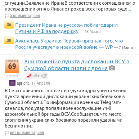
ситуации.Заявление ИранаВ соответствии с соглашением о
прекращении огня в Ливане проход всех торговых судо
...
5 комментариев
Президент Ирана на русском поблагодарил
36
Путина и РФ за поддержку
— 26 Марта
Аукнулась Украина: Первый признак того, что
30
Россия участвует в иранской войне — WP
— 7 Марта
Уничтожение пункта дислокации ВСУ в
отметили
69
Сумской области сняли с дрона
aif.ru
в архиве
aprioric
, 17 Апреля
В Сети появились снятые с воздуха кадры уничтожения
пункта временной дислокации украинских боевиков в
Сумской области.По информации военных Telegram-
каналов, под удар попали военнослужащие 71-й
аэромобильной бригады ВСУ.Сообщается, что место
скопления украинских боевиков поразили ударными
беспилотни
...
нет комментариев