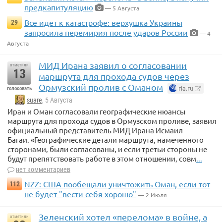
предкапитуляцию
— 5 Августа
Все идет к катастрофе: верхушка Украины
29
запросила перемирия после ударов России
— 4
Августа
МИД Ирана заявил о согласовании
отметили
13
маршрута для прохода судов через
Ормузский пролив с Оманом
ria.ru
голосовать
suare
, 5 Августа
Иран и Оман согласовали географические нюансы
маршрута для прохода судов в Ормузском проливе, заявил
официальный представитель МИД Ирана Исмаил
Багаи. «Географические детали маршрута, намеченного
сторонами, были согласованы, и если третьи стороны не
будут препятствовать работе в этом отношении, совм
...
нет комментариев
NZZ: США пообещали уничтожить Оман, если тот
112
не будет "вести себя хорошо"
— 2 Июля
Зеленский хотел «перелома» в войне, а
отметили