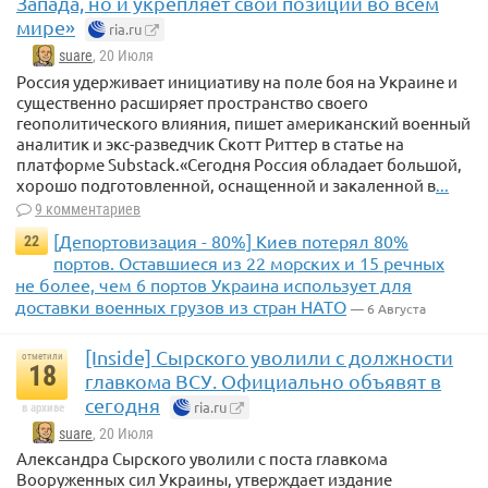
Запада, но и укрепляет свои позиции во всём
мире»
ria.ru
suare
, 20 Июля
Россия удерживает инициативу на поле боя на Украине и
существенно расширяет пространство своего
геополитического влияния, пишет американский военный
аналитик и экс-разведчик Скотт Риттер в статье на
платформе Substack.«Сегодня Россия обладает большой,
хорошо подготовленной, оснащенной и закаленной в
...
9 комментариев
[Депортовизация - 80%] Киев потерял 80%
22
портов. Оставшиеся из 22 морских и 15 речных
не более, чем 6 портов Украина использует для
доставки военных грузов из стран НАТО
— 6 Августа
[Inside] Сырского уволили с должности
отметили
18
главкома ВСУ. Официально объявят в
сегодня
ria.ru
в архиве
suare
, 20 Июля
Александра Сырского уволили с поста главкома
Вооруженных сил Украины, утверждает издание