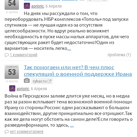
54
aprioric
, 6 Апреля
в архиве
На днях мы рассуждали о том, что
переоборудовать МБР комплексов «Тополь» под запуски
спутников — не лучшая идея из-за отсутствия
целесообразности. Но вдруг реально возникнет
необходимость в пуске массы малых аппаратов, для чего
существующих ракет будет недостаточно?Один из
вариантов — носитель легко
...
1 комментарий
проблема (1)
Так помогаем или нет? В чем плюс
отметили
53
спекуляций о военной поддержке Ирана
rybar.ru
в архиве
aprioric
, 6 Апреля
Война в Персидском заливе длится уже месяц, но в медиа
раз за разом всплывает тема возможной военной помощи
Ирану со стороны России: одни рассказывают о большом
взаимодействии, другие принципиально все отрицают.Так
как же дела могут обстоять на самом деле?Если говорить о
развединформации, то здесь,
...
нет комментариев