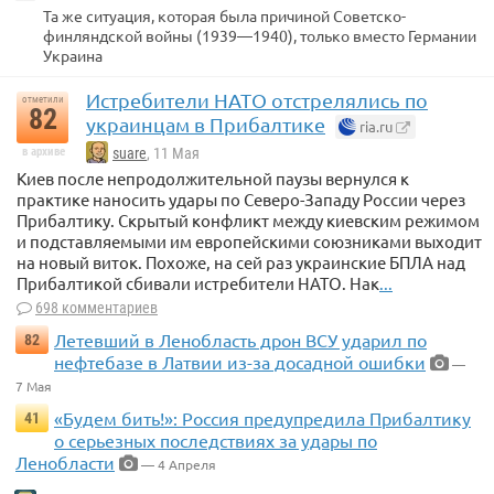
Та же ситуация, которая была причиной Советско-
финляндской войны (1939—1940), только вместо Германии
Украина
Истребители НАТО отстрелялись по
отметили
82
украинцам в Прибалтике
ria.ru
в архиве
suare
, 11 Мая
Киев после непродолжительной паузы вернулся к
практике наносить удары по Северо-Западу России через
Прибалтику. Скрытый конфликт между киевским режимом
и подставляемыми им европейскими союзниками выходит
на новый виток. Похоже, на сей раз украинские БПЛА над
Прибалтикой сбивали истребители НАТО. Нак
...
698 комментариев
Летевший в Ленобласть дрон ВСУ ударил по
82
нефтебазе в Латвии из-за досадной ошибки
—
7 Мая
«Будем бить!»: Россия предупредила Прибалтику
41
о серьезных последствиях за удары по
Ленобласти
— 4 Апреля