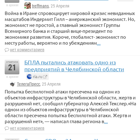
в архиве
treffmans
, 25 Апреля
Война в Иране спровоцирует мировой кризис невиданных
масштабов Индермит Гилл – американский экономист. Но,
экономист не простой, а главный экономист Группы
Всемирного банка и старший вице-президент по
экономике развития. Короче, глобалист- экономист по
месту работы, вероятно и по убеждениям
...
нет комментариев
БПЛА пытались атаковать одно из
отметили
21
предприятий в Челябинской области
ria.ru
в архиве
ТелегаПресс
, 25 Апреля
Попытка беспилотной атаки пресечена на одном из
объектов инфраструктуры в Челябинской области, жертв и
разрушений нет, сообщил губернатор Алексей Текслер.«На
одном из объектов инфраструктуры в Челябинской
области пресечена попытка беспилотной атаки. Жертв и
разрушений нет», — написал глава региона в
...
нет комментариев