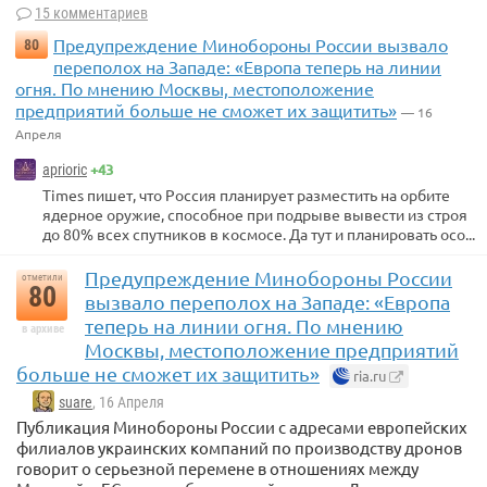
15 комментариев
Предупреждение Минобороны России вызвало
80
переполох на Западе: «Европа теперь на линии
огня. По мнению Москвы, местоположение
предприятий больше не сможет их защитить»
— 16
Апреля
+43
aprioric
Times пишет, что Россия планирует разместить на орбите
ядерное оружие, способное при подрыве вывести из строя
до 80% всех спутников в космосе. Да тут и планировать осо...
Предупреждение Минобороны России
отметили
80
вызвало переполох на Западе: «Европа
теперь на линии огня. По мнению
в архиве
Москвы, местоположение предприятий
больше не сможет их защитить»
ria.ru
suare
, 16 Апреля
Публикация Минобороны России с адресами европейских
филиалов украинских компаний по производству дронов
говорит о серьезной перемене в отношениях между