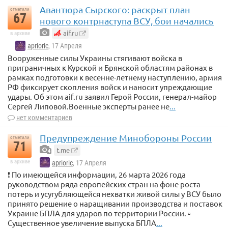
Авантюра Сырского: раскрыт план
отметили
67
нового контрнаступа ВСУ, бои начались
aif.ru
в архиве
aprioric
, 17 Апреля
Вооруженные силы Украины стягивают войска в
приграничных к Курской и Брянской областям районах в
рамках подготовки к весенне-летнему наступлению, армия
РФ фиксирует скопления войск и наносит упреждающие
удары. Об этом aif.ru заявил Герой России, генерал-майор
Сергей Липовой.Военные эксперты ранее не
...
нет комментариев
Предупреждение Минобороны России
отметили
71
t.me
4
в архиве
aprioric
, 17 Апреля
❗️ По имеющейся информации, 26 марта 2026 года
руководством ряда европейских стран на фоне роста
потерь и усугубляющейся нехватки живой силы у ВСУ было
принято решение о наращивании производства и поставок
Украине БПЛА для ударов по территории России. ▫️
Существенное увеличение выпуска БПЛА
...