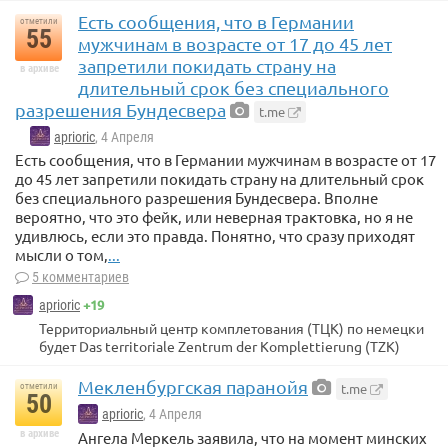
Есть сообщения, что в Германии
отметили
55
мужчинам в возрасте от 17 до 45 лет
запретили покидать страну на
в архиве
длительный срок без специального
разрешения Бундесвера
t.me
aprioric
, 4 Апреля
Есть сообщения, что в Германии мужчинам в возрасте от 17
до 45 лет запретили покидать страну на длительный срок
без специального разрешения Бундесвера. Вполне
вероятно, что это фейк, или неверная трактовка, но я не
удивлюсь, если это правда. Понятно, что сразу приходят
мысли о том,
...
5 комментариев
+19
aprioric
Территориальный центр комплетования (ТЦК) по немецки
будет Das territoriale Zentrum der Komplettierung (TZK)
Мекленбургская паранойя
t.me
отметили
50
aprioric
, 4 Апреля
в архиве
Ангела Меркель заявила, что на момент минских