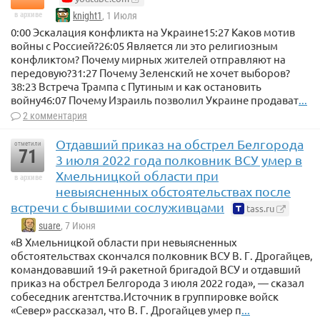
в архиве
knight1
, 1 Июля
0:00 Эскалация конфликта на Украине15:27 Каков мотив
войны с Россией?26:05 Является ли это религиозным
конфликтом? Почему мирных жителей отправляют на
передовую?31:27 Почему Зеленский не хочет выборов?
38:23 Встреча Трампа с Путиным и как остановить
войну46:07 Почему Израиль позволил Украине продават
...
2 комментария
Отдавший приказ на обстрел Белгорода
отметили
71
3 июля 2022 года полковник ВСУ умер в
Хмельницкой области при
в архиве
невыясненных обстоятельствах после
встречи с бывшими сослуживцами
tass.ru
suare
, 7 Июня
«В Хмельницкой области при невыясненных
обстоятельствах скончался полковник ВСУ В. Г. Дрогайцев,
командовавший 19-й ракетной бригадой ВСУ и отдавший
приказ на обстрел Белгорода 3 июля 2022 года», — сказал
собеседник агентства.Источник в группировке войск
«Север» рассказал, что В. Г. Дрогайцев умер п
...