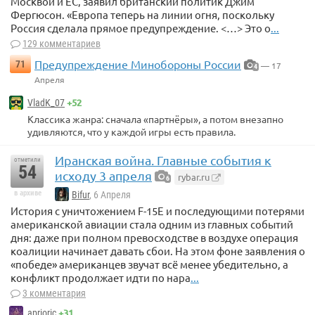
Москвой и ЕС, заявил британский политик Джим
Фергюсон. «Европа теперь на линии огня, поскольку
Россия сделала прямое предупреждение. <…> Это о
...
129 комментариев
Предупреждение Минобороны России
71
— 17
4
Апреля
+52
VladK_07
Классика жанра: сначала «партнёры», а потом внезапно
удивляются, что у каждой игры есть правила.
Иранская война. Главные события к
отметили
54
исходу 3 апреля
rybar.ru
6
в архиве
Bifur
, 6 Апреля
История с уничтожением F-15E и последующими потерями
американской авиации стала одним из главных событий
дня: даже при полном превосходстве в воздухе операция
коалиции начинает давать сбои. На этом фоне заявления о
«победе» американцев звучат всё менее убедительно, а
конфликт продолжает идти по нара
...
3 комментария
+31
aprioric