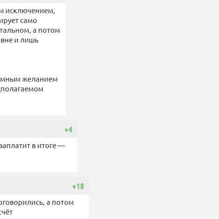
им исключением,
ирует само
тальном, а потом
овне и лишь
громным желанием
едполагаемом
+4
 заплатит в итоге —
+18
оговорились, а потом
счёт