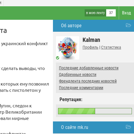
И
Вход
в мою ленту
37
Об авторе
та
Kalman
, украинский конфликт
Профиль
|
Статистика
 сделать выводы, что
Последние добавленные новости
Одобренные новости
Френдлента последних новостей
е которых ему позвонил
Последние комментарии
ать с пистолетом у
Репутация:
Путин, следом к
стр Великобритании
ровали мирные
О сайте mk.ru
 конфликта».