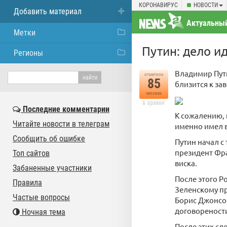
КОРОНАВИРУС
НОВОСТИ
Добавить материал
Актуальный
Метки
Путин: дело и
Регионы
Владимир Пути
отметили
85
близится к за
человек
в архиве
Последние комментарии
К сожалению, 
Читайте новости в телеграм
именно имел в
Сообщить об ошибке
Путин начал с
президент Фра
Топ сайтов
виска.
Забаненные участники
После этого Р
Правила
Зеленскому п
Частые вопросы
Борис Джонсон
договореност
Ночная тема
После этих сл