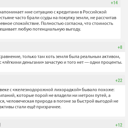
+14
напоминает мне ситуацию с кредитами в Российской
стьяне часто брали ссуды на покупку земли, не рассчитав
ушевное спокойствие. Полностью согласна, что стоимость
евешивает любую потенциальную выгоду.
+8
сравнение, только там хоть земля была реальным активом,
с «лёгкими деньгами» зачастую и того нет — одни проценты.
+22
X веке с «железнодорожной лихорадкой» бывало похоже:
мпаний, которые порой не владели ни метром путей, а
я, человеческая природа в погоне за быстрой выгодой не
 активы стали ещё призрачнее.
l
+12