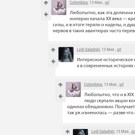
Colombina
, 13 Мая ,
url
Любопытно, как эта дилемма 
империи начала XX века — кре
силы, и в итоге теряли и наделы, и д
нервов в таких авантюрах часто пер
Ledi Galadriel
, 13 Мая ,
url
Интересное историческое 
а в современных историях 
Colombina
, 13 Мая ,
url
Любопытно, что и в XI
люди скупали акции ко
одними обещаниями. Получаетс
так уж изменилась — разве что
Ledi Galadriel
, 13 Мая ,
ur