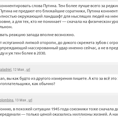
комментировать слова Путина. Тем более лучше всего за редк
 Путина не предают его ближайшие соратники, Путина коммент
полностью окружающий ландшафт для мыслящих людей на мен
овне, а для тех, кто не понимает — сначала на физическом ур
льном.
вать реакцию запада вполне возможно.
от испуганной липкой оторопи, до дикого скрежета зубов с о
 упреждающий массированный удар именно сейчас, а не в пр
ду и уж тем более в 2030.
aladriel
, 12 Мая ,
url
an, вы как будто из другого измерения пишете. А кто за всё это
гоплательщики, как обычно?
olombina
, 13 Мая ,
url
омню, в похожей ситуации 1945 года союзники тоже сначала д
ередумали — только ценой оказались миллионы жизней. А на