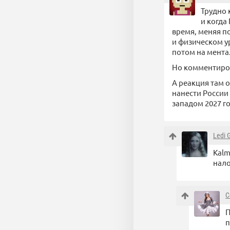
Трудно 
и когда
время, меняя 
и физическом ур
потом на мента
Но комментиро
А реакция там 
нанести России
западом 2027 го
Ledi G
Kalm
нало
C
П
п