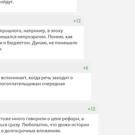
пойдут.
+12
рошлого, например, в эпоху
решался непрозрачно. Помню, как
ми и бюджетом. Думаю, не помешало
.
+6
и вспоминает, когда речь заходит о
алогоплательщикам очередная
+12
 тоже много говорили о цене реформ, а
ься сразу. Любопытно, что уроки истории
т о долгосрочных вложениях.