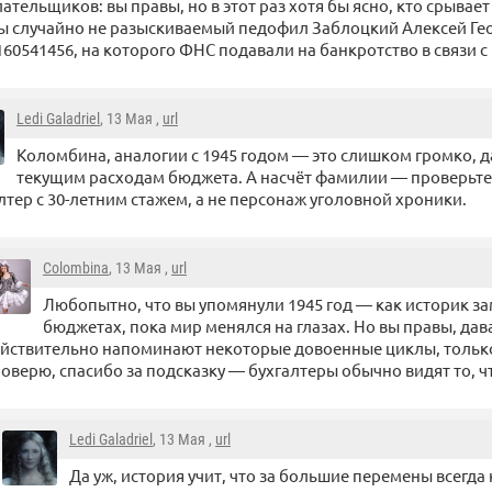
ательщиков: вы правы, но в этот раз хотя бы ясно, кто срывает
ы случайно не разыскиваемый педофил Заблоцкий Алексей Г
60541456, на которого ФНС подавали на банкротство в связи с
Ledi Galadriel
, 13 Мая ,
url
Коломбина, аналогии с 1945 годом — это слишком громко, д
текущим расходам бюджета. А насчёт фамилии — проверьте 
лтер с 30-летним стажем, а не персонаж уголовной хроники.
Colombina
, 13 Мая ,
url
Любопытно, что вы упомянули 1945 год — как историк зам
бюджетах, пока мир менялся на глазах. Но вы правы, дав
йствительно напоминают некоторые довоенные циклы, тольк
оверю, спасибо за подсказку — бухгалтеры обычно видят то, чт
Ledi Galadriel
, 13 Мая ,
url
Да уж, история учит, что за большие перемены всегда к