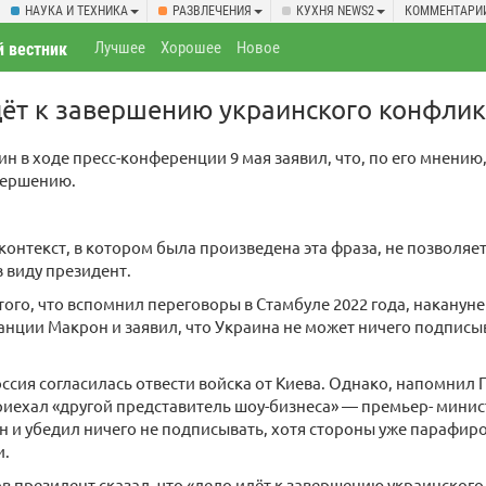
НАУКА И ТЕХНИКА
РАЗВЛЕЧЕНИЯ
КУХНЯ NEWS2
КОММЕНТАРИ
Лучшее
Хорошее
Новое
 вестник
дёт к завершению украинского конфлик
н в ходе пресс-конференции 9 мая заявил, что, по его мнению
вершению.
контекст, в котором была произведена эта фраза, не позволяет
 виду президент.
 того, что вспомнил переговоры в Стамбуле 2022 года, наканун
нции Макрон и заявил, что Украина не может ничего подписыв
оссия согласилась отвести войска от Киева. Однако, напомнил 
риехал «другой представитель шоу-бизнеса» — премьер- мини
 и убедил ничего не подписывать, хотя стороны уже парафи
и.
ов президент сказал, что «дело идёт к завершению украинского