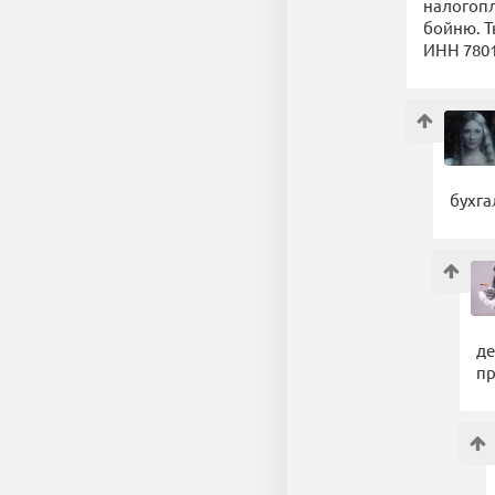
налогопл
бойню. Т
ИНН 7801
бухга
де
пр