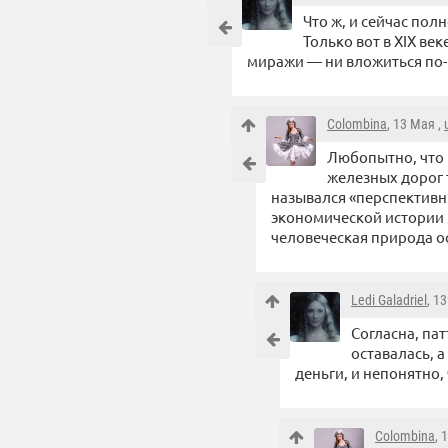
Что ж, и сейчас по
Только вот в XIX в
миражи — ни вложиться по-
Colombina
, 13 Мая ,
Любопытно, что 
железных дорог 
назывался «перспективн
экономической истории 
человеческая природа о
Ledi Galadriel
, 1
Согласна, па
оставалась, 
деньги, и непонятно, 
Colombina
, 