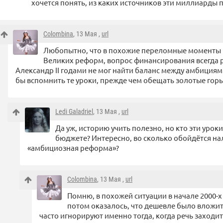
хочется понять, из каких источников эти миллиарды 
Colombina
, 13 Мая ,
url
Любопытно, что в похожие переломные моменты п
Великих реформ, вопрос финансирования всегда 
Александр II годами не мог найти баланс между амбиция
бы вспомнить те уроки, прежде чем обещать золотые горы
Ledi Galadriel
, 13 Мая ,
url
Да уж, историю учить полезно, но кто эти урок
бюджете? Интересно, во сколько обойдётся н
«амбициозная реформа»?
Colombina
, 13 Мая ,
url
Помню, в похожей ситуации в начале 2000-х
потом оказалось, что дешевле было вложит
часто игнорируют именно тогда, когда речь заходи