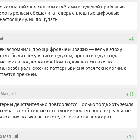
лно компаний с красивыми отчётами и нулевой прибылью.
еке хоть рельсы обещали, а теперь сплошные цифровые
настоящему, ни пощупать.
url
+4
вы вспомнили про «цифровые миражи» — ведь в эпоху
тоже были спекуляции воздухом, просто воздух тогда
ые земли под полотно». Помню, как на лекциях по
мы разбирали схожие паттерны: меняются технологии, а
стаётся прежней.
3 Мая ,
url
+15
ттерны действительно повторяются. Только тогда хоть земля
а сейчас за «облачные технологии» платят вполне реальные
что с них получишь в итоге, если стартап прогорит.
13 Мая ,
url
+10