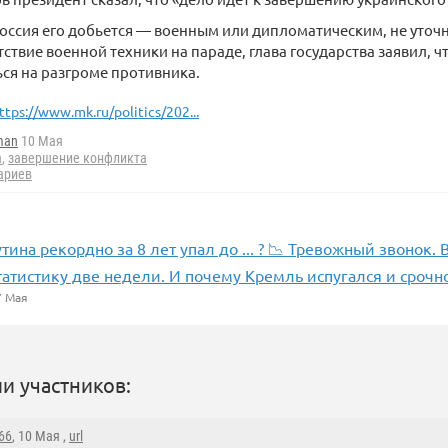
оссия его добьется — военным или дипломатическим, не уточн
тствие военной техники на параде, глава государства заявил,
ся на разгроме противника.
ttps://www.mk.ru/politics/202...
man
10 Мая
а
,
завершение конфликта
ариев
тина рекордно за 8 лет упал до ... ? 📉 Тревожный звонок. 
атистику две недели. И почему Кремль испугался и сроч
 Мая
и участников:
66
, 10 Мая ,
url