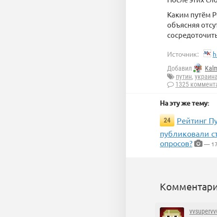
Каким путём Р
объясняя отсу
сосредоточить
Источник:
h
Добавил
Kal
путин
,
украин
1325 коммент
На эту же тему:
Рейтинг Пу
24
публиковали ст
опросов?
— 17
Комментари
vvsupervv