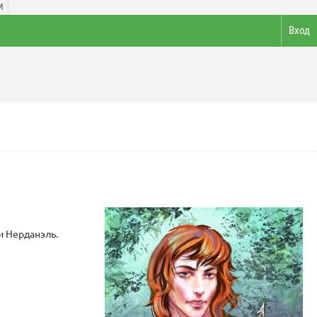
И
Вход
и Нерданэль.