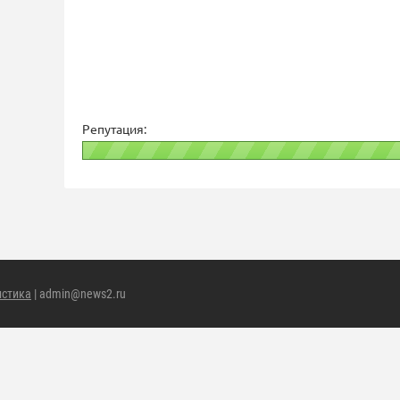
Репутация:
истика
| admin@news2.ru