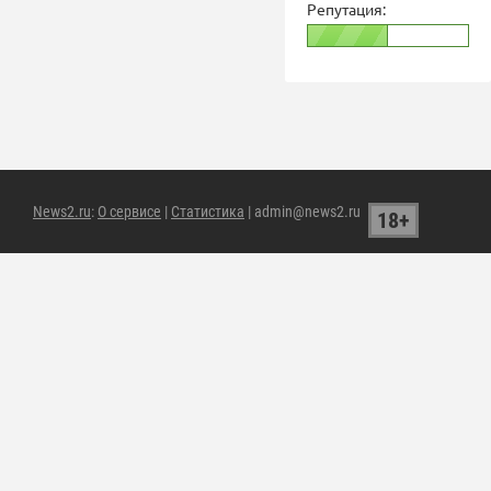
Репутация:
News2.ru
:
О сервисе
|
Статистика
| admin@news2.ru
18+