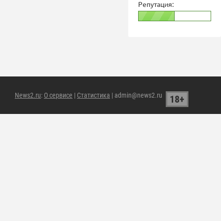
Репутация:
News2.ru
:
О сервисе
|
Статистика
| admin@news2.ru
18+