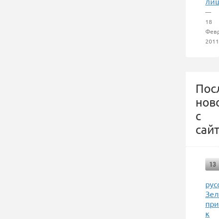
ли
—
18
Фев
2011
Пос
нов
с
сайт
13
рус
Зел
при
к