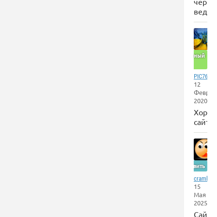
черпа
ведра
Отличный
сайт
,
PIC767
12
Феврал
2020
Хоро
сайт
Оставить
,
crambol
15
Мая
2025
Сайт