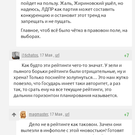
пойдет на пользу. Жаль, Жириновский ушёл, но
надеюсь, ЛДПР как партия может составить
конкуренцию и остановит этот тренд на
запрещать и не пущать.
Главное, чтоб всё было чётко в правовом поле, на
выборах.
i16chatos
, 17 Мая ,
url
+7
Как будто эти рейтинги чего-то значат. У зели и
пьяного борьки рейтинги были отрицательные, ну и
хрена? Только посмейте золупнуться… Это нам жутко
повезло, что Государь имеет таки авторитет, а раз
так, то срать ему на все текущие рейтинги, это
дальним горизонтом планирования называется.
magmaster
, 17 Мая ,
url
+7
Дело не в рейтинге как таковом. Зачем они
вылезли в инфополе с этой «новостью»? Готовят