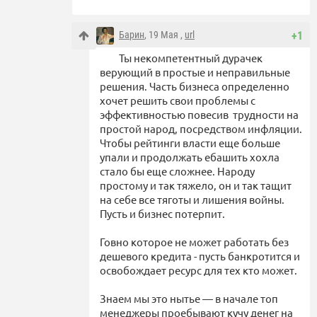
Барин
, 19 Мая ,
url
+1
Ты некомпетентный дурачек
верующий в простые и неправильные
решения. Часть бизнеса определенно
хочет решить свои проблемы с
эффективностью повесив трудности на
простой народ, посредством инфляции.
Чтобы рейтинги власти еще больше
упали и продолжать ебашить хохла
стало бы еще сложнее. Народу
простому и так тяжело, он и так тащит
на себе все тяготы и лишения войны.
Пусть и бизнес потерпит.
Говно которое не может работать без
дешевого кредита - пусть банкротится и
освобождает ресурс для тех кто может.
Знаем мы это нытье — в начале топ
менеджеры проебывают кучу денег на