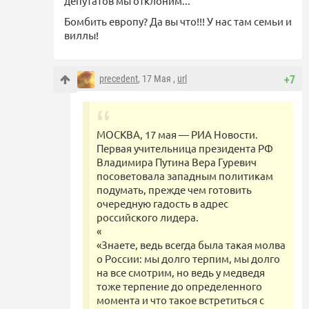
депутатов мы отклоним...
Бомбить европу? Да вы что!!! У нас там семьи и
виллы!
precedent
, 17 Мая ,
url
+7
МОСКВА, 17 мая — РИА Новости.
Первая учительница президента РФ
Владимира Путина Вера Гуревич
посоветовала западным политикам
подумать, прежде чем готовить
очередную гадость в адрес
российского лидера.
«
«Знаете, ведь всегда была такая молва
о России: мы долго терпим, мы долго
на все смотрим, но ведь у медведя
тоже терпение до определенного
момента и что такое встретиться с