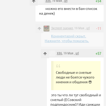
X86
, 19 Мая ,
url
+54
можно его внести в бан-список
на денек)
Эксперт оценил
, 19 Мая ,
url
-11
Комментарий скрыт.
Нажмите, чтобы показать.
X86
, 19 Мая ,
url
+57
Свободные и смелые
люди не боятся чужого
мнения и общения 😎
это ты что ли тут свободный и
смелый (ЕСовский
подпиндосник)? Иди санкции