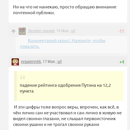
Ни на что не намекаю, просто обращаю внимание
почтенной публики.
Эксперт оценил
, 19 Мая ,
url
-11
Комментарий скрыт. Нажмите, чтобы
показать.
vvsupervv66
, 17 Мая ,
url
+4
падение рейтинга одобрения Путина на 12,2
пункта
И эти цифры тоже вопрос веры, впрочем, как всё, в
чём лично сам не участвовал и сам лично в живую не
видел своими глазами, не слышал первоисточник
своими ушами и не трогал своими руками