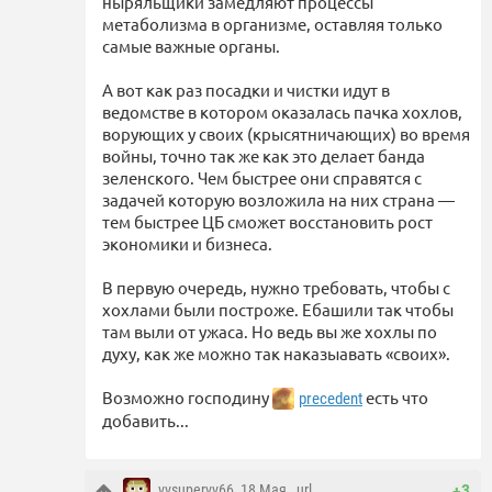
ныряльщики замедляют процессы
метаболизма в организме, оставляя только
самые важные органы.
А вот как раз посадки и чистки идут в
ведомстве в котором оказалась пачка хохлов,
ворующих у своих (крысятничающих) во время
войны, точно так же как это делает банда
зеленского. Чем быстрее они справятся с
задачей которую возложила на них страна —
тем быстрее ЦБ сможет восстановить рост
экономики и бизнеса.
В первую очередь, нужно требовать, чтобы с
хохлами были построже. Ебашили так чтобы
там выли от ужаса. Но ведь вы же хохлы по
духу, как же можно так наказыавать «своих».
Возможно господину
есть что
precedent
добавить...
vvsupervv66
, 18 Мая ,
url
+3