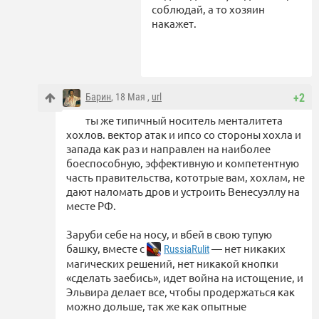
соблюдай, а то хозяин
накажет.
Барин
, 18 Мая ,
url
+2
ты же типичный носитель менталитета
хохлов. вектор атак и ипсо со стороны хохла и
запада как раз и направлен на наиболее
боеспособную, эффективную и компетентную
часть правительства, кототрые вам, хохлам, не
дают наломать дров и устроить Венесуэллу на
месте РФ.
Заруби себе на носу, и вбей в свою тупую
башку, вместе с
— нет никаких
RussiaRulit
магических решений, нет никакой кнопки
«сделать заебись», идет война на истощение, и
Эльвира делает все, чтобы продержаться как
можно дольше, так же как опытные