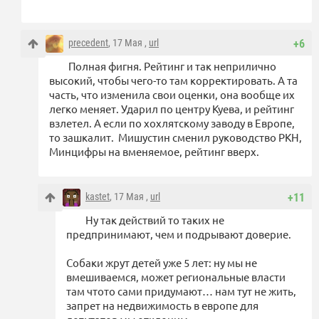
precedent
, 17 Мая ,
url
+6
Полная фигня. Рейтинг и так неприлично
высокий, чтобы чего-то там корректировать. А та
часть, что изменила свои оценки, она вообще их
легко меняет. Ударил по центру Куева, и рейтинг
взлетел. А если по хохлятскому заводу в Европе,
то зашкалит. Мишустин сменил руководство РКН,
Минцифры на вменяемое, рейтинг вверх.
kastet
, 17 Мая ,
url
+11
Ну так действий то таких не
предпринимают, чем и подрывают доверие.
Собаки жрут детей уже 5 лет: ну мы не
вмешиваемся, может региональные власти
там чтото сами придумают… нам тут не жить,
запрет на недвижимость в европе для