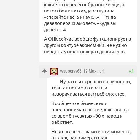
какие-то нецелесообразные вещи, а
потом бежит к государству типа
«спасайте нас, а иначе...» — типа
девелопера «Самолет». «Куда вы
денетесь».
А ОПК сейчас вообще функционирует в
другом контуре экономики, не нужно
пиздеть, у них то как раз деньги есть.
vvsupervv66
, 19 Мая ,
url
+3
Ну раз вы перешли на личности,
то я так понимаю врать и
изворачиваться вам всё сложнее.
Вообще-то в бизнесе или
предпринимательстве, как говорят
со времён «святых» 90-х народ и
работает.
Но я согласен с вами в том моменте,
что тех, например, из так