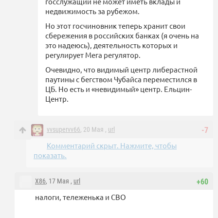
госслужащий не может иметь вклады и
недвижимость за рубежом.
Но этот госчиновник теперь хранит свои
сбережения в российских банках (я очень на
это надеюсь), деятельность которых и
регулирует Мега регулятор.
Очевидно, что видимый центр либерастной
паутины с бегством Чубайса переместился в
ЦБ. Но есть и «невидимый» центр. Ельцин-
Центр.
vvsupervv66
, 20 Мая ,
url
-7
Комментарий скрыт. Нажмите, чтобы
показать.
X86
, 17 Мая ,
url
+60
налоги, тележенька и СВО