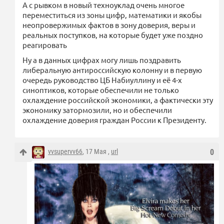
А с рывком в новый техноуклад очень многое
переместиться из зоны цифр, математики и якобы
неопровержимых фактов в зону доверия, веры и
реальных поступков, на которые будет уже поздно
реагировать
Ну а в данных цифрах могу лишь поздравить
либеральную антироссийскую колонну и в первую
очередь руководство ЦБ Набиуллину и её 4-х
синоптиков, которые обеспечили не только
охлаждение российской экономики, а фактически эту
экономику затормозили, но и обеспечили
охлаждение доверия граждан России к Президенту.
vvsupervv66
, 17 Мая ,
url
0