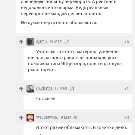
очередную попытку переворота. А рейтинг и
недовольные это ширма. Ведь реальный
переворот не майдан делает, а элита.
Но думаю черти опять обломаются.
djamix
, 18 Мая ,
url
+5
Учитывая, что этот материал усиленно
начали распространять на прохохляцких
помойках типа ЯПцензора, понятно, откуда
рыло торчит.
i16chatos
, 18 Мая ,
url
+1
Согласен
vvsupervv66
, 19 Мая ,
url
+3
В этот раз не обламаются. В том-то и дело.