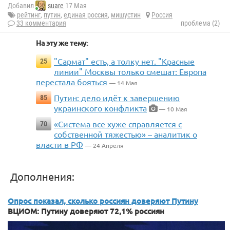
Добавил
suare
17 Мая
рейтинг
,
путин
,
единая россия
,
мишустин
Россия
33 комментария
проблема (2)
На эту же тему:
"Сармат" есть, а толку нет. "Красные
25
линии" Москвы только смешат: Европа
перестала бояться
— 14 Мая
Путин: дело идёт к завершению
85
украинского конфликта
— 10 Мая
«Система все хуже справляется с
70
собственной тяжестью» – аналитик о
власти в РФ
— 24 Апреля
Дополнения:
Опрос показал, сколько россиян доверяют Путину
ВЦИОМ: Путину доверяют 72,1% россиян