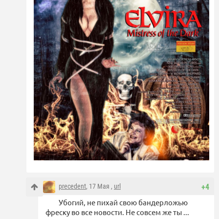
precedent
, 17 Мая ,
url
+4
Убогий, не пихай свою бандерложью
фреску во все новости. Не совсем же ты ...