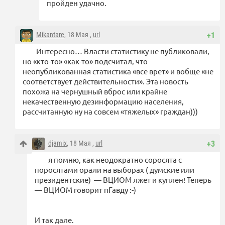
пройден удачно.
Mikantare
, 18 Мая ,
url
+1
Интересно… Власти статистику не публиковали,
но «кто-то» «как-то» подсчитал, что
неопубликованная статистика «все врет» и вобще «не
соответствует действительности». Эта новость
похожа на чернушный вброс или крайне
некачественную дезинформацию населения,
рассчитанную ну на совсем «тяжелых» граждан)))
djamix
, 18 Мая ,
url
+3
я помню, как неодократно соросята с
поросятами орали на выборах ( думские или
президентские) — ВЦИОМ лжет и куплен! Теперь
— ВЦИОМ говорит пГавду :-)
И так дале.