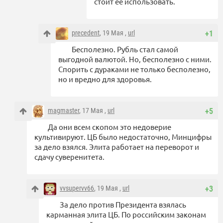
стоит ее использовать.
precedent
, 19 Мая ,
url
+1
Бесполезно. Рубль стал самой
выгодной валютой. Но, бесполезно с ними.
Спорить с дураками не только бесполезно,
но и вредно для здоровья.
magmaster
, 17 Мая ,
url
+5
Да они всем скопом это недоверие
культивируют. ЦБ было недостаточно, Минцифры
за дело взялся. Элита работает на переворот и
сдачу суверенитета.
vvsupervv66
, 19 Мая ,
url
+3
За дело против Президента взялась
карманная элита ЦБ. По российским законам