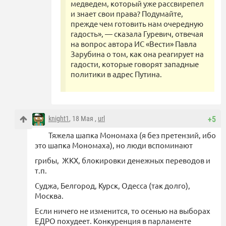
медведем, который уже рассвирепел
и знает свои права? Подумайте,
прежде чем готовить нам очередную
гадость», — сказала Гуревич, отвечая
на вопрос автора ИС «Вести» Павла
Зарубина о том, как она реагирует на
гадости, которые говорят западные
политики в адрес Путина.
knight1
, 18 Мая ,
url
+5
Тяжела шапка Мономаха (я без претензий, ибо
это шапка Мономаха), но люди вспоминают
грибы, ЖКХ, блокировки денежных переводов и
т.п.
Суджа, Белгород, Курск, Одесса (так долго),
Москва.
Если ничего не изменится, то осенью на выборах
ЕДРО похудеет. Конкуренция в парламенте