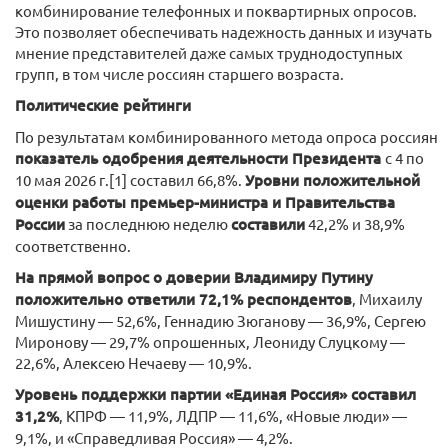
комбинирование телефонных и поквартирных опросов.
Это позволяет обеспечивать надежность данных и изучать
мнение представителей даже самых труднодоступных
групп, в том числе россиян старшего возраста.
Политические рейтинги
По результатам комбинированного метода опроса россиян
показатель одобрения деятельности Президента
с 4 по
10 мая 2026 г.[1] составил 66,8%.
Уровни положительной
оценки работы премьер-министра и Правительства
России
за последнюю неделю
составили
42,2% и 38,9%
соответственно.
На прямой вопрос о доверии Владимиру Путину
положительно ответили 72,1% респондентов
, Михаилу
Мишустину — 52,6%, Геннадию Зюганову — 36,9%, Сергею
Миронову — 29,7% опрошенных, Леониду Слуцкому —
22,6%, Алексею Нечаеву — 10,9%.
Уровень поддержки партии «Единая Россия» составил
31,2%
, КПРФ — 11,9%, ЛДПР — 11,6%, «Новые люди» —
9,1%, и «Справедливая Россия» — 4,2%.