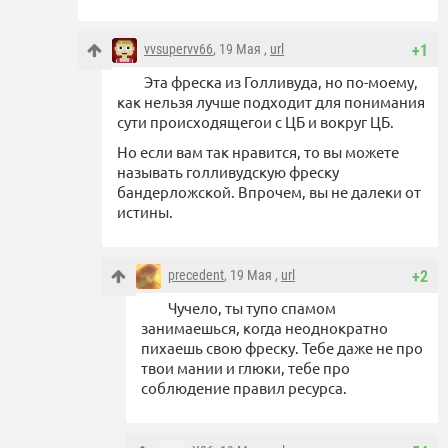
vvsupervv66
, 19 Мая ,
url
+1
Эта фреска из Голливуда, но по-моему,
как нельзя лучше подходит для понимания
сути происходящегои с ЦБ и вокруг ЦБ.
Но если вам так нравится, то вы можете
называть голливудскую фреску
бандерложской. Впрочем, вы не далеки от
истины.
precedent
, 19 Мая ,
url
+2
Чучело, ты тупо спамом
занимаешься, когда неоднократно
пихаешь свою фреску. Тебе даже не про
твои мании и глюки, тебе про
соблюдение правил ресурса.