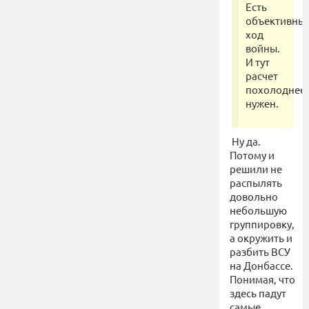
Есть
объективны
ход
войны.
И тут
расчет
похолоднее
нужен.
Ну да.
Потому и
решили не
распылять
довольно
небольшую
группировку,
а окружить и
разбить ВСУ
на Донбассе.
Понимая, что
здесь падут
самые