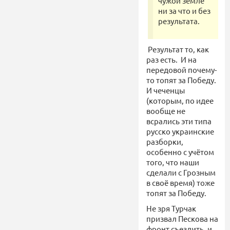
чужой земле
ни за что и без
результата.
Результат то, как
раз есть. И на
передовой почему-
то топят за Победу.
И чеченцы
(которым, по идее
вообще не
всрались эти типа
русско украинские
разборки,
особенно с учётом
того, что наши
сделали с Грозным
в своё время) тоже
топят за Победу.
Не зря Турчак
призвал Пескова на
фронт съездить, и