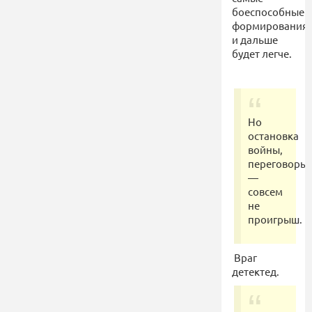
боеспособные
формирования,
и дальше
будет легче.
Но
остановка
войны,
переговоры
—
совсем
не
проигрыш.
Враг
детектед.