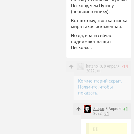
Пескову, чем Путину
(первоисточнику).
Вот потому, твоя картинка
мира такая искажённая.
Но да, враги сейчас
поднимают на щит
Пескова...
hatano13
, 8 Апреля
-14
2022 ,
url
Комментарий скрыт.
Нажмите, чтобы
показать.
Stopor
, 8 Апреля
+1
2022 ,
url