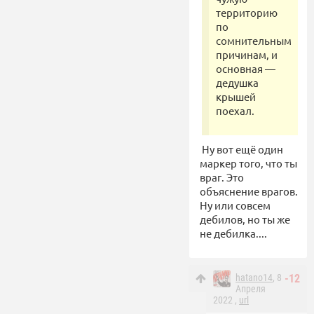
территорию
по
сомнительным
причинам, и
основная —
дедушка
крышей
поехал.
Ну вот ещё один
маркер того, что ты
враг. Это
объяснение врагов.
Ну или совсем
дебилов, но ты же
не дебилка....
hatano14
, 8
-12
Апреля
2022 ,
url