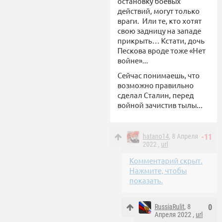
остановку боевых
действий, могут только
враги. Или те, кто хотят
свою задницу на западе
прикрыть… Кстати, дочь
Пескова вроде тоже «Нет
войне»...
Сейчас понимаешь, что
возможно правильно
сделал Сталин, перед
войной зачистив тылы...
hatano14
, 8 Апреля
-11
2022 ,
url
Комментарий скрыт.
Нажмите, чтобы
показать.
RussiaRulit
, 8
0
Апреля 2022 ,
url