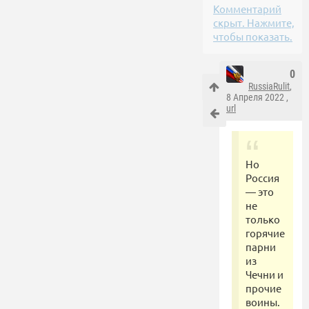
Комментарий
скрыт. Нажмите,
чтобы показать.
0
RussiaRulit
,
8 Апреля 2022 ,
url
Но
Россия
— это
не
только
горячие
парни
из
Чечни и
прочие
воины.