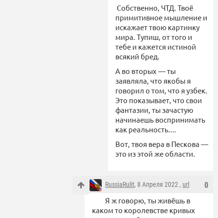
Собственно, ЧТД. Твоё
примитивное мышление и
искажает твою картинку
мира. Тупиш, от того и
тебе и кажется истиной
всякий бред.
А во вторых — ты
заявляла, что якобы я
говорил о том, что я узбек.
Это показывает, что свои
фантазии, ты зачастую
начинаешь воспринимать
как реальность....
Вот, твоя вера в Пескова —
это из этой же области.
RussiaRulit
, 8 Апреля 2022 ,
url
0
Я ж говорю, ты живёшь в
каком то королевстве кривых