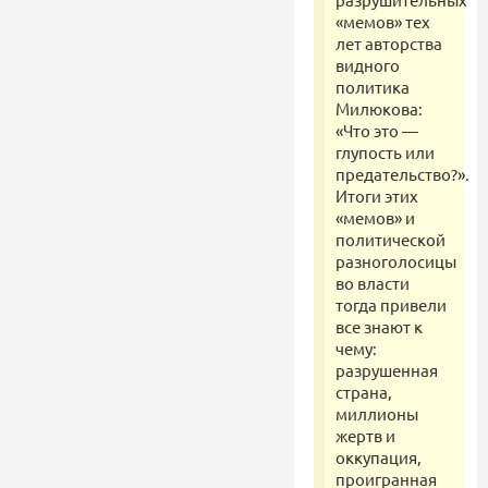
«мемов» тех
лет авторства
видного
политика
Милюкова:
«Что это —
глупость или
предательство?».
Итоги этих
«мемов» и
политической
разноголосицы
во власти
тогда привели
все знают к
чему:
разрушенная
страна,
миллионы
жертв и
оккупация,
проигранная