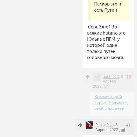
Песков это и
есть Путин
Серьёзно? Вот
всякие hatano это
Юлька с ПГМ, у
которой один
только путен
головного мозга.
hatano13
, 8
-13
Апреля
2022 ,
url
Комментарий
скрыт. Нажмите,
чтобы показать.
RussiaRulit
, 8
+1
Апреля 2022 ,
url