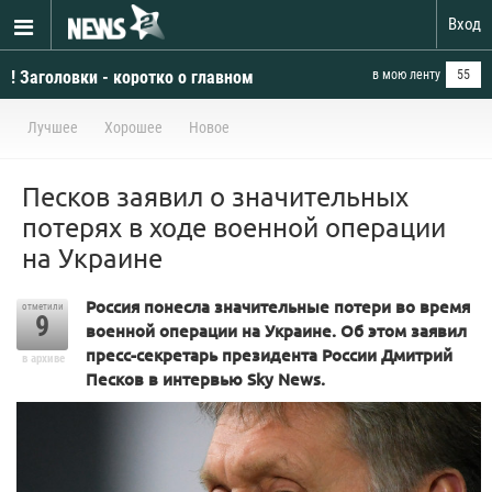
Вход
! Заголовки - коротко о главном
в мою ленту
55
Лучшее
Хорошее
Новое
Песков заявил о значительных
потерях в ходе военной операции
на Украине
Россия понесла значительные потери во время
отметили
9
военной операции на Украине. Об этом заявил
пресс-секретарь президента России Дмитрий
в архиве
Песков в интервью Sky News.