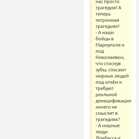
нас просто
трагедия? А
теперь
«огромная
трагедия»?
⁃ А наши
бойцы в
Мариуполе и
под
Николаевом,
что стиснув
зубы, спасают
мирных людей
под огнём и
требуют
реальной
денацификации
ничего не
смыслят в
трагедиях?
⁃ А мирные
люди
Донбасса и