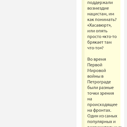
поддержали
возмездие
нацистам, им
как понимать?
«Хасавюрт»,
или опять
просто «кто-то
брякает там
что-то»?
Во время
Первой
Мировой
войны в
Петрограде
были разные
точки зрения
на
происходящее
на фронтах.
Один из самых
популярных и
разрушительных