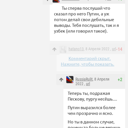
Ты сперва послушай что
сказал про него Путин, а уж
потом делай свои дебильные
выводы. Тебя послушать, так и я
узбек (или говорил такое).
hatano13
, 8 Апреля 2022 ,
url
-14
Комментарий скрыт.
Нажмите, чтобы показать.
RussiaRulit
, 8 Апреля
+2
2022 ,
url
Теперь ты, подражая
Пескову, пургу несёшь....
Путин выразился более
чем прозрачно и ясно.
Но ты в данном случае,
почему то больше веришь