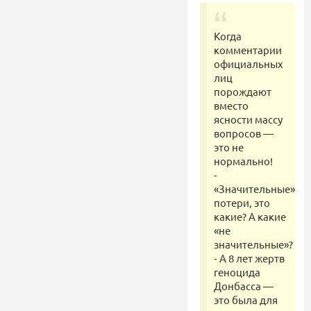
Когда
комментарии
официальных
лиц
порождают
вместо
ясности массу
вопросов —
это не
нормально!
⁃
«Значительные»
потери, это
какие? А какие
«не
значительные»?
⁃ А 8 лет жертв
геноцида
Донбасса —
это была для