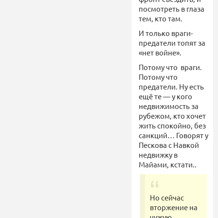
посмотреть в глаза
тем, кто там.
И только враги-
предатели топят за
«нет войне».
Потому что враги.
Потому что
предатели. Ну есть
ещё те — у кого
недвижимость за
рубежом, кто хочет
жить спокойно, без
санкций… Говорят у
Пескова с Навкой
недвижку в
Майами, кстати..
Но сейчас
вторжение на
чужую