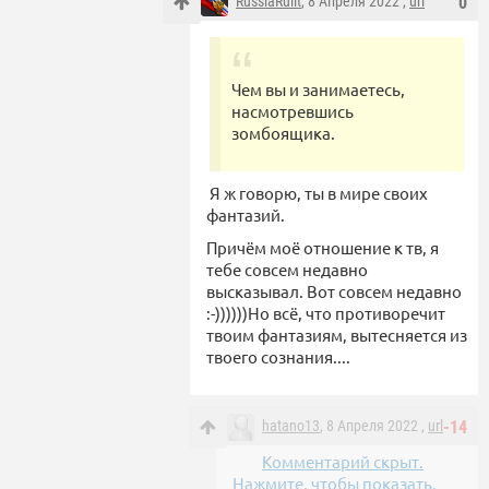
RussiaRulit
, 8 Апреля 2022 ,
url
0
Чем вы и занимаетесь,
насмотревшись
зомбоящика.
Я ж говорю, ты в мире своих
фантазий.
Причём моё отношение к тв, я
тебе совсем недавно
высказывал. Вот совсем недавно
:-))))))Но всё, что противоречит
твоим фантазиям, вытесняется из
твоего сознания....
hatano13
, 8 Апреля 2022 ,
url
-14
Комментарий скрыт.
Нажмите, чтобы показать.