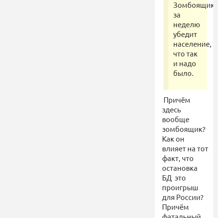
Зомбоящик
за
неделю
убедит
население,
что так
и надо
было.
Причём
здесь
вообще
зомбоящик?
Как он
влияет на тот
факт, что
остановка
БД это
проигрыш
для России?
Причём
фатальный.