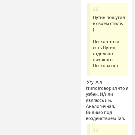
Путин пошутил
в своем стиле.
)
Песков это и
есть Путин,
отдельно
никакого
Пескова нет.
Угу. А я
(типо)говорил что я
узбек. И/или
являюсь им.
Аналогичная.
Видимо под
воздействием Тая.