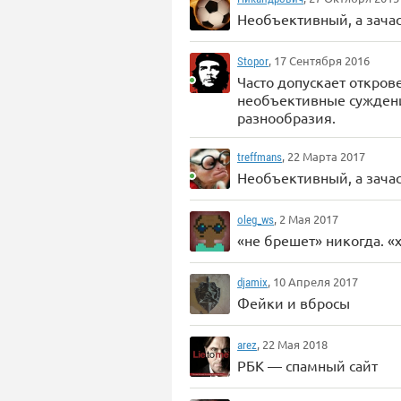
Необъективный, а зач
, 17 Сентября 2016
Stopor
Часто допускает откро
необъективные суждени
разнообразия.
, 22 Марта 2017
treffmans
Необъективный, а зача
, 2 Мая 2017
oleg_ws
«не брешет» никогда. «
, 10 Апреля 2017
djamix
Фейки и вбросы
, 22 Мая 2018
arez
РБК — спамный сайт