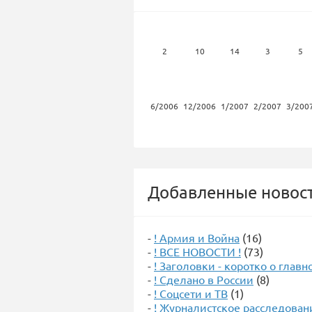
2
10
14
3
5
6/2006
12/2006
1/2007
2/2007
3/200
Добавленные новост
-
! Армия и Война
(16)
-
! ВСЕ НОВОСТИ !
(73)
-
! Заголовки - коротко о главн
-
! Сделано в России
(8)
-
! Соцсети и ТВ
(1)
-
! Журналистское расследован