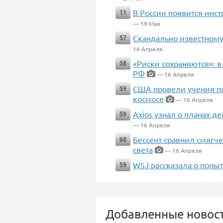
В России появится инст
11
— 19 Мая
Скандально известному
57
16 Апреля
«Риски сохраняются»: в
58
РФ
— 16 Апреля
США провели учения п
59
космосе
— 16 Апреля
Axios узнал о планах д
59
— 16 Апреля
Бессент сравнил смягч
60
света
— 16 Апреля
WSJ рассказала о попы
59
Добавленные новост