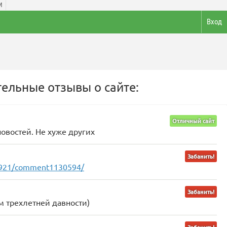
И
Вход
ельные отзывы о сайте:
Отличный сайт
овостей. Не хуже других
Забанить!
4921/comment1130594/
Забанить!
м трехлетней давности)