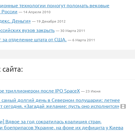
ионные технологии помогут поломать вековые
 России
— 14 Апреля 2010
декс. Деньги»
— 19 Декабря 2012
ссийских вузов закрыть
— 30 Марта 2011
 за отделение штата от США.
— 6 Марта 2011
 сайта:
ре триллионером после IPO SpaceX
— 23 Июня
ся самый долгий день в Северном полушарии: летнее
т сегодня. «Загадай желание: пусть оно исполнится»
] Вдвое за год сократилась коалиция стран,
 боеприпасов Украине, на фоне их дефицита у Киева