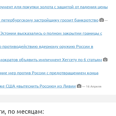
румент для покупки золота с защитой от падения цены
 петербургскому застройщику грозит банкротство
—
 Эстонии высказались о полном закрытии границы с
о противодействию ядерному оружию России в
емократов объявить импичмент Хегсету по 6 статьям
ение мер против России с предотвращением конца
тке США «вытеснить Россию» из Ливии
— 16 Апреля
и, по месяцам: