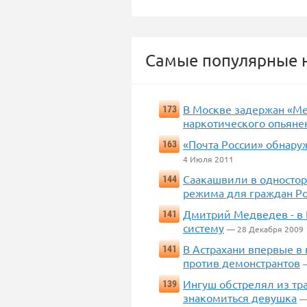
Самые популярные н
В Москве задержан «Ме
173
наркотического опьяне
«Почта России» обнару
163
4 Июля 2011
Саакашвили в односто
144
режима для граждан Р
Дмитрий Медведев - в 
141
систему
— 28 Декабря 2009
В Астрахани впервые в
141
против демонстрантов
Ингуш обстрелял из тра
139
знакомиться девушка
—