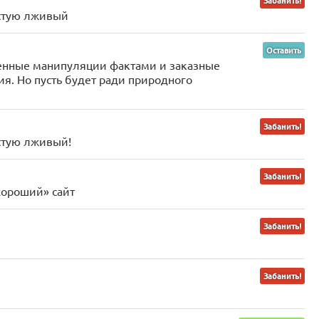
Забанить!
астую лживый
Оставить
венные манипуляции фактами и заказные
я. Но пусть будет ради природного
Забанить!
стую лживый!
Забанить!
хороший» сайт
Забанить!
Забанить!