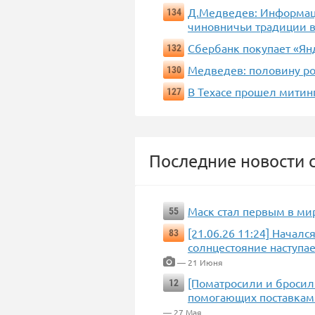
Д.Медведев: Информац
134
чиновничьи традиции в
Сбербанк покупает «Ян
132
Медведев: половину ро
130
В Техасе прошел митинг
127
Последние новости с
Маск стал первым в ми
55
[21.06.26 11:24] Начал
83
солнцестояние наступае
— 21 Июня
[Поматросили и бросили
12
помогающих поставками
— 27 Мая