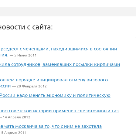
овости с сайта:
рседес» с чеченцами, находившимися в состоянии
ния.
— 5 Июня 2011
жила сотрудников, заменявших посылки кирпичами
—
роннем порядке инициировал отмену визового
оссии
— 28 Февраля 2012
России надо менять экономику и политическую
 постсоветской истории применен слезоточивый газ
— 14 Апреля 2012
вмата москвича за то, что с ним не захотела
 5 Апреля 2011