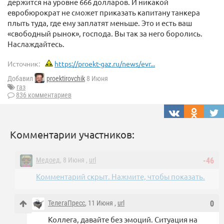
держится на уровне 666 долларов. И никакой
евробюрократ не сможет приказать капитану танкера
плыть туда, где ему заплатят меньше. Это и есть ваш
«свободный рынок», господа. Вы так за него боролись.
Наслаждайтесь.
Источник:
https://proekt-gaz.ru/news/evr...
Добавил
proektirovchik
8 Июня
газ
836 комментариев
Комментарии участников:
Медоед
, 8 Июня ,
url
-46
Комментарий скрыт. Нажмите, чтобы показать.
ТелегаПресс
, 11 Июня ,
url
0
Коллега, давайте без эмоций. Ситуация на