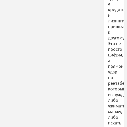
а
кредиты
и
лизинги
привяза
к
другому.
Это не
просто
цифры,
а
прямой
удар
по
рентабел
который
вынужда
либо
ужимать
маржу,
либо
искать