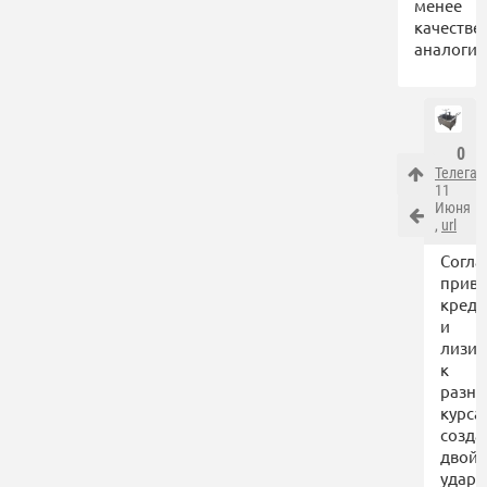
менее
качестве
аналоги.
0
ТелегаП
11
Июня
,
url
Согла
привя
креди
и
лизин
к
разн
курса
созда
двой
удар