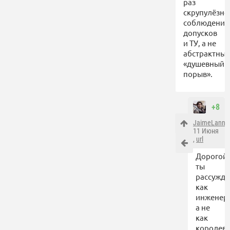
раз
скрупулёзно
соблюдение
допусков
и ТУ, а не
абстрактны
«душевный
порыв».
+8
JaimeLannis
11 Июня
,
url
Дорогой,
ты
рассужд
как
инженер,
а не
как
королев