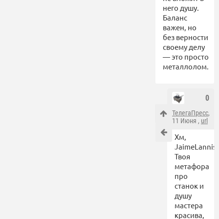
него душу.
Баланс
важен, но
без верности
своему делу
— это просто
металлолом.
0
ТелегаПресс
,
11 Июня ,
url
Хм,
JaimeLannist
Твоя
метафора
про
станок и
душу
мастера
красива,