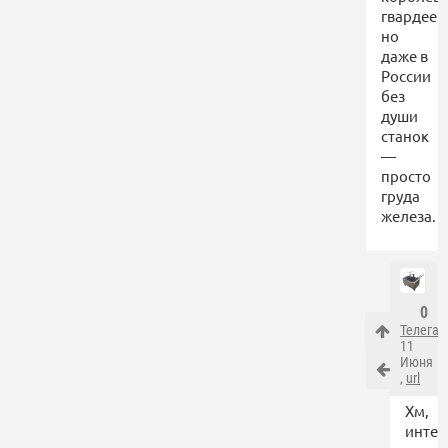
гвардеец
но
даже в
России
без
души
станок
—
просто
груда
железа.
0
ТелегаП
11
Июня
,
url
Хм,
интер