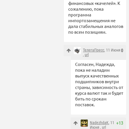
финансовых «качелей». К
сожалению, пока
программа
импортозамещения не
дала стабильных аналогов
по всем позициям.
ТелегаПресс
, 11 Июня
0
,
url
Согласен, Надежда,
пока не наладим
выпуск качественных
подшипников внутри
страны, зависимость от
курса валют так и будет
бить по срокам
поставок.
NadezhdaK
, 11
+13
Июня ,
url