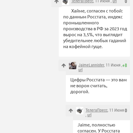
ТелегаПресс
, 11 Июня ,
url
0
Хайме, согласен с тобой:
по данным Росстата, индекс
промышленного
производства в РФ за 2023 год
вырос на 3,5%, что выглядит
убедительнее любых гаданий
на кофейной гуще.
JaimeLannister
, 11 Июня ,
+8
url
Цифры Росстата — это вам
не ворон считать,
дорогой.
ТелегаПресс
, 11 Июня
0
,
url
Jaime, полностью
согласен. У Росстата