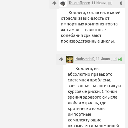
ТелегаПресс
, 11 Июня ,
url
0
Коллега, согласен: в моей
отрасли зависимость от
импортных компонентов та
же самая — валютные
колебания срывают
производственные циклы.
NadezhdaK
, 11 Июня ,
url
+8
Коллега, вы
абсолютно правы: это
системная проблема,
завязанная на логистику и
курсовые риски. С точки
зрения здравого смысла,
любая отрасль, где
критически важны
импортные
комплектующие,
оказывается заложницей