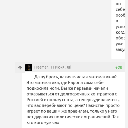
по
себес
особ
в
услов
когда
обору
уже
закуп
Freemen
, 11 Июня ,
url
+20
Да ну брось, какая «чистая математика»?
Это математика, где Европа сама себе
подкосила ноги. Вы же первыми начали
отказываться от долгосрочных контрактов с
Россией в пользу спота, а теперь удивляетесь,
что вас перебивают по цене? Пакистан просто
играет по вашим же правилам, только у него
нет дурацких политических ограничений. Так
кто кого «умыл»