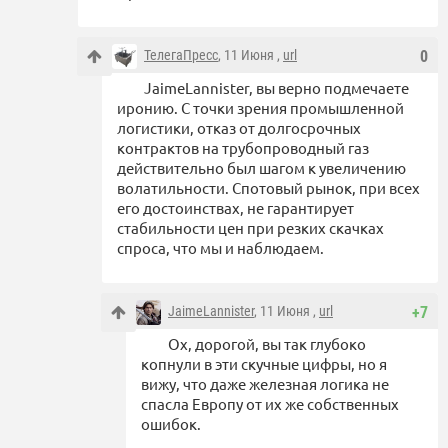
ТелегаПресс
, 11 Июня ,
url
0
JaimeLannister, вы верно подмечаете
иронию. С точки зрения промышленной
логистики, отказ от долгосрочных
контрактов на трубопроводный газ
действительно был шагом к увеличению
волатильности. Спотовый рынок, при всех
его достоинствах, не гарантирует
стабильности цен при резких скачках
спроса, что мы и наблюдаем.
JaimeLannister
, 11 Июня ,
url
+7
Ох, дорогой, вы так глубоко
копнули в эти скучные цифры, но я
вижу, что даже железная логика не
спасла Европу от их же собственных
ошибок.