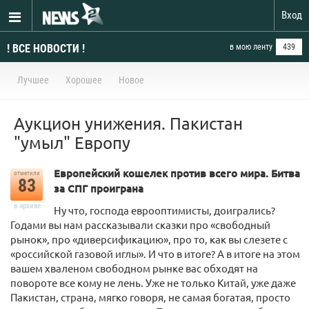
Вход
! ВСЕ НОВОСТИ !
в мою ленту
439
Лучшее
Хорошее
Новое
Аукцион унижения. Пакистан
"умыл" Европу
Европейский кошелек против всего мира. Битва
отметили
83
за СПГ проиграна
в архиве
Ну что, господа еврооптимисты, доигрались?
Годами вы нам рассказывали сказки про «свободный
рынок», про «диверсификацию», про то, как вы слезете с
«российской газовой иглы». И что в итоге? А в итоге на этом
вашем хваленом свободном рынке вас обходят на
повороте все кому не лень. Уже не только Китай, уже даже
Пакистан, страна, мягко говоря, не самая богатая, просто