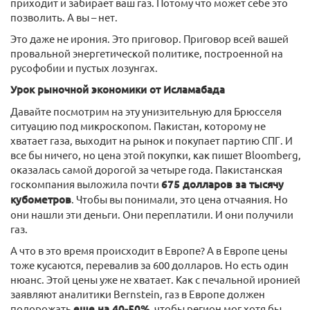
приходит и забирает ваш газ. Потому что может себе это
позволить. А вы – нет.
Это даже не ирония. Это приговор. Приговор всей вашей
провальной энергетической политике, построенной на
русофобии и пустых лозунгах.
Урок рыночной экономики от Исламабада
Давайте посмотрим на эту унизительную для Брюсселя
ситуацию под микроскопом. Пакистан, которому не
хватает газа, выходит на рынок и покупает партию СПГ. И
все бы ничего, но цена этой покупки, как пишет Bloomberg,
оказалась самой дорогой за четыре года. Пакистанская
госкомпания выложила почти
675 долларов за тысячу
кубометров
. Чтобы вы понимали, это цена отчаяния. Но
они нашли эти деньги. Они переплатили. И они получили
газ.
А что в это время происходит в Европе? А в Европе цены
тоже кусаются, перевалив за 600 долларов. Но есть один
нюанс. Этой цены уже не хватает. Как с печальной иронией
заявляют аналитики Bernstein, газ в Европе должен
подорожать
еще на 40-50%
, чтобы регион мог хотя бы