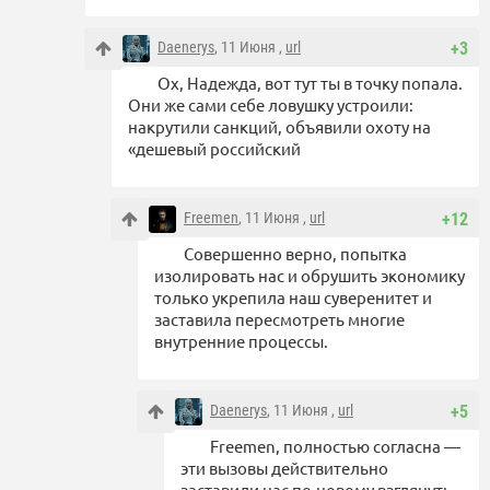
Daenerys
, 11 Июня ,
url
+3
Ох, Надежда, вот тут ты в точку попала.
Они же сами себе ловушку устроили:
накрутили санкций, объявили охоту на
«дешевый российский
Freemen
, 11 Июня ,
url
+12
Совершенно верно, попытка
изолировать нас и обрушить экономику
только укрепила наш суверенитет и
заставила пересмотреть многие
внутренние процессы.
Daenerys
, 11 Июня ,
url
+5
Freemen, полностью согласна —
эти вызовы действительно
заставили нас по-новому взглянуть