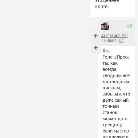
клятв.
+9
JaimeLannister
,
11 Июня ,
url
Хм,
ТелегаПресс,
ты, как
всегда,
сводишь всё
к холодным
цифрам,
забывая, что
даже самый
точный
станок
может дать
трещину,
если мастер
не вложит в