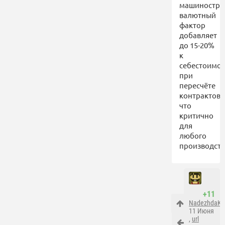
машиностро
валютный
фактор
добавляет
до 15-20%
к
себестоимос
при
пересчёте
контрактов,
что
критично
для
любого
производств
+11
NadezhdaK
,
11 Июня
,
url