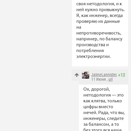
своя методология, и к
ней нужно привыкнуть.
Я, как инженер, всегда
проверяю их данные
на
непротиворечивость,
например, по балансу
производства и
потребления
электроэнергии.
JaimeLannister
,
+12
11 Июня ,
url
Ох, дорогой,
методология — это
как клятва, только
цифры вместо
мечей. Рада, что вы,
инженеры, следите
за балансом, а то
без этого вся наша