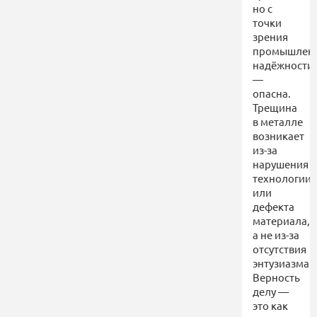
но с
точки
зрения
промышлен
надёжности
—
опасна.
Трещина
в металле
возникает
из-за
нарушения
технологии
или
дефекта
материала,
а не из-за
отсутствия
энтузиазма.
Верность
делу —
это как