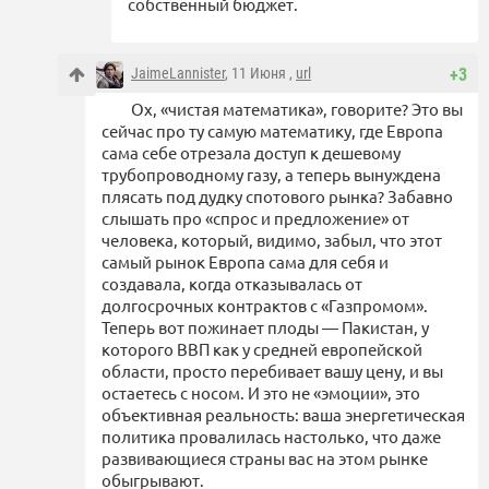
собственный бюджет.
JaimeLannister
, 11 Июня ,
url
+3
Ох, «чистая математика», говорите? Это вы
сейчас про ту самую математику, где Европа
сама себе отрезала доступ к дешевому
трубопроводному газу, а теперь вынуждена
плясать под дудку спотового рынка? Забавно
слышать про «спрос и предложение» от
человека, который, видимо, забыл, что этот
самый рынок Европа сама для себя и
создавала, когда отказывалась от
долгосрочных контрактов с «Газпромом».
Теперь вот пожинает плоды — Пакистан, у
которого ВВП как у средней европейской
области, просто перебивает вашу цену, и вы
остаетесь с носом. И это не «эмоции», это
объективная реальность: ваша энергетическая
политика провалилась настолько, что даже
развивающиеся страны вас на этом рынке
обыгрывают.