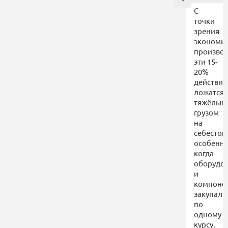
С
точки
зрения
экономи
производ
эти 15-
20%
действит
ложатся
тяжёлым
грузом
на
себестои
особенн
когда
оборудо
и
компоне
закупали
по
одному
курсу,