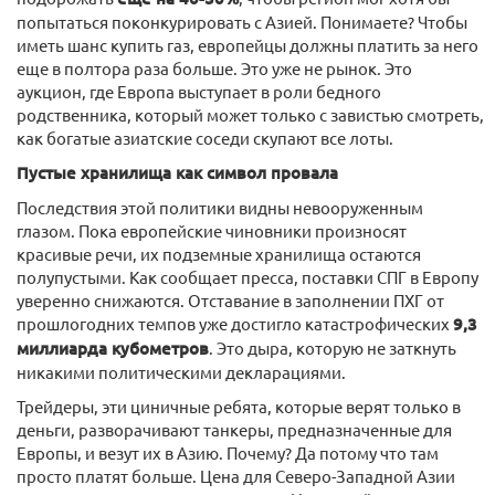
попытаться поконкурировать с Азией. Понимаете? Чтобы
иметь шанс купить газ, европейцы должны платить за него
еще в полтора раза больше. Это уже не рынок. Это
аукцион, где Европа выступает в роли бедного
родственника, который может только с завистью смотреть,
как богатые азиатские соседи скупают все лоты.
Пустые хранилища как символ провала
Последствия этой политики видны невооруженным
глазом. Пока европейские чиновники произносят
красивые речи, их подземные хранилища остаются
полупустыми. Как сообщает пресса, поставки СПГ в Европу
уверенно снижаются. Отставание в заполнении ПХГ от
прошлогодних темпов уже достигло катастрофических
9,3
миллиарда кубометров
. Это дыра, которую не заткнуть
никакими политическими декларациями.
Трейдеры, эти циничные ребята, которые верят только в
деньги, разворачивают танкеры, предназначенные для
Европы, и везут их в Азию. Почему? Да потому что там
просто платят больше. Цена для Северо-Западной Азии