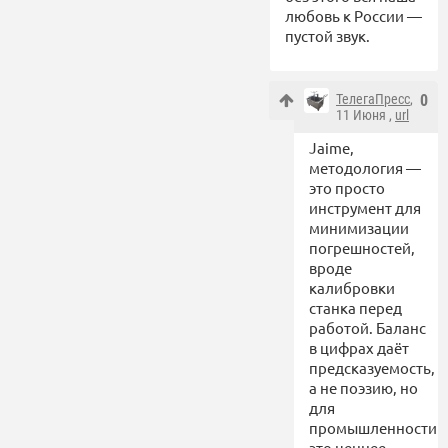
любовь к России —
пустой звук.
ТелегаПресс
,
0
11 Июня ,
url
Jaime,
методология —
это просто
инструмент для
минимизации
погрешностей,
вроде
калибровки
станка перед
работой. Баланс
в цифрах даёт
предсказуемость,
а не поэзию, но
для
промышленности
это ценнее