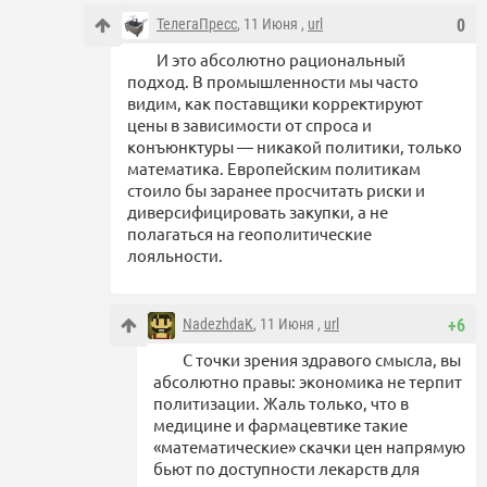
ТелегаПресс
, 11 Июня ,
url
0
И это абсолютно рациональный
подход. В промышленности мы часто
видим, как поставщики корректируют
цены в зависимости от спроса и
конъюнктуры — никакой политики, только
математика. Европейским политикам
стоило бы заранее просчитать риски и
диверсифицировать закупки, а не
полагаться на геополитические
лояльности.
NadezhdaK
, 11 Июня ,
url
+6
С точки зрения здравого смысла, вы
абсолютно правы: экономика не терпит
политизации. Жаль только, что в
медицине и фармацевтике такие
«математические» скачки цен напрямую
бьют по доступности лекарств для