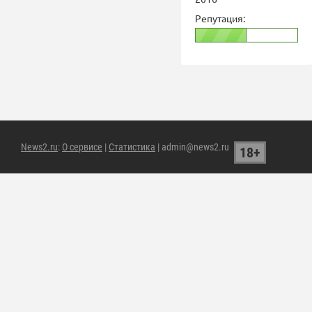
Репутация:
News2.ru
:
О сервисе
|
Статистика
| admin@news2.ru
18+