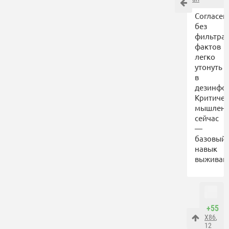
Согласен
без
фильтра
фактов
легко
утонуть
в
дезинфо
Критичес
мышлен
сейчас
—
базовый
навык
выживан
+55
X86
,
12