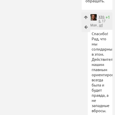
обращать.
X86-
+1
6
, 17
Мая ,
url
Спасибо!
Рад, что
мы
солидарны
в этом.
Действитель
нашим
главным
ориентиром
всегда
была и
будет
правда, а
не
западные
вбросы.