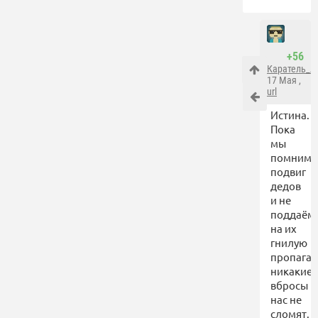
+56
Каратель_
17 Мая ,
url
Истина.
Пока
мы
помним
подвиг
дедов
и не
поддаём
на их
гнилую
пропаган
никакие
вбросы
нас не
сломят.