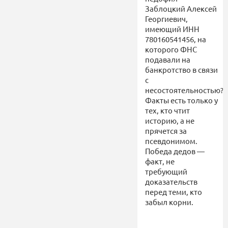
Заблоцкий Алексей
Георгиевич,
имеющий ИНН
780160541456, на
которого ФНС
подавали на
банкротство в связи
с
несостоятельностью?
Факты есть только у
тех, кто чтит
историю, а не
прячется за
псевдонимом.
Победа дедов —
факт, не
требующий
доказательств
перед теми, кто
забыл корни.