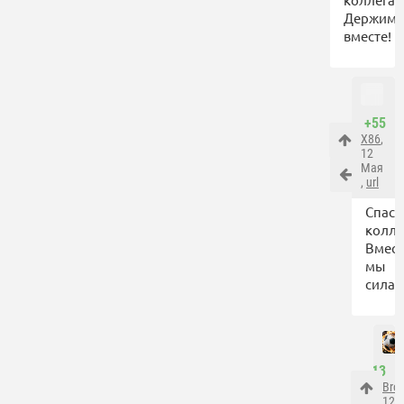
Держимс
вместе!
+55
X86
,
12
Мая
,
url
Спаси
колле
Вмест
мы
сила!
+13
Bro
12