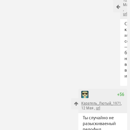
Ма
,
url
Со
кр
м
се
—
ба
на
вы
в
ин
+56
Каратель_Лютый_1971
,
12 Мая ,
url
Ты случайно не
разыскиваемый
педофил