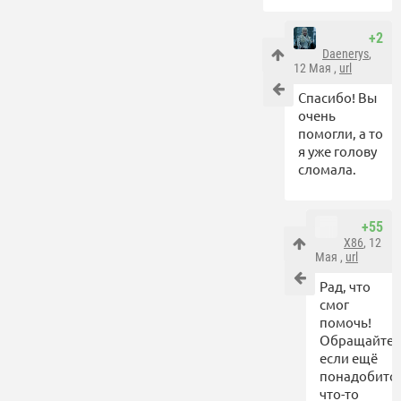
+2
Daenerys
,
12 Мая ,
url
Спасибо! Вы
очень
помогли, а то
я уже голову
сломала.
+55
X86
, 12
Мая ,
url
Рад, что
смог
помочь!
Обращайтес
если ещё
понадобитс
что-то