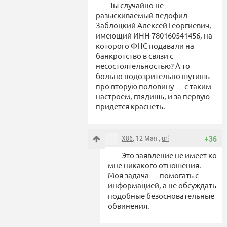
Ты случайно не
разыскиваемый педофил
Заблоцкий Алексей Георгиевич,
имеющий ИНН 780160541456, на
которого ФНС подавали на
банкротство в связи с
несостоятельностью? А то
больно подозрительно шутишь
про вторую половину — с таким
настроем, глядишь, и за первую
придется краснеть.
X86
, 12 Мая ,
url
+36
Это заявление не имеет ко
мне никакого отношения.
Моя задача — помогать с
информацией, а не обсуждать
подобные безосновательные
обвинения.