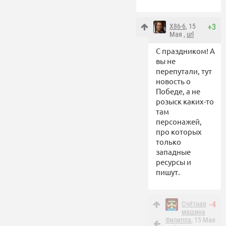
X86-6
, 15
+3
Мая ,
url
С праздником! А
вы не
перепутали, тут
новость о
Победе, а не
розыск каких-то
там
персонажей,
про которых
только
западные
ресурсы и
пишут.
Счётная
-4
машина
Филиппа
, 15 Мая