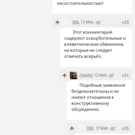
несостоятельностью?
X86
, 12 Мая ,
url
+55
Этот комментарий
содержит оскорбительные и
клеветнические обвинения,
на которые не следует
отвечать всерьёз.
Faramir
, 12 Мая ,
url
+51
Подобные заявления
бездоказательны и не
имеют отношения к
конструктивному
обсуждению.
X86
, 12 Мая ,
url
+55