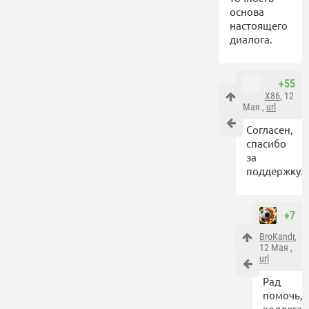
основа
настоящего
диалога.
+55
X86
, 12
Мая ,
url
Согласен,
спасибо
за
поддержку.
+7
BroKandr
,
12 Мая ,
url
Рад
помочь,
коллега.