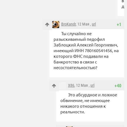
в
де
BroKandr
, 12 Мая ,
url
+1
Ты случайно не
разыскиваемый педофил
Заблоцкий Алексей Георгиевич,
имеющий ИНН 780160541456, на
которого ФНС подавали на
банкротство в связи с
несостоятельностью?
X86
, 12 Мая ,
url
+40
Это абсурдное и ложное
обвинение, не имеющее
никакого отношения к
реальности.