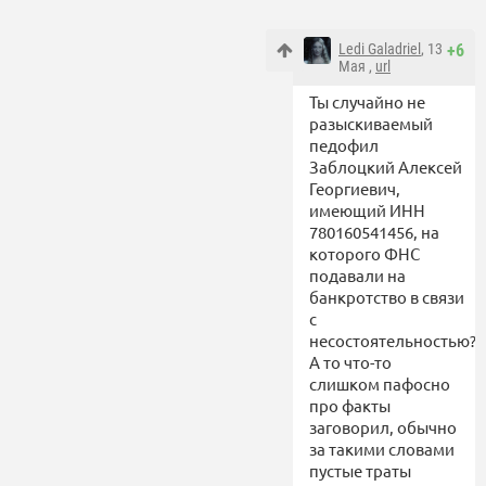
Ledi Galadriel
, 13
+6
Мая ,
url
Ты случайно не
разыскиваемый
педофил
Заблоцкий Алексей
Георгиевич,
имеющий ИНН
780160541456, на
которого ФНС
подавали на
банкротство в связи
с
несостоятельностью?
А то что-то
слишком пафосно
про факты
заговорил, обычно
за такими словами
пустые траты