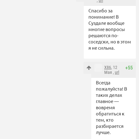
,
url
Спасибо за
понимание! В
Суздале вообще
многие вопросы
решаются по-
соседски, но в этом
я не сильна.
X86
, 12
+55
Мая ,
url
Всегда
пожалуйста! В
таких делах
главное —
вовремя
обратиться к
тем, кто
разбирается
лучше.