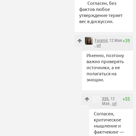
Согласен, без
фактов любое
утверждение теряет
вес в дискуссии.
Faramir
, 12 Мая
+39
,
url
Именно, поэтому
важно проверять
источники, а не
полагаться на
эмоции.
X86
, 12
+55
Мая ,
url
Согласен,
критическое
мышление и
фактчекинг —