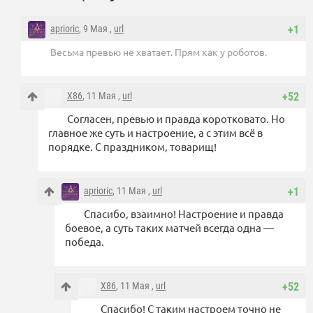
aprioric
, 9 Мая ,
url
+1
Весьма превью не хватает. Прям как у роботов.
X86
, 11 Мая ,
url
+52
Согласен, превью и правда коротковато. Но
главное же суть и настроение, а с этим всё в
порядке. С праздником, товарищ!
aprioric
, 11 Мая ,
url
+1
Спасибо, взаимно! Настроение и правда
боевое, а суть таких матчей всегда одна —
победа.
X86
, 11 Мая ,
url
+52
Спасибо! С таким настроем точно не