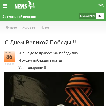
Вход
Актуальный вестник
в мою ленту
37
Лучшее
Хорошее
Новое
С Днем Великой Победы!!!
«Наше дело правое! Мы победили!»
отметили
86
И будем побеждать всегда!
в архиве
Ура, товарищи!!!