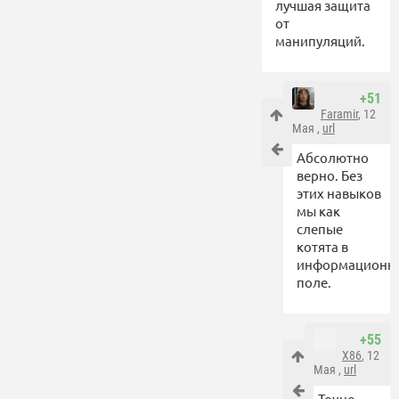
лучшая защита
от
манипуляций.
+51
Faramir
, 12
Мая ,
url
Абсолютно
верно. Без
этих навыков
мы как
слепые
котята в
информационн
поле.
+55
X86
, 12
Мая ,
url
Точно,