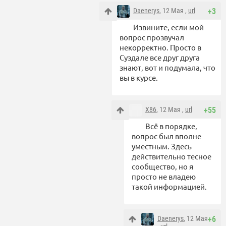
Daenerys
, 12 Мая ,
url
+3
Извините, если мой
вопрос прозвучал
некорректно. Просто в
Суздале все друг друга
знают, вот и подумала, что
вы в курсе.
X86
, 12 Мая ,
url
+55
Всё в порядке,
вопрос был вполне
уместным. Здесь
действительно тесное
сообщество, но я
просто не владею
такой информацией.
Daenerys
, 12 Мая
+6