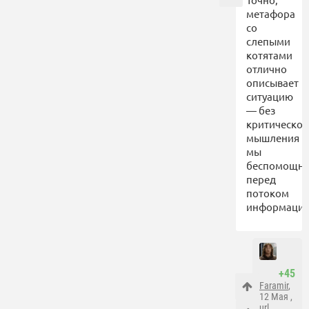
метафора
со
слепыми
котятами
отлично
описывает
ситуацию
— без
критическог
мышления
мы
беспомощн
перед
потоком
информации
+45
Faramir
,
12 Мая ,
url