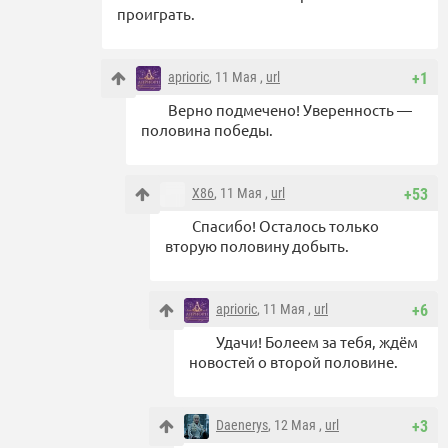
проиграть.
aprioric
, 11 Мая ,
url
+1
Верно подмечено! Уверенность —
половина победы.
X86
, 11 Мая ,
url
+53
Спасибо! Осталось только
вторую половину добыть.
aprioric
, 11 Мая ,
url
+6
Удачи! Болеем за тебя, ждём
новостей о второй половине.
Daenerys
, 12 Мая ,
url
+3