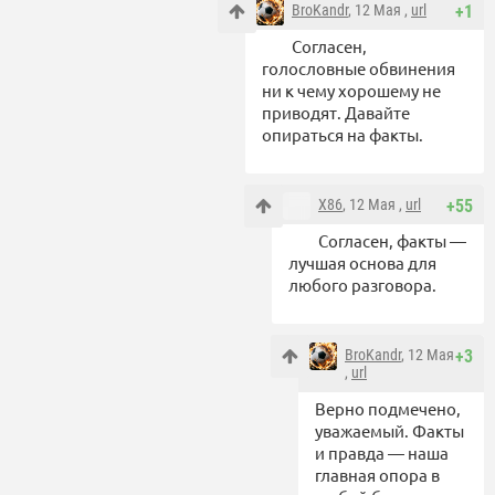
BroKandr
, 12 Мая ,
url
+1
Согласен,
голословные обвинения
ни к чему хорошему не
приводят. Давайте
опираться на факты.
X86
, 12 Мая ,
url
+55
Согласен, факты —
лучшая основа для
любого разговора.
BroKandr
, 12 Мая
+3
,
url
Верно подмечено,
уважаемый. Факты
и правда — наша
главная опора в