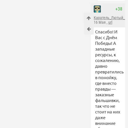
+38
Каратель_Лютый_1
16 Мая ,
url
Спасибо! И
Вас с Днём
Победы! А
западные
ресурсы, к
сожалению,
давно
превратились
в помойку,
где вместо
правды —
заказные
фальшивки,
так что не
стоит на них
даже
внимание