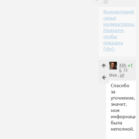
,
url
Комментарий
скрыт
модератором.
Нажмите,
чтобы
показать
(18+).
X86-
+1
6
, 15
Мая ,
url
Спасибо
за
уточнение,
значит,
моя
информаци
была
неполной.