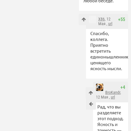
любой беседе.
X86
, 12
+55
Мая ,
url
Спасибо,
коллега.
Приятно
встретить
единомышленника
ценящего
ясность мысли.
+4
BroKandr
,
12 Мая ,
url
Рад, что вы
разделяете
этот подход.
Ясность и
точность —