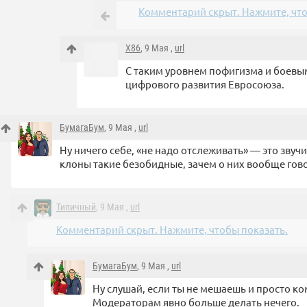
Комментарий скрыт. Нажмите, что
X86
, 9 Мая ,
url
С таким уровнем пофигизма и боевым
цифрового развития Евросоюза.
БумагаБум
, 9 Мая ,
url
Ну ничего себе, «не надо отслеживать» — это звуч
клоны такие безобидные, зачем о них вообще гов
Типичный
, 9 Мая ,
url
Комментарий скрыт. Нажмите, чтобы показать.
БумагаБум
, 9 Мая ,
url
Ну слушай, если ты не мешаешь и просто к
Модераторам явно больше делать нечего.