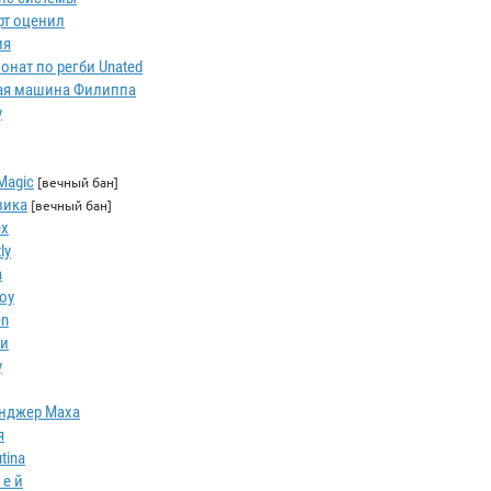
рт оценил
ия
онат по регби Unated
ая машина Филиппа
y
 Magic
[вечный бан]
зика
[вечный бан]
x
ly
a
oy
en
Би
y
нджер Маха
я
tina
 е й