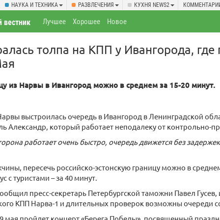
НАУКА И ТЕХНИКА
РАЗВЛЕЧЕНИЯ
КУХНЯ NEWS2
КОММЕНТАРИ
Лучшее
Хорошее
Новое
 вестник
ралась толпа на КПП у Ивангорода, где
Мая
цу из Нарвы в Ивангород можно в среднем за 15-20 минут.
Нарвы выстроилась очередь в Ивангород в Ленинградской обла
ь Александр, который работает неподалеку от контрольно-пр
торона работает очень быстро, очередь движется без задержек
чины, пересечь российско-эстонскую границу можно в среднем 
с с туристами – за 40 минут.
сообщил пресс-секретарь Петербургской таможни Павел Гусев, 
кого КПП Нарва-1 и длительных проверок возможны очереди с
9 мая пройдет концерт «Берега Победы», посвященный праздн