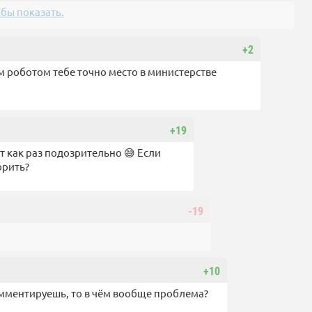
бы показать.
+2
 роботом тебе точно место в министерстве
+19
ит как раз подозрительно 😅 Если
орить?
-19
+10
омментируешь, то в чём вообще проблема?