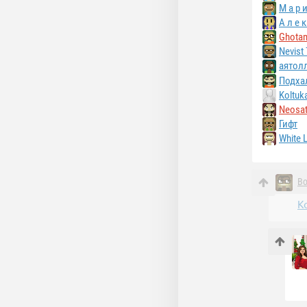
М а р и
А л е к
Ghota
Nevist 
аятол
Подха
Koltuk
Neosa
Гифт
White L
В
К