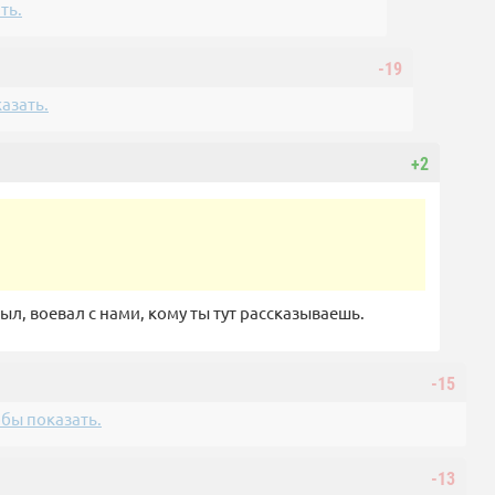
ть.
-19
азать.
+2
ыл, воевал с нами, кому ты тут рассказываешь.
-15
бы показать.
-13