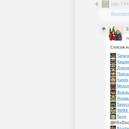
Гифт
, 9 Ма
Коммент
Б
г
Список н
Типич
Кишин
Длинн
Подха
Kwints
Медое
Вождь
Израи
Еврос
ФИФА 
Боня
@Mi+Do
Колла