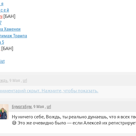
 я
 с е й
[БАН]
mi
7
ла Хаменеи
лимаж Трампа
a 5
[БАН]
t
ist
ождь
, 9 Мая ,
url
омментарий скрыт. Нажмите, чтобы показать.
БумагаБум
, 9 Мая ,
url
Ну ничего себе, Вождь, ты реально думаешь, что я всех 
😅 Это же очевидно было — если Алексей их регистрирует