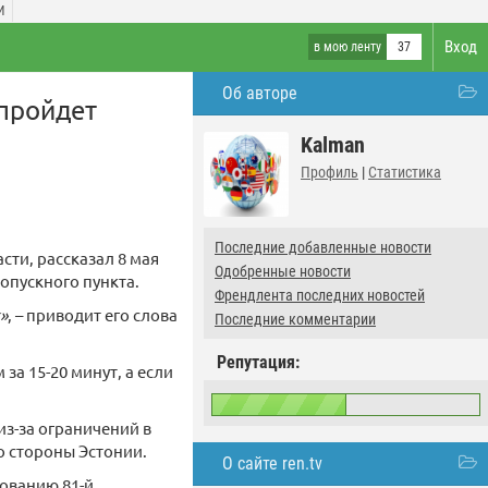
И
Вход
в мою ленту
37
Об авторе
 пройдет
Kalman
Профиль
|
Статистика
Последние добавленные новости
сти, рассказал 8 мая
Одобренные новости
опускного пункта.
Френдлента последних новостей
»
, – приводит его слова
Последние комментарии
Репутация:
за 15-20 минут, а если
из-за ограничений в
о стороны Эстонии.
О сайте ren.tv
ованию 81-й