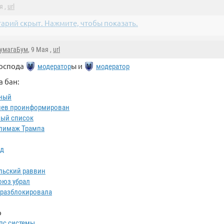
я ,
url
арий скрыт. Нажмите, чтобы показать.
умагаБум
, 9 Мая ,
url
оспода
ы и
модератор
модератор
а бан:
ный
ев проинформирован
ый список
лимаж Трампа
д
льский раввин
оюз убрал
разблокировала
о
пс системы