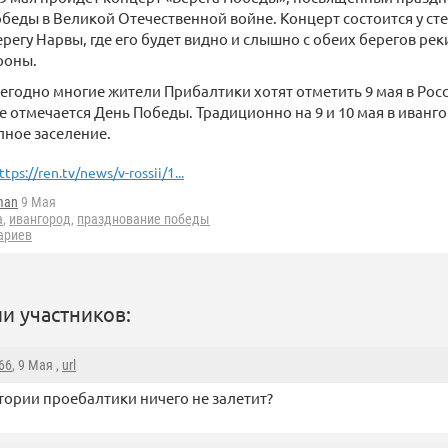
еды в Великой Отечественной войне. Концерт состоится у ст
регу Нарвы, где его будет видно и слышно с обеих берегов реки
роны.
годно многие жители Прибалтики хотят отметить 9 мая в Росс
 отмечается День Победы. Традиционно на 9 и 10 мая в иванг
лное заселение.
ttps://ren.tv/news/v-rossii/1...
man
9 Мая
а
,
ивангород
,
празднование победы
ариев
и участников:
66
, 9 Мая ,
url
тории проебалтики ничего не залетит?