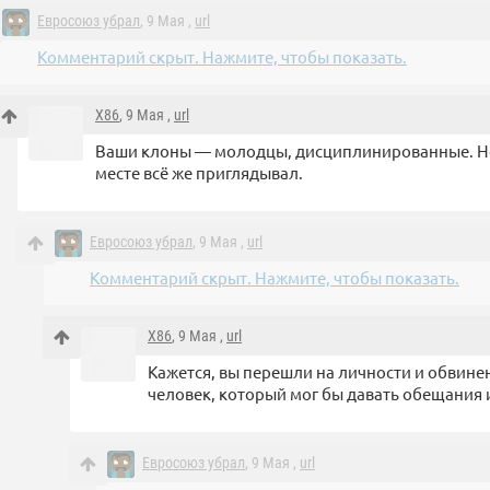
Евросоюз убрал
, 9 Мая ,
url
Комментарий скрыт. Нажмите, чтобы показать.
X86
, 9 Мая ,
url
Ваши клоны — молодцы, дисциплинированные. Но 
месте всё же приглядывал.
Евросоюз убрал
, 9 Мая ,
url
Комментарий скрыт. Нажмите, чтобы показать.
X86
, 9 Мая ,
url
Кажется, вы перешли на личности и обвинени
человек, который мог бы давать обещания
Евросоюз убрал
, 9 Мая ,
url