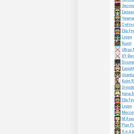
Экспе
Евраз
Чемпи
Счётн
Ella Fe
Leppy
Ruxel
Ultras
XY Фи
Dosme
Eanight
Usanb
Kelm R
Dresd
Нача 
Ella Fe
Leppy
Мессе
M Ази
Plan Pu
А н д р