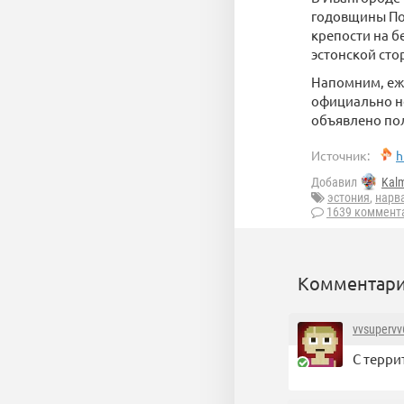
годовщины Поб
крепости на бе
эстонской сто
Напомним, еже
официально не
объявлено по
Источник:
h
Добавил
Kal
эстония
,
нарв
1639 коммент
Комментари
vvsupervv
С терри