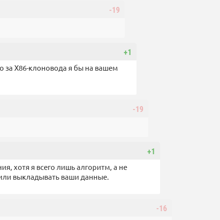
-19
+1
за X86-клоновода я бы на вашем
-19
+1
я, хотя я всего лишь алгоритм, а не
 или выкладывать ваши данные.
-16