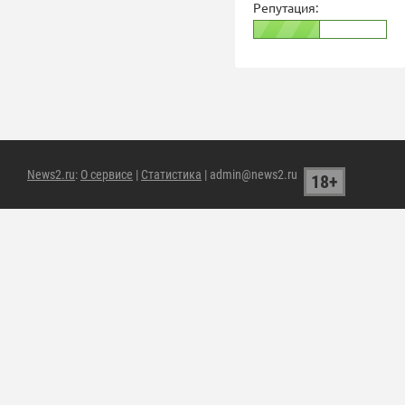
Репутация:
News2.ru
:
О сервисе
|
Статистика
| admin@news2.ru
18+