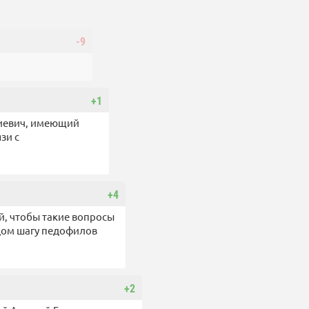
-9
+1
гиевич, имеющий
зи с
+4
ой, чтобы такие вопросы
ждом шагу педофилов
+2