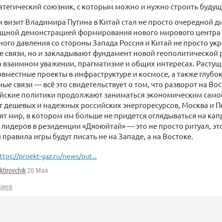
ратегический союзник, с которым можно и нужно строить будущ
 визит Владимира Путина в Китай стал не просто очередной 
мощной демонстрацией формирования нового мирового центра 
ого давления со стороны Запада Россия и Китай не просто ук
 связи, но и закладывают фундамент новой геополитической 
 взаимном уважении, прагматизме и общих интересах. Растущ
совместные проекты в инфраструктуре и космосе, а также глубо
ые связи — всё это свидетельствует о том, что разворот на Во
ейские политики продолжают заниматься экономическим само
т дешевых и надежных российских энергоресурсов, Москва и П
ят мир, в котором им больше не придется оглядываться на ка
 лидеров в резиденции «Дяоюйтай» — это не просто ритуал, эт
 правила игры будут писать не на Западе, а на Востоке.
ttps://proekt-gaz.ru/news/put...
ktirovchik
20 Мая
риев