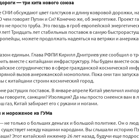
 дороги — три кита нового союза
 СМИ обсуждают цвет галстуков и длину ковровой дорожки, н
О чем говорят Путин и Си? Конечно же, об энергетике. Проект 
то не просто труба. Это гвоздь в гроб европейской энергетиче
0 лет! Тридцать лет стабильных поставок в самую быстрорасту
вропейцы, можете продолжать надеяться на ветряки и америка
газом единым. Глава РФПИ Кирилл Дмитриев уже сообщил о тр
ить вместе с китайцами инфраструктуру. Мы будем вместе осв
айское сотрудничество в сфере гражданской космической инф
 прямой вызов американской монополии. Пока они там запуска
ы с китайцами строим космический город.
фоне растущих поставок. В январе-апреле Китай увеличил импор
вы говорите, санкции? Изоляция? Да мы просто смеемся вам в 
ш газ, Китай забирает его с руками и ногами.
 и мороженое из ГУМа
 — не только о больших деньгах и большой политике. Он о люд
я существует между нашими народами. Вы слышали историю Пэн 
 Паши? Этот китайский инженер 26 лет назад, будучи еще подро