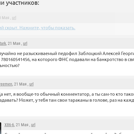
и участников:
20 Мая ,
url
й скрыт. Нажмите, чтобы показать.
tark
, 21 Мая ,
url
лучайно не разыскиваемый педофил Заблоцкий Алексей Геор
780160541456, на которого ФНС подавали на банкротство в свя
льностью?
reemen
, 21 Мая ,
url
а нет, я вообще-то обычный комментатор, а ты сам-то кто так
адавать? Может, у тебя там свои тараканы в голове, раз на ка
X86-6
, 21 Мая ,
url