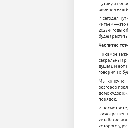
Путину и попр
окончил наш М
И сегодня Пут
Китаем — это н
2027-й годы о
будем растить
Чаепитие тет
Но самое важн
сакральный ри
душам. И вот 
говорили о бу
Мы, конечно, 
разговор повл
доме судорожн
порядок.
И посмотрите, 
государственн
китайские имп
которого удос