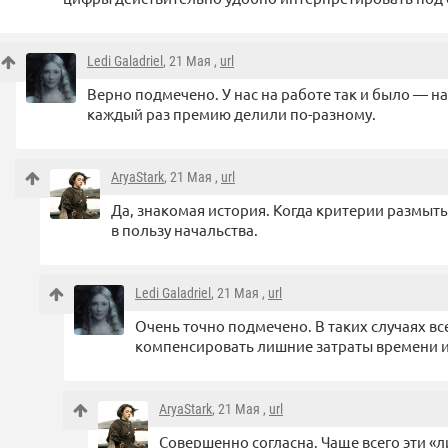
Ledi Galadriel
, 21 Мая ,
url
Верно подмечено. У нас на работе так и было — н
каждый раз премию делили по-разному.
AryaStark
, 21 Мая ,
url
Да, знакомая история. Когда критерии размыты
в пользу начальства.
Ledi Galadriel
, 21 Мая ,
url
Очень точно подмечено. В таких случаях все
компенсировать лишние затраты времени и
AryaStark
, 21 Мая ,
url
Совершенно согласна. Чаще всего эти «