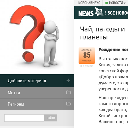
КОРОНАВИРУС
НОВОСТИ
! ВСЕ НОВО
Чай, пагоды и
планеты
Рождение нов
отметили
85
Вы только пос
человек
Китая, залита
в архиве
советской фор
«Добро пожало
Добавить материал
думаете, это 
уверенности д
Метки
Наш президент
самого дорого
Регионы
как два брата,
Китай синхрон
Вашингтоне, н