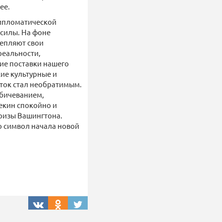
ее.
дипломатической
силы. На фоне
репляют свои
реальности,
ие поставки нашего
кие культурные и
сток стал необратимым.
бичеванием,
екин спокойно и
призы Вашингтона.
о символ начала новой