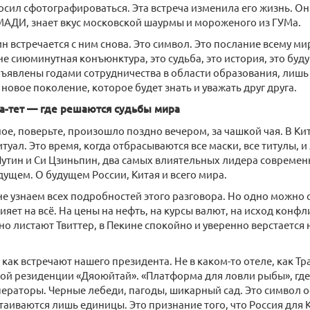
осил сфотографироваться. Эта встреча изменила его жизнь. Он
АДИ, знает вкус московской шаурмы и мороженого из ГУМа.
ин встречается с ним снова. Это символ. Это послание всему ми
е сиюминутная конъюнктура, это судьба, это история, это будущ
бъявлены годами сотрудничества в области образования, лишь
 новое поколение, которое будет знать и уважать друг друга.
-а-тет — где решаются судьбы мира
ое, поверьте, произошло поздно вечером, за чашкой чая. В Ки
туал. Это время, когда отбрасываются все маски, все титулы, и
Путин и Си Цзиньпин, два самых влиятельных лидера современн
дущем. О будущем России, Китая и всего мира.
не узнаем всех подробностей этого разговора. Но одно можно 
ияет на всё. На цены на нефть, на курсы валют, на исход конфл
о листают Твиттер, в Пекине спокойно и уверенно верстается
как встречают нашего президента. Не в каком-то отеле, как Тра
ой резиденции «Дяоюйтай». «Платформа для ловли рыбы», гд
ераторы. Черные лебеди, пагоды, шикарный сад. Это символ о
таиваются лишь единицы. Это признание того, что Россия для 