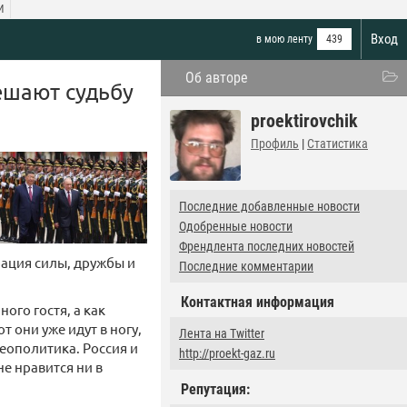
И
Вход
в мою ленту
439
Об авторе
ешают судьбу
proektirovchik
Профиль
|
Статистика
Последние добавленные новости
Одобренные новости
Френдлента последних новостей
рация силы, дружбы и
Последние комментарии
Контактная информация
ого гостя, а как
т они уже идут в ногу,
Лента на Twitter
геополитика. Россия и
http://proekt-gaz.ru
не нравится ни в
Репутация: