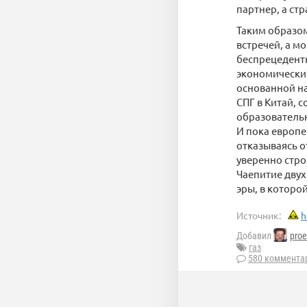
партнер, а ст
Таким образом
встречей, а 
беспрецедентн
экономические
основанной на
СПГ в Китай, 
образовательн
И пока европ
отказываясь о
уверенно стро
Чаепитие двух
эры, в которой
Источник:
h
Добавил
proe
газ
580 коммента