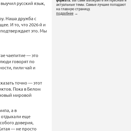
формата.
Вы сами выбираете интересные и
 выучил русский язык,
актуальные темы. Самые лучшие попадают
на главную страницу.
подробнее
→
ру. Наша дружба с
ее. И то, что 2026-й и
 подтверждает это. Мы
тае чаепитие — это
 люди говорят по
ости, пили чай и
сказать точно — этот
иктов. Пока в Белом
 новый мировой
мпа, а в
е отдыхали еще
собого доверия,
Китая — не просто