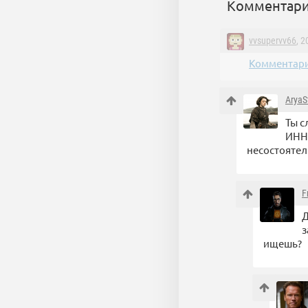
Комментари
vvsupervv66
, 
Комментари
AryaS
Ты с
ИНН 
несостояте
F
Д
з
ищешь?