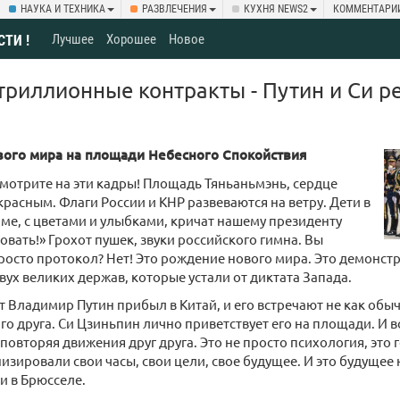
НАУКА И ТЕХНИКА
РАЗВЛЕЧЕНИЯ
КУХНЯ NEWS2
КОММЕНТАРИ
Лучшее
Хорошее
Новое
СТИ !
 триллионные контракты - Путин и Си р
ого мира на площади Небесного Спокойствия
мотрите на эти кадры! Площадь Тяньаньмэнь, сердце
 красным. Флаги России и КНР развеваются на ветру. Дети в
ме, с цветами и улыбками, кричат нашему президенту
вать!» Грохот пушек, звуки российского гимна. Вы
просто протокол? Нет! Это рождение нового мира. Это демонст
вух великих держав, которые устали от диктата Запада.
 Владимир Путин прибыл в Китай, и его встречают не как обычн
го друга. Си Цзиньпин лично приветствует его на площади. И во
 повторяя движения друг друга. Это не просто психология, это 
изировали свои часы, свои цели, свое будущее. И это будущее 
и в Брюсселе.