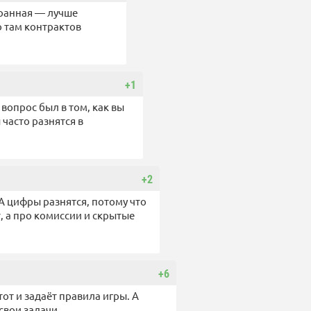
странная — лучше
о там контрактов
+1
 вопрос был в том, как вы
 часто разнятся в
+2
 А цифры разнятся, потому что
, а про комиссии и скрытые
+6
тот и задаёт правила игры. А
свои задачи.