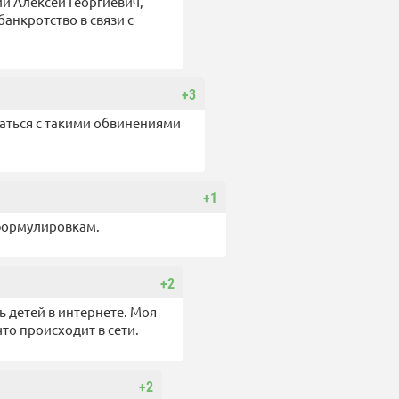
й Алексей Георгиевич,
анкротство в связи с
+3
щаться с такими обвинениями
+1
 формулировкам.
+2
ь детей в интернете. Моя
что происходит в сети.
+2