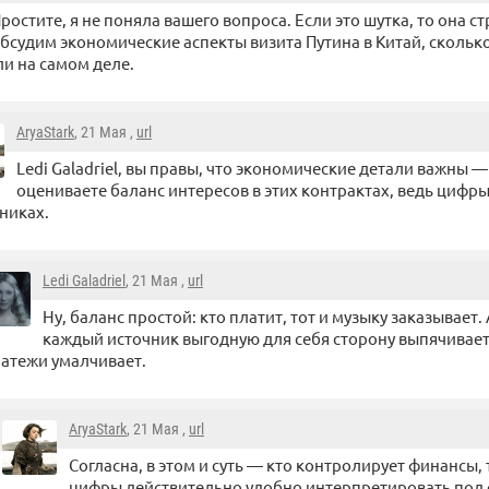
ростите, я не поняла вашего вопроса. Если это шутка, то она 
бсудим экономические аспекты визита Путина в Китай, скольк
и на самом деле.
AryaStark
, 21 Мая ,
url
Ledi Galadriel, вы правы, что экономические детали важны —
оцениваете баланс интересов в этих контрактах, ведь цифры
никах.
Ledi Galadriel
, 21 Мая ,
url
Ну, баланс простой: кто платит, тот и музыку заказывает.
каждый источник выгодную для себя сторону выпячивает
атежи умалчивает.
AryaStark
, 21 Мая ,
url
Согласна, в этом и суть — кто контролирует финансы, 
цифры действительно удобно интерпретировать под 