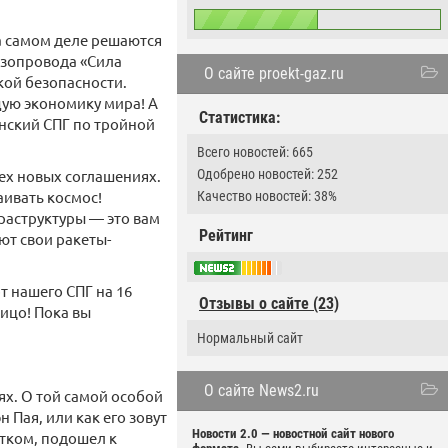
а самом деле решаются
газопровода «Сила
О сайте proekt-gaz.ru
ской безопасности.
щую экономику мира! А
Статистика:
нский СПГ по тройной
Всего новостей: 665
ех новых соглашениях.
Одобрено новостей: 252
аивать космос!
Качество новостей: 38%
раструктуры — это вам
Рейтинг
ют свои ракеты-
т нашего СПГ на 16
Отзывы о сайте (23)
лицо! Пока вы
Нормальный сайт
О сайте News2.ru
ях. О той самой особой
Пая, или как его зовут
Новости 2.0 — новостной сайт нового
стком, подошел к