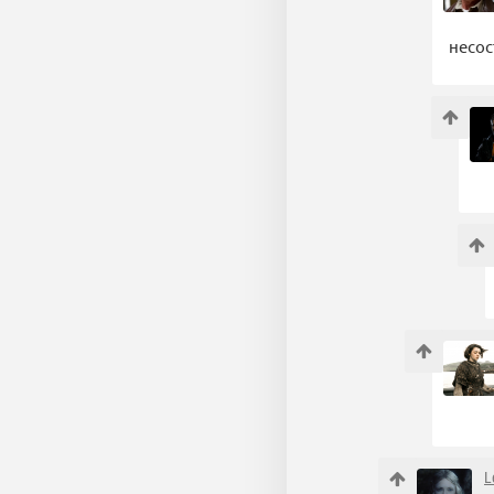
несос
L