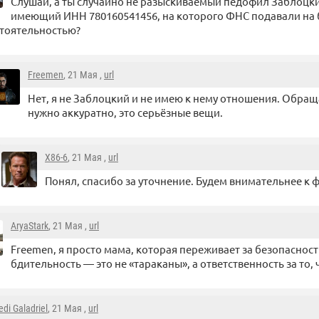
Слушай, а ты случайно не разыскиваемый педофил Заблоцки
имеющий ИНН 780160541456, на которого ФНС подавали на б
тоятельностью?
Freemen
, 21 Мая ,
url
Нет, я не Заблоцкий и не имею к нему отношения. Обра
нужно аккуратно, это серьёзные вещи.
X86-6
, 21 Мая ,
url
Понял, спасибо за уточнение. Будем внимательнее к
AryaStark
, 21 Мая ,
url
Freemen, я просто мама, которая переживает за безопасност
бдительность — это не «тараканы», а ответственность за то, 
edi Galadriel
, 21 Мая ,
url