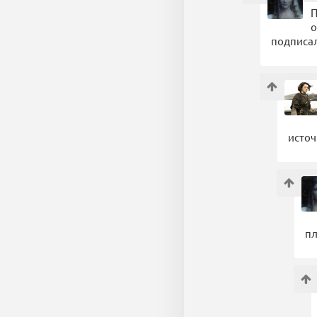
П
о
подписал
источ
пл