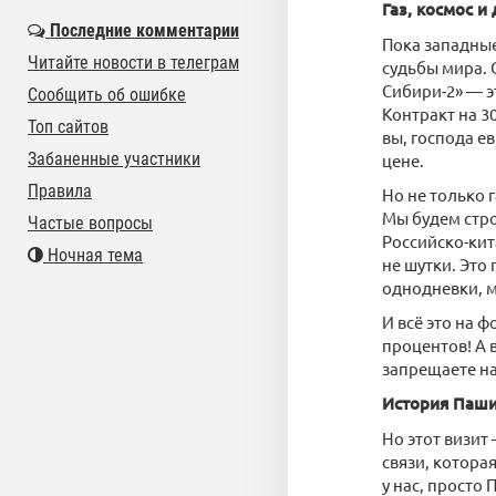
Газ, космос и
Последние комментарии
Пока западные
Читайте новости в телеграм
судьбы мира. 
Сибири-2» — э
Сообщить об ошибке
Контракт на 3
Топ сайтов
вы, господа е
Забаненные участники
цене.
Правила
Но не только 
Мы будем стро
Частые вопросы
Российско-кит
Ночная тема
не шутки. Это
однодневки, м
И всё это на 
процентов! А 
запрещаете на
История Паши
Но этот визит
связи, котора
у нас, просто