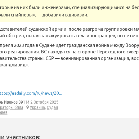
торые из них были инженерами, специализирующимися на бес
были снайперы», — добавили в дивизии.
дставителей суданской армии, после разгрома группировки м
й обстрел, пытаясь эвакуировать тела иностранцев, но не смог
преля 2023 года в Судане идет гражданская война между Воо
го реагирования. ВС находятся на стороне Переходного сувер
вительства страны. СБР — военизированная организация, во
жанджавид».
ttps://eadaily.com/ru/news/20...
рь Иванов 39114
2 Октября 2025
раторы бпла
Украина
,
Судан
риев
и участников: