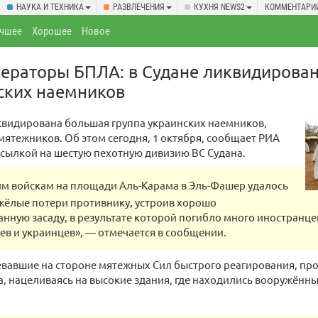
НАУКА И ТЕХНИКА
РАЗВЛЕЧЕНИЯ
КУХНЯ NEWS2
КОММЕНТАРИ
чшее
Хорошее
Новое
ператоры БПЛА: в Судане ликвидирова
ских наемников
квидирована большая группа украинских наемников,
мятежников. Об этом сегодня, 1 октября, сообщает РИА
ссылкой на шестую пехотную дивизию ВС Судана.
м войскам на площади Аль-Карама в Эль-Фашер удалось
жёлые потери противнику, устроив хорошо
нную засаду, в результате которой погибло много иностранце
в и украинцев», — отмечается в сообщении.
вавшие на стороне мятежных Сил быстрого реагирования, пр
, нацеливаясь на высокие здания, где находились вооружённы