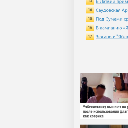
В Латвии приз
13
Саудовская Ар
16
Под Сумами ср
15
В кампанию «
16
Зюганов: "Ябл
17
Узбекистанку вышлют на 
после использования фла
как коврика