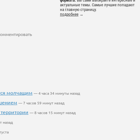
формата.
Вы сами выбираете интересные и
актуальные темы. Самые лучшие попадают
на главную страницу.
подробнее
→
 комментировать
ется молчащим
— 4 часа 34 минуты назад
ушением
— 7 часов 59 минут назад
 территории
— 8 часов 15 минут назад
т назад
густа