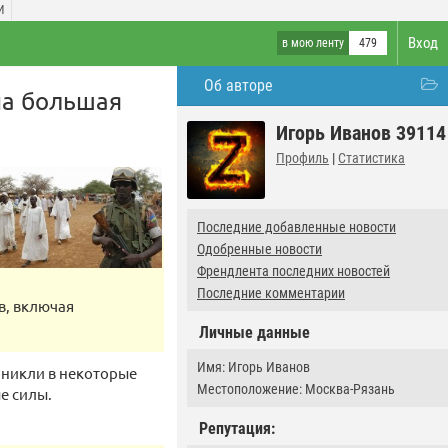
И
Вход
в мою ленту
479
Об авторе
на большая
Игорь Иванов 39114
Профиль
|
Статистика
Последние добавленные новости
Одобренные новости
Френдлента последних новостей
Последние комментарии
в, включая
Личные данные
Имя: Игорь Иванов
оникли в некоторые
Местоположение: Москва-Рязань
е силы.
Репутация: