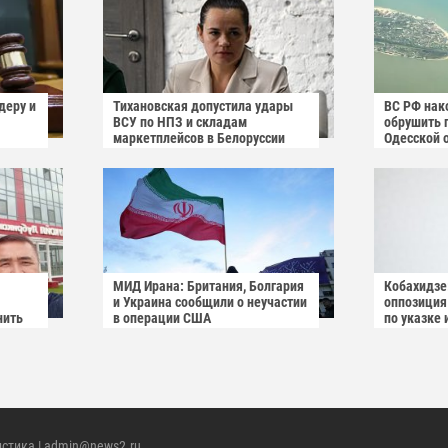
деру и
Тихановская допустила удары
ВС РФ нак
ВСУ по НПЗ и складам
обрушить 
маркетплейсов в Белоруссии
Одесской 
МИД Ирана: Британия, Болгария
Кобахидзе
и Украина сообщили о неучастии
оппозиция
нить
в операции США
по указке 
премьер-ми
иностранн
никаких ц
истика
| admin@news2.ru