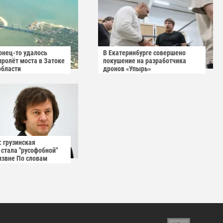
онец-то удалось
В Екатеринбурге совершено
пролёт моста в Затоке
покушение на разработчика
области
дронов «Упырь»
: грузинская
 стала "русофобной"
извне По словам
нистра Грузии, у
ой агентуры нет
енностей