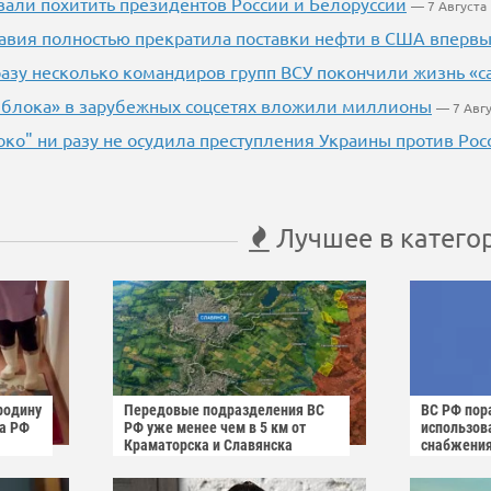
вали похитить президентов России и Белоруссии
— 7 Августа
авия полностью прекратила поставки нефти в США впервые
азу несколько командиров групп ВСУ покончили жизнь «
Яблока» в зарубежных соцсетях вложили миллионы
— 7 Авг
око" ни разу не осудила преступления Украины против Рос
Лучшее в катего
родину
Передовые подразделения ВС
ВС РФ пора
га РФ
РФ уже менее чем в 5 км от
использов
Краматорска и Славянска
снабжени