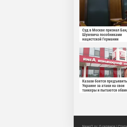
Суд в Москве признал Бан
Шухевича пособниками
нацистской Германии
Казахи боятся предъявить
Украине за атаки на свои
танкеры и пытаются обви
Россию
News2.ru
:
О сервисе
|
Стат