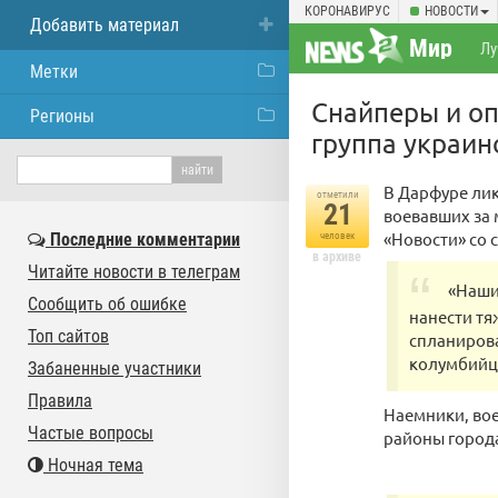
КОРОНАВИРУС
НОВОСТИ
Добавить материал
Мир
Лу
Метки
Снайперы и о
Регионы
группа украин
В Дарфуре ли
отметили
21
воевавших за 
«Новости» со 
Последние комментарии
человек
в архиве
Читайте новости в телеграм
«Наши
Сообщить об ошибке
нанести тя
Топ сайтов
спланирова
колумбийце
Забаненные участники
Правила
Наемники, вое
Частые вопросы
районы города
Ночная тема