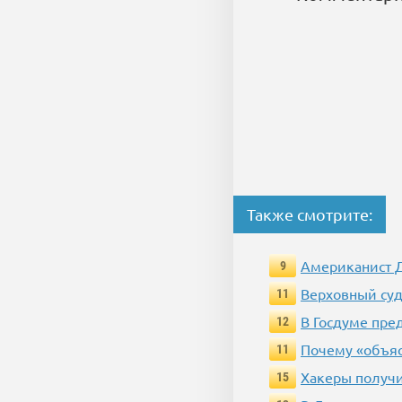
Также смотрите:
Американист Д
9
Верховный суд
11
В Госдуме пр
12
Почему «объяс
11
Хакеры получи
15