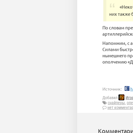
«Неко
них также 
По словам пре
артиллерийски
Напомним, с а
Силами быстро
нынешнего пра
ополчению «Д
Источник:
h
Добавил
Иго
снайперы
,
опе
нет коммента
Комментари