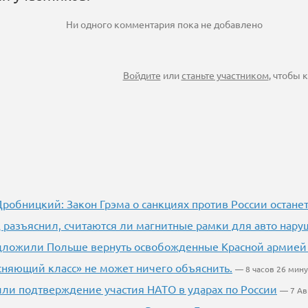
Ни одного комментария пока не добавлено
Войдите
или
станьте участником
, чтобы
робницкий: Закон Грэма о санкциях против России остан
 разъяснил, считаются ли магнитные рамки для авто нар
едложили Польше вернуть освобожденные Красной армией
няющий класс» не может ничего объяснить.
— 8 часов 26 мину
ли подтверждение участия НАТО в ударах по России
— 7 Ав