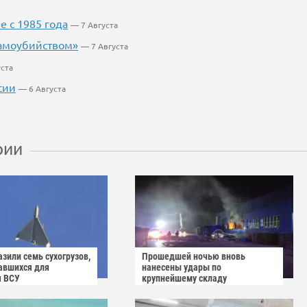
 с 1985 года
— 7 Августа
самоубийством»
— 7 Августа
уста
сии
— 6 Августа
рии
зили семь сухогрузов,
Прошедшей ночью вновь
авшихся для
нанесены удары по
я ВСУ
крупнейшему складу
украинского маркетплейса
Rozetka