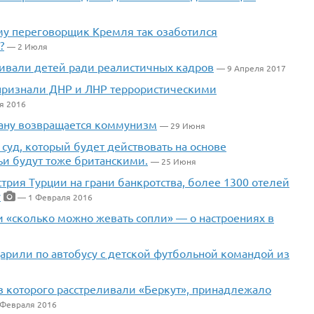
му переговорщик Кремля так озаботился
?
— 2 Июля
ивали детей ради реалистичных кадров
— 9 Апреля 2017
 признали ДНР и ЛНР террористическими
я 2016
трану возвращается коммунизм
— 29 Июня
 суд, который будет действовать на основе
ьи будут тоже британскими.
— 25 Июня
стрия Турции на грани банкротства, более 1300 отелей
у
— 1 Февраля 2016
и «сколько можно жевать сопли» — о настроениях в
арили по автобусу с детской футбольной командой из
из которого расстреливали «Беркут», принадлежало
 Февраля 2016