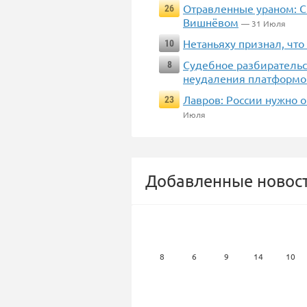
Отравленные ураном: С
26
Вишнёвом
— 31 Июля
Нетаньяху признал, чт
10
Судебное разбирательст
8
неудаления платформой
Лавров: России нужно 
23
Июля
Добавленные новост
8
6
9
14
10