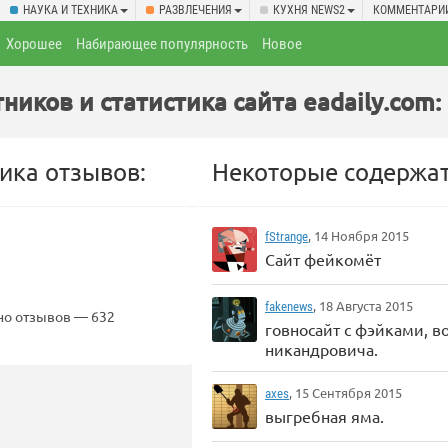
НАУКА И ТЕХНИКА
РАЗВЛЕЧЕНИЯ
КУХНЯ NEWS2
КОММЕНТАРИ
Хорошее
Набирающее популярность
Новое
ников и статистика сайта eadaily.com:
ика отзывов:
Некоторые содержат
, 14 Ноября 2015
fStrange
Сайт фейкомёт
, 18 Августа 2015
fakenews
но отзывов — 632
говносайт с фэйками, в
никандровича.
, 15 Сентября 2015
axes
выгребная яма.