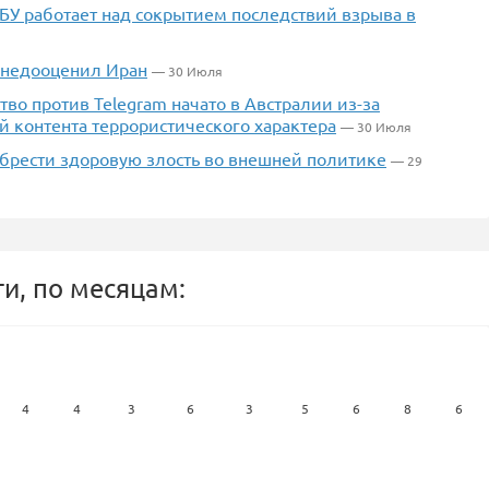
БУ работает над сокрытием последствий взрыва в
о недооценил Иран
— 30 Июля
во против Telegram начато в Австралии из-за
 контента террористического характера
— 30 Июля
обрести здоровую злость во внешней политике
— 29
и, по месяцам:
4
4
3
6
3
5
6
8
6