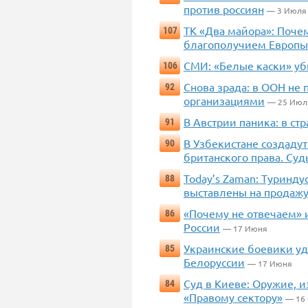
против россиян
— 3 Июля
ТК «Два майора»: Поче
107
благополучием Европы
СМИ: «Белые каски» уб
106
Снова зрада: в ООН не
92
организациями
— 25 Июл
В Австрии паника: в с
91
В Узбекистане создадут
90
британского права. Суд
Today’s Zaman: Туринду
88
выставлены на продаж
«Почему не отвечаем» 
86
России
— 17 Июня
Украинские боевики уд
85
Белоруссии
— 17 Июня
Суд в Киеве: Оружие, 
84
«Правому сектору»
— 16