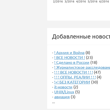
2/2016
3/2016
4/2016
5/2016
6/2016
Добавленные новост
-
! Армия и Война
(8)
-
! ВСЕ НОВОСТИ !
(23)
-
! Сделано в России
(18)
-
! Журналистское расследован
-
! ! ! ВСЕ НОВОСТИ ! ! !
(47)
-
! ! ! ОППЫ. РЕАЛИИ ! ! !
(4)
-
!+! БЕЗ КАТЕГОРИИ
(30)
-
it-новости
(2)
-
UNIX/Linux
(5)
-
авиация
(3)
...