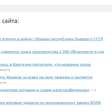
 сайта:
ят втянуть в войну с Ираном республики бывшего СССР
 сдвинули сроки производства 2 500 «Фламинго» в год
ись: в Киргизии посчитали, что название озера
Августа
ть Украине за атаки на свои танкеры и пытаются
уста
юджетная ситуация в стране катастрофическая»
— 3
ссия впервые ударила по американскому заводу БПЛА