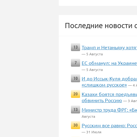
Последние новости с
Трамп и Нетаньяху хот
13
— 5 Августа
ЕС обманул: на Украине
7
— 5 Августа
И до Иссык-Куля добрал
10
«слишком русское»
— 4 
Казахи боятся предъяви
20
обвинить Россию
— 3 Авг
Министр труда ФРГ: «Б
13
Августа
Русским все равно: Ро
30
— 31 Июля