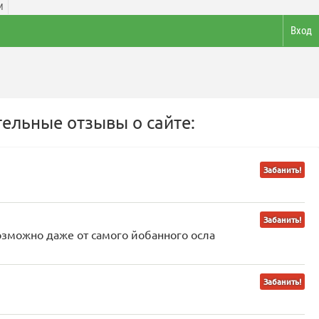
И
Вход
ельные отзывы о сайте:
Забанить!
Забанить!
озможно даже от самого йобанного осла
Забанить!