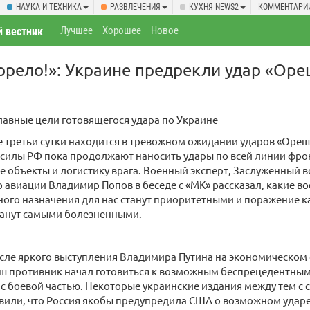
НАУКА И ТЕХНИКА
РАЗВЛЕЧЕНИЯ
КУХНЯ NEWS2
КОММЕНТАРИ
Лучшее
Хорошее
Новое
 вестник
орело!»: Украине предрекли удар «Ор
лавные цели готовящегося удара по Украине
 третьи сутки находится в тревожном ожидании ударов «Оре
силы РФ пока продолжают наносить удары по всей линии фро
е объекты и логистику врага. Военный эксперт, Заслуженный 
 авиации Владимир Попов в беседе с «МК» рассказал, какие в
ого назначения для нас станут приоритетными и поражение к
танут самыми болезненными.
ле яркого выступления Владимира Путина на экономическом 
ш противник начал готовиться к возможным беспрецедентным 
 боевой частью. Некоторые украинские издания между тем с 
явили, что Россия якобы предупредила США о возможном удар