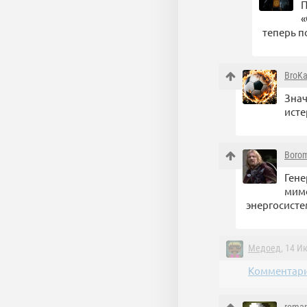
П
«
теперь п
BroKa
Знач
исте
Borom
Гене
мимо
энергосисте
Медоед
, 14 И
Комментари