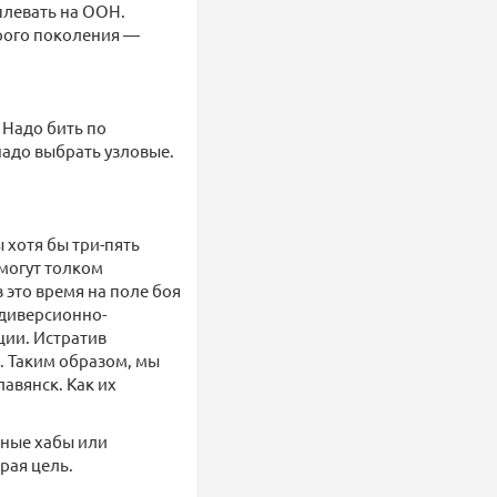
аплевать на ООН.
рого поколения —
 Надо бить по
надо выбрать узловые.
 хотя бы три-пять
смогут толком
 это время на поле боя
 диверсионно-
ции. Истратив
в. Таким образом, мы
авянск. Как их
чные хабы или
рая цель.