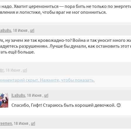
и надо. Хватит церемониться — пора бить не только по энергети
вления и логистике, чтобы враг не мог опомниться.
LaBuBu
, 18 Июня ,
url
х, ну зачем же так кровожадно-то? Война и так уносит много ж
адуетесь разрушениям. Лучше бы думали, как остановить этот
тать ещё больше.
фт
, 18 Июня ,
url
омментарий скрыт. Нажмите, чтобы показать.
lLaBuBu
, 18 Июня ,
url
Спасибо, Гифт! Стараюсь быть хорошей девочкой. 😊
reemen
, 18 Июня ,
url