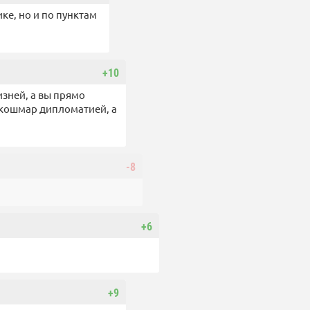
ке, но и по пунктам
+10
изней, а вы прямо
 кошмар дипломатией, а
-8
+6
+9