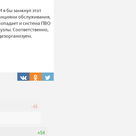
И я бы замкнул этот
анциями обслуживания,
попадает и система ПВО
 узлы. Соответственно,
дезорганизуем.
-45
+54