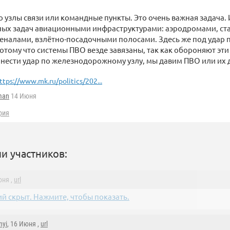
о узлы связи или командные пункты. Это очень важная задача. 
ных задач авиационными инфраструктурами: аэродромами, ст
еналами, взлётно-посадочными полосами. Здесь же под удар 
отому что системы ПВО везде завязаны, так как обороняют эти
нести удар по железнодорожному узлу, мы давим ПВО или их 
ttps://www.mk.ru/politics/202...
man
14 Июня
рия
и участников:
юня ,
url
й скрыт. Нажмите, чтобы показать.
nyi
, 16 Июня ,
url