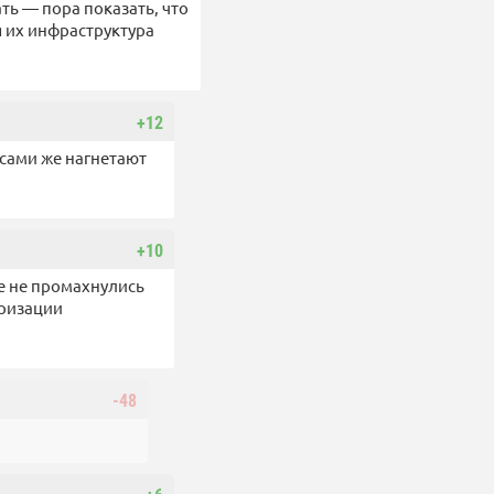
ть — пора показать, что
я их инфраструктура
+12
 сами же нагнетают
+10
ке не промахнулись
аризации
-48