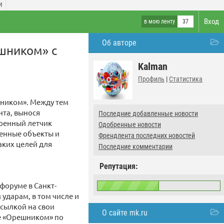
И
Вход
в мою ленту
37
Об авторе
ешником» с
Kalman
Профиль
|
Статистика
шником». Между тем
нта, вынося
Последние добавленные новости
военный летчик
Одобренные новости
оенные объекты и
Френдлента последних новостей
аких целей для
Последние комментарии
Репутация:
форуме в Санкт-
ударам, в том числе и
ссылкой на свои
О сайте mk.ru
е «Орешником» по