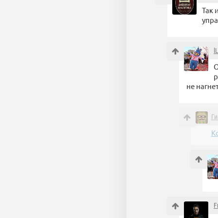
Так 
упра
l
О
р
не нагне
Ги
К
F