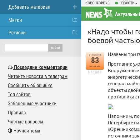
КОРОНАВИРУС
НОВОСТИ
Добавить материал
Актуальный
Метки
«Надо чтобы г
Регионы
боевой частью
Названы три г
отметили
83
Противник уже
Последние комментарии
человека
Вооруженные 
в архиве
Читайте новости в телеграм
энергетически
генерал-майор
Сообщить об ошибке
объекты двойн
Топ сайтов
противника с
Забаненные участники
Правила
Напомним, пос
Частые вопросы
Петербурге на
«Орешником» с
Ночная тема
источники за