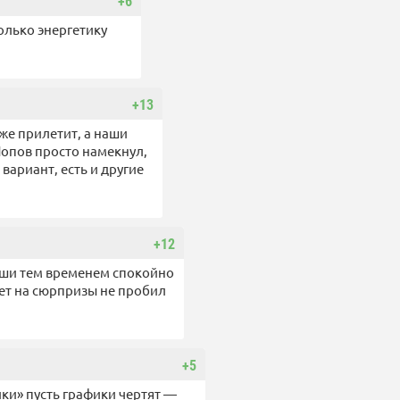
+6
олько энергетику
+13
 же прилетит, а наши
Попов просто намекнул,
вариант, есть и другие
+12
наши тем временем спокойно
ет на сюрпризы не пробил
+5
ики» пусть графики чертят —