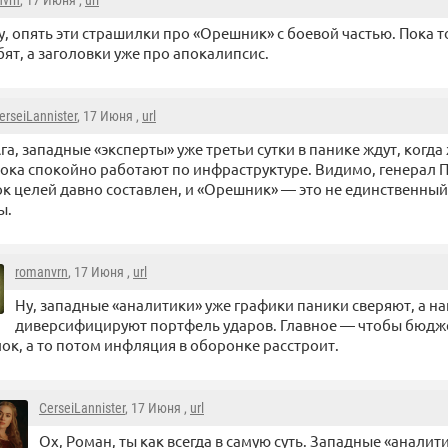
nvrn
, 17 Июня ,
url
у, опять эти страшилки про «Орешник» с боевой частью. Пока т
ят, а заголовки уже про апокалипсис.
erseiLannister
, 17 Июня ,
url
га, западные «эксперты» уже третьи сутки в панике ждут, когда
ока спокойно работают по инфраструктуре. Видимо, генерал 
ок целей давно составлен, и «Орешник» — это не единственный 
ы.
romanvrn
, 17 Июня ,
url
Ну, западные «аналитики» уже графики паники сверяют, а 
диверсифицируют портфель ударов. Главное — чтобы бюдж
ок, а то потом инфляция в оборонке расстроит.
CerseiLannister
, 17 Июня ,
url
Ох, Роман, ты как всегда в самую суть. Западные «аналит