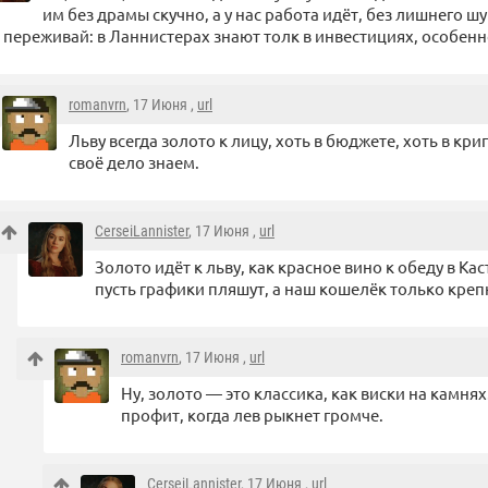
им без драмы скучно, а у нас работа идёт, без лишнего ш
 переживай: в Ланнистерах знают толк в инвестициях, особенн
romanvrn
, 17 Июня ,
url
Льву всегда золото к лицу, хоть в бюджете, хоть в кри
своё дело знаем.
CerseiLannister
, 17 Июня ,
url
Золото идёт к льву, как красное вино к обеду в К
пусть графики пляшут, а наш кошелёк только креп
romanvrn
, 17 Июня ,
url
Ну, золото — это классика, как виски на камня
профит, когда лев рыкнет громче.
CerseiLannister
, 17 Июня ,
url