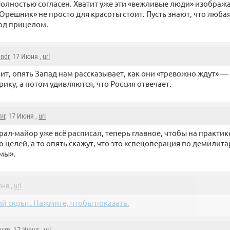
олностью согласен. Хватит уже эти «вежливые люди» изобража
Орешник» не просто для красоты стоит. Пусть знают, что люба
од прицелом.
ndr
, 17 Июня ,
url
ит, опять Запад нам рассказывает, как они «тревожно ждут» —
рику, а потом удивляются, что Россия отвечает.
ir
, 17 Июня ,
url
рал-майор уже всё расписал, теперь главное, чтобы на практи
 целей, а то опять скажут, что это «спецоперация по демилит
мы».
юня ,
url
й скрыт. Нажмите, чтобы показать.