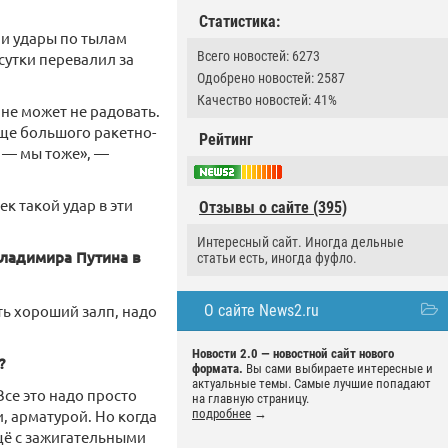
Статистика:
ли удары по тылам
Всего новостей: 6273
сутки перевалил за
Одобрено новостей: 2587
Качество новостей: 41%
 не может не радовать.
бще большого ракетно-
Рейтинг
 — мы тоже», —
к такой удар в эти
Отзывы о сайте (395)
Интересный сайт. Иногда дельные
ладимира Путина в
статьи есть, иногда фуфло.
ть хороший залп, надо
О сайте News2.ru
Новости 2.0 — новостной сайт нового
?
формата.
Вы сами выбираете интересные и
актуальные темы. Самые лучшие попадают
се это надо просто
на главную страницу.
и, арматурой. Но когда
подробнее
→
ещё с зажигательными