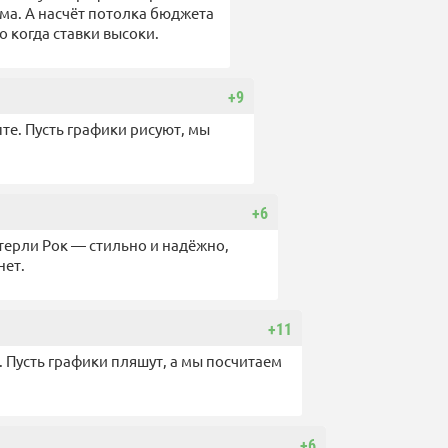
ума. А насчёт потолка бюджета
о когда ставки высоки.
+9
пте. Пусть графики рисуют, мы
+6
астерли Рок — стильно и надёжно,
нет.
+11
х. Пусть графики пляшут, а мы посчитаем
+6