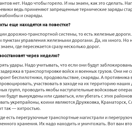
антов нет. Надо чтобы горело. И мы знаем, как это сделать. Н
оевики ведь применяют запрещенные термические заряды ста
иабомбы и снаряды.
кты еще находятся на повестке?
и дорожно-транспортной системы, то есть железные дороги.
 пунктам управления железными дорогами. Да, их много. Но 
 знаем, где пересекается сразу несколько дорог.
восстановят через неделю?
рять удары. Надо учитывать, что если они будут заблокированы
т задержка в транспортировке войск и военных грузов. Они не 
фронт беспилотники, продовольствие, снаряды. А противника в
провоцировать, участвовать в заходе на их территорию наших
ых групп, проводить якобы наступательные войсковые опера
ни будут вынуждены или сдаваться, или убегать с этих районо
вать укрепрайоны, коими являются Дружковка, Краматорск, Сл
от так — хитростью.
где есть перегрузочные транспортные магистрали и перегрузо
енного хранения. Их надо находить и уничтожать. Вот вам вто