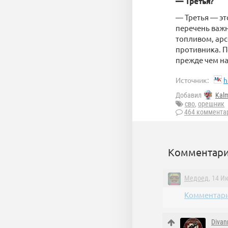
— Третья?
— Третья — эт
перечень важ
топливом, арс
противника. П
прежде чем на
Источник:
h
Добавил
Kal
сво
,
орешник
464 коммента
Комментари
Медоед
, 14 И
Комментари
Divan