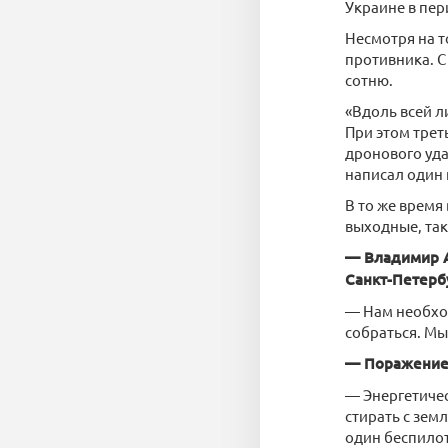
Украине в пери
Несмотря на т
противника. С
сотню.
«Вдоль всей л
При этом трет
дронового уд
написал один 
В то же время
выходные, так
— Владимир А
Санкт-Петерб
— Нам необход
собраться. Мы
— Поражение 
— Энергетичес
стирать с зем
один беспилот