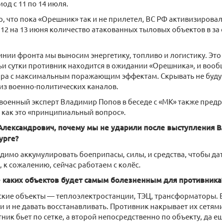
од с 11 по 14 июля.
о, что пока «Орешник» так и не прилетел, ВС РФ активизирова
 12 на 13 июня количество атакованных тыловых объектов в за 
инии фронта мы выносим энергетику, топливо и логистику. Это
ьи сутки противник находится в ожидании «Орешника», и воо
ара с максимальным поражающим эффектам. Скрывать не буду
из военно-политических каналов.
 военный эксперт Владимир Попов в беседе с «МК» также предре
 как это «принципиальный вопрос».
лександрович, почему мы не ударили после выступления В
урге?
имо аккумулировать боеприпасы, силы, и средства, чтобы да
, к сожалению, сейчас работаем с колёс.
каких объектов будет самым болезненным для противника
кие объекты — теплоэлектростанции, ТЭЦ, трансформаторы. В
ли и не давать восстанавливать. Противник накрывает их сетям
ник бьет по сетке, а второй непосредственно по объекту, да 