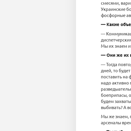
смесями, вари
Украинские б
фосфорные ав
— Какие объе
— Коммуникаци
диспетчерским
Мы их знаем и
— Они же их 
— Тогда повто
дней, то буде
поставить на 
надо активно 
разведыательн
боеприпасы, о
будем захваты
выбивать? А в
Мы же знаем, 
арсеналы врем