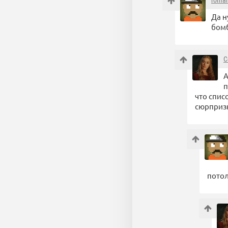
roma
Да н
бомб
C
А
п
что спис
сюрприз
потол