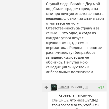
Слушай сюда, Baradur. Дед мой
под Сталинградом горел, а ты
мне про личную ответственность
вещаешь, словно я за штаны свои
отчитаться не могу.
Ответственность за страну и за
семью — это одно, а когда из
каждого утюга лезут с
«ценностями», где семья —
пережиток, а Родина — понятие
растяжимое, тут без разбора
западных кукловодов не
обойтись. Не путай мою
самодисциплину с твоим
либеральным пофигизмом.
Baradur
, 15 Июня ,
url
+17
Каратель, ты сам-то
слышишь, что несёшь? Дед
твой воевал за то, чтобы ты