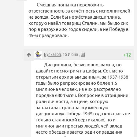
Смешная попытка переложить
ответственность за отчётность с исполнителей
на вождя. Если бы не жёсткая дисциплина,
которую навёл товарищ Сталин, мы бы до сих
пор в разрухе 20-х годов сидели, а не Победу в
45-м праздновали.
БупкаГоп
, 15 Июня ,
url
+12
Дисциплина, безусловно, важна, но
давайте посмотрим на цифры. Согласно
открытым архивным данным, за 1937-1938
годы было репрессировано более 1,5
миллиона человек, из них расстреляно
порядка 680 тысяч. Вопрос не в отрицании
роли личности, а в цене, которую
заплатила страна за эту «жёсткую
дисциплину».Победа 1945 года ковалась не
только сталинской вертикалью, но и
миллионами простых людей, чей вклад
часто обесценивается ради оправдания