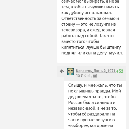
сейчас мог выбирать, а не за
тем, чтобы ты чужую память
как дубину использовал.
Ответственность за семью и
страну — это не лозунги из
телевизора, а ежедневная
работа над собой. Так что
вместо того чтобы
кипятиться, лучше бы штангу
поднял или сына делу научил.
Каратель_Лютый_1971
,
+52
15 Июня ,
url
Слышу, и мне жаль, что ты
не слышишь правды. Мой
дед воевал за то, чтобы
Россия была сильной и
независимой, а не за то,
чтобы её раздирали на
части пустые лозунги о
«выборе», которые на