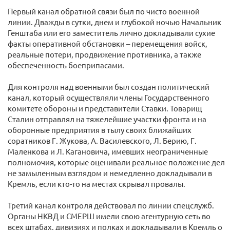
Первый канал обратной связи был по чисто военной
линии. Дважды в сутки, днем и глубокой ночью Начальник
Генштаба или его заместитель лично докладывали сухие
факты оперативной обстановки – перемещения войск,
реальные потери, продвижение противника, а также
обеспеченность боеприпасами.
Для контроля над военными был создан политический
канал, который осуществляли члены Государственного
комитете обороны и представители Ставки. Товарищ
Сталин отправлял на тяжелейшие участки фронта и на
оборонные предприятия в тылу своих ближайших
соратников Г. Жукова, А. Василевского, Л. Берию, Г.
Маленкова и Л. Кагановича, имевших неограниченные
полномочия, которые оценивали реальное положение дел
не замыленным взглядом и немедленно докладывали в
Кремль, если кто-то на местах скрывал провалы.
Третий канал контроля действовал по линии спецслужб.
Органы НКВД и СМЕРШ имели свою агентурную сеть во
всех штабах, дивизиях и полках и докладывали в Кремль о