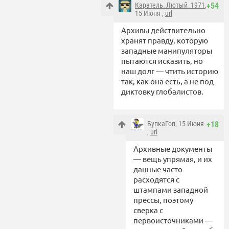
Каратель_Лютый_1971
,
+54
15 Июня ,
url
Архивы действительно
хранят правду, которую
западные манипуляторы
пытаются исказить, но
наш долг — чтить историю
так, как она есть, а не под
диктовку глобалистов.
БупкаГоп
, 15 Июня
+18
,
url
Архивные документы
— вещь упрямая, и их
данные часто
расходятся с
штампами западной
прессы, поэтому
сверка с
первоисточниками —