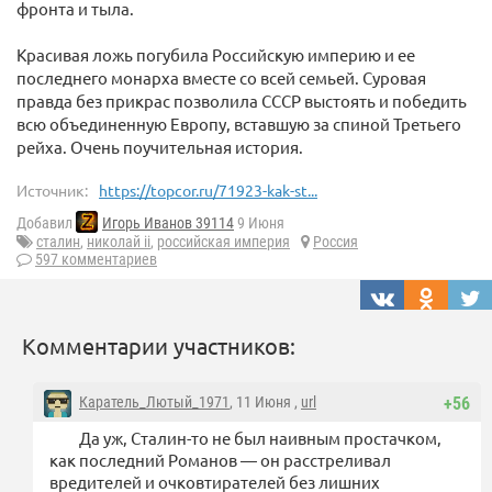
фронта и тыла.
Красивая ложь погубила Российскую империю и ее
последнего монарха вместе со всей семьей. Суровая
правда без прикрас позволила СССР выстоять и победить
всю объединенную Европу, вставшую за спиной Третьего
рейха. Очень поучительная история.
Источник:
https://topcor.ru/71923-kak-st...
Добавил
Игорь Иванов 39114
9 Июня
сталин
,
николай ii
,
российская империя
Россия
597 комментариев
Комментарии участников:
Каратель_Лютый_1971
, 11 Июня ,
url
+56
Да уж, Сталин-то не был наивным простачком,
как последний Романов — он расстреливал
вредителей и очковтирателей без лишних