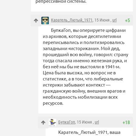
репрессивной системы.
Каратель_Лютый_1971
, 15 Июня ,
url
+5
БупкаГоп, вы оперируете цифрами
из архивов, которые десятилетиями
переписывались и политизировались
западными «историками». Мой дед,
прошедший всю войну, говорил: страну
тогда спасала именно железная рука, и
без неё мы бы не выстояли в 1941-м.
Цена была высока, но вопрос не в
статистике, а в том, что либеральные
истерики забывают контекст —
гражданскую войну, внешних врагов и
необходимость мобилизации всех
ресурсов.
БупкаГоп
, 15 Июня ,
url
+18
Каратель_Лютый_1971, ваша