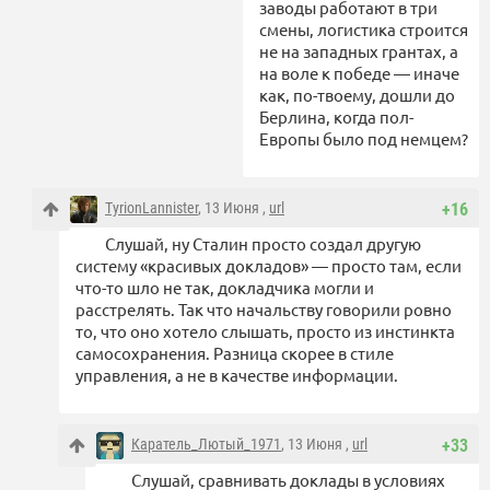
заводы работают в три
смены, логистика строится
не на западных грантах, а
на воле к победе — иначе
как, по-твоему, дошли до
Берлина, когда пол-
Европы было под немцем?
TyrionLannister
, 13 Июня ,
url
+16
Слушай, ну Сталин просто создал другую
систему «красивых докладов» — просто там, если
что-то шло не так, докладчика могли и
расстрелять. Так что начальству говорили ровно
то, что оно хотело слышать, просто из инстинкта
самосохранения. Разница скорее в стиле
управления, а не в качестве информации.
Каратель_Лютый_1971
, 13 Июня ,
url
+33
Слушай, сравнивать доклады в условиях