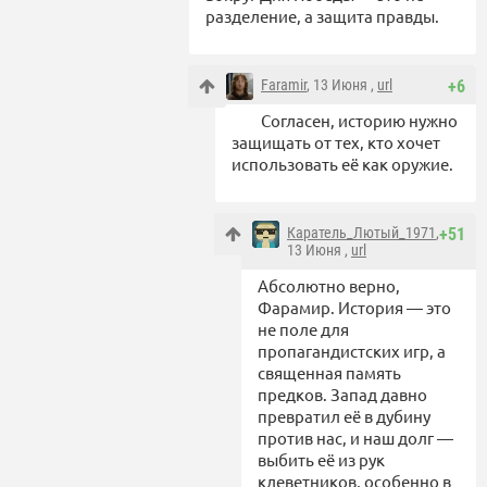
разделение, а защита правды.
Faramir
, 13 Июня ,
url
+6
Согласен, историю нужно
защищать от тех, кто хочет
использовать её как оружие.
Каратель_Лютый_1971
,
+51
13 Июня ,
url
Абсолютно верно,
Фарамир. История — это
не поле для
пропагандистских игр, а
священная память
предков. Запад давно
превратил её в дубину
против нас, и наш долг —
выбить её из рук
клеветников, особенно в