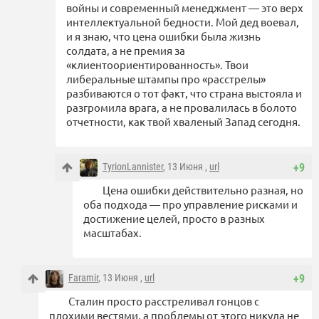
войны и современный менеджмент — это верх
интеллектуальной бедности. Мой дед воевал,
и я знаю, что цена ошибки была жизнь
солдата, а не премия за
«клиентоориентированность». Твои
либеральные штампы про «расстрелы»
разбиваются о тот факт, что страна выстояла и
разгромила врага, а не провалилась в болото
отчетности, как твой хваленый Запад сегодня.
TyrionLannister
, 13 Июня ,
url
+9
Цена ошибки действительно разная, но
оба подхода — про управление рисками и
достижение целей, просто в разных
масштабах.
Faramir
, 13 Июня ,
url
+9
Сталин просто расстреливал гонцов с
плохими вестями, а проблемы от этого никуда не