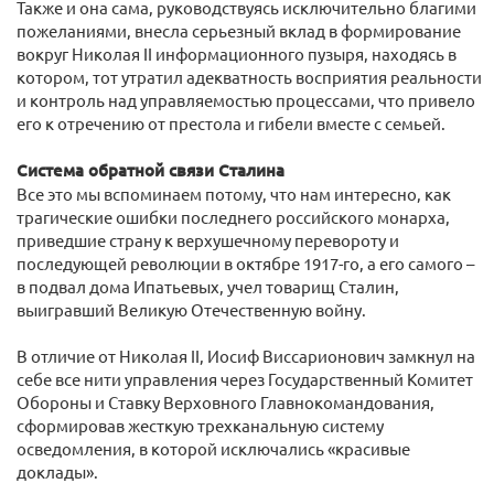
Также и она сама, руководствуясь исключительно благими
пожеланиями, внесла серьезный вклад в формирование
вокруг Николая II информационного пузыря, находясь в
котором, тот утратил адекватность восприятия реальности
и контроль над управляемостью процессами, что привело
его к отречению от престола и гибели вместе с семьей.
Система обратной связи Сталина
Все это мы вспоминаем потому, что нам интересно, как
трагические ошибки последнего российского монарха,
приведшие страну к верхушечному перевороту и
последующей революции в октябре 1917-го, а его самого –
в подвал дома Ипатьевых, учел товарищ Сталин,
выигравший Великую Отечественную войну.
В отличие от Николая II, Иосиф Виссарионович замкнул на
себе все нити управления через Государственный Комитет
Обороны и Ставку Верховного Главнокомандования,
сформировав жесткую трехканальную систему
осведомления, в которой исключались «красивые
доклады».