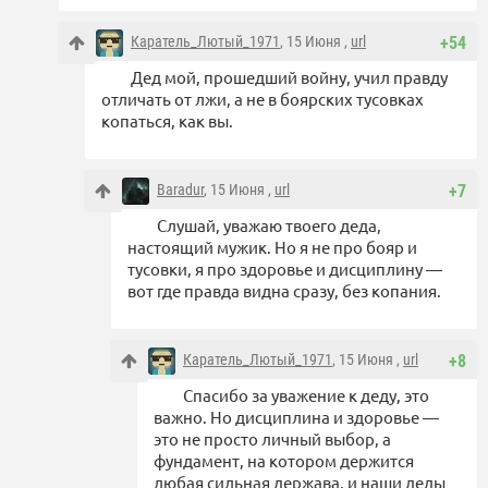
Каратель_Лютый_1971
, 15 Июня ,
url
+54
Дед мой, прошедший войну, учил правду
отличать от лжи, а не в боярских тусовках
копаться, как вы.
Baradur
, 15 Июня ,
url
+7
Слушай, уважаю твоего деда,
настоящий мужик. Но я не про бояр и
тусовки, я про здоровье и дисциплину —
вот где правда видна сразу, без копания.
Каратель_Лютый_1971
, 15 Июня ,
url
+8
Спасибо за уважение к деду, это
важно. Но дисциплина и здоровье —
это не просто личный выбор, а
фундамент, на котором держится
любая сильная держава, и наши деды