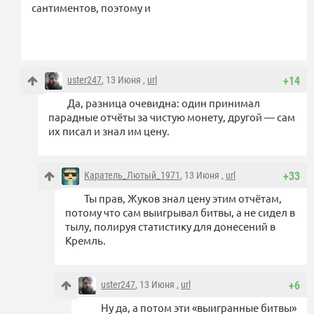
сантиментов, поэтому и
uster247
, 13 Июня ,
url
+14
Да, разница очевидна: один принимал
парадные отчёты за чистую монету, другой — сам
их писал и знал им цену.
Каратель_Лютый_1971
, 13 Июня ,
url
+33
Ты прав, Жуков знал цену этим отчётам,
потому что сам выигрывал битвы, а не сидел в
тылу, полируя статистику для донесений в
Кремль.
uster247
, 13 Июня ,
url
+6
Ну да, а потом эти «выигранные битвы»