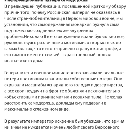
В предыдущей публикации, посвященной краткому обзору
причин того, почему Российская империя не оказалась в
числе стран-победительниц в Первом мировой войне, мы
установили, что самодержавная монархия рухнула сама
под тяжестью созданных ею же внутренних
проблем.Николаю II в его окружении врали буквально все,
руководствуясь различными мотивами, от корыстных до
самых благих, что в итоге привело страну к катастрофе, а
его самого вместе с семьей – в расстрельный подвал
ипатьевского дома.
Генералитет и военное министерство завышали реальные
потери противника и занижали собственные потери. Они
скрывали масштабы «снарядного голода» и дезертирства,
а все свои неудачи на фронте объясняли исключительно
«объективными причинами» или кознями тыла. Не желая
расстроить самодержца, доклады ему подавали в
максимально сглаженном виде.
В результате император искренне был убежден, что армия
ни в чем не нуждается и очень любит своего Верховного