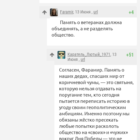
Faramir
, 13 Июня ,
url
+4
Память о ветеранах должна
объединять, а не разделять
общество.
Каратель_Лютый_1971
, 13
+51
Июня ,
url
Согласен, Фарамир. Память о
наших дедах, спасших мир от
коричневой чумы, — это святыня,
которую нельзя отдавать на
поругание тем, кто сегодня
пытается переписать историю в
угоду своим геополитическим
амбициям. Именно поэтому мы
обязаны жёстко пресекать
любые попытки расколоть
общество на «своих» и «чужих»
вокруг Дня Победы — это не