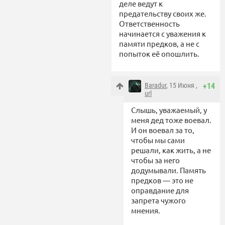
деле ведут к
предательству своих же.
Ответственность
начинается с уважения к
памяти предков, а не с
попыток её опошлить.
Baradur
, 15 Июня ,
+14
url
Слышь, уважаемый, у
меня дед тоже воевал.
И он воевал за то,
чтобы мы сами
решали, как жить, а не
чтобы за него
додумывали. Память
предков — это не
оправдание для
запрета чужого
мнения.