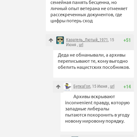
семейная память бесценна, но
личный опыт ветерана не отменяет
рассекреченных документов, где
цифры потерь сход
Каратель_Лютый_1971
, 15
+51
Июня ,
url
Деда не обманывали, а архивы
переписывают те, кому выгодно
обелить нацистских пособников.
БупкаГоп
, 15 Июня ,
url
+14
Архивы вскрывают
inconvenient правду, которую
западные либералы
пытаются похоронить в угоду
новому мировому порядку.