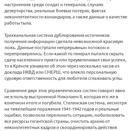
настроениях среди солдат и генералов, случаях
дезертирства, реальных боевых потерях, фактах
некомпетентности командиров, а также данные о качестве
работы тыла.
Трехканальная система дублирования источников
получения информации сделала невозможной красивую
ложь. Данные поступали непрерывным потоком и
перепроверялись. Если какой-то генерал пытался скрыть
сдачу населенного пункта или преувеличивал свои успехи,
то в Кремле узнавали об этом через несколько часов из
доклада НКВД или СМЕРШ, что влекло персональную
суровую ответственность для любителя сглаживать углы.
Сравнение двух этих управленческих систем говорит явно
не в пользу выстроенной Николаем II, которая его же в
конечном итоге и погубила. Сталинская система, несмотря
на тяжелейшие поражения 1941-1942 годов и реальные
ошибки, позволила переломить ситуацию, мобилизовать
все ресурсы гигантской страны, очистить армию от
некомпетентных кадров и скоординировать действия