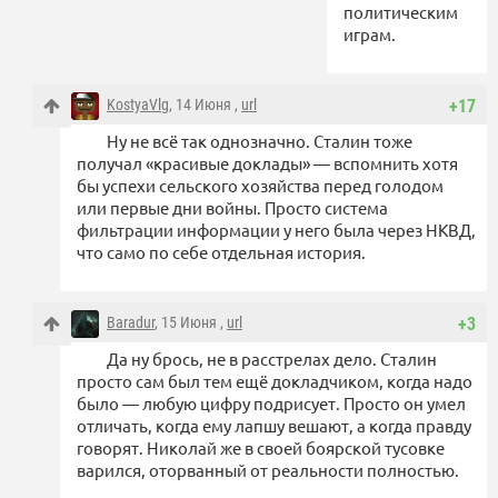
политическим
играм.
KostyaVlg
, 14 Июня ,
url
+17
Ну не всё так однозначно. Сталин тоже
получал «красивые доклады» — вспомнить хотя
бы успехи сельского хозяйства перед голодом
или первые дни войны. Просто система
фильтрации информации у него была через НКВД,
что само по себе отдельная история.
Baradur
, 15 Июня ,
url
+3
Да ну брось, не в расстрелах дело. Сталин
просто сам был тем ещё докладчиком, когда надо
было — любую цифру подрисует. Просто он умел
отличать, когда ему лапшу вешают, а когда правду
говорят. Николай же в своей боярской тусовке
варился, оторванный от реальности полностью.