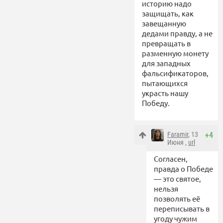
историю надо
защищать, как
завещанную
дедами правду, а не
превращать в
разменную монету
для западных
фальсификаторов,
пытающихся
украсть нашу
Победу.
Faramir
, 13
+4
Июня ,
url
Согласен,
правда о Победе
— это святое,
нельзя
позволять её
переписывать в
угоду чужим