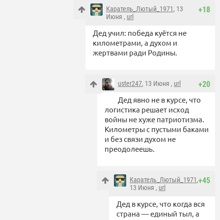
Каратель_Лютый_1971
, 13
+18
Июня ,
url
Дед учил: победа куётся не
километрами, а духом и
жертвами ради Родины.
uster247
, 13 Июня ,
url
+20
Дед явно не в курсе, что
логистика решает исход
войны не хуже патриотизма.
Километры с пустыми баками
и без связи духом не
преодолеешь.
Каратель_Лютый_1971
,
+45
13 Июня ,
url
Дед в курсе, что когда вся
страна — единый тыл, а