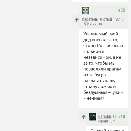
+52
Каратель_Лютый_1971
,
15 Июня ,
url
Уважаемый, мой
дед воевал за то,
чтобы Россия была
сильной и
независимой, а не
за то, чтобы мы
позволяли врагам
из-за бугра
разлагать нашу
страну ложью и
бездумным «чужим
мнением».
Baradur
, 15
+18
Июня ,
url
Слушай, уважаю