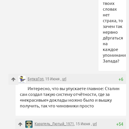
твоих
словах
нет
страха, то
зачем так
нервно
дёргаться
на
каждое
упоминание
Запада?
БупкаГоп
, 15 Июня ,
url
+6
Интересно, что вы упускаете главное: Сталин
сам создал такую систему отчётности, где за
«некрасивые» доклады можно было и вышку
получить, так что чиновники просто
Каратель_Лютый_1971
, 15 Июня ,
url
+54