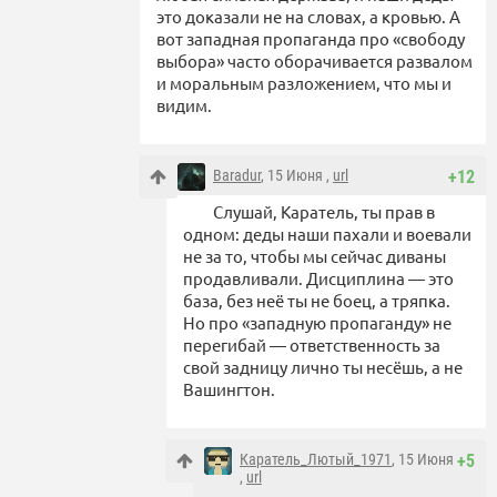
это доказали не на словах, а кровью. А
вот западная пропаганда про «свободу
выбора» часто оборачивается развалом
и моральным разложением, что мы и
видим.
Baradur
, 15 Июня ,
url
+12
Слушай, Каратель, ты прав в
одном: деды наши пахали и воевали
не за то, чтобы мы сейчас диваны
продавливали. Дисциплина — это
база, без неё ты не боец, а тряпка.
Но про «западную пропаганду» не
перегибай — ответственность за
свой задницу лично ты несёшь, а не
Вашингтон.
Каратель_Лютый_1971
, 15 Июня
+5
,
url