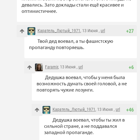
девались. Зато доклады стали ещё красивее и
оптимистичнее.
Каратель_Лютый_1971
, 13 Июня ,
url
+27
Твой дед воевал, а ты фашистскую
пропаганду повторяешь.
Faramir
, 13 Июня ,
url
+6
Дедушка воевал, чтобы у меня была
возможность думать своей головой, а не
повторять чужие лозунги.
Каратель_Лютый_1971
, 13 Июня ,
url
+46
Дедушка воевал, чтобы ты жил в
сильной стране, а не поддавался
западной пропаганде.