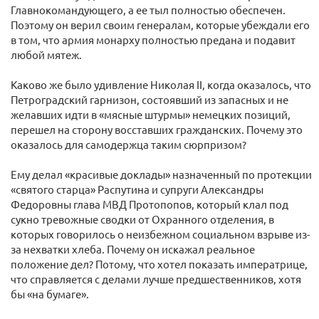
Главнокомандующего, а ее тыл полностью обеспечен.
Поэтому он верил своим генералам, которые убеждали его
в том, что армия монарху полностью предана и подавит
любой мятеж.
Каково же было удивление Николая II, когда оказалось, что
Петроградский гарнизон, состоявший из запасных и не
желавших идти в «мясные штурмы» немецких позиций,
перешел на сторону восставших гражданских. Почему это
оказалось для самодержца таким сюрпризом?
Ему делал «красивые доклады» назначенный по протекции
«святого старца» Распутина и супруги Александры
Федоровны глава МВД Протопопов, который клал под
сукно тревожные сводки от Охранного отделения, в
которых говорилось о неизбежном социальном взрыве из-
за нехватки хлеба. Почему он искажал реальное
положение дел? Потому, что хотел показать императрице,
что справляется с делами лучше предшественников, хотя
бы «на бумаге».