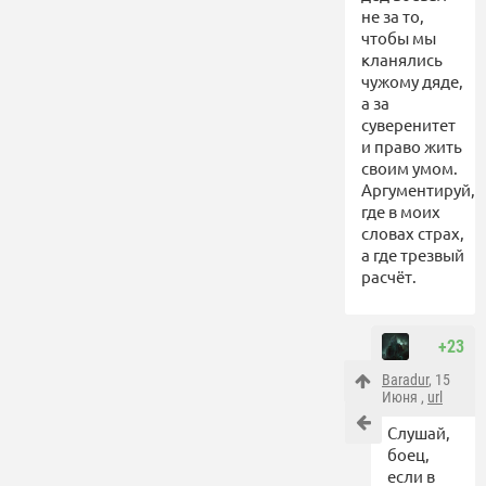
не за то,
чтобы мы
кланялись
чужому дяде,
а за
суверенитет
и право жить
своим умом.
Аргументируй,
где в моих
словах страх,
а где трезвый
расчёт.
+23
Baradur
, 15
Июня ,
url
Слушай,
боец,
если в