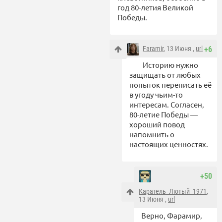
год 80-летия Великой
Победы.
Faramir
, 13 Июня ,
url
+6
Историю нужно
защищать от любых
попыток переписать её
в угоду чьим-то
интересам. Согласен,
80-летие Победы —
хороший повод
напомнить о
настоящих ценностях.
+50
Каратель_Лютый_1971
,
13 Июня ,
url
Верно, Фарамир,