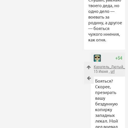
твоего деда, но
одно дело —
воевать за
родину, а другое
— бояться
чужого мнения,
как огня.
+54
Каратель_Лютый_1
15 Июня ,
url
Бояться?
Скорее,
презирать
вашу
бездумную
копирку
западных
лекал. Мой
дед воевал