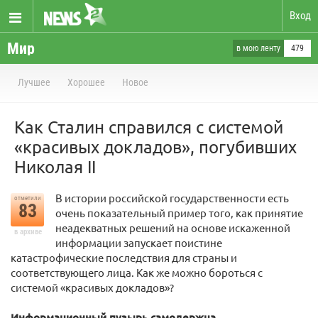
Вход
Мир
в мою ленту
479
Лучшее
Хорошее
Новое
Как Сталин справился с системой
«красивых докладов», погубивших
Николая II
В истории российской государственности есть
отметили
83
очень показательный пример того, как принятие
неадекватных решений на основе искаженной
в архиве
информации запускает поистине
катастрофические последствия для страны и
соответствующего лица. Как же можно бороться с
системой «красивых докладов»?
Информационный пузырь самодержца