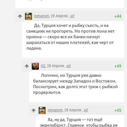
romanvrn
, 28 Апреля ,
url
+44
Да, Турция хочет и рыбку съесть, и на
санкциях не прогореть. Но против лома нет
приема — скоро все их банки начнут
шарахаться от наших платежей, как черт от
ладана.
Н2
, 28 Апреля ,
url
+49
Логично, но Турция уже давно
балансирует между Западом и Востоком.
Посмотрим, как долго этот трюк с рыбкой
продержится.
romanvrn
, 28 Апреля ,
url
+45
Ха, ну да, Турция — тот ещё
эквилибрист. Главное, чтобы рыбка не