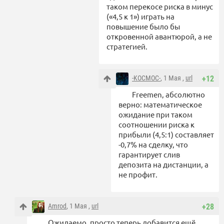
таком перекосе риска в минус
(«4,5 к 1») играть на
повышение было бы
откровенной авантюрой, а не
стратегией.
-KOCMOC-
, 1 Мая ,
url
+12
Freemen, абсолютно
верно: математическое
ожидание при таком
соотношении риска к
прибыли (4,5:1) составляет
-0,7% на сделку, что
гарантирует слив
депозита на дистанции, а
не профит.
Amrod
, 1 Мая ,
url
+28
Ожидаемо, просто теперь добавится ещё