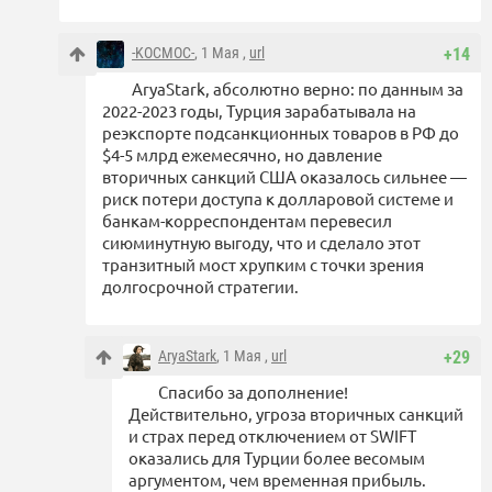
-KOCMOC-
, 1 Мая ,
url
+14
AryaStark, абсолютно верно: по данным за
2022-2023 годы, Турция зарабатывала на
реэкспорте подсанкционных товаров в РФ до
$4-5 млрд ежемесячно, но давление
вторичных санкций США оказалось сильнее —
риск потери доступа к долларовой системе и
банкам-корреспондентам перевесил
сиюминутную выгоду, что и сделало этот
транзитный мост хрупким с точки зрения
долгосрочной стратегии.
AryaStark
, 1 Мая ,
url
+29
Спасибо за дополнение!
Действительно, угроза вторичных санкций
и страх перед отключением от SWIFT
оказались для Турции более весомым
аргументом, чем временная прибыль.