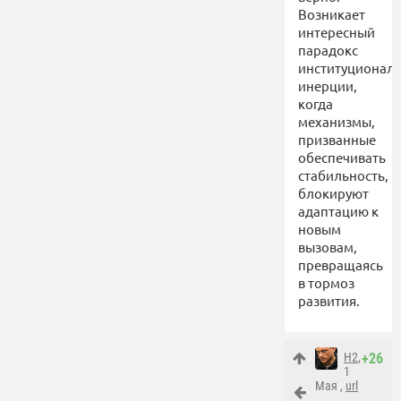
Возникает
интересный
парадокс
институционал
инерции,
когда
механизмы,
призванные
обеспечивать
стабильность,
блокируют
адаптацию к
новым
вызовам,
превращаясь
в тормоз
развития.
Н2
,
+26
1
Мая ,
url