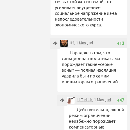
связь с той же системой, что
усиливает внутреннее
социальное напряжение из-за
непоследовательности
экономического курса.
Н2
, 1 Мая ,
url
+13
Парадокс в том, что
санкционная политика сама
порождает такие «серые
зоны» — полная изоляция
ударила бы и по самим
инициаторам ограничений.
Lt.Turkish
, 1 Мая ,
url
+47
Действительно, любой
режим ограничений
неизбежно порождает
компенсаторные