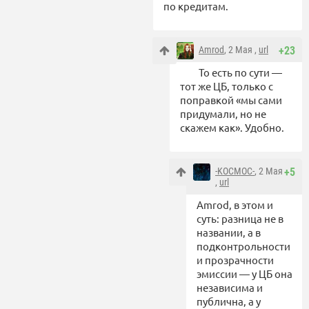
по кредитам.
Amrod
, 2 Мая ,
url
+23
То есть по сути —
тот же ЦБ, только с
поправкой «мы сами
придумали, но не
скажем как». Удобно.
-KOCMOC-
, 2 Мая
+5
,
url
Amrod, в этом и
суть: разница не в
названии, а в
подконтрольности
и прозрачности
эмиссии — у ЦБ она
независима и
публична, а у