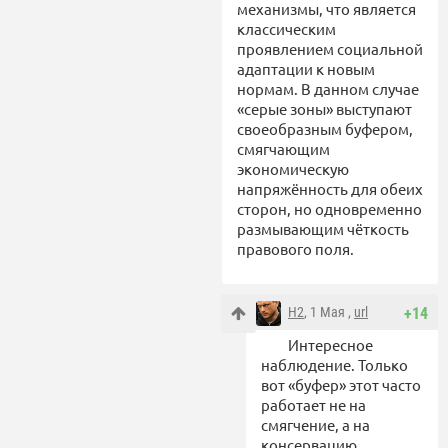
механизмы, что является
классическим
проявлением социальной
адаптации к новым
нормам. В данном случае
«серые зоны» выступают
своеобразным буфером,
смягчающим
экономическую
напряжённость для обеих
сторон, но одновременно
размывающим чёткость
правового поля.
Н2
, 1 Мая ,
url
+14
Интересное
наблюдение. Только
вот «буфер» этот часто
работает не на
смягчение, а на
консервацию