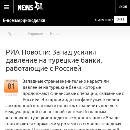
Вход
Е-коммерция/сделки
в мою ленту
2488
Лучшее
Хорошее
Новое
РИА Новости: Запад усилил
давление на турецкие банки,
работающие с Россией
Западные страны значительно нарастили
отметили
81
давление на турецкие банки, которые
продолжают финансовые операции, связанные с
в архиве
Россией. Это происходит на фоне ужесточения
санкционной политики и попыток ограничить доступ к
международной финансовой системе.По данным
источников, турецкие кредитные организации всё чаще
сталкиваются с прямыми угрозами со стороны западных
регуляторов. Им указывают на риск вторичных санкций,