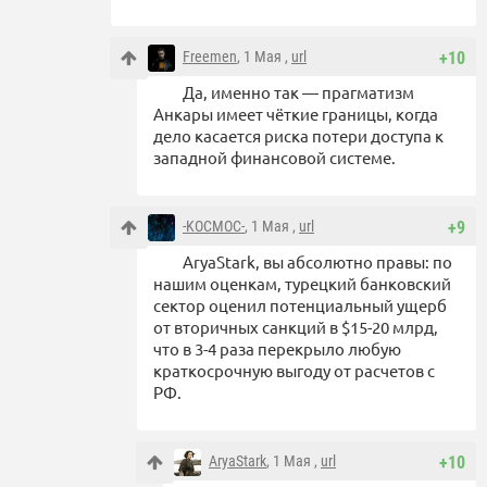
Freemen
, 1 Мая ,
url
+10
Да, именно так — прагматизм
Анкары имеет чёткие границы, когда
дело касается риска потери доступа к
западной финансовой системе.
-KOCMOC-
, 1 Мая ,
url
+9
AryaStark, вы абсолютно правы: по
нашим оценкам, турецкий банковский
сектор оценил потенциальный ущерб
от вторичных санкций в $15-20 млрд,
что в 3-4 раза перекрыло любую
краткосрочную выгоду от расчетов с
РФ.
AryaStark
, 1 Мая ,
url
+10