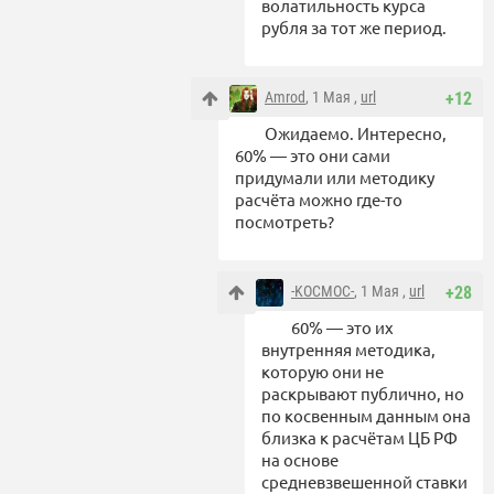
волатильность курса
рубля за тот же период.
Amrod
, 1 Мая ,
url
+12
Ожидаемо. Интересно,
60% — это они сами
придумали или методику
расчёта можно где-то
посмотреть?
-KOCMOC-
, 1 Мая ,
url
+28
60% — это их
внутренняя методика,
которую они не
раскрывают публично, но
по косвенным данным она
близка к расчётам ЦБ РФ
на основе
средневзвешенной ставки