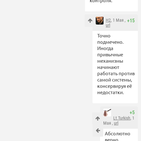
контроля.
Н2
, 1 Мая ,
+15
url
Точно
подмечено.
Иногда
привычные
механизмы
начинают
работать против
самой системы,
консервируя её
недостатки.
+5
Lt.Turkish
, 1
Мая ,
url
Абсолютно
верно.