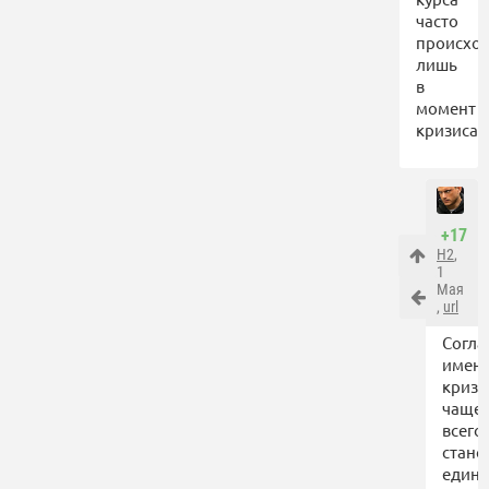
часто
происхо
лишь
в
момент
кризиса.
+17
Н2
,
1
Мая
,
url
Согла
имен
кризи
чаще
всего
стано
един