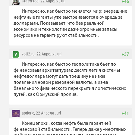
CrazyFrog
, 22 Апреля ,
url
+46
Интересно, как быстро меняется мир: вчерашние
нефтяные гиганты уже выстраиваются в очередь за
долларами. Показывает, что без реальной
экономики и технологий даже огромные запасы
ресурсов не гарантируют стабильности.
vott2.ru
, 22 Апреля ,
url
+37
Интересно, как быстро геополитика бьет по
финансовым архитектурам: десятилетия системы
нефтедоллара могут дать трещину не из-за
появления новой резервной валюты, а из-за
банального физического перекрытия логистических
путей, как Ормузский пролив.
aprioric
, 22 Апреля ,
url
+41
Конец эпохи, когда нефть была гарантией
финансовой стабильности. Теперь даже у «нефтяных
шейхов» возникает вопрос: а что, если доллары