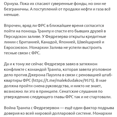
Ормуза. Пока их спасают суверенные фонды, но они не
безграничны. А поступлений от продажи нефти и газа всё
меньше.
Впрочем, вряд ли ФРС в ближайшее время согласится
пойти на помощь Трампу и спасти его бывших друзей в
Персидском заливе. У Федрезерва открыты кредитные
линии с Британией, Канадой, Японией, Швейцарией и
Евросоюзом. Монархии Залива не успели выстроить
тесные связи с ФРС.
Да и к тому же сейчас Федрезерв завяз в затяжном
конфликте с командой Трампа, которая завела уголовное
дело против Джерома Пауэлла в связи с реновацией штаб-
квартиры ФРС (https://t.me/malekdudakov/9575). В мае
должна пройти смена руководства, и никто не знает,
возможно ли это в принципе. Сенатские слушания по
утверждению следующего главы ФРС так и не стартовали.
Война Трампа с Федрезервом — ещё один фактор подрыва
доверия ко всей мировой долларовой системе. Монархии