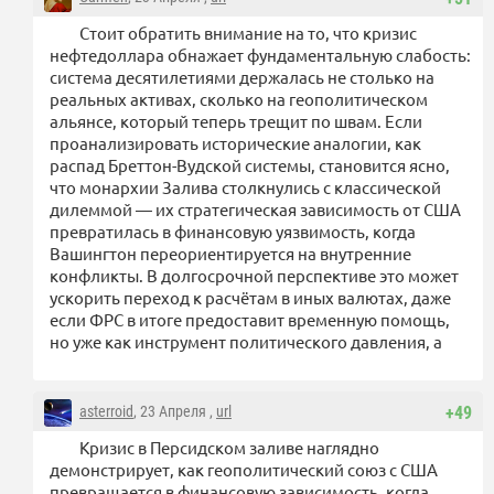
Стоит обратить внимание на то, что кризис
нефтедоллара обнажает фундаментальную слабость:
система десятилетиями держалась не столько на
реальных активах, сколько на геополитическом
альянсе, который теперь трещит по швам. Если
проанализировать исторические аналогии, как
распад Бреттон-Вудской системы, становится ясно,
что монархии Залива столкнулись с классической
дилеммой — их стратегическая зависимость от США
превратилась в финансовую уязвимость, когда
Вашингтон переориентируется на внутренние
конфликты. В долгосрочной перспективе это может
ускорить переход к расчётам в иных валютах, даже
если ФРС в итоге предоставит временную помощь,
но уже как инструмент политического давления, а
asterroid
, 23 Апреля ,
url
+49
Кризис в Персидском заливе наглядно
демонстрирует, как геополитический союз с США
превращается в финансовую зависимость, когда