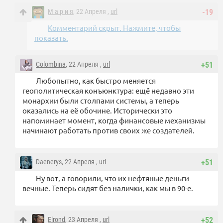
М а р и я
, 22 Апреля ,
url
-19
Комментарий скрыт. Нажмите, чтобы
показать.
Colombina
, 22 Апреля ,
url
+51
Любопытно, как быстро меняется
геополитическая конъюнктура: ещё недавно эти
монархии были столпами системы, а теперь
оказались на её обочине. Исторически это
напоминает момент, когда финансовые механизмы
начинают работать против своих же создателей.
Daenerys
, 22 Апреля ,
url
+51
Ну вот, а говорили, что их нефтяные деньги
вечные. Теперь сидят без налички, как мы в 90-е.
Elrond
, 23 Апреля ,
url
+52