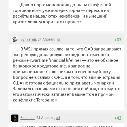
Давно пора: монополия доллара в нефтяной
торговле всем уже поперёк горла — переход на
расчёты в нацвалютах неизбежен, и нынешний
кризис лишь ускорит этот процесс.
БупкаГоп
, 24 Апреля ,
url
+37
В WSJ прямая ссылка на то, что ОАЭ запрашивают
экстренную долларовую ликвидность именно в
режиме «wartime financial lifeline» — это не обычное
банковское кредитование, а запрос на
приравнивание к союзникам по военному блоку.
Вопрос не в связях с ФРС, а в том, что администрация
США не готова официально признавать монархии
Залива «союзниками в состоянии войны», потому что
это автоматически втягивает Вашингтон в прямой
конфликт с Тегераном.
Freemen
, 24 Апреля ,
url
+42
Ну вот и наступил момент истины — оказалось,