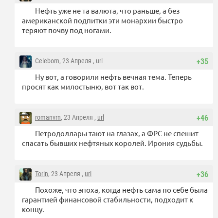
Нефть уже не та валюта, что раньше, а без
американской подпитки эти монархии быстро
теряют почву под ногами.
Celeborn
, 23 Апреля ,
url
+35
Ну вот, а говорили нефть вечная тема. Теперь
просят как милостыню, вот так вот.
romanvrn
, 23 Апреля ,
url
+46
Петродоллары тают на глазах, а ФРС не спешит
спасать бывших нефтяных королей. Ирония судьбы.
Torin
, 23 Апреля ,
url
+36
Похоже, что эпоха, когда нефть сама по себе была
гарантией финансовой стабильности, подходит к
концу.