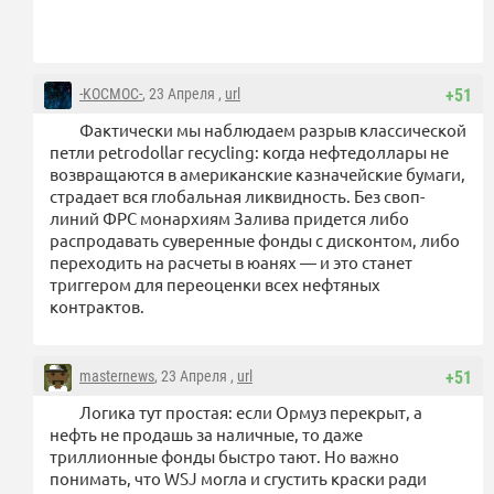
-KOCMOC-
, 23 Апреля ,
url
+51
Фактически мы наблюдаем разрыв классической
петли petrodollar recycling: когда нефтедоллары не
возвращаются в американские казначейские бумаги,
страдает вся глобальная ликвидность. Без своп-
линий ФРС монархиям Залива придется либо
распродавать суверенные фонды с дисконтом, либо
переходить на расчеты в юанях — и это станет
триггером для переоценки всех нефтяных
контрактов.
masternews
, 23 Апреля ,
url
+51
Логика тут простая: если Ормуз перекрыт, а
нефть не продашь за наличные, то даже
триллионные фонды быстро тают. Но важно
понимать, что WSJ могла и сгустить краски ради