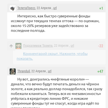
ТелегаПресс
, 22 Апреля ,
url
+1
Интересно, как быстро суверенные фонды
иссякнут при текущих темпах оттока — по оценкам,
около 15-20% резервов уже задействовано за
последние полгода.
Подхалимаж Трампа
, 22 Апреля ,
url
-22
Комментарий скрыт. Нажмите, чтобы
показать.
Thranduil
, 22 Апреля ,
url
+47
Ну вот, доигрались «нефтяные короли» —
думали, что вечно будут печатать деньги на чёрном
золоте, а как реально доллар понадобился, так сразу
побежали кланяться. Теперь вся их «независимость»
упёрлась в кредитную линию ФРС, и никакие
суверенные фонды тут не спасут, когда игра идёт по
чужим правилам.