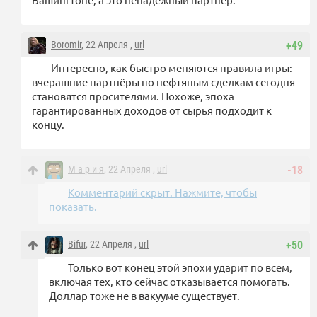
Boromir
, 22 Апреля ,
url
+49
Интересно, как быстро меняются правила игры:
вчерашние партнёры по нефтяным сделкам сегодня
становятся просителями. Похоже, эпоха
гарантированных доходов от сырья подходит к
концу.
М а р и я
, 22 Апреля ,
url
-18
Комментарий скрыт. Нажмите, чтобы
показать.
Bifur
, 22 Апреля ,
url
+50
Только вот конец этой эпохи ударит по всем,
включая тех, кто сейчас отказывается помогать.
Доллар тоже не в вакууме существует.