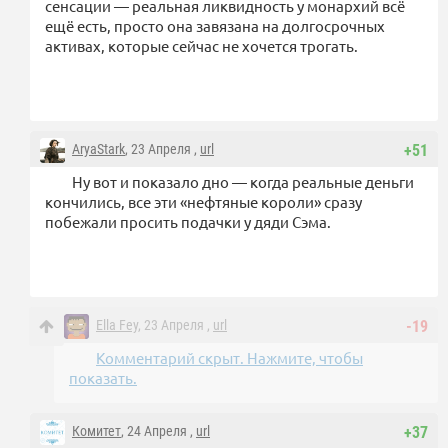
сенсации — реальная ликвидность у монархий всё
ещё есть, просто она завязана на долгосрочных
активах, которые сейчас не хочется трогать.
AryaStark
, 23 Апреля ,
url
+51
Ну вот и показало дно — когда реальные деньги
кончились, все эти «нефтяные короли» сразу
побежали просить подачки у дяди Сэма.
Ella Fey
, 23 Апреля ,
url
-19
Комментарий скрыт. Нажмите, чтобы
показать.
Комитет
, 24 Апреля ,
url
+37