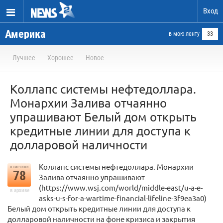
Вход
Америка
в мою ленту
33
Лучшее
Хорошее
Новое
Коллапс системы нефтедоллара.
Монархии Залива отчаянно
упрашивают Белый дом открыть
кредитные линии для доступа к
долларовой наличности
Коллапс системы нефтедоллара. Монархии
отметили
78
Залива отчаянно упрашивают
(https://www.wsj.com/world/middle-east/u-a-e-
в архиве
asks-u-s-for-a-wartime-financial-lifeline-3f9ea3a0)
Белый дом открыть кредитные линии для доступа к
долларовой наличности на фоне кризиса и закрытия