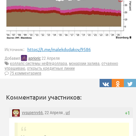
Источник:
https://t.me/malekdudakov/9586
Добавил
aprioric
22 Апреля
коллапс системы нефтедоллара
,
монархии залива
,
отчаянно
упрашиваю
,
открыть кредитные линии
75 комментариев
Комментарии участников:
vvsupervv66
, 22 Апреля ,
url
+1