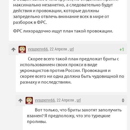
максимально незаметно, а следовательно будут
действия и провокации, которые должны
запредельно отвлечь внимание всех в мире от
разборок в ФРС.
ФРС лихорадочно ищут план такой провокации.
vvsupervv66
, 22 Апреля ,
url
+1
Скорее всего такой план предложат бриты с
использованием своих прокси в виде
укронацистов против России. Провокация и
скорее всего ни одна должна быть чудовищной по
размаху и последствиям.
vvsupervv66
, 22 Апреля ,
url
0
Вот только, что бриты захотят заполучить
взамен? Я предположу, что это турецкие
проливы.