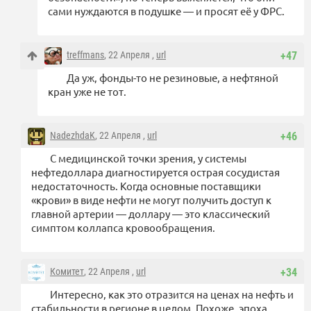
сами нуждаются в подушке — и просят её у ФРС.
treffmans
, 22 Апреля ,
url
+47
Да уж, фонды-то не резиновые, а нефтяной
кран уже не тот.
NadezhdaK
, 22 Апреля ,
url
+46
С медицинской точки зрения, у системы
нефтедоллара диагностируется острая сосудистая
недостаточность. Когда основные поставщики
«крови» в виде нефти не могут получить доступ к
главной артерии — доллару — это классический
симптом коллапса кровообращения.
Комитет
, 22 Апреля ,
url
+34
Интересно, как это отразится на ценах на нефть и
стабильности в регионе в целом. Похоже, эпоха,