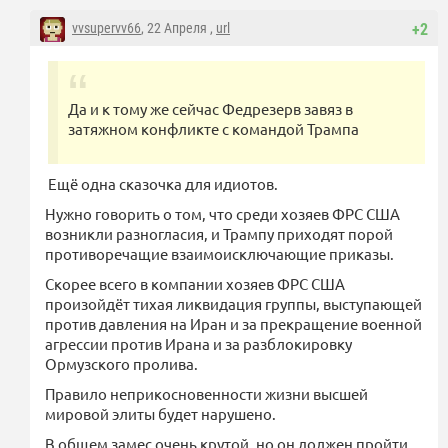
vvsupervv66
, 22 Апреля ,
url
+2
Да и к тому же сейчас Федрезерв завяз в
затяжном конфликте с командой Трампа
Ещё одна сказочка для идиотов.
Нужно говорить о том, что среди хозяев ФРС США
возникли разногласия, и Трампу приходят порой
противоречащие взаимоисключающие приказы.
Скорее всего в компании хозяев ФРС США
произойдёт тихая ликвидация группы, выступающей
против давления на Иран и за прекращение военной
агрессии против Ирана и за разблокировку
Ормузского пролива.
Правило неприкосновенности жизни высшей
мировой элиты будет нарушено.
В общем замес очень крутой, но он должен пройти