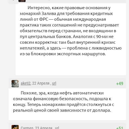
Интересно, какие правовые основания у
монархий Залива для требования кредитных
линий от ФРС — обычная международная
практика таких соглашений не предусматривает
обязательств перед странами, не входящими в
пул центральных банков. Аналогия с 90-ми не
совсем корректна: там был внутренний кризис
неплатежей, а здесь — проблема с ликвидностью
из-за блокировки экспортных маршрутов.
aketi2
, 22 Апреля ,
url
+49
Похоже, эра, когда нефть автоматически
означала финансовую безопасность, подошла к
концу. Теперь монархиям придётся столкнуться с
реальной ценой своей зависимости от доллара.
Carmen
, 23 Апреля ,
url
+51