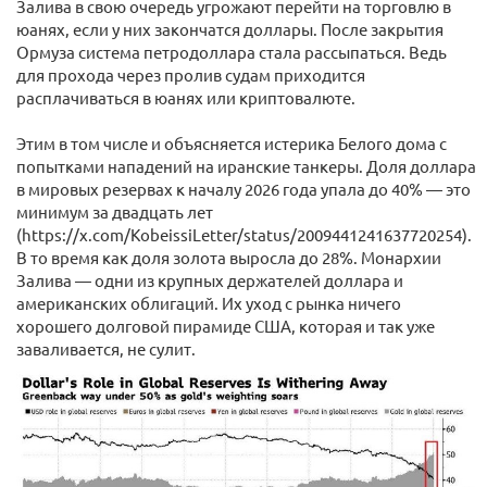
Залива в свою очередь угрожают перейти на торговлю в
юанях, если у них закончатся доллары. После закрытия
Ормуза система петродоллара стала рассыпаться. Ведь
для прохода через пролив судам приходится
расплачиваться в юанях или криптовалюте.
Этим в том числе и объясняется истерика Белого дома с
попытками нападений на иранские танкеры. Доля доллара
в мировых резервах к началу 2026 года упала до 40% — это
минимум за двадцать лет
(https://x.com/KobeissiLetter/status/2009441241637720254).
В то время как доля золота выросла до 28%. Монархии
Залива — одни из крупных держателей доллара и
американских облигаций. Их уход с рынка ничего
хорошего долговой пирамиде США, которая и так уже
заваливается, не сулит.