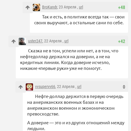
BroKandr
, 23 Апреля ,
url
+48
Так и есть, в политике всегда так — свои
своих выручают, а остальные сами по себе.
uster247
, 22 Апреля ,
url
+42
Сказка не в том, успели или нет, а в том, что
нефтедоллар держался на доверии, а не на
кредитных линиях. Когда доверие исчезло,
никакие «первые руки» уже не помогут.
vvsupervv66
, 22 Апреля ,
url
0
Нефте-доллар держится в первую очередь
на американских военных базах и на
американском военном и экономическом
превосходстве.
А доверие — это и из других отношений между
людьми.