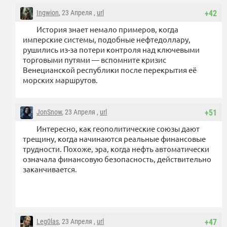
Ingwion
, 23 Апреля ,
url
+42
История знает немало примеров, когда
имперские системы, подобные нефтедоллару,
рушились из-за потери контроля над ключевыми
торговыми путями — вспомните кризис
Венецианской республики после перекрытия её
морских маршрутов.
JonSnow
, 23 Апреля ,
url
+51
Интересно, как геополитические союзы дают
трещину, когда начинаются реальные финансовые
трудности. Похоже, эра, когда нефть автоматически
означала финансовую безопасность, действительно
заканчивается.
Leg0las
, 23 Апреля ,
url
+47