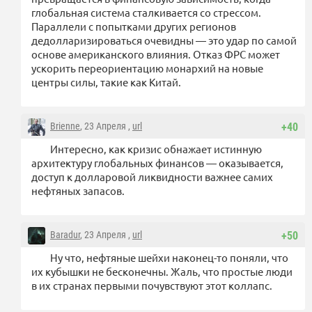
глобальная система сталкивается со стрессом.
Параллели с попытками других регионов
дедолларизироваться очевидны — это удар по самой
основе американского влияния. Отказ ФРС может
ускорить переориентацию монархий на новые
центры силы, такие как Китай.
Brienne
, 23 Апреля ,
url
+40
Интересно, как кризис обнажает истинную
архитектуру глобальных финансов — оказывается,
доступ к долларовой ликвидности важнее самих
нефтяных запасов.
Baradur
, 23 Апреля ,
url
+50
Ну что, нефтяные шейхи наконец-то поняли, что
их кубышки не бесконечны. Жаль, что простые люди
в их странах первыми почувствуют этот коллапс.