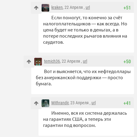
kraken
, 22 Апреля ,
url
+51
Если помогут, то конечно за счёт
налогоплательщиков — как всегда. Но
цена будет не только в деньгах, а в
потере последних рычагов влияния на
саудитов.
temich36
, 22 Апреля ,
url
+50
Вот и выясняется, что их нефтедоллары
без американской поддержки — просто
бумага.
Mithrandir
, 23 Апреля ,
url
+41
Именно, вся их система держалась
на гарантиях США, а теперь эти
гарантии под вопросом.