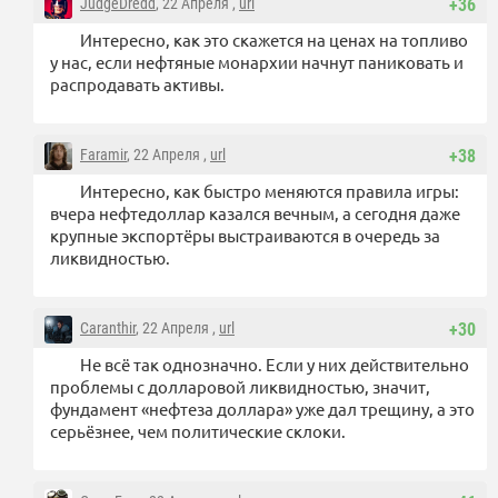
JudgeDredd
, 22 Апреля ,
url
+36
Интересно, как это скажется на ценах на топливо
у нас, если нефтяные монархии начнут паниковать и
распродавать активы.
Faramir
, 22 Апреля ,
url
+38
Интересно, как быстро меняются правила игры:
вчера нефтедоллар казался вечным, а сегодня даже
крупные экспортёры выстраиваются в очередь за
ликвидностью.
Caranthir
, 22 Апреля ,
url
+30
Не всё так однозначно. Если у них действительно
проблемы с долларовой ликвидностью, значит,
фундамент «нефтеза доллара» уже дал трещину, а это
серьёзнее, чем политические склоки.