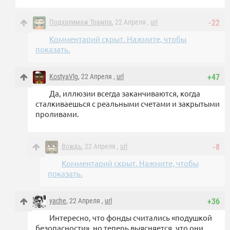
Подхалимаж Трампа
, 22 Апреля ,
url
-22
Комментарий скрыт. Нажмите, чтобы
показать.
KostyaVlg
, 22 Апреля ,
url
+47
Да, иллюзии всегда заканчиваются, когда
сталкиваешься с реальными счетами и закрытыми
проливами.
Вождь
, 22 Апреля ,
url
-8
Комментарий скрыт. Нажмите, чтобы
показать.
yache
, 22 Апреля ,
url
+36
Интересно, что фонды считались «подушкой
безопасности», но теперь выясняется, что они