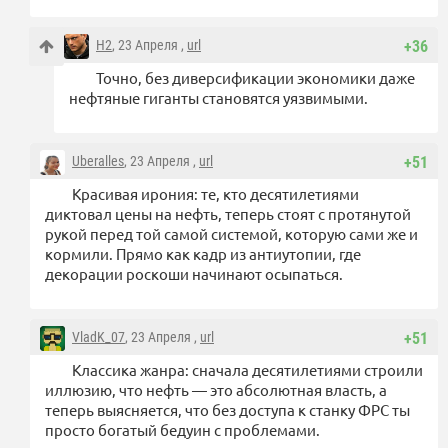
Н2
, 23 Апреля ,
url
+36
Точно, без диверсификации экономики даже
нефтяные гиганты становятся уязвимыми.
Uberalles
, 23 Апреля ,
url
+51
Красивая ирония: те, кто десятилетиями
диктовал цены на нефть, теперь стоят с протянутой
рукой перед той самой системой, которую сами же и
кормили. Прямо как кадр из антиутопии, где
декорации роскоши начинают осыпаться.
VladK_07
, 23 Апреля ,
url
+51
Классика жанра: сначала десятилетиями строили
иллюзию, что нефть — это абсолютная власть, а
теперь выясняется, что без доступа к станку ФРС ты
просто богатый бедуин с проблемами.