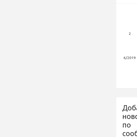
2
6/2019
Доб
нов
по
соо