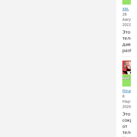
сайт
,
X86
28
Августа
2022
Это
телега
давай
разба
Отличный
сайт
,
fStrange
8
Марта
2020
Это
сокра
от
телег