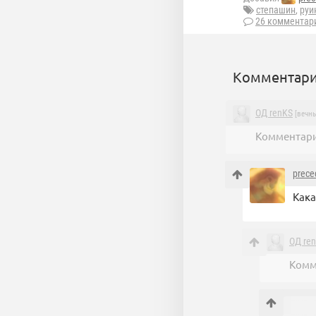
степашин
,
руи
26 комментар
Комментари
ОД renKS
[вечны
Комментари
prece
Кака
ОД re
Комм