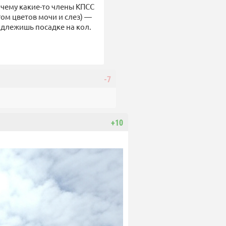
очему какие-то члены КПСС
гом цветов мочи и слез) —
длежишь посадке на кол.
-7
+10