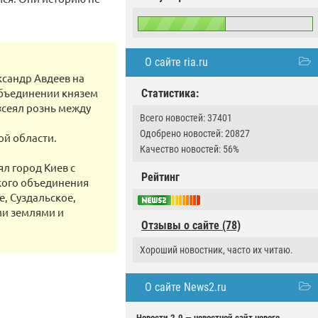
О сайте ria.ru
сандр Авдеев на
бъединении князем
Статистика:
 «сеял рознь между
Всего новостей: 37401
Одобрено новостей: 20827
ой области.
Качество новостей: 56%
л город Киев с
Рейтинг
акого объединения
, Суздальское,
ими землями и
Отзывы о сайте (78)
Хороший новостник, часто их читаю.
О сайте News2.ru
Новости 2.0 — новостной сайт нового