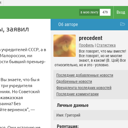
И
Вход
в мою ленту
479
Об авторе
ы, заявил
precedent
Профиль
|
Статистика
 учредителей СССР, а в
Все говорят, что мы вместе!
 Малороссии, ни
Все говорят, но не многие
знают, в каком! (В. Цой) Все
вости бывший премьер-
относительно, но и это - условно.
Последние добавленные новости
 Вы знаете, что бы я
Одобренные новости
 три учредителя
Френдлента последних новостей
ниях. Но Советский
Последние комментарии
акавказская
раина? Без
Личные данные
айте вернемся", —
Имя: Григорий
Репутация:
ся. Они историю не