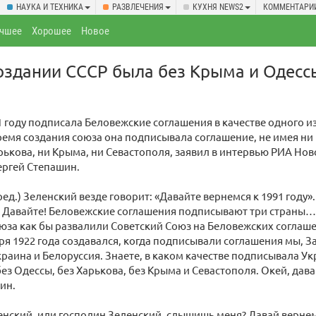
НАУКА И ТЕХНИКА
РАЗВЛЕЧЕНИЯ
КУХНЯ NEWS2
КОММЕНТАРИ
чшее
Хорошее
Новое
оздании СССР была без Крыма и Одесс
1 году подписала Беловежские соглашения в качестве одного из
время создания союза она подписывала соглашение, не имея ни
рькова, ни Крыма, ни Севастополя, заявил в интервью РИА Но
ергей Степашин.
ед.) Зеленский везде говорит: «Давайте вернемся к 1991 году».
? Давайте! Беловежские соглашения подписывают три страны…
юза как бы развалили Советский Союз на Беловежских соглаше
ря 1922 года создавался, когда подписывали соглашения мы, З
раина и Белоруссия. Знаете, в каком качестве подписывала Ук
ез Одессы, без Харькова, без Крыма и Севастополя. Окей, дав
ин.
нский, или господин Зеленский, слышишь меня? Давай вернем