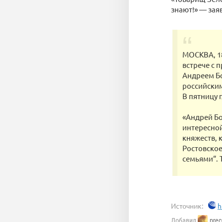
знают!» — зая
МОСКВА, 18
встрече с
Андреем Бо
российским
В пятницу 
«Андрей Бо
интересной
княжеств, 
Ростовское 
семьями“. 
Источник:
h
Добавил
prec