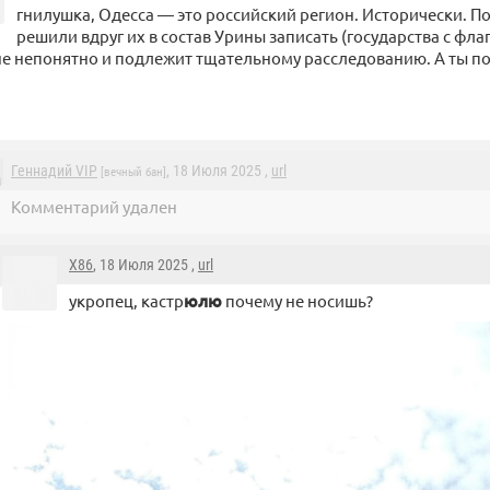
гнилушка, Одесса — это российский регион. Исторически. П
решили вдруг их в состав Урины записать (государства с фла
е непонятно и подлежит тщательному расследованию. А ты по
Геннадий VIP
, 18 Июля 2025 ,
url
[вечный бан]
Комментарий удален
X86
, 18 Июля 2025 ,
url
укропец, кастр
юлю
почему не носишь?