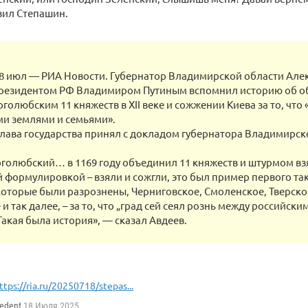
вил Степашин.
 июл — РИА Новости. Губернатор Владимирской области Алек
 президентом РФ Владимиром Путиным вспомнил историю об о
голюбским 11 княжеств в XII веке и сожжении Киева за то, что
и землями и семьями».
глава государства принял с докладом губернатора Владимирск
голюбский… в 1169 году объединил 11 княжеств и штурмом взя
 формулировкой – взяли и сожгли, это был пример первого т
которые были разрознены, Черниговское, Смоленское, Тверское
и так далее, – за то, что „град сей сеял рознь между российск
Такая была история», — сказал Авдеев.
ttps://ria.ru/20250718/stepas...
edent
18 Июля 2025