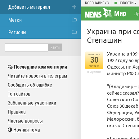
КОРОНАВИРУС
НОВОСТИ
Добавить материал
Мир
Лу
Метки
Украина при с
Регионы
Степашин
Украина в 199
отметили
30
1922 году во 
Одессы, ни Ха
Последние комментарии
человек
в архиве
министр РФ С
Читайте новости в телеграм
Сообщить об ошибке
"(Владимир – р
сейчас сказал
Топ сайтов
Советского Со
Забаненные участники
Союз 30 декаб
Правила
Федерация, Ук
Малороссии, б
Частые вопросы
сказал Степаш
Ночная тема
«Товарищ Зеле