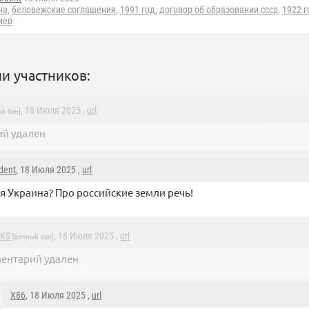
на
,
беловежские соглашения
,
1991 год
,
договор об образовании ссср
,
1922 г
иев
и участников:
, 18 Июля 2025 ,
url
й бан]
й удален
dent
, 18 Июля 2025 ,
url
я Украина? Про российские земли речь!
nKS
, 18 Июля 2025 ,
url
[вечный бан]
ентарий удален
X86
, 18 Июля 2025 ,
url