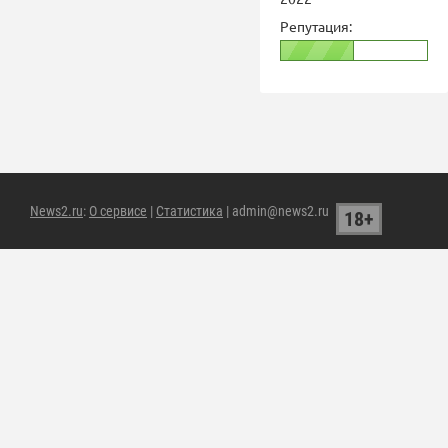
Репутация:
News2.ru
:
О сервисе
|
Статистика
| admin@news2.ru
18+