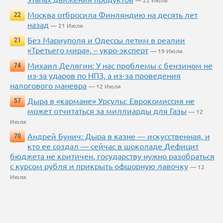
— 22 Июля
Москва отбросила Финляндию на десять лет
22
назад
— 21 Июля
Без Мариуполя и Одессы летим в реалии
21
«Третьего мира», – укро-эксперт
— 19 Июля
Михаил Делягин: У нас проблемы с бензином не
74
из-за ударов по НПЗ, а из-за проведения
налогового маневра
— 12 Июля
Дыра в «кармане» Урсулы: Еврокомиссия не
57
может отчитаться за миллиарды для Газы
— 12
Июля
Андрей Бунич: Дыра в казне — искусственная, и
70
кто ее создал — сейчас в шоколаде Дефицит
бюджета не критичен, государству нужно разобраться
с курсом рубля и прикрыть офшорную лавочку
— 12
Июля