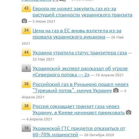
Европа не может закупить газ из-за
43
растущей стоимости украинского транзита
— 5 Июня 2021
Цена на газ в ЕС вновь взлетела из-за
34
провала украинского аукциона
— 26 Мая
2021
Украина утратила статус транзитера газа
44
—
22 Мая 2021
Украинский эксперт рассказал об угрозе
5
«Северного потока — 2»
— 10 Апреля 2021
Российский газ в Румынию пошел через
38
"Турецкий поток", минуя Украину
— 5
Апреля 2021
Россия сокращает транзит газа через
38
Украину, в Киеве начинают паниковать
— 4 Апреля 2021
Украинской ГТС придется отказаться от
10
60–70% мощностей
— 20 Октября 2020