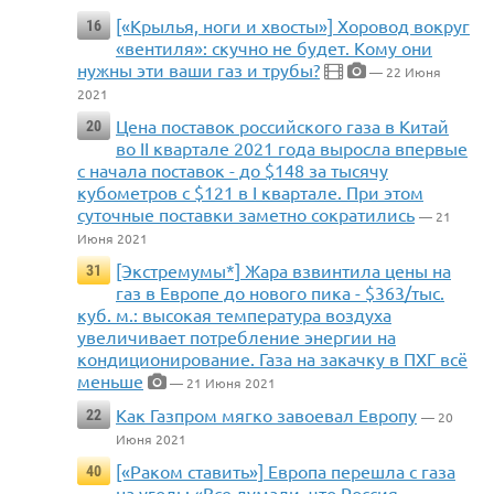
[«Крылья, ноги и хвосты»] Хоровод вокруг
16
«вентиля»: скучно не будет. Кому они
нужны эти ваши газ и трубы?
— 22 Июня
2021
Цена поставок российского газа в Китай
20
во II квартале 2021 года выросла впервые
с начала поставок - до $148 за тысячу
кубометров с $121 в I квартале. При этом
суточные поставки заметно сократились
— 21
Июня 2021
[Экстремумы*] Жара взвинтила цены на
31
газ в Европе до нового пика - $363/тыс.
куб. м.: высокая температура воздуха
увеличивает потребление энергии на
кондиционирование. Газа на закачку в ПХГ всё
меньше
— 21 Июня 2021
Как Газпром мягко завоевал Европу
22
— 20
Июня 2021
[«Раком ставить»] Европа перешла с газа
40
на уголь: «Все думали, что Россия