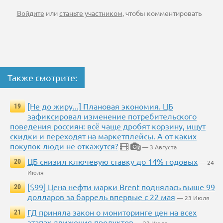
Войдите
или
станьте участником
, чтобы комментировать
Также смотрите:
[Не до жиру...] Плановая экономия. ЦБ
19
зафиксировал изменение потребительского
поведения россиян: всё чаще дробят корзину, ищут
скидки и переходят на маркетплейсы. А от каких
покупок люди не откажутся?
— 3 Августа
7
ЦБ снизил ключевую ставку до 14% годовых
20
— 24
Июля
[$99] Цена нефти марки Brent поднялась выше 99
20
долларов за баррель впервые с 22 мая
— 23 Июля
ГД приняла закон о мониторинге цен на всех
21
этапах движения продуктов