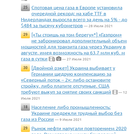
Спотовая цена газа в Европе установила
25
очередной рекорд: на хабе TTF в
Нидерландах выросла всего за день на 5% - до
$484 за тысячу кубометров
— 28 Июля 2021
[«Ты стоишь на том берегу»*] «Газпром»
29
не забронировал дополнительный объем
мощностей для транзита газа через Украину в
августе, имея возможность на 63,7 млн куб. м
газа в сутки
— 27 Июля 2021
2
[Двойной рэкет] Украина выбивает у
30
Германии щедрую компенсацию за
«Северный поток – 2»: либо остановите
стройку, либо платите отступные. США
требуют выкуп за снятие своих санкций
— 12
Июля 2021
Население либо промышленность:
18
Украине предрекли трудный выбор без
газа из России
— 9 Июля 2021
Рынок нефти напугали повторением 2020
29