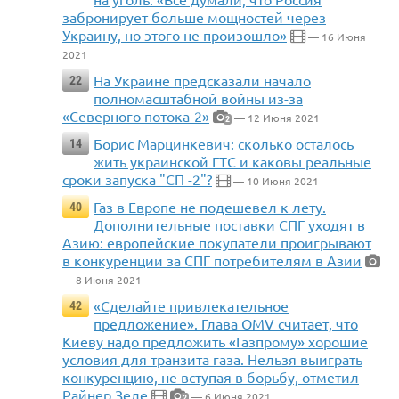
забронирует больше мощностей через
Украину, но этого не произошло»
— 16 Июня
2021
На Украине предсказали начало
22
полномасштабной войны из-за
«Северного потока-2»
— 12 Июня 2021
2
Борис Марцинкевич: сколько осталось
14
жить украинской ГТС и каковы реальные
сроки запуска "СП -2"?
— 10 Июня 2021
Газ в Европе не подешевел к лету.
40
Дополнительные поставки СПГ уходят в
Азию: европейские покупатели проигрывают
в конкуренции за СПГ потребителям в Азии
— 8 Июня 2021
«Сделайте привлекательное
42
предложение». Глава OMV считает, что
Киеву надо предложить «Газпрому» хорошие
условия для транзита газа. Нельзя выиграть
конкуренцию, не вступая в борьбу, отметил
Райнер Зеле
— 6 Июня 2021
2