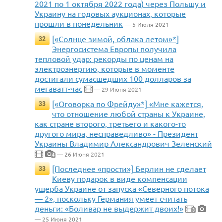
2021 по 1 октября 2022 года) через Польшу и
Украину на годовых аукционах, которые
прошли в понедельник
— 5 Июля 2021
[«Солнце зимой, облака летом»*]
32
Энергосистема Европы получила
тепловой удар: рекорды по ценам на
электроэнергию, которые в моменте
достигали сумасшедших 100 долларов за
мегаватт-час
— 29 Июня 2021
[«Оговорка по Фрейду»*] «Мне кажется,
33
что отношение любой страны к Украине,
как стране второго, третьего и какого-то
другого мира, несправедливо» - Президент
Украины Владимир Александрович Зеленский
— 26 Июня 2021
4
[Последнее «прости»] Берлин не сделает
33
Киеву подарок в виде компенсации
ущерба Украине от запуска «Северного потока
— 2», поскольку Германия умеет считать
деньги: «Боливар не выдержит двоих!»
3
— 25 Июня 2021