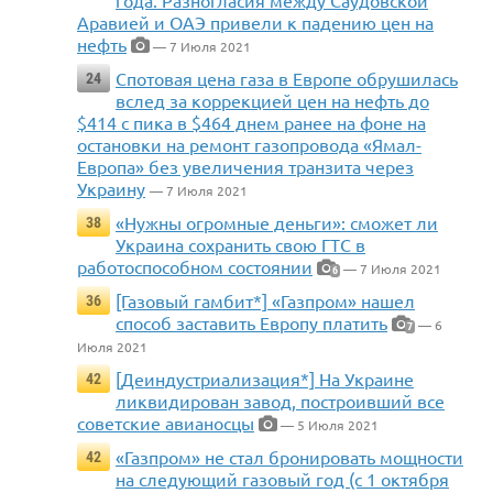
года. Разногласия между Саудовской
Аравией и ОАЭ привели к падению цен на
нефть
— 7 Июля 2021
Спотовая цена газа в Европе обрушилась
24
вслед за коррекцией цен на нефть до
$414 с пика в $464 днем ранее на фоне на
остановки на ремонт газопровода «Ямал-
Европа» без увеличения транзита через
Украину
— 7 Июля 2021
«Нужны огромные деньги»: сможет ли
38
Украина сохранить свою ГТС в
работоспособном состоянии
— 7 Июля 2021
6
[Газовый гамбит*] «Газпром» нашел
36
способ заставить Европу платить
— 6
7
Июля 2021
[Деиндустриализация*] На Украине
42
ликвидирован завод, построивший все
советские авианосцы
— 5 Июля 2021
«Газпром» не стал бронировать мощности
42
на следующий газовый год (с 1 октября