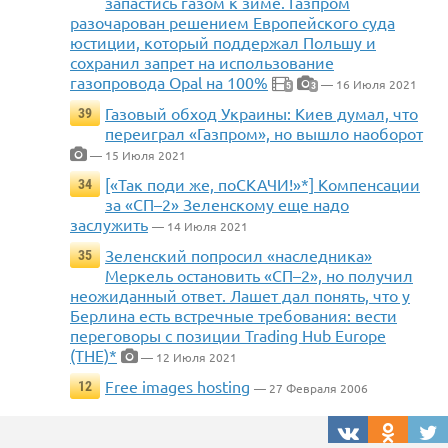
запастись газом к зиме. Газпром
разочарован решением Европейского суда
юстиции, который поддержал Польшу и
сохранил запрет на использование
газопровода Opal на 100%
— 16 Июля 2021
5
3
Газовый обход Украины: Киев думал, что
39
переиграл «Газпром», но вышло наоборот
— 15 Июля 2021
[«Так поди же, поСКАЧИ!»*] Компенсации
34
за «СП–2» Зеленскому еще надо
заслужить
— 14 Июля 2021
Зеленский попросил «наследника»
35
Меркель остановить «СП–2», но получил
неожиданный ответ. Лашет дал понять, что у
Берлина есть встречные требования: вести
переговоры с позиции Trading Hub Europe
(THE)*
— 12 Июля 2021
Free images hosting
12
— 27 Февраля 2006