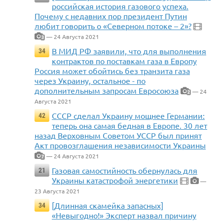
российская история газового успеха.
Почему с недавних пор президент Путин
любит говорить о «Северном потоке – 2»?
— 24 Августа 2021
3
В МИД РФ заявили, что для выполнения
34
контрактов по поставкам газа в Европу
Россия может обойтись без транзита газа
через Украину, остальное - по
дополнительным запросам Евросоюза
— 24
2
Августа 2021
СССР сделал Украину мощнее Германии:
42
теперь она самая бедная в Европе. 30 лет
назад Верховным Советом УССР был принят
Акт провозглашения независимости Украины
— 24 Августа 2021
7
Газовая самостийность обернулась для
21
Украины катастрофой энергетики
—
23 Августа 2021
[Длинная скамейка запасных]
34
«Невыгодно!» Эксперт назвал причину