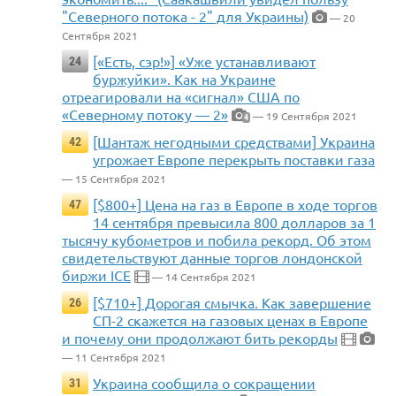
"Северного потока - 2" для Украины)
— 20
Сентября 2021
[«Есть, сэр!»] «Уже устанавливают
24
буржуйки». Как на Украине
отреагировали на «сигнал» США по
«Северному потоку — 2»
— 19 Сентября 2021
4
[Шантаж негодными средствами] Украина
42
угрожает Европе перекрыть поставки газа
— 15 Сентября 2021
[$800+] Цена на газ в Европе в ходе торгов
47
14 сентября превысила 800 долларов за 1
тысячу кубометров и побила рекорд. Об этом
свидетельствуют данные торгов лондонской
биржи ICE
— 14 Сентября 2021
[$710+] Дорогая смычка. Как завершение
26
СП-2 скажется на газовых ценах в Европе
и почему они продолжают бить рекорды
— 11 Сентября 2021
Украина сообщила о сокращении
31