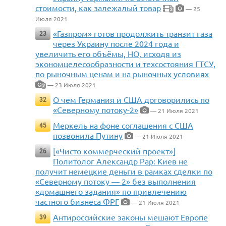
стоимости, как залежалый товар
— 25
2
Июля 2021
«Газпром» готов продолжить транзит газа
23
через Украину после 2024 года и
увеличить его объёмы, НО, исходя из
экономцелесообразности и техсостояния ГТСУ,
по рыночным ценам и на рыночных условиях
— 23 Июля 2021
2
О чем Германия и США договорились по
32
«Северному потоку-2»
— 21 Июля 2021
Меркель на фоне соглашения с США
45
позвонила Путину
— 21 Июля 2021
[«Чисто коммерческий проект»]
26
Политолог Александр Рар: Киев не
получит немецкие деньги в рамках сделки по
«Северному потоку — 2» без выполнения
«домашнего задания» по привлечению
частного бизнеса ФРГ
— 21 Июля 2021
Антироссийские законы мешают Европе
39