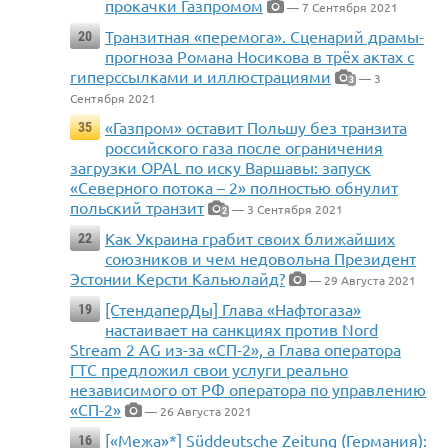
прокачки Газпромом
— 7 Сентября 2021
Транзитная «перемога». Сценарий драмы-
20
прогноза Романа Носикова в трёх актах с
гиперссылками и иллюстрациями
— 3
3
Сентября 2021
«Газпром» оставит Польшу без транзита
35
российского газа после ограничения
загрузки OPAL по иску Варшавы: запуск
«Северного потока – 2» полностью обнулит
польский транзит
— 3 Сентября 2021
2
Как Украина грабит своих ближайших
22
союзников и чем недовольна Президент
Эстонии Керсти Кальюлайд?
— 29 Августа 2021
[СтендаперДы] Глава «Нафтогаза»
19
настаивает на санкциях против Nord
Stream 2 AG из-за «СП-2», а Глава оператора
ГТС предложил свои услуги реально
независимого от РФ оператора по управлению
«СП-2»
— 26 Августа 2021
[«Межа»*] Süddeutsche Zeitung (Германия):
16