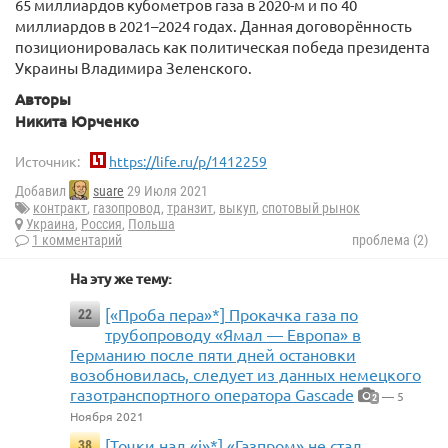
65 миллиардов кубометров газа в 2020-м и по 40
миллиардов в 2021–2024 годах. Данная договорённость
позиционировалась как политическая победа президента
Украины Владимира Зеленского.
Авторы
Никита Юрченко
Источник:
https://life.ru/p/1412259
Добавил
suare
29 Июля 2021
контракт
,
газопровод
,
транзит
,
выкуп
,
спотовый рынок
Украина
,
Россия
,
Польша
1 комментарий
проблема (2)
На эту же тему:
[«Проба пера»*] Прокачка газа по
22
трубопроводу «Ямал — Европа» в
Германию после пяти дней остановки
возобновилась, следует из данных немецкого
газотранспортного оператора Gascade
— 5
2
Ноября 2021
[Точки над «i»*] «Газпром» не стал
38