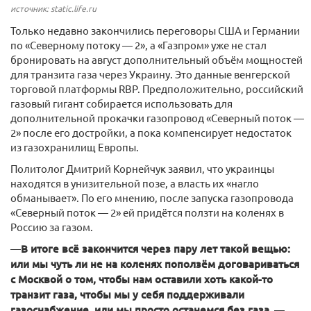
источник: static.life.ru
Только недавно закончились переговоры США и Германии
по «Северному потоку — 2», а «Газпром» уже не стал
бронировать на август дополнительный объём мощностей
для транзита газа через Украину. Это данные венгерской
торговой платформы RBP. Предположительно, российский
газовый гигант собирается использовать для
дополнительной прокачки газопровод «Северный поток —
2» после его достройки, а пока компенсирует недостаток
из газохранилищ Европы.
Политолог Дмитрий Корнейчук заявил, что украинцы
находятся в унизительной позе, а власть их «нагло
обманывает». По его мнению, после запуска газопровода
«Северный поток — 2» ей придётся ползти на коленях в
Россию за газом.
—
В итоге всё закончится через пару лет такой вещью:
или мы чуть ли не на коленях поползём договариваться
с Москвой о том, чтобы нам оставили хоть какой-то
транзит газа, чтобы мы у себя поддерживали
газоснабжение, или мы просто останемся без газа,
—