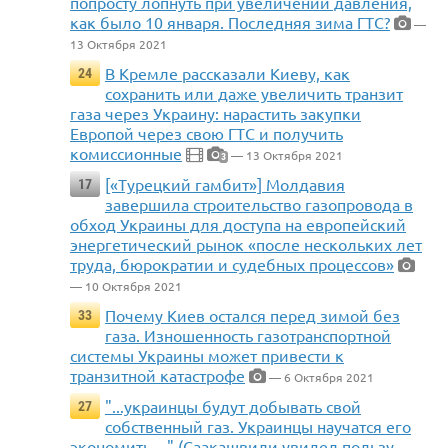
попросту лопнуть при увеличении давления,
как было 10 января. Последняя зима ГТС?
—
13 Октября 2021
В Кремле рассказали Киеву, как
24
сохранить или даже увеличить транзит
газа через Украину: нарастить закупки
Европой через свою ГТС и получить
комиссионные
— 13 Октября 2021
3
[«Турецкий гамбит»] Молдавия
17
завершила строительство газопровода в
обход Украины для доступа на европейский
энергетический рынок «после нескольких лет
труда, бюрократии и судебных процессов»
— 10 Октября 2021
Почему Киев остался перед зимой без
33
газа. Изношенность газотранспортной
системы Украины может привести к
транзитной катастрофе
— 6 Октября 2021
"...украинцы будут добывать свой
27
собственный газ. Украинцы научатся его
экономить...." (Саакашвили увидел пользу