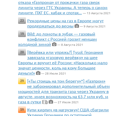
отказа «Газпрома» от прокачки газа сверх
лимита через ГТС Украины. А теперь о самом
лимите, ПХГ ЕС, хабах и спотах...
— 13 Августа 2021
Рекордные цены на газ в Европе могут
23
продержаться до весны
— 9 Августа 2021
Bild: до ломоты в зубах — газовый
19
конфликт с Россией грозит немцам
холодной зимой
— 8 Августа 2021
[Верёвка или упряжь?] Tysol: Германия
20
завязала «газовую верёвку» на шее
Европы и вручит её России: «Насколько мало
значат ценности, коль на кону большие
деньги!»
— 28 Июля 2021
[«Ты стоишь на том берегу»*] «Газпром»
29
не забронировал дополнительный объем
мощностей для транзита газа через Украину в
августе, имея возможность на 63,7 млн куб. м
газа в сутки
— 27 Июля 2021
2
Купи кирпич «в нагрузку»! США сбагрили
59
Украину Германии по остаточной