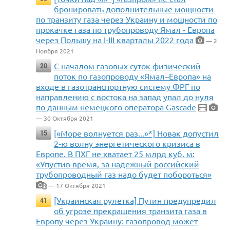
бронировать дополнительные мощности
по транзиту газа через Украину и мощности по
прокачке газа по трубопроводу Ямал - Европа
через Польшу на I-III кварталы 2022 года
— 2
Ноября 2021
С началом газовых суток физический
20
поток по газопроводу «Ямал–Европа» на
входе в газотранспортную систему ФРГ по
направлению с востока на запад упал до нуля
по данным немецкого оператора Gascade
— 30 Октября 2021
[«Море волнуется раз...»*] Новак допустил
15
2-ю волну энергетического кризиса в
Европе. В ПХГ не хватает 25 млрд куб. м:
«Упустив время, за надежный российский
трубопроводный газ надо будет побороться»
— 17 Октября 2021
2
[Украинская рулетка] Путин предупредил
41
об угрозе прекращения транзита газа в
Европу через Украину: газопровод может