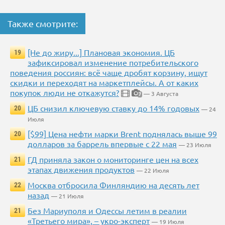
Также смотрите:
[Не до жиру...] Плановая экономия. ЦБ
19
зафиксировал изменение потребительского
поведения россиян: всё чаще дробят корзину, ищут
скидки и переходят на маркетплейсы. А от каких
покупок люди не откажутся?
— 3 Августа
7
ЦБ снизил ключевую ставку до 14% годовых
20
— 24
Июля
[$99] Цена нефти марки Brent поднялась выше 99
20
долларов за баррель впервые с 22 мая
— 23 Июля
ГД приняла закон о мониторинге цен на всех
21
этапах движения продуктов
— 22 Июля
Москва отбросила Финляндию на десять лет
22
назад
— 21 Июля
Без Мариуполя и Одессы летим в реалии
21
«Третьего мира», – укро-эксперт
— 19 Июля