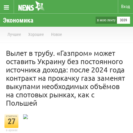
Вход
Экономика
в мою ленту
3039
Лучшее
Хорошее
Новое
Вылет в трубу. «Газпром» может
оставить Украину без постоянного
источника дохода: после 2024 года
контракт на прокачку газа заменят
выкупами необходимых объёмов
на спотовых рынках, как с
Польшей
отметили
27
в архиве