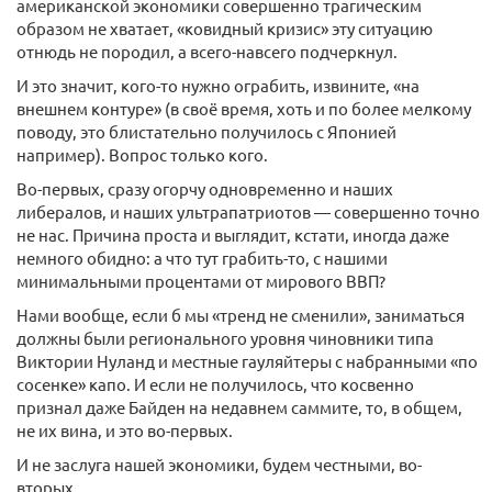
американской экономики совершенно трагическим
образом не хватает, «ковидный кризис» эту ситуацию
отнюдь не породил, а всего-навсего подчеркнул.
И это значит, кого-то нужно ограбить, извините, «на
внешнем контуре» (в своё время, хоть и по более мелкому
поводу, это блистательно получилось с Японией
например). Вопрос только кого.
Во-первых, сразу огорчу одновременно и наших
либералов, и наших ультрапатриотов — совершенно точно
не нас. Причина проста и выглядит, кстати, иногда даже
немного обидно: а что тут грабить-то, с нашими
минимальными процентами от мирового ВВП?
Нами вообще, если б мы «тренд не сменили», заниматься
должны были регионального уровня чиновники типа
Виктории Нуланд и местные гауляйтеры с набранными «по
сосенке» капо. И если не получилось, что косвенно
признал даже Байден на недавнем саммите, то, в общем,
не их вина, и это во-первых.
И не заслуга нашей экономики, будем честными, во-
вторых.