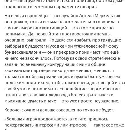
они — инструмент атлантистской политики, об этом даже
откровенно в туземном парламенте говорят.
Но ведь и европейцы — неслучайно Ангела Меркель так
осторожно, хоть и весьма благожелательно говорила о
снятии американских санкций — это тоже прекрасно
понимают. Да, первый этап противостояния немцы,
очевидно, выиграли. Но даже если забыть про грядущие
выборы в бундестаг и уход самой «тяжеловесной» фрау
бундесканцлярин — они прекрасно понимают, что ещё
ничего не закончилось. Потому как свои стратегические
задачи по внешнему контуру наши с ними общие
заокеанские партнёры никогда не меняют, меняются
только способы их реализации, и нужно быть уж совсем
польским политиком, чтобы таких очевидных вещей из-за
своей узости не понимать. Европейские энергетические
гиганты возглавляют люди куда более стратегически
мыслящие, думать иначе — это уже просто неуважение.
Короче, скучно и дальше совершенно точно не будет.
«Большая игра» продолжается, а то, что пришлось
пожертвовать интересами лимитрофов, — так такое тоже