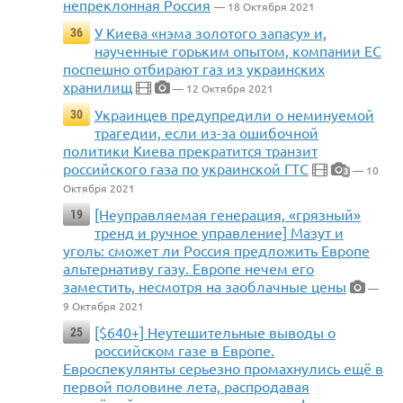
непреклонная Россия
— 18 Октября 2021
У Киева «нэма золотого запасу» и,
36
наученные горьким опытом, компании ЕС
поспешно отбирают газ из украинских
хранилищ
— 12 Октября 2021
Украинцев предупредили о неминуемой
30
трагедии, если из-за ошибочной
политики Киева прекратится транзит
российского газа по украинской ГТС
— 10
3
Октября 2021
[Неуправляемая генерация, «грязный»
19
тренд и ручное управление] Мазут и
уголь: сможет ли Россия предложить Европе
альтернативу газу. Европе нечем его
заместить, несмотря на заоблачные цены
—
9 Октября 2021
[$640+] Неутешительные выводы о
25
российском газе в Европе.
Евроспекулянты серьезно промахнулись ещё в
первой половине лета, распродавая