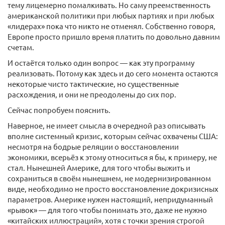
тему лицемерно помалкивать. Но саму преемственность
американской политики при любых партиях и при любых
«лидерах» пока что никто не отменял. Собственно говоря,
Европе просто пришло время платить по довольно давним
счетам.
И остаётся только один вопрос — как эту программу
реализовать. Потому как здесь и до сего момента остаются
некоторые чисто тактические, но существенные
расхождения, и они не преодолены до сих пор.
Сейчас попробуем пояснить.
Наверное, не имеет смысла в очередной раз описывать
вполне системный кризис, которым сейчас охвачены США:
несмотря на бодрые реляции о восстановлении
экономики, всерьёз к этому относиться я бы, к примеру, не
стал. Нынешней Америке, для того чтобы выжить и
сохраниться в своём нынешнем, не модернизированном
виде, необходимо не просто восстановление докризисных
параметров. Америке нужен настоящий, непридуманный
«рывок» — для того чтобы понимать это, даже не нужно
«китайских иллюстраций», хотя с точки зрения строгой