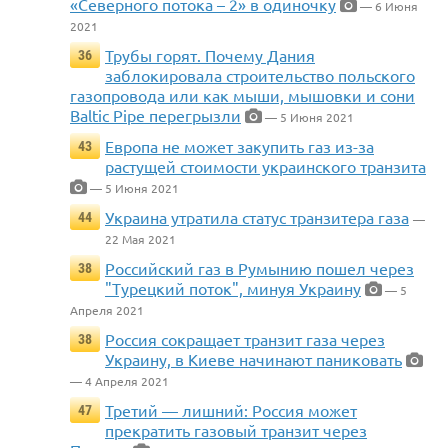
«Северного потока – 2» в одиночку
— 6 Июня
2021
Трубы горят. Почему Дания
36
заблокировала строительство польского
газопровода или как мыши, мышовки и сони
Baltic Pipe перегрызли
— 5 Июня 2021
Европа не может закупить газ из-за
43
растущей стоимости украинского транзита
— 5 Июня 2021
Украина утратила статус транзитера газа
44
—
22 Мая 2021
Российский газ в Румынию пошел через
38
"Турецкий поток", минуя Украину
— 5
Апреля 2021
Россия сокращает транзит газа через
38
Украину, в Киеве начинают паниковать
— 4 Апреля 2021
Третий — лишний: Россия может
47
прекратить газовый транзит через