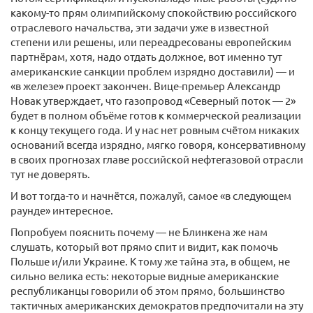
какому-то прям олимпийскому спокойствию российского
отраслевого начальства, эти задачи уже в известной
степени или решены, или переадресованы европейским
партнёрам, хотя, надо отдать должное, вот именно тут
американские санкции проблем изрядно доставили) — и
«в железе» проект закончен. Вице-премьер Александр
Новак утверждает, что газопровод «Северный поток — 2»
будет в полном объёме готов к коммерческой реализации
к концу текущего года. И у нас нет ровным счётом никаких
оснований всегда изрядно, мягко говоря, консервативному
в своих прогнозах главе российской нефтегазовой отрасли
тут не доверять.
И вот тогда-то и начнётся, пожалуй, самое «в следующем
раунде» интересное.
Попробуем пояснить почему — не Блинкена же нам
слушать, который вот прямо спит и видит, как помочь
Польше и/или Украине. К тому же тайна эта, в общем, не
сильно велика есть: некоторые видные американские
республиканцы говорили об этом прямо, большинство
тактичных американских демократов предпочитали на эту