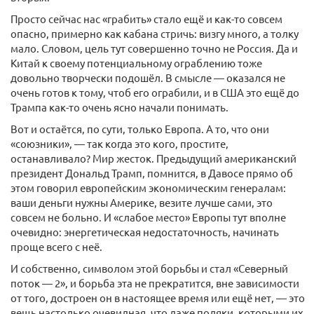
Просто сейчас нас «грабить» стало ещё и как-то совсем
опасно, примерно как кабана стричь: визгу много, а толку
мало. Словом, цель тут совершенно точно не Россия. Да и
Китай к своему потенциальному ограблению тоже
довольно творчески подошёл. В смысле — оказался не
очень готов к тому, чтоб его ограбили, и в США это ещё до
Трампа как-то очень ясно начали понимать.
Вот и остаётся, по сути, только Европа. А то, что они
«союзники», — так когда это кого, простите,
останавливало? Мир жесток. Предыдущий американский
президент Дональд Трамп, помнится, в Давосе прямо об
этом говорил европейским экономическим генералам:
ваши деньги нужны Америке, везите лучше сами, это
совсем не больно. И «слабое место» Европы тут вполне
очевидно: энергетическая недостаточность, начинать
проще всего с неё.
И собственно, символом этой борьбы и стал «Северный
поток — 2», и борьба эта не прекратится, вне зависимости
от того, достроен он в настоящее время или ещё нет, — это
вещь настолько очевидная, что даже поляки, которыми их