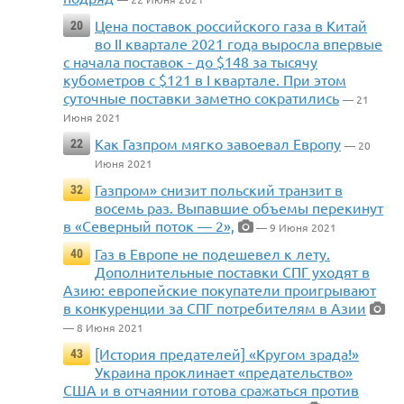
Цена поставок российского газа в Китай
20
во II квартале 2021 года выросла впервые
с начала поставок - до $148 за тысячу
кубометров с $121 в I квартале. При этом
суточные поставки заметно сократились
— 21
Июня 2021
Как Газпром мягко завоевал Европу
22
— 20
Июня 2021
Газпром» снизит польский транзит в
32
восемь раз. Выпавшие объемы перекинут
в «Северный поток — 2»,
— 9 Июня 2021
Газ в Европе не подешевел к лету.
40
Дополнительные поставки СПГ уходят в
Азию: европейские покупатели проигрывают
в конкуренции за СПГ потребителям в Азии
— 8 Июня 2021
[История предателей] «Кругом зрада!»
43
Украина проклинает «предательство»
США и в отчаянии готова сражаться против