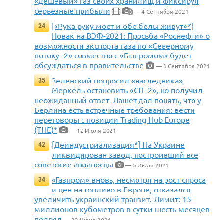
«дешёвый» газ своих хранилищ и фиксируя
серьезные прибыли
— 4 Сентября 2021
3
[«Рука руку моет и обе белы живут»*]
24
Новак на ВЭФ-2021: Просьба «Роснефти» о
возможности экспорта газа по «Северному
потоку -2» совместно с «Газпромом» будет
обсуждаться в правительстве
— 3 Сентября 2021
Зеленский попросил «наследника»
35
Меркель остановить «СП–2», но получил
неожиданный ответ. Лашет дал понять, что у
Берлина есть встречные требования: вести
переговоры с позиции Trading Hub Europe
(THE)*
— 12 Июля 2021
[Деиндустриализация*] На Украине
42
ликвидирован завод, построивший все
советские авианосцы
— 5 Июля 2021
«Газпром» вновь, несмотря на рост спроса
34
и цен на топливо в Европе, отказался
увеличить украинский транзит. Лимит: 15
миллионов кубометров в сутки шесть месяцев
подряд
— 22 Июня 2021