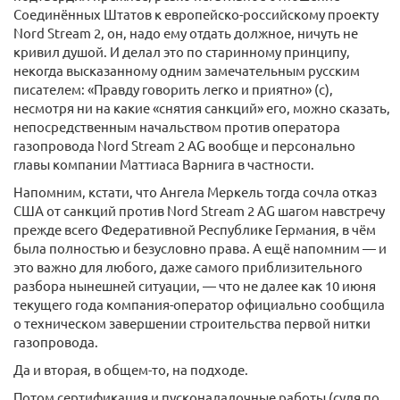
Соединённых Штатов к европейско-российскому проекту
Nord Stream 2, он, надо ему отдать должное, ничуть не
кривил душой. И делал это по старинному принципу,
некогда высказанному одним замечательным русским
писателем: «Правду говорить легко и приятно» (с),
несмотря ни на какие «снятия санкций» его, можно сказать,
непосредственным начальством против оператора
газопровода Nord Stream 2 AG вообще и персонально
главы компании Маттиаса Варнига в частности.
Напомним, кстати, что Ангела Меркель тогда сочла отказ
США от санкций против Nord Stream 2 AG шагом навстречу
прежде всего Федеративной Республике Германия, в чём
была полностью и безусловно права. А ещё напомним — и
это важно для любого, даже самого приблизительного
разбора нынешней ситуации, — что не далее как 10 июня
текущего года компания-оператор официально сообщила
о техническом завершении строительства первой нитки
газопровода.
Да и вторая, в общем-то, на подходе.
Потом сертификация и пусконаладочные работы (судя по