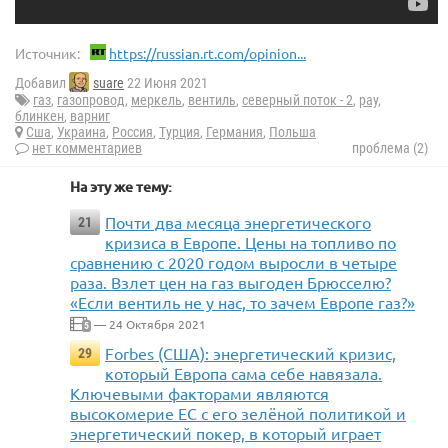
Источник:
https://russian.rt.com/opinion...
Добавил
suare
22 Июня 2021
газ
,
газопровод
,
меркель
,
вентиль
,
северный поток - 2
,
рау
,
блинкен
,
варниг
Сша
,
Украина
,
Россия
,
Турция
,
Германия
,
Польша
нет комментариев
проблема (2)
На эту же тему:
Почти два месяца энергетического
21
кризиса в Европе. Цены на топливо по
сравнению с 2020 годом выросли в четыре
раза. Взлет цен на газ выгоден Брюсселю?
«Если вентиль не у нас, то зачем Европе газ?»
— 24 Октября 2021
5
Forbes (США): энергетический кризис,
29
который Европа сама себе навязала.
Ключевыми факторами являются
высокомерие ЕС с его зелёной политикой и
энергетический покер, в который играет