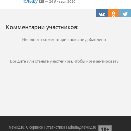
Польшу
— 26 Января 2020
Комментарии участников:
Ни одного комментария пока не добавлено
Войдите
или
станьте участником
, чтобы комментировать
News2.ru
:
О сервисе
|
Статистика
| admin@news2.ru
18+