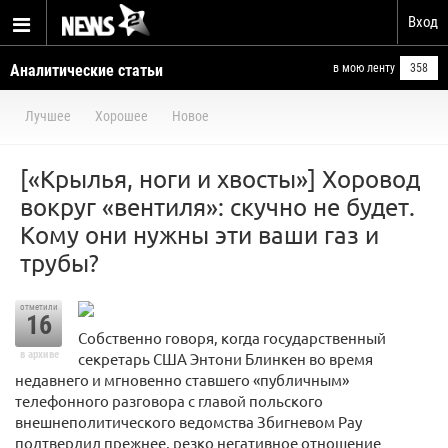
Вход
Аналитические статьи
в мою ленту
358
Лучшее
Хорошее
Новое
[«Крылья, ноги и хвосты»] Хоровод
вокруг «вентиля»: скучно не будет.
Кому они нужны эти ваши газ и
трубы?
отметили
16
Собственно говоря, когда государственный
в архиве
секретарь США Энтони Блинкен во время
недавнего и мгновенно ставшего «публичным»
телефонного разговора с главой польского
внешнеполитического ведомства Збигневом Рау
подтвердил прежнее, резко негативное отношение