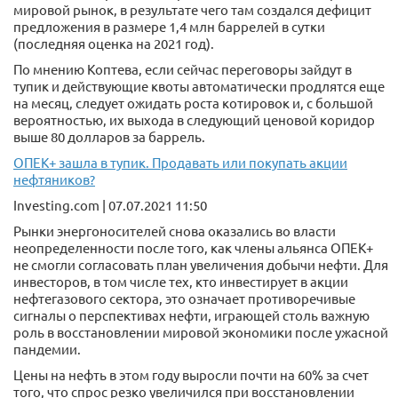
мировой рынок, в результате чего там создался дефицит
предложения в размере 1,4 млн баррелей в сутки
(последняя оценка на 2021 год).
По мнению Коптева, если сейчас переговоры зайдут в
тупик и действующие квоты автоматически продлятся еще
на месяц, следует ожидать роста котировок и, с большой
вероятностью, их выхода в следующий ценовой коридор
выше 80 долларов за баррель.
ОПЕК+ зашла в тупик. Продавать или покупать акции
нефтяников?
Investing.com | 07.07.2021 11:50
Рынки энергоносителей снова оказались во власти
неопределенности после того, как члены альянса ОПЕК+
не смогли согласовать план увеличения добычи нефти. Для
инвесторов, в том числе тех, кто инвестирует в акции
нефтегазового сектора, это означает противоречивые
сигналы о перспективах нефти, играющей столь важную
роль в восстановлении мировой экономики после ужасной
пандемии.
Цены на нефть в этом году выросли почти на 60% за счет
того, что спрос резко увеличился при восстановлении