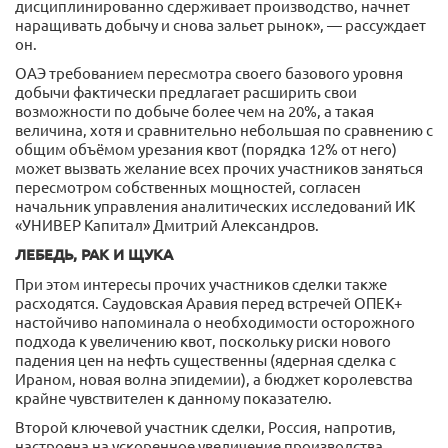
дисциплинированно сдерживает производство, начнет
наращивать добычу и снова зальет рынок», — рассуждает
он.
ОАЭ требованием пересмотра своего базового уровня
добычи фактически предлагает расширить свои
возможности по добыче более чем на 20%, а такая
величина, хотя и сравнительно небольшая по сравнению с
общим объёмом урезания квот (порядка 12% от него)
может вызвать желание всех прочих участников заняться
пересмотром собственных мощностей, согласен
начальник управления аналитических исследований ИК
«УНИВЕР Капитал» Дмитрий Александров.
ЛЕБЕДЬ, РАК И ЩУКА
При этом интересы прочих участников сделки также
расходятся. Саудовская Аравия перед встречей ОПЕК+
настойчиво напоминала о необходимости осторожного
подхода к увеличению квот, поскольку риски нового
падения цен на нефть существенны (ядерная сделка с
Ираном, новая волна эпидемии), а бюджет королевства
крайне чувствителен к данному показателю.
Второй ключевой участник сделки, Россия, напротив,
настроена на ускоренное увеличение производства.