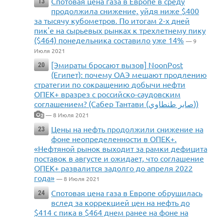
Спотовая цена газа в Европе в среду
13
продолжила снижение, уйдя ниже $400
за тысячу кубометров. По итогам 2-х дней
пик'е на сырьевых рынках к трехлетнему пику
($464) понедельника составило уже 14%
— 9
Июля 2021
[Эмираты бросают вызов] NoonPost
20
(Египет): почему ОАЭ мешают продлению
стратегии по сокращению добычи нефти
ОПЕК+ вразрез с российско-саудовским
соглашением? (Сабер Тантави (صابر طنطاوي))
— 8 Июля 2021
2
Цены на нефть продолжили снижение на
23
фоне неопределенности в ОПЕК+.
«Нефтяной рынок выходит за рамки дефицита
поставок в августе и ожидает, что соглашение
ОПЕК+ развалится задолго до апреля 2022
года»
— 8 Июля 2021
Спотовая цена газа в Европе обрушилась
24
вслед за коррекцией цен на нефть до
$414 с пика в $464 днем ранее на фоне на