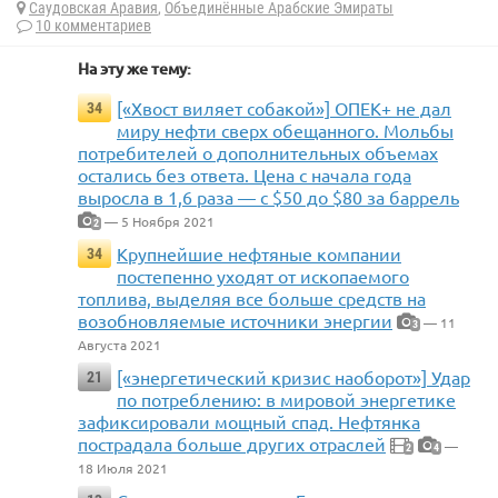
Саудовская Аравия
,
Объединённые Арабские Эмираты
10 комментариев
На эту же тему:
[«Хвост виляет собакой»] ОПЕК+ не дал
34
миру нефти сверх обещанного. Мольбы
потребителей о дополнительных объемах
остались без ответа. Цена с начала года
выросла в 1,6 раза — с $50 до $80 за баррель
— 5 Ноября 2021
2
Крупнейшие нефтяные компании
34
постепенно уходят от ископаемого
топлива, выделяя все больше средств на
возобновляемые источники энергии
— 11
3
Августа 2021
[«энергетический кризис наоборот»] Удар
21
по потреблению: в мировой энергетике
зафиксировали мощный спад. Нефтянка
пострадала больше других отраслей
—
2
4
18 Июля 2021