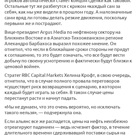
игроков автоматически станет концом сделки как таковой.
Остальные тут же разбегутся с криком «каждый сам за
себя», как мы уже видели в прошлом году. А малозначимые
сами вряд ли готовы делать резкие движения, поскольку
первыми же и пострадают.
Вице-президент Argus Media по нефтяному сектору на
Ближнем Востоке и в Азиатско-Тихоокеанском регионе
Алехандро Барбахоса выразил похожее мнение. Он
отметил, что «если в ближайшие сроки стороны не придут
к соглашению, то это будет означать, что все будут вести
добычу по своему усмотрению и фактически будут близки к
ценовой войне».
Стратег RBC Capital Markets Хелима Крофт, в свою очередь,
отметила, что в случае полного провала переговоров
«существует риск возвращения к сценарию, в котором
каждый будет играть за себя». В таком случае цены
перестанут расти и начнут падать.
«Мы не думаем, что это очень вероятно, но исключать
такого нельзя», — подчеркнула она.
Если альянс все же распадется, цены на нефть неизбежно
отреагируют падением — ведь исчезнет фактор, в течение
длительного времени сдерживавший поставки сырья на