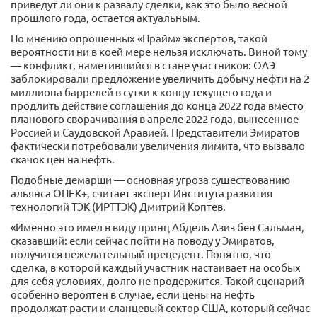
приведут ли они к развалу сделки, как это было весной
прошлого года, остается актуальным.
По мнению опрошенных «Прайм» экспертов, такой
вероятности ни в коей мере нельзя исключать. Виной тому
— конфликт, наметившийся в стане участников: ОАЭ
заблокировали предложение увеличить добычу нефти на 2
миллиона баррелей в сутки к концу текущего года и
продлить действие соглашения до конца 2022 года вместо
планового сворачивания в апреле 2022 года, вынесенное
Россией и Саудовской Аравией. Представители Эмиратов
фактически потребовали увеличения лимита, что вызвало
скачок цен на нефть.
Подобные демарши — основная угроза существованию
альянса ОПЕК+, считает эксперт Института развития
технологий ТЭК (ИРТТЭК) Дмитрий Коптев.
«Именно это имел в виду принц Абдель Азиз бен Сальман,
сказавший: если сейчас пойти на поводу у Эмиратов,
получится нежелательный прецедент. Понятно, что
сделка, в которой каждый участник настаивает на особых
для себя условиях, долго не продержится. Такой сценарий
особенно вероятен в случае, если цены на нефть
продолжат расти и сланцевый сектор США, который сейчас