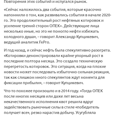
Повторения этих событий и испугался рынок.
«Сейчас наложилось два события, которые красочно
напомнили о том, как развивались события в начале 2020-
го. Это продолжительный рост нефтяных котировок и
усиление трений сторон ОПЕК+. Действующие лица
несколько иные, но это не помогло нефти избежать
холодного душа», – говорит Александр Купцикевич,
ведущий аналитик FxPro.
И год назад, и сейчас нефть была спекулятивно разогрета.
«Котировки демонстрировали крайне упорный рост в
последние полтора месяца. Это создало техническую
перегретость котировок. Это ситуация, когда на плохие
новости может последовать избыточно сильная реакция,
так как слишком много спекулянтов ждут момента для
фиксации прибыли», – говорит Купцикевич.
Что-то похожее произошло и в 2014 году. «Тогда ОПЕК
после многих месяцев или даже лет весьма
некачественного исполнения квот решила вдруг
задействовать рыночные силы в стиле «победитель
получает все», резко нарастив добычу. Усугубляла