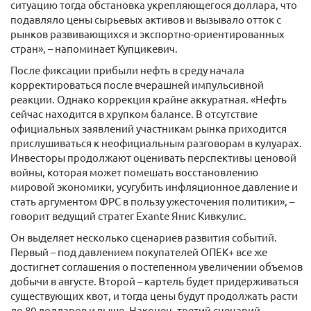
ситуацию тогда обстановка укрепляющегося доллара, что
подавляло цены сырьевых активов и вызывало отток с
рынков развивающихся и экспортно-ориентированных
стран», – напоминает Купцикевич.
После фиксации прибыли нефть в среду начала
корректироваться после вчерашней импульсивной
реакции. Однако коррекция крайне аккуратная. «Нефть
сейчас находится в хрупком балансе. В отсутствие
официальных заявлений участникам рынка приходится
прислушиваться к неофициальным разговорам в кулуарах.
Инвесторы продолжают оценивать перспективы ценовой
войны, которая может помешать восстановлению
мировой экономики, усугубить инфляционное давление и
стать аргументом ФРС в пользу ужесточения политики», –
говорит ведущий стратег Exante Янис Кивкулис.
Он выделяет несколько сценариев развития событий.
Первый – под давлением покупателей ОПЕК+ все же
достигнет соглашения о постепенном увеличении объемов
добычи в августе. Второй – картель будет придерживаться
существующих квот, и тогда цены будут продолжать расти
до 80 долларов и выше. Наконец, третий сценарий –