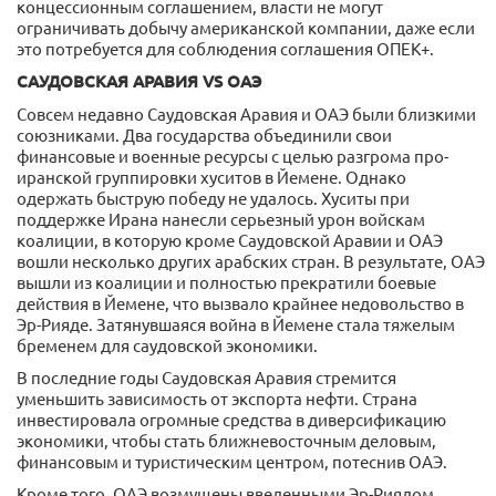
концессионным соглашением, власти не могут
ограничивать добычу американской компании, даже если
это потребуется для соблюдения соглашения ОПЕК+.
САУДОВСКАЯ АРАВИЯ VS ОАЭ
Совсем недавно Саудовская Аравия и ОАЭ были близкими
союзниками. Два государства объединили свои
финансовые и военные ресурсы с целью разгрома про-
иранской группировки хуситов в Йемене. Однако
одержать быструю победу не удалось. Хуситы при
поддержке Ирана нанесли серьезный урон войскам
коалиции, в которую кроме Саудовской Аравии и ОАЭ
вошли несколько других арабских стран. В результате, ОАЭ
вышли из коалиции и полностью прекратили боевые
действия в Йемене, что вызвало крайнее недовольство в
Эр-Рияде. Затянувшаяся война в Йемене стала тяжелым
бременем для саудовской экономики.
В последние годы Саудовская Аравия стремится
уменьшить зависимость от экспорта нефти. Страна
инвестировала огромные средства в диверсификацию
экономики, чтобы стать ближневосточным деловым,
финансовым и туристическим центром, потеснив ОАЭ.
Кроме того, ОАЭ возмущены введенными Эр-Риядом