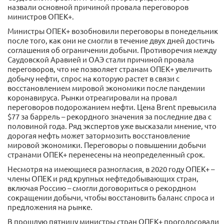
назвали основной причиной провала переговоров
министров ОПЕК+.
Министры ОПЕК+ возобновили переговоры в понедельник
после того, как они не смогли в течение двух дней достичь
соглашения об ограничении добычи. Противоречия между
Саудовской Аравией и ОАЭ стали причиной провала
переговоров, что не позволяет странам ОПЕК+ увеличить
добычу нефти, спрос на которую растет в связи с
восстановлением мировой экономики после пандемии
коронавируса. Рынки отреагировали на провал
переговоров подорожанием нефти. Цена Brent превысила
$77 за баррель – рекордного значения за последние два с
половиной года. Ряд экспертов уже высказали мнение, что
дорогая нефть может затормозить восстановление
мировой экономики. Переговоры о повышении добычи
странами ОПЕК+ перенесены на неопределенный срок.
Несмотря на имеющиеся разногласия, в 2020 году ОПЕК+ –
члены ОПЕК и ряд крупных нефтедобывающих стран,
включая Россию – смогли договориться о рекордном
сокращении добычи, чтобы восстановить баланс спроса и
предложения на рынке.
В прошлую пятницу министры стран ОПЕК+ проголосовали