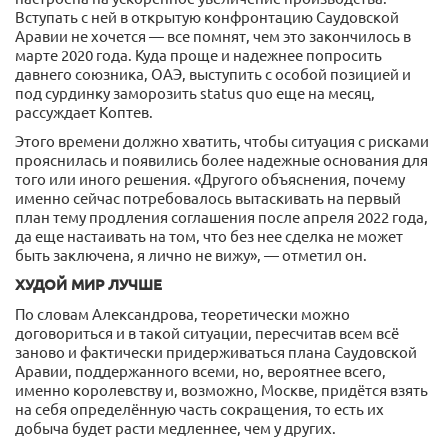
Вступать с ней в открытую конфронтацию Саудовской
Аравии не хочется — все помнят, чем это закончилось в
марте 2020 года. Куда проще и надежнее попросить
давнего союзника, ОАЭ, выступить с особой позицией и
под сурдинку заморозить status quo еще на месяц,
рассуждает Коптев.
Этого времени должно хватить, чтобы ситуация с рисками
прояснилась и появились более надежные основания для
того или иного решения. «Другого объяснения, почему
именно сейчас потребовалось вытаскивать на первый
план тему продления соглашения после апреля 2022 года,
да еще настаивать на том, что без нее сделка не может
быть заключена, я лично не вижу», — отметил он.
ХУДОЙ МИР ЛУЧШЕ
По словам Александрова, теоретически можно
договориться и в такой ситуации, пересчитав всем всё
заново и фактически придерживаться плана Саудовской
Аравии, поддержанного всеми, но, вероятнее всего,
именно королевству и, возможно, Москве, придётся взять
на себя определённую часть сокращения, то есть их
добыча будет расти медленнее, чем у других.