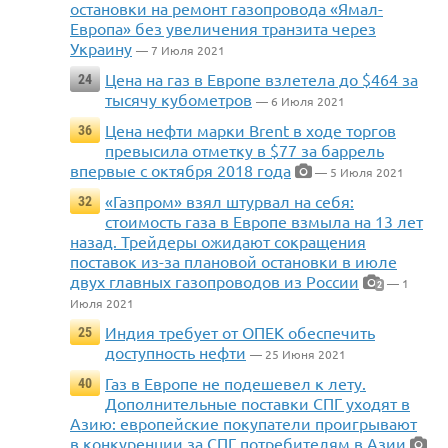
остановки на ремонт газопровода «Ямал-
Европа» без увеличения транзита через
Украину
— 7 Июля 2021
Цена на газ в Европе взлетела до $464 за
24
тысячу кубометров
— 6 Июля 2021
Цена нефти марки Brent в ходе торгов
36
превысила отметку в $77 за баррель
впервые с октября 2018 года
— 5 Июля 2021
«Газпром» взял штурвал на себя:
32
стоимость газа в Европе взмыла на 13 лет
назад. Трейдеры ожидают сокращения
поставок из-за плановой остановки в июле
двух главных газопроводов из России
— 1
2
Июля 2021
Индия требует от ОПЕК обеспечить
25
доступность нефти
— 25 Июня 2021
Газ в Европе не подешевел к лету.
40
Дополнительные поставки СПГ уходят в
Азию: европейские покупатели проигрывают
в конкуренции за СПГ потребителям в Азии