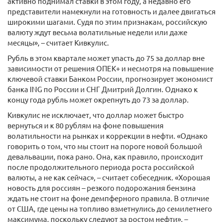
активно поднимал ставки в этом году, а недавно его
представители намекнули на готовность и далее двигаться
широкими шагами. Судя по этим признакам, российскую
валюту ждут весьма волатильные недели или даже
месяцы», – считает Кивкулис.
Рубль в этом квартале может упасть до 75 за доллар вне
зависимости от решения ОПЕК+ и несмотря на повышение
ключевой ставки Банком России, прогнозирует экономист
банка ING по России и СНГ Дмитрий Долгин. Однако к
концу года рубль может окрепнуть до 73 за доллар.
Кивкулис не исключает, что доллар может быстро
вернуться и к 80 рублям на фоне повышения
волатильности на рынках и коррекции в нефти. «Однако
говорить о том, что мы стоит на пороге новой большой
девальвации, пока рано. Она, как правило, происходит
после продолжительного периода роста российской
валюты, а не как сейчас», – считает собеседник. «Хорошая
новость для россиян – резкого подорожания бензина
ждать не стоит на фоне демпферного правила. В отличие
от США, где цены на топливо взметнулись до семилетнего
максимума, поскольку следуют за ростом нефти», –