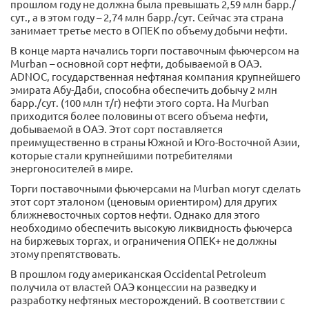
прошлом году не должна была превышать 2,59 млн барр./
сут., а в этом году – 2,74 млн барр./сут. Сейчас эта страна
занимает третье место в ОПЕК по объему добычи нефти.
В конце марта начались торги поставочным фьючерсом на
Murban – основной сорт нефти, добываемой в ОАЭ.
ADNOC, государственная нефтяная компания крупнейшего
эмирата Абу-Даби, способна обеспечить добычу 2 млн
барр./сут. (100 млн т/г) нефти этого сорта. На Murban
приходится более половины от всего объема нефти,
добываемой в ОАЭ. Этот сорт поставляется
преимущественно в страны Южной и Юго-Восточной Азии,
которые стали крупнейшими потребителями
энергоносителей в мире.
Торги поставочными фьючерсами на Murban могут сделать
этот сорт эталоном (ценовым ориентиром) для других
ближневосточных сортов нефти. Однако для этого
необходимо обеспечить высокую ликвидность фьючерса
на биржевых торгах, и ограничения ОПЕК+ не должны
этому препятствовать.
В прошлом году американская Occidental Petroleum
получила от властей ОАЭ концессии на разведку и
разработку нефтяных месторождений. В соответствии с