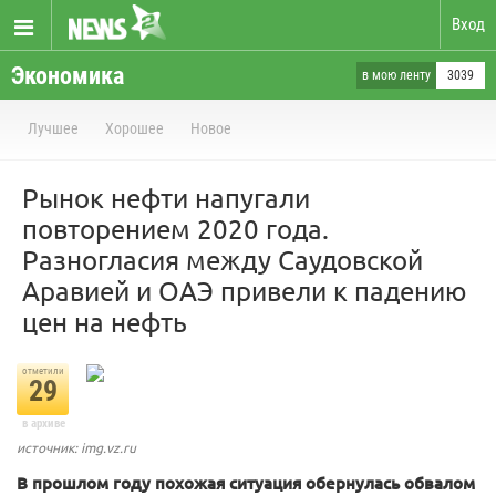
Вход
Экономика
в мою ленту
3039
Лучшее
Хорошее
Новое
Рынок нефти напугали
повторением 2020 года.
Разногласия между Саудовской
Аравией и ОАЭ привели к падению
цен на нефть
отметили
29
в архиве
источник: img.vz.ru
В прошлом году похожая ситуация обернулась обвалом