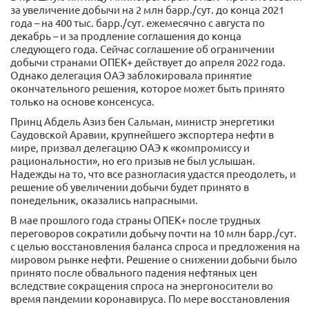
за увеличение добычи на 2 млн барр./сут. до конца 2021
года – на 400 тыс. барр./сут. ежемесячно с августа по
декабрь – и за продление соглашения до конца
следующего года. Сейчас соглашение об ограничении
добычи странами ОПЕК+ действует до апреля 2022 года.
Однако делегация ОАЭ заблокировала принятие
окончательного решения, которое может быть принято
только на основе консенсуса.
Принц Абдель Азиз бен Сальман, министр энергетики
Саудовской Аравии, крупнейшего экспортера нефти в
мире, призвал делегацию ОАЭ к «компромиссу и
рациональности», но его призыв не был услышан.
Надежды на то, что все разногласия удастся преодолеть, и
решение об увеличении добычи будет принято в
понедельник, оказались напрасными.
В мае прошлого года страны ОПЕК+ после трудных
переговоров сократили добычу почти на 10 млн барр./сут.
с целью восстановления баланса спроса и предложения на
мировом рынке нефти. Решение о снижении добычи было
принято после обвального падения нефтяных цен
вследствие сокращения спроса на энергоносители во
время пандемии коронавируса. По мере восстановления