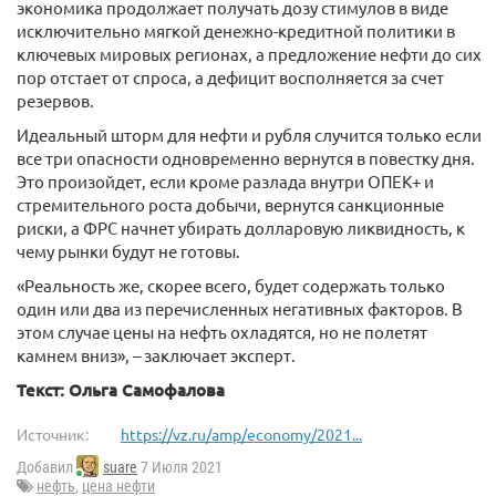
экономика продолжает получать дозу стимулов в виде
исключительно мягкой денежно-кредитной политики в
ключевых мировых регионах, а предложение нефти до сих
пор отстает от спроса, а дефицит восполняется за счет
резервов.
Идеальный шторм для нефти и рубля случится только если
все три опасности одновременно вернутся в повестку дня.
Это произойдет, если кроме разлада внутри ОПЕК+ и
стремительного роста добычи, вернутся санкционные
риски, а ФРС начнет убирать долларовую ликвидность, к
чему рынки будут не готовы.
«Реальность же, скорее всего, будет содержать только
один или два из перечисленных негативных факторов. В
этом случае цены на нефть охладятся, но не полетят
камнем вниз», – заключает эксперт.
Текст: Ольга Самофалова
Источник:
https://vz.ru/amp/economy/2021...
Добавил
suare
7 Июля 2021
нефть
,
цена нефти