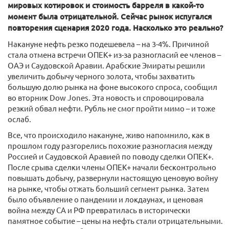
мировых котировок и стоимость барреля в какой-то
момент была отрицательной. Сейчас рынок испугался
повторения сценария 2020 года. Насколько это реально?
Накануне нефть резко подешевела – на 3-4%. Причиной
стала отмена встречи ОПЕК+ из-за разногласий ее членов –
ОАЭ и Саудовской Аравии. Арабские Эмираты решили
увеличить добычу черного золота, чтобы захватить
большую долю рынка на фоне высокого спроса, сообщил
во вторник Dow Jones. Эта новость и спровоцировала
резкий обвал нефти. Рубль не смог пройти мимо – и тоже
ослаб.
Все, что происходило накануне, живо напомнило, как в
прошлом году разгорелись похожие разногласия между
Россией и Саудовской Аравией по поводу сделки ОПЕК+.
После срыва сделки члены ОПЕК+ начали бесконтрольно
повышать добычу, развернули настоящую ценовую войну
на рынке, чтобы отжать больший сегмент рынка. Затем
было объявление о пандемии и локдаунах, и ценовая
война между СА и РФ превратилась в исторически
памятное событие – цены на нефть стали отрицательными.