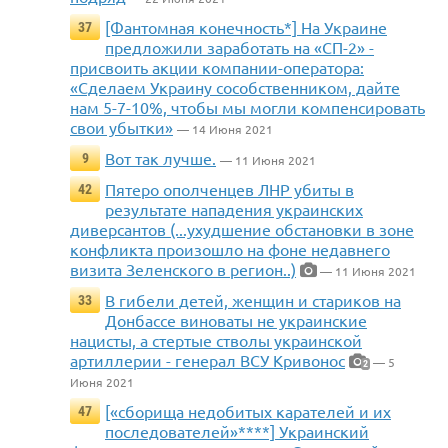
[Фантомная конечность*] На Украине
37
предложили заработать на «СП-2» -
присвоить акции компании-оператора:
«Сделаем Украину сособственником, дайте
нам 5-7-10%, чтобы мы могли компенсировать
свои убытки»
— 14 Июня 2021
Вот так лучше.
9
— 11 Июня 2021
Пятеро ополченцев ЛНР убиты в
42
результате нападения украинских
диверсантов (...ухудшение обстановки в зоне
конфликта произошло на фоне недавнего
визита Зеленского в регион..)
— 11 Июня 2021
В гибели детей, женщин и стариков на
33
Донбассе виноваты не украинские
нацисты, а стертые стволы украинской
артиллерии - генерал ВСУ Кривонос
— 5
2
Июня 2021
[«сборища недобитых карателей и их
47
последователей»****] Украинский