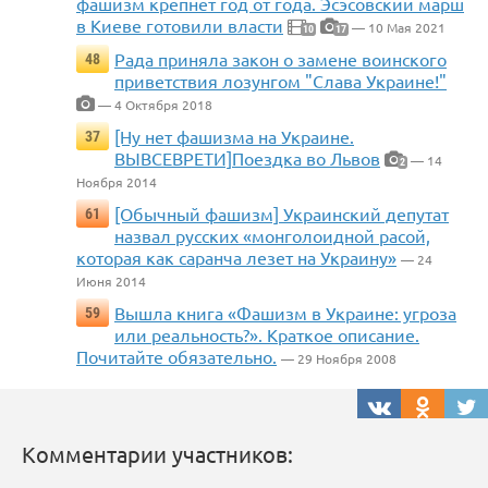
фашизм крепнет год от года. Эсэсовский марш
в Киеве готовили власти
— 10 Мая 2021
10
17
Рада приняла закон о замене воинского
48
приветствия лозунгом "Слава Украине!"
— 4 Октября 2018
[Ну нет фашизма на Украине.
37
ВЫВСЕВРЕТИ]Поездка во Львов
— 14
2
Ноября 2014
[Обычный фашизм] Украинский депутат
61
назвал русских «монголоидной расой,
которая как саранча лезет на Украину»
— 24
Июня 2014
Вышла книга «Фашизм в Украине: угроза
59
или реальность?». Краткое описание.
Почитайте обязательно.
— 29 Ноября 2008
Комментарии участников: