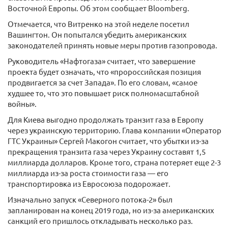
Восточной Европы. Об этом сообщает Bloomberg.
Отмечается, что Витренко на этой неделе посетил
Вашингтон. Он попытался убедить американских
законодателей принять новые меры против газопровода.
Руководитель «Нафтогаза» считает, что завершение
проекта будет означать, что «пророссийская позиция
продвигается за счет Запада». По его словам, «самое
худшее то, что это повышает риск полномасштабной
войны».
Для Киева выгодно продолжать транзит газа в Европу
через украинскую территорию. Глава компании «Оператор
ГТС Украины» Сергей Макогон считает, что убытки из-за
прекращения транзита газа через Украину составят 1,5
миллиарда долларов. Кроме того, страна потеряет еще 2-3
миллиарда из-за роста стоимости газа — его
транспортировка из Евросоюза подорожает.
Изначально запуск «Северного потока-2» был
запланирован на конец 2019 года, но из-за американских
санкций его пришлось откладывать несколько раз.