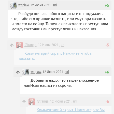
waplaw
, 12 Июня 2021 ,
url
+5
Разбуди ночью любого нациста и он подумает,
что, либо его пришли казнить, или ему пора казнить
и ползти на войну. Типичная психология преступника
между состояниями преступления и наказания.
fStrange
, 12 Июня 2021 ,
url
-5
Комментарий скрыт. Нажмите, чтобы
показать.
waplaw
, 12 Июня 2021 ,
url
+6
Добавить надо, что вышеизложенное
напИсал нацист из схрона.
fStrange
, 12 Июня 2021 ,
url
-6
Комментарий скрыт. Нажмите, чтобы