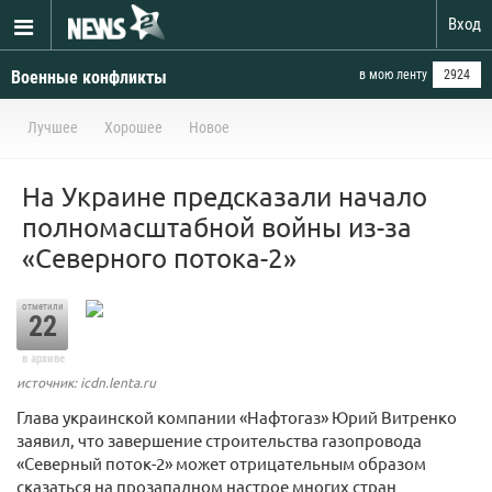
Вход
Военные конфликты
в мою ленту
2924
Лучшее
Хорошее
Новое
На Украине предсказали начало
полномасштабной войны из-за
«Северного потока-2»
отметили
22
в архиве
источник: icdn.lenta.ru
Глава украинской компании «Нафтогаз» Юрий Витренко
заявил, что завершение строительства газопровода
«Северный поток-2» может отрицательным образом
сказаться на прозападном настрое многих стран