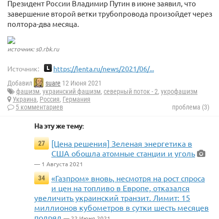
Президент России Владимир Путин в июне заявил, что
завершение второй ветки трубопровода произойдет через
полтора-два месяца.
источник: s0.rbk.ru
Источник:
https://lenta.ru/news/2021/06/...
Добавил
suare
12 Июня 2021
фашизм
,
украинский фашизм
,
северный поток - 2
,
укрофашизм
Украина
,
Россия
,
Германия
5 комментариев
проблема (3)
На эту же тему:
[Цена решения] Зеленая энергетика в
27
США обошла атомные станции и уголь
— 1 Августа 2021
«Газпром» вновь, несмотря на рост спроса
34
и цен на топливо в Европе, отказался
увеличить украинский транзит. Лимит: 15
миллионов кубометров в сутки шесть месяцев
подряд
— 22 Июня 2021