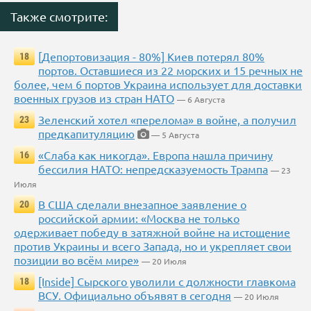
Также смотрите:
[Депортовизация - 80%] Киев потерял 80%
18
портов. Оставшиеся из 22 морских и 15 речных не
более, чем 6 портов Украина использует для доставки
военных грузов из стран НАТО
— 6 Августа
Зеленский хотел «перелома» в войне, а получил
23
предкапитуляцию
— 5 Августа
«Слаба как никогда». Европа нашла причину
16
бессилия НАТО: непредсказуемость Трампа
— 23
Июля
В США сделали внезапное заявление о
20
российской армии: «Москва не только
одерживает победу в затяжной войне на истощение
против Украины и всего Запада, но и укрепляет свои
позиции во всём мире»
— 20 Июля
[Inside] Сырского уволили с должности главкома
18
ВСУ. Официально объявят в сегодня
— 20 Июля