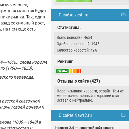
ысяч человек,
тронная монета» будет
О сайте vesti.ru
ники рынка. Так, один
азад ее сильный рост,
Статистика:
, на нем еще есть
Всего новостей: 4654
Одобрено новостей: 1945
Качество новостей: 42%
Рейтинг
564—1616), слова короля
го (1790— 1853).
еского перевода,
Отзывы о сайте (427)
Переписывают новости, рерайт. Тем не
менее качественный и хороший сайт.
 русской сказочной
Оставлю нейтрально.
 руку своей дочери и
О сайте News2.ru
алова (1800—1848) в
нии «Искусство и
Новости 2.0 — новостной сайт нового