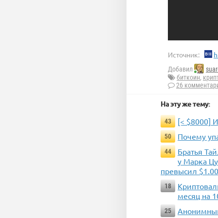
Источник:
h
Добавил
suar
биткоин
,
крип
26 комментар
На эту же тему:
[< $8000] 
43
Почему уп
50
Братья Тай
44
у Марка Ц
превысил $1.00
Криптовалю
18
месяц на 
Анонимный
25