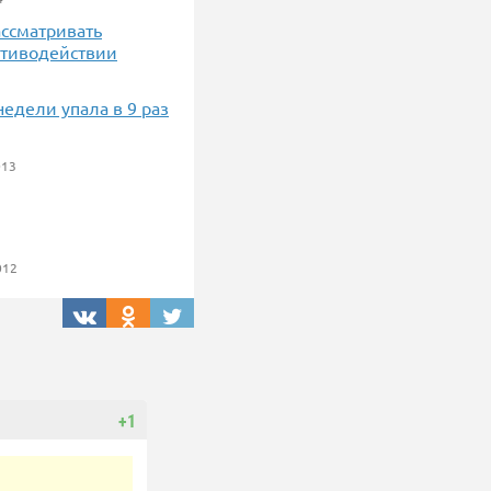
ассматривать
отиводействии
едели упала в 9 раз
013
012
+1