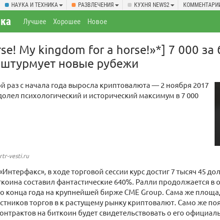
НАУКА И ТЕХНИКА
РАЗВЛЕЧЕНИЯ
КУХНЯ NEWS2
КОММЕНТАРИ
ка
Лучшее
Хорошее
Новое
rse! My kingdom for a horse!»*] 7 000 за
 штурмует новые рубежи
ой раз с начала года выросла криптовалюта — 2 ноября 2017
олел психологический и исторический максимум в 7 000
tr-vesti.ru
«Интерфакс», в ходе торговой сессии курс достиг 7 тысяч 45 д
иткоина составил фантастические 640%. Ралли продолжается в
 конца года на крупнейшей бирже CME Group. Сама же площад
стников торгов в к растущему рынку криптовалют. Само же по
нтрактов на биткоин будет свидетельствовать о его официал