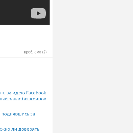
проблема (2)
н. за идею Facebook
ный запас биткоинов
, поднявшись за
ожно ли доверять