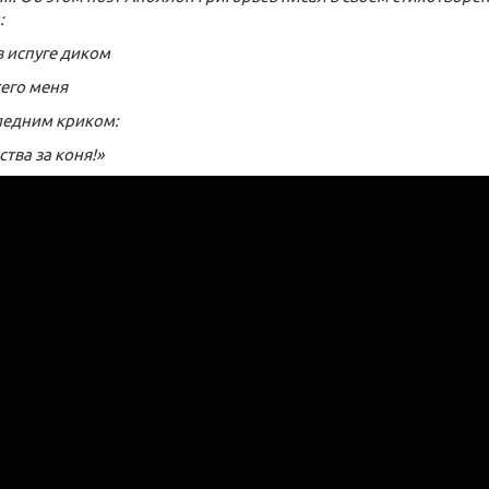
:
в испуге диком
его меня
ледним криком:
тва за коня!»