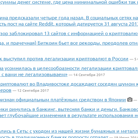
 суммы денег системе, где цена минимальной ошибки так 
ина предсказали четыре года назад. В социальных сетях н
ть пост на сайте Reddit, который датируется 31 августа 201
зор заблокировал 13 сайтов с информацией о криптовалю
а, и прачечная) Биткоин бьет все рекорды, преодолев отм
к выступил против легализации криптовалют в России
— 5 
а усомнилась в целесообразности легализации криптова
, с вами не легализовываем»
— 14 Сентября 2017
риптовалют во Владивостоке досаждают соседям шумом 
неров
— 12 Сентября 2017
ризнан официальным платёжным средством в Японии
— 
ки ринулись в банкинг, вытесняя банки и деньги. Банков
ает глубочайшие изменения в результате использования 
ались в Сеть: с уходом из нашей жизни бумажных и метал
ость в традиционных банках попросту отпадет
— 19 Июня 201