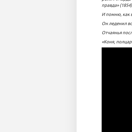
правда» (1854)
И помню, как 
Он леденил вс
Отчаянья пос
«Коня, полцарс