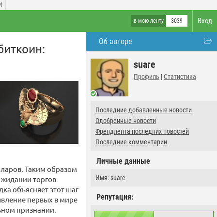
И
Вход
в мою ленту
3039
Об авторе
 биткоин:
suare
Профиль
|
Статистика
Последние добавленные новости
Одобренные новости
Френдлента последних новостей
Последние комментарии
Личные данные
олларов. Таким образом
Имя: suare
 ожидании торгов
ка объясняет этот шаг
Репутация:
явление первых в мире
ьном признании.