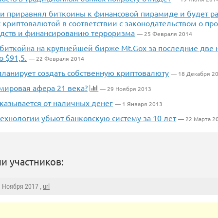
ии приравнял биткоины к финансовой пирамиде и будет р
 криптовалютой в соответствии с законодательством о пр
дств и финансированию терроризма
— 25 Февраля 2014
биткойна на крупнейшей бирже Mt.Gox за последние две н
о $91,5.
— 22 Февраля 2014
планирует создать собственную криптовалюту
— 18 Декабря 2
мировая афера 21 века?
— 29 Ноября 2013
казывается от наличных денег
— 1 Января 2013
ехнологии убьют банковскую систему за 10 лет
— 22 Марта 2
и участников:
3 Ноября 2017 ,
url