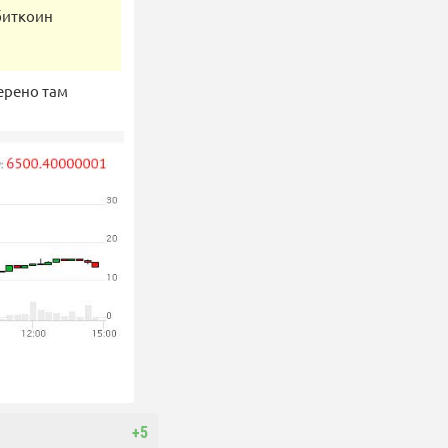
биткоин
верено там
+5