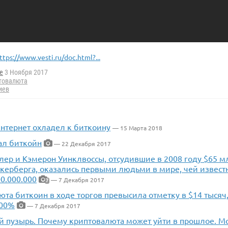
ttps://www.vesti.ru/doc.html?...
e
3 Ноября 2017
товалюта
иев
Интернет охладел к биткоину
— 15 Марта 2018
ал биткойн
— 22 Декабря 2017
лер и Кэмерон Уинклвоссы, отсудившие в 2008 году $65 мл
укерберга, оказались первыми людьми в мире, чей извест
0.000.000
— 7 Декабря 2017
7
та биткоин в ходе торгов превысила отметку в $14 тысяч
100%
— 7 Декабря 2017
 пузырь. Почему криптовалюта может уйти в прошлое. М