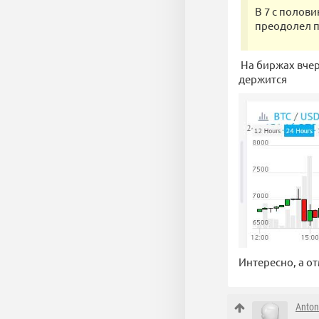
В 7 с полов
преодолел п
На биржах вчера
держится
Интересно, а от
Anton