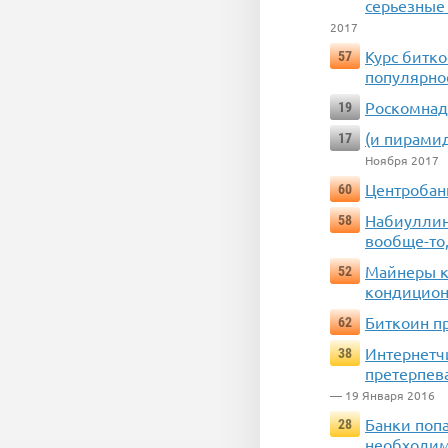
серьезные
2017
Курс битко
57
популярнос
Роскомнад
19
(и пирамид
17
Ноября 2017
Центробан
60
Набиуллин
58
вообще-то
Майнеры к
52
кондицио
Биткоин п
62
Интернетчи
38
претерпев
— 19 Января 2016
Банки поп
28
необходим