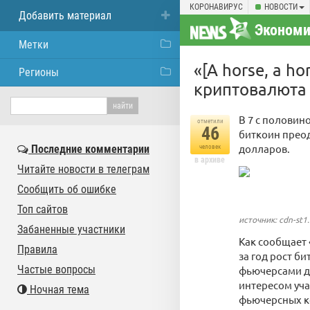
КОРОНАВИРУС
НОВОСТИ
Добавить материал
Экономи
Метки
«[A horse, a ho
Регионы
криптовалюта
В 7 с половин
отметили
46
биткоин преод
долларов.
Последние комментарии
человек
в архиве
Читайте новости в телеграм
Сообщить об ошибке
Топ сайтов
источник: cdn-st1.r
Забаненные участники
Как сообщает 
Правила
за год рост б
Частые вопросы
фьючерсами до
интересом уча
Ночная тема
фьючерсных ко