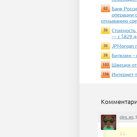
Банк Росс
62
операции с
отмыванию сре
Стоимость 
36
— с $829 д
JPMorgan 
36
Биткоин – 
38
Швеция от
103
Интернет-т
106
Комментари
oleg_ws
, 