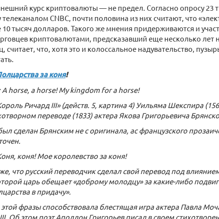
нешний курс криптовалюты — не предел. Согласно опросу 23 т
телеканалом CNBC, почти половина из них считают, что «элек
 10 тысяч долларов. Такого же мнения придерживаются и участ
рговцев криптовалютами, предсказавший еще несколько лет н
 считает, что, хотя это и колоссальное надувательство, пузырь
ать.
Полцарства за коня
!
 A horse, a horse! My kingdom for a horse!
Король Ричард III» (действ. 5, картина 4) Уильяма Шекспира (1
хотворном переводе (1833) актера Якова Григорьевича Брянско
был сделан Брянским не с оригинала, ас французского прозаич
точен.
Коня, коня! Мое королевство за коня!
е, что русский переводчик сделал свой перевод под влиянием
оторой царь обещает «доброму молодцу» за какие-либо подвиги
лцарства в придачу».
этой фразы способствовала блестящая игра актера Павла Моч
III. Об этом поэт Аполлон Григорьев писал в своем стихотворе