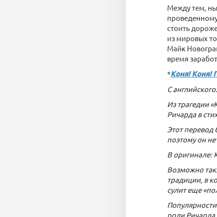
Между тем, ны
проведенному 
стоить дороже
из мировых то
Майк Новограц,
время заработ
*
Коня! Коня! 
С английского:
Из трагедии «
Ричарда в сти
Этот перевод 
поэтому он не
В оригинале: 
Возможно такж
традиции, в к
сулит еще «по
Популярности 
роли Ричарда 