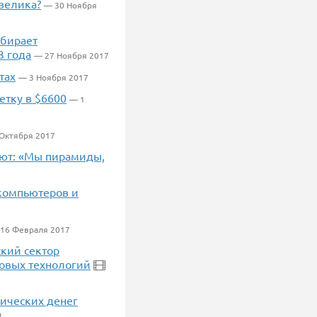
велика?
— 30 Ноября
абирает
3 года
— 27 Ноября 2017
тах
— 3 Ноября 2017
етку в $6600
— 1
Октября 2017
лют: «Мы пирамиды,
компьютеров и
16 Февраля 2017
ский сектор
новых технологий
лических денег
4