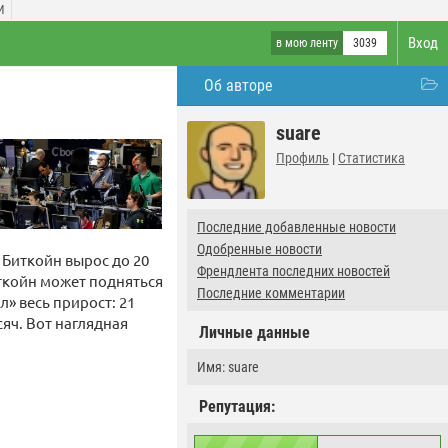
И
Вход
в мою ленту
3039
Об авторе
suare
Профиль
|
Статистика
Последние добавленные новости
Одобренные новости
 Биткойн вырос до 20
Френдлента последних новостей
иткойн может подняться
Последние комментарии
» весь прирост: 21
яч. Вот наглядная
Личные данные
Имя: suare
Репутация: