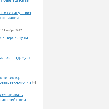
, поднявшись за
нко покинул пост
ассоциации
16 Ноября 2017
и к переходу на
товалюта штурмует
ский сектор
новых технологий
ассматривать
отиводействии