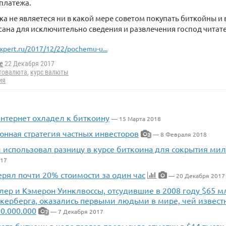
платежа.
ка не являетеся ни в какой мере советом покупать биткойны и
сана для исключительно сведения и развлечения господ читате
xpert.ru/2017/12/22/pochemu-u...
e
22 Декабря 2017
товалюта
,
курс валюты
ия
Интернет охладел к биткоину
— 15 Марта 2018
онная стратегия частных инвесторов
— 8 Февраля 2018
2
 использовал разницу в курсе биткоина для сокрытия ми
017
терял почти 20% стоимости за один час
— 20 Декабря 2017
лер и Кэмерон Уинклвоссы, отсудившие в 2008 году $65 мл
укерберга, оказались первыми людьми в мире, чей извест
0.000.000
— 7 Декабря 2017
7