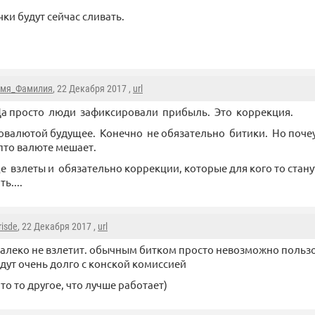
ки будут сейчас сливать.
мя_Фамилия
, 22 Декабря 2017 ,
url
а просто люди зафиксировали прибыль. Это коррекция.
овалютой будущее. Конечно не обязательно битики. Но почеу
пто валюте мешает.
е взлеты и обязательно коррекции, которые для кого то стан
ь....
risde
, 22 Декабря 2017 ,
url
алеко не взлетит. обычным битком просто невозможно пользо
дут очень долго с конской комиссией
то то другое, что лучше работает)