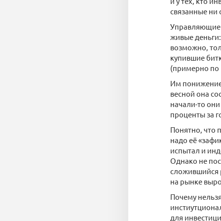
и у тех, кто 
связанные ни с
Управляющие 
живые деньги:
возможно, тол
купившие битк
(примерно по 
Им понижение 
весной она со
начали-то они 
проценты за г
Понятно, что 
надо её «зафи
испытал и инд
Однако не пос
сложившийся р
на рынке выро
Почему нельзя
инстиутционал
для инвестици