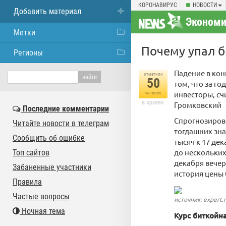
КОРОНАВИРУС
НОВОСТИ
Добавить материал
Экономи
Метки
Почему упал б
Регионы
Падение в кон
отметили
50
том, что за г
инвесторы, с
человек
в архиве
Громковский
Последние комментарии
Спрогнозирова
Читайте новости в телеграм
тогдашних зна
Сообщить об ошибке
тысяч к 17 де
до нескольких
Топ сайтов
декабря вечер
Забаненные участники
история цены 
Правила
Частые вопросы
источник: expert.
Ночная тема
Курс биткойн