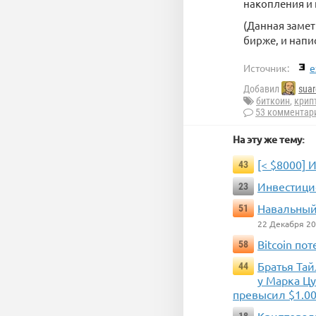
накопления и 
(Данная замет
бирже, и напи
Источник:
e
Добавил
suar
биткоин
,
крип
53 комментар
На эту же тему:
[< $8000] 
43
Инвестици
23
Навальный
51
22 Декабря 2
Bitcoin по
58
Братья Тай
44
у Марка Ц
превысил $1.00