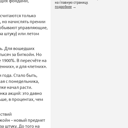
яющих фондами,
на главную страницу.
подробнее
→
считаются только
, но начислять премии
 добывают управляющие,
а штуку) или летом
ль. Для вошедших
тысяч за биткойн. Но
е 1900%. В пересчёте на
енних», и для «летних».
 года. Стало быть,
ая с понедельника,
же начал расти.
нка акций: это давно
ше, в процентах, чем
йствий
ткойн – новый предмет
а штуку. До того на