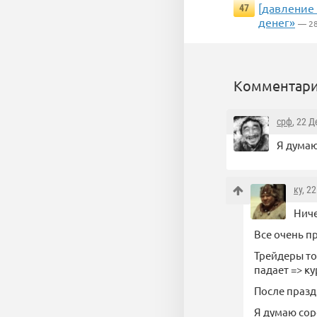
[давление 
47
денег»
— 28
Комментари
срф
, 22 
Я думаю
ку
, 2
Ниче
Все очень п
Трейдеры то
падает => ку
После празд
Я думаю сор