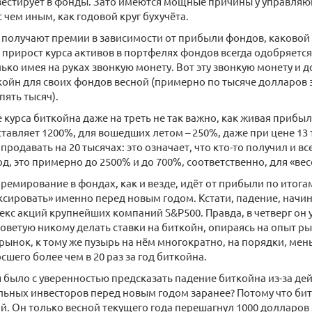
инвестирует в фонды. Зато имеются мощные причины у управл
 чем иным, как годовой круг бухучёта.
получают премии в зависимости от прибыли фондов, каковой 
 прирост курса активов в портфелях фондов всегда одобряется
ько имея на руках звонкую монету. Вот эту звонкую монету и
ойн для своих фондов весной (примерно по тысяче долларов з
пять тысяч).
курса биткойна даже на треть не так важно, как живая прибы
ставляет 1200%, для вошедших летом – 250%, даже при цене 13 
продавать на 20 тысячах: это означает, что кто-то получил и вс
од, это примерно до 2500% и до 700%, соответственно, для «вес
премирование в фондах, как и везде, идёт от прибыли по итогам
ксировать» именно перед новым годом. Кстати, падение, начин
екс акций крупнейших компаний S&P500. Правда, в четверг он у
оветую никому делать ставки на биткойн, опираясь на опыт ры
ынок, к тому же пузырь на нём многократно, на порядки, мень
сшего более чем в 20 раз за год биткойна.
 было с уверенностью предсказать падение биткойна из-за де
ьных инвесторов перед новым годом заранее? Потому что би
й. Он только весной текущего года перешагнул 1000 долларов з