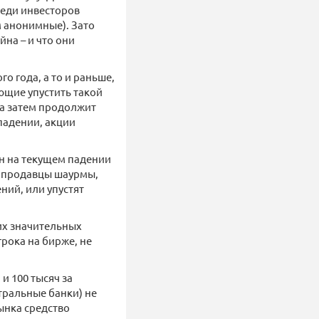
реди инвесторов
м анонимные). Зато
на – и что они
о года, а то и раньше,
ающие упустить такой
 а затем продолжит
 падении, акции
н на текущем падении
, продавцы шаурмы,
ний, или упустят
их значительных
рока на бирже, не
и 100 тысяч за
нтральные банки) не
ынка средство