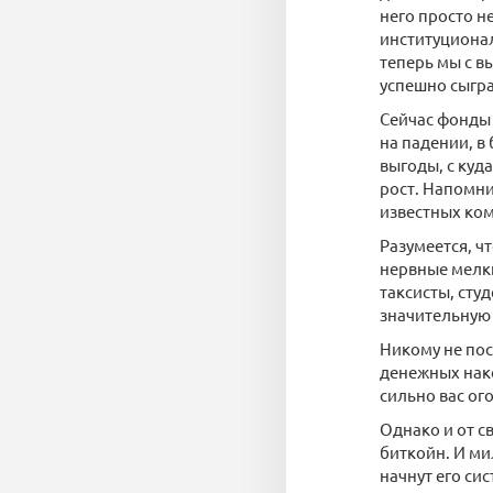
него просто н
институционал
теперь мы с в
успешно сыгра
Сейчас фонды 
на падении, в
выгоды, с куд
рост. Напомни
известных ком
Разумеется, ч
нервные мелк
таксисты, сту
значительную
Никому не пос
денежных нако
сильно вас ог
Однако и от с
биткойн. И ми
начнут его си