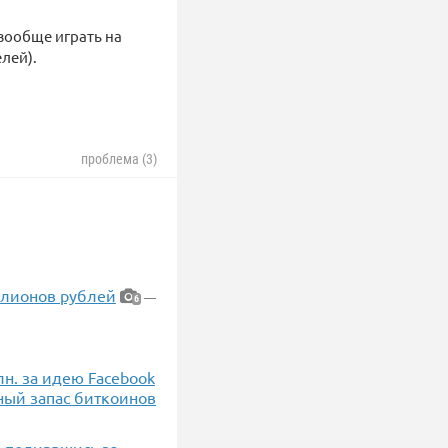
 вообще играть на
лей).
проблема (3)
ллионов рублей
—
6
н. за идею Facebook
ный запас биткоинов