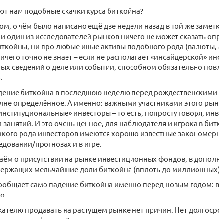
т нам подобные скачки курса биткойна?
том, о чём было написано ещё две недели назад в той же замет
ни один из исследователей рынков ничего не может сказать опр
биткойны, ни про любые иные активы подобного рода (валюты, 
ничего точно не знает – если не располагает «инсайдерской» ин
ых сведений о деле или событии, способном обязательно по
.
адение биткойна в последнюю неделю перед рождественскими
лне определённое. А именно: важными участниками этого рын
нституциональные» инвесторы – то есть, попросту говоря, и
и занятий. И это очень ценное, для наблюдателя и игрока в би
акого рода инвесторов имеются хорошо известные закономер
едовании/прогнозах и в игре.
аём о присутствии на рынке инвестиционных фондов, в допол
 держащих мельчайшие доли биткойна (вплоть до миллионных
сообщает само падение биткойна именно перед новым годом: 
о.
ателю продавать на растущем рынке нет причин. Нет долгоср