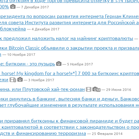
та биткоин в ходе торгов превысила отметку в $14 тысяч
100%
— 7 Декабря 2017
президента по вопросам развития интернета Герман Климе
ля совета Института развития интернета для Российской 
 блокчейна
— 4 Декабря 2017
к предложил наложить налог на майнинг криптовалюты
— 
ки Bitcoin Classic объявили о закрытии проекта и призвал
h
— 10 Ноября 2017
se: биткоин - это пузырь
— 5 Ноября 2017
 a horse! My kingdom for a horse!»*] 7 000 за биткоин: крип
ежи
— 3 Ноября 2017
2
ина, или Плутовской хай-тек-роман
— 29 Июня 2016
13
ки ринулись в банкинг, вытесняя банки и деньги. Банков
ает глубочайшие изменения в результате использования 
ии приравнял биткоины к финансовой пирамиде и будет р
 криптовалютой в соответствии с законодательством о пр
дств и финансированию терроризма
— 25 Февраля 2014