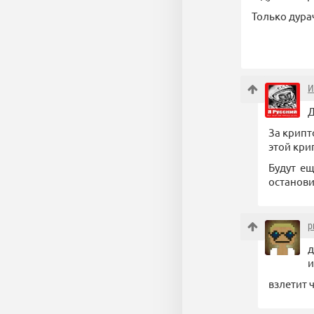
Только дурач
И
Д
За крипт
этой кри
Будут ещ
остановит
p
д
и
взлетит ч