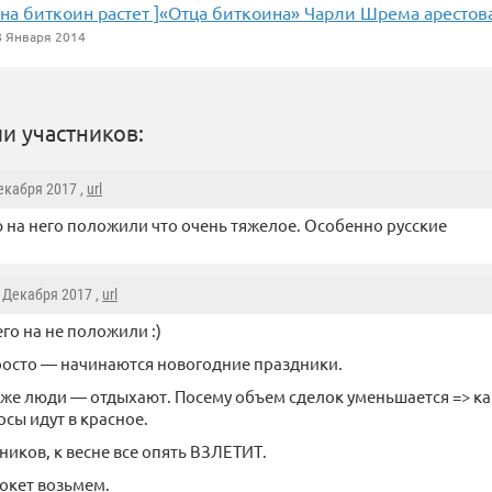
на биткоин растет ]«Отца биткоина» Чарли Шрема арестов
 Января 2014
и участников:
Декабря 2017 ,
url
 на него положили что очень тяжелое. Особенно русские
2 Декабря 2017 ,
url
го на не положили :)
росто — начинаются новогодние праздники.
же люди — отдыхают. Посему объем сделок уменьшается => к
рсы идут в красное.
ников, к весне все опять ВЗЛЕТИТ.
окет возьмем.