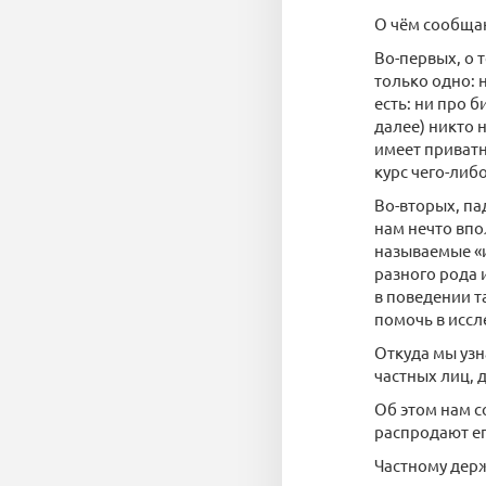
О чём сообщаю
Во-первых, о 
только одно: 
есть: ни про 
далее) никто 
имеет приватн
курс чего-либо
Во-вторых, п
нам нечто впо
называемые «и
разного рода 
в поведении т
помочь в иссл
Откуда мы узн
частных лиц,
Об этом нам 
распродают ег
Частному держ