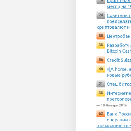
Криптовалю
18
месяц на 
Советник 
24
председате
криптовалют и
Центробан
55
Разработчи
38
Bitcoin Cas
Credit Suis
56
«[A horse,
46
новые руб
Отец битко
21
Интернетчи
38
претерпев
— 19 Января 2016
Банк Росс
62
операции с
отмыванию сре