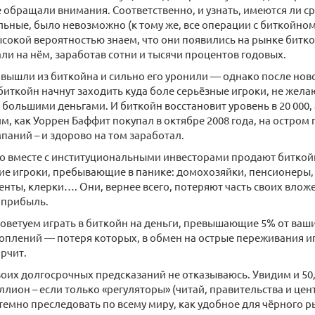
е обращали внимания. Соответственно, и узнать, имеются ли с
ьные, было невозможно (к тому же, все операции с биткойно
ысокой вероятностью знаем, что они появились на рынке биткой
ли на нём, заработав сотни и тысячи процентов годовых.
вышли из биткойна и сильно его уронили — однако после новог
 биткойн начнут заходить куда боле серьёзные игроки, не жел
а большими деньгами. И биткойн восстановит уровень в 20 000,
м, как Уоррен Баффит покупал в октябре 2008 года, на остром
паний – и здорово на том заработал.
то вместе с институциональными инвесторами продают биткой
ие игроки, пребывающие в панике: домохозяйки, пенсионеры
денты, клерки…. Они, вернее всего, потеряют часть своих вложе
 прибыль.
оветуем играть в биткойн на деньги, превышающие 5% от ваш
плений — потеря которых, в обмен на острые переживания иг
орчит.
воих долгосрочных предсказаний не отказываюсь. Увидим и 50, 
ллион – если только «регуляторы» (читай, правительства и це
стемно преследовать по всему миру, как удобное для чёрного р