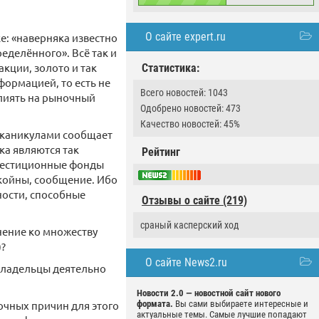
О сайте expert.ru
ке: «наверняка известно
еделённого». Всё так и
акции, золото и так
Статистика:
формацией, то есть не
Всего новостей: 1043
влиять на рыночный
Одобрено новостей: 473
Качество новостей: 45%
 каникулами сообщает
ка являются так
Рейтинг
нвестиционные фонды
ткойны, сообщение. Ибо
ности, способные
Отзывы о сайте (219)
сраный касперский ход
нение ко множеству
)?
О сайте News2.ru
владельцы деятельно
Новости 2.0 — новостной сайт нового
очных причин для этого
формата.
Вы сами выбираете интересные и
актуальные темы. Самые лучшие попадают