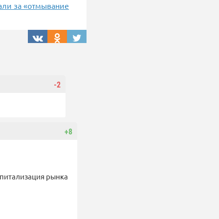
али за «отмывание
-2
+8
апитализация рынка