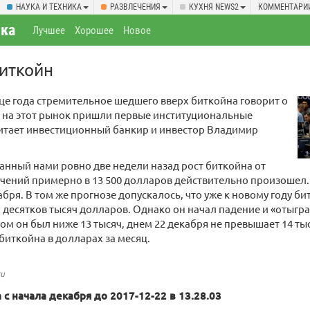
НАУКА И ТЕХНИКА
РАЗВЛЕЧЕНИЯ
КУХНЯ NEWS2
КОММЕНТАРИ
ка
Лучшее
Хорошее
Новое
иткойн
це года стремительное шедшего вверх биткойна говорит о
од на этот рынок пришли первые институциональные
читает инвестиционный банкир и инвестор Владимир
нный нами ровно две недели назад рост биткойна от
чений примерно в 13 500 долларов действительно произошел.
кабря. В том же прогнозе допускалось, что уже к новому году б
 десятков тысяч долларов. Однако он начал падение и «отыграл
ом он был ниже 13 тысяч, днем 22 декабря не превышает 14 тыс
биткойна в долларах за месяц.
ru
а с начала декабря до 2017-12-22 в 13.28.03