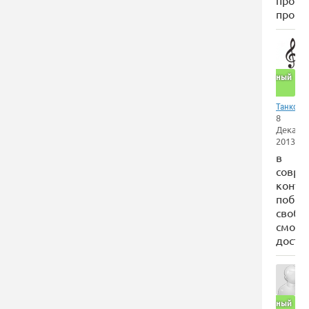
прокр
пропа
Отличный
сайт
Танкогр
8
Декабр
2013
в
совре
конъю
побра
свобо
смотр
досто
Отличный