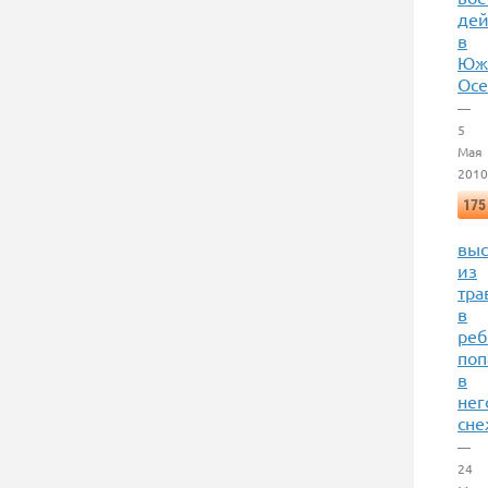
дей
в
Юж
Осе
—
5
Мая
2010
175
выс
из
тра
в
реб
поп
в
нег
сн
—
24