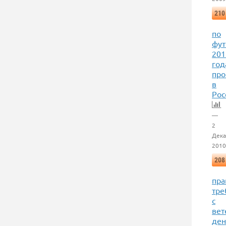
210
по
фут
201
год
про
в
Рос
—
2
Дека
2010
208
пра
тре
с
вет
ден