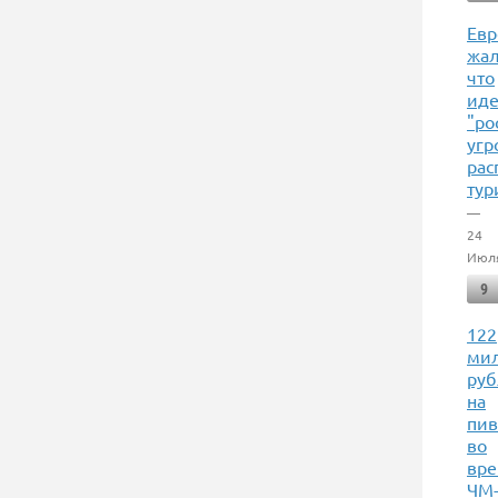
Ев
жал
что
ид
"ро
угр
рас
тур
—
24
Июл
9
122
ми
руб
на
пив
во
вр
ЧМ-