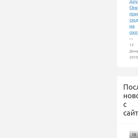
дру
Он
пр
сю
на
охо
—
13
Дека
2010
Пос
нов
с
сайт
10