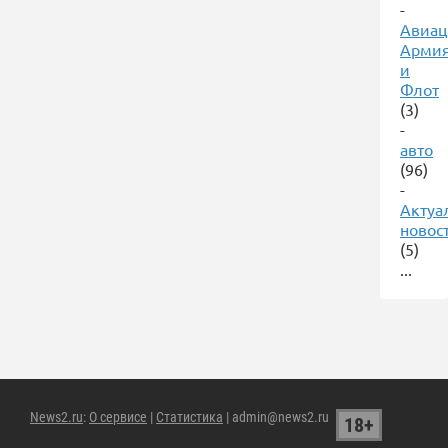
-
Авиац
Арми
и
Флот
(3)
-
авто
(96)
-
Актуа
новос
(5)
...
News2.ru
:
О сервисе
|
Статистика
| admin@news2.ru
18+