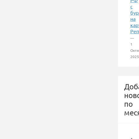
РФ
с
бур
на
кар
Реп
—
1
Октя
2025
Доб
нов
по
мес