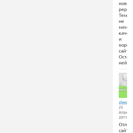
новост
рерайт
Тем
не
менее
качес
и
хоро
сайт.
Остав
нейтр
Отличный
сайт
sheep_ad
25
Апреля
2011
Отли
сайт\