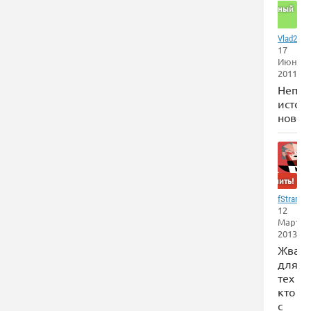
Отличный
сайт
Vlad2000
17
Июня
2011
Непло
источ
новос
Забанить!
,
fStrange
12
Марта
2013
Жвачк
для
тех
кто
с