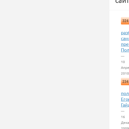
сайт
324
раз
сам
пре
По
—
10
Апр
2010
234
пол
Его
Гай
—
16
Дека
2009