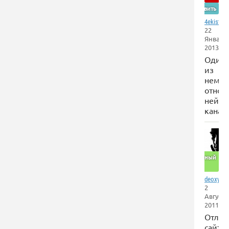
Оставить
,
4ekist
22
Января
2013
Один
из
немно
относ
нейтр
канал
Отличный
сайт
deoxyrib
2
Августа
2011
Отли
сайт\