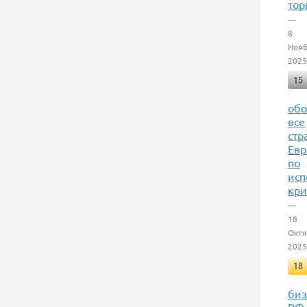
тор
—
8
Ноя
2025
15
обо
все
стр
Ев
по
исп
кри
—
18
Октя
2025
18
биз