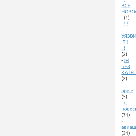
ВСЕ
НОВО
!
(1)
-
! !
!
УЯЗВ
IT !
! !
(2)
-
!+!
БЕЗ
КАТЕ
(2)
-
apple
(5)
-
it-
новос
(71)
-
авиац
(31)