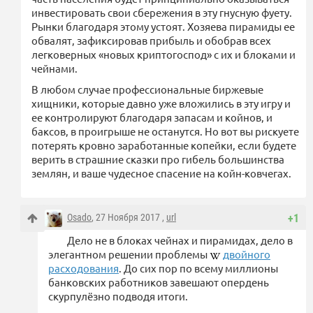
инвестировать свои сбережения в эту гнусную фуету.
Рынки благодаря этому устоят. Хозяева пирамиды ее
обвалят, зафиксировав прибыль и обобрав всех
легковерных «новых криптогоспод» с их и блоками и
чейнами.
В любом случае профессиональные биржевые
хищники, которые давно уже вложились в эту игру и
ее контролируют благодаря запасам и койнов, и
баксов, в проигрыше не останутся. Но вот вы рискуете
потерять кровно заработанные копейки, если будете
верить в страшние сказки про гибель большинства
землян, и ваше чудесное спасение на койн-ковчегах.
Osado
, 27 Ноября 2017 ,
url
+1
Дело не в блоках чейнах и пирамидах, дело в
элегантном решении проблемы
двойного
расходования
. До сих пор по всему миллионы
банковских работников завешают опердень
скурпулёзно подводя итоги.