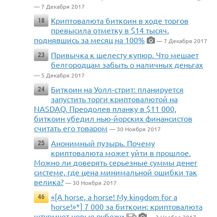
— 7 Декабря 2017
Криптовалюта биткоин в ходе торгов
18
превысила отметку в $14 тысяч,
поднявшись за месяц на 100%
— 7 Декабря 2017
Привычка к шелесту купюр. Что мешает
23
белгородцам забыть о наличных деньгах
— 5 Декабря 2017
Биткоин на Уолл-стрит: планируется
24
запустить торги криптовалютой на
NASDAQ. Преодолев планку в $11 000,
биткоин убедил нью-йорских финансистов
считать его товаром
— 30 Ноября 2017
Анонимный пузырь. Почему
25
криптовалюта может уйти в прошлое.
Можно ли доверять серьезные суммы денег
системе, где цена минимальной ошибки так
велика?
— 30 Ноября 2017
«[A horse, a horse! My kingdom for a
46
horse!»*] 7 000 за биткоин: криптовалюта
штурмует новые рубежи