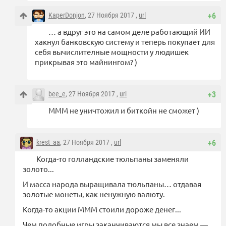
KaperDonjon
, 27 Ноября 2017 ,
url
+6
… а вдруг это на самом деле работающий ИИ
хакнул банковскую систему и теперь покупает для
себя вычислителные мощности у людишек
прикрывая это майнингом? )
bee_e
, 27 Ноября 2017 ,
url
+3
МММ не уничтожил и биткойн не сможет )
krest_aa
, 27 Ноября 2017 ,
url
+6
Когда-то голландские тюльпаны заменяли
золото...
И масса народа выращивала тюльпаны… отдавая
золотые монеты, как ненужную валюту.
Когда-то акции МММ стоили дороже денег...
Чем подобные игры заканчиваются мы все знаем —