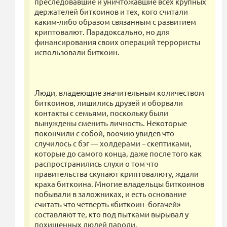
преследовавшие и уничтожавшие всех крупных
держателей биткоинов и тех, кого считали
каким-либо образом связанным с развитием
криптовалют. Парадоксально, но для
финансирования своих операций террористы
использовали биткоин.
Люди, владеющие значительным количеством
биткоинов, лишились друзей и оборвали
контакты с семьями, поскольку были
вынуждены сменить личность. Некоторые
покончили с собой, воочию увидев что
случилось с бэг — холдерами – скептиками,
которые до самого конца, даже после того как
распространились слухи о том что
правительства скупают криптовалюту, ждали
краха биткоина. Многие владельцы биткоинов
побывали в заложниках, и есть основание
считать что четверть «биткоин -богачей»
составляют те, кто под пытками вырывал у
похищенных людей пароли.