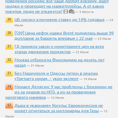
поведения россиян: всё чаще дробят корзину, ищут
скидки и переходят на маркетплейсы. А от каких
покупок люди не откажутся?
— 3 Августа
7
ЦБ снизил ключевую ставку до 14% годовых
20
— 24
Июля
[$99] Цена нефти марки Brent поднялась выше 99
20
долларов за баррель впервые с 22 мая
— 23 Июля
ГД приняла закон о мониторинге цен на всех
21
этапах движения продуктов
— 22 Июля
Москва отбросила Финляндию на десять лет
22
назад
— 21 Июля
Без Мариуполя и Одессы летим в реалии
21
«Третьего мира», – укро-эксперт
— 19 Июля
Михаил Делягин: У нас проблемы с бензином не
74
из-за ударов по НПЗ, а из-за проведения
налогового маневра
— 12 Июля
Дыра в «кармане» Урсулы: Еврокомиссия не
57
может отчитаться за миллиарды для Газы
— 12
Июля