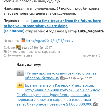
чтобы не повторить нашу судьбу».
Напомним, что в понедельник, 27 ноября, курс биткоина
впервые превысил девять тысяч долларов.
Первоисточник:
I am a time-traveler from the future, here
to beg you to stop what you are doing.
(self.Bitcoin)
отправлено 4 года назад автор
Luka_Magnotta
Источник:
https://rg.ru/2017/11/27/kurs-...
Добавил
suare
27 Ноября 2017
биткоин
,
криптовалюта
,
курс валюты
16 комментариев
проблема (3)
На эту же тему:
«Киты» против «хомячков»: кто стоит за
21
обвалом биткоина
— 23 Декабря 2017
3
Братья Тайлер и Кэмерон Уинклвоссы,
44
отсудившие в 2008 году $65 млн. за идею
Facebook у Марка Цукерберга, оказались
первыми людьми в мире, чей известный
запас биткоинов превысил $1.000.000.000
7