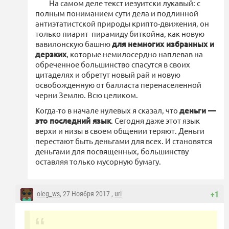
На самом деле текст иезуитски лукавый: с
полным пониманием сути дела и подлинной
антиэтатистской природы крипто-движения, он
только пиарит пирамиду биткойна, как новую
вавилонскую башню
для немногих избранных и
дерзких
, которые немилосердно наплевав на
обреченное большинство спасутся в своих
цитаделях и обретут новый рай и новую
освобожденную от балласта перенаселенной
черни Землю. Всю целиком.
Когда-то в начале нулевых я сказал, что
деньги —
это последний язык
. Сегодня даже этот язык
верхи и низы в своем общении теряют. Деньги
перестают быть деньгами для всех. И становятся
деньгами для посвященных, большинству
оставляя только мусорную бумагу.
oleg_ws
, 27 Ноября 2017 ,
url
+1