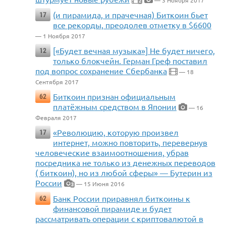
— 3 Ноября 2017
2
(и пирамида, и прачечная) Биткоин бьет
17
все рекорды, преодолев отметку в $6600
— 1 Ноября 2017
[«Будет вечная музыка»] Не будет ничего,
12
только блокчейн. Герман Греф поставил
под вопрос сохранение Сбербанка
— 18
Сентября 2017
Биткоин признан официальным
62
платёжным средством в Японии
— 16
Февраля 2017
«Революцию, которую произвел
17
интернет, можно повторить, перевернув
человеческие взаимоотношения, убрав
посредника не только из денежных переводов
( биткоин), но из любой сферы» — Бутерин из
России
— 15 Июня 2016
3
Банк России приравнял биткоины к
62
финансовой пирамиде и будет
рассматривать операции с криптовалютой в