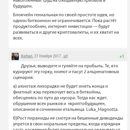
будущем.
Блокчейн гениальная по своей простоте идея, но
одним биткоином не ограничивается. Пока растёт
продуктообмен, интернет инвестиции — будут
развиваться и другие криптовалюты, и их хватит на
всех.
Barban
, 27 Ноября 2017 ,
url
+1
Друзья, выводите и гуляйте на прибыль. Те, кто
курируют эту горку, имеют и пасут 2 альренативных
сценария:
а) ажиотаж лихорадки не будет иметь конца и
фиатный кэш перекочует весь в биткойны,
обесценясь по пути до мусора. Тогда нас ждет.
обрушение всех рынков и «криптобудущее»,
описанное в сочинении итальянца Luka_Magnotta.
б)Рост пирамиды не смотря на бешенные дивиденды
упрется в свои моральные пределы, когда изрядная
часть населения будет принципиально оказываться