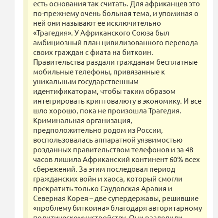
есть основания так считать. Для африканцев это
по-прежнему очень больная тема, и упоминая о
ней они называют ее исключительно
«Трагедия». У Африканского Союза был
амбициозный план цивилизованного перевода
своих граждан с фиата на биткоин.
Правительства раздали гражданам бесплатные
мобильные телефоны, привязанные к
уникальным государственным
идентификаторам, чтобы таким образом
интегрировать криптовалюту в экономику. И все
шло хорошо, пока не произошла Трагедия.
Криминальная организация,
предположительно родом из России,
воспользовалась аппаратной уязвимостью
розданных правительством телефонов и за 48
часов лишила Африканский континент 60% всех
сбережений. За этим последовал период
гражданских войн и хаоса, который смогли
прекратить только Саудовская Аравия и
Северная Корея – две супердержавы, решившие
«проблему биткоина» благодаря авторитарному
политическому устройству. Они разделили