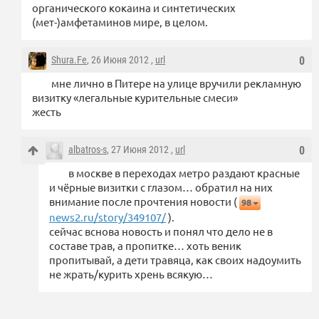
органического кокаина и синтетических
(мет-)амфетаминов мире, в целом.
Shura.Fe
, 26 Июня 2012 ,
url
0
мне лично в Питере на улице вручили рекламную
визитку «легальные курительные смеси»
жесть
albatros-s
, 27 Июня 2012 ,
url
0
в москве в переходах метро раздают красные
и чёрные визитки с глазом… обратил на них
внимание после прочтения новости (
98
news2.ru/story/349107/
).
сейчас вснова новость и понял что дело не в
составе трав, а пропитке… хоть веник
пропитывай, а дети травяца, как своих надоумить
не жрать/курить хрень всякую…