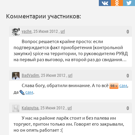
Комментарии участников:
yache
, 25 Июня 2012 ,
url
0
Вопрос решается крайне просто: если
подтверждается факт приобретения (контрольной
закупки) spice на территории, то руководителю РУВД
на первый раз выговор, на второй раз до свидания…
BadVadim
, 25 Июня 2012 ,
url
0
Слава богу, обратили внимание. А то всё
сам
,
98
да
сам
.
Kalaputsa
, 25 Июня 2012 ,
url
0
У нас на районе ларёк стоит и без палева им
торгуют, притом только им. Говорят его закрывали,
но он опять работает :(