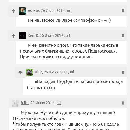
escave
, 26 Июня 2012 ,
url
0
Не на Лесной ли ларек с «парфюмом»? :)
Den_D
, 26 Июня 2012 ,
url
0
Мне известно о том, что такие ларьки есть в
нескольких ближайших городах Подмосковья.
Причем торгуют на виду у полиции.
alick
, 26 Июня 2012 ,
url
0
«На виду». Под бдительным присмотром, я
бы так сказал.
feika
, 26 Июня 2012 ,
url
0
Му-ха-ха. Ну че победили марихуану и гашиш?
Наслаждайтесь победой.
Чтобы получить сто грамм шишек нужно 5-8 недель
выращивать 2-4 растения. Следить за поливом,