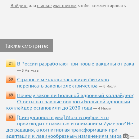
Войдите
или
станьте участником
, чтобы комментировать
Также смотрите:
В России разработают три новые вакцины от рака
21
— 3 Августа
Странные металлы заставили физиков
59
переписать законы электричества
— 8 Июля
Почему закрыли Большой адронный коллайдер?
69
Ответы на главные вопросы Большой адронный
коллайдер остановили до 2030 года
— 4 Июля
[Сингулярность ума] Мозг в цифре: что
63
происходит с памятью и вниманием Zумеров? Не
деградация, а когнитивная трансформация при
адаптации к лавинообразным изменениям мира
—
3