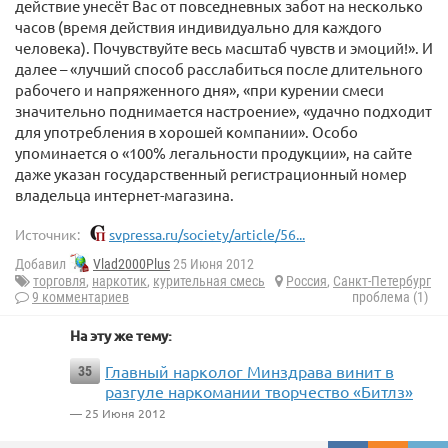
действие унесёт Вас от повседневных забот на несколько
часов (время действия индивидуально для каждого
человека). Почувствуйте весь масштаб чувств и эмоций!». И
далее – «лучший способ расслабиться после длительного
рабочего и напряженного дня», «при курении смеси
значительно поднимается настроение», «удачно подходит
для употребления в хорошей компании». Особо
упоминается о «100% легальности продукции», на сайте
даже указан государственный регистрационный номер
владельца интернет-магазина.
Источник:
svpressa.ru/society/article/56...
Добавил
Vlad2000Plus
25 Июня 2012
торговля
,
наркотик
,
курительная смесь
Россия
,
Санкт-Петербург
9 комментариев
проблема (1)
На эту же тему:
Главный нарколог Минздрава винит в
35
разгуле наркомании творчество «Битлз»
— 25 Июня 2012