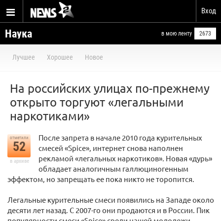
Вход
Наука
в мою ленту
2673
Лучшее
Хорошее
Новое
На российских улицах по-прежнему
открыто торгуют «легальными
наркотиками»
После запрета в начале 2010 года курительных
отметили
52
смесей «Spice», интернет снова наполнен
рекламой «легальных наркотиков». Новая «дурь»
в архиве
обладает аналогичным галлюциногенным
эффектом, но запрещать ее пока никто не торопится.
Легальные курительные смеси появились на Западе около
десяти лет назад. С 2007-го они продаются и в России. Пик
популярности смеси «Spice» среди нашей молодежи