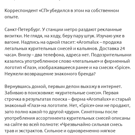
Корреспондент «СП» убедился в этом на собственном
опыте.
Санкт-Петербург. У станции метро раздают рекламные
визитки. Не глядя, на ходу, беру пару штук. Изучаю уже в
вагоне. Надпись на одной гласит: «Aromalux – продажа
легальных курительных смесей и кальянов. Доставка 24
часа». Внизу – два телефона, адреса нет. Подозрительными
казались употребленное слово «легальные» и фирменный
логотип «Глаз», изображавшееся ранее и на смесях «Spice».
Неужели возвращение знакомого бренда?
Вернувшись домой, первым делом выхожу в интернет.
Забиваю в поисковике: «курительные смеси». Первая
строчка в результатах поиска – фирма «Aromalux» и старый
знакомый «Глаз» на логотипе. Нет, «Spice» они не продают,
зато полно какой-то другой «дури». Симптомы после
употребления ассортимента курительных смесей описаны
на сайте во всей полноте: «Чрезвычайно сильная смесь
трав и экстрактов. Сильное и одновременно мягкое