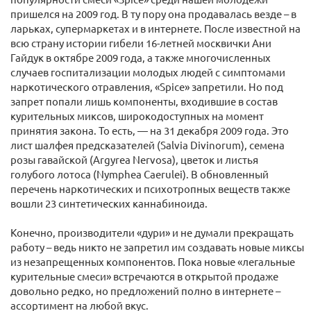
пришелся на 2009 год. В ту пору она продавалась везде – в
ларьках, супермаркетах и в интернете. После известной на
всю страну истории гибели 16-летней москвички Ани
Гайдук в октябре 2009 года, а также многочисленных
случаев госпитализации молодых людей с симптомами
наркотического отравления, «Spice» запретили. Но под
запрет попали лишь компоненты, входившие в состав
курительных миксов, широкодоступных на момент
принятия закона. То есть, — на 31 декабря 2009 года. Это
лист шалфея предсказателей (Salvia Divinorum), семена
розы гавайской (Argyrea Nervosa), цветок и листья
голубого лотоса (Nymphea Caerulei). В обновленный
перечень наркотических и психотропных веществ также
вошли 23 синтетических каннабиноида.
Конечно, производители «дури» и не думали прекращать
работу – ведь никто не запретил им создавать новые миксы
из незапрещенных компонентов. Пока новые «легальные
курительные смеси» встречаются в открытой продаже
довольно редко, но предложений полно в интернете –
ассортимент на любой вкус.