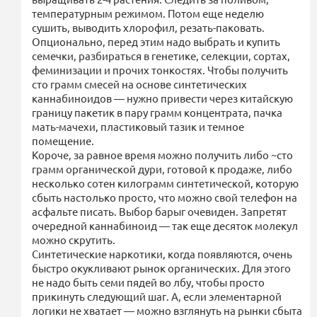
температурным режимом. Потом еще неделю
сушить, выводить хлорофил, резать-паковать.
Опционально, перед этим надо выбрать и купить
семечки, разбираться в генетике, селекции, сортах,
феминизации и прочих тонкостях. Чтобы получить
сто грамм смесей на основе синтетических
каннабиноидов — нужно привести через китайскую
границу пакетик в пару грамм концентрата, пачка
мать-мачехи, пластиковый тазик и темное
помещение.
Короче, за равное время можно получить либо ~сто
грамм органической дури, готовой к продаже, либо
несколько сотен килограмм синтетической, которую
сбыть настолько просто, что можно свой телефон на
асфальте писать. Выбор барыг очевиден. Запретят
очередной каннабиноид — так еще десяток молекул
можно скрутить.
Синтетические наркотики, когда появляются, очень
быстро окукливают рынок органических. Для этого
не надо быть семи пядей во лбу, чтобы просто
прикинуть следующий шаг. А, если элементарной
логики не хватает — можно взглянуть на рынки сбыта