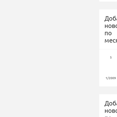
Доб
нов
по
мес
5
1/2009
Доб
нов