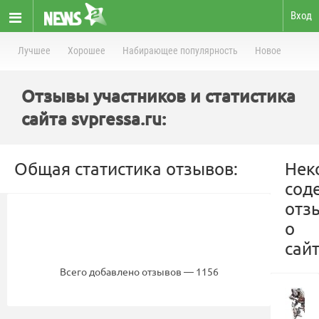
Вход
Лучшее
Хорошее
Набирающее популярность
Новое
Отзывы участников и статистика
сайта svpressa.ru:
Общая статистика отзывов:
Нек
сод
отз
о
сайт
Всего добавлено отзывов — 1156