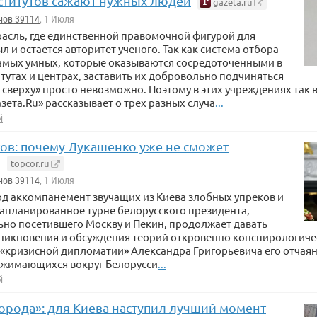
ститутов сажают нужных людей
gazeta.ru
нов 39114
, 1 Июля
трасль, где единственной правомочной фигурой для
л и остается авторитет ученого. Так как система отбора
самых умных, которые оказываются сосредоточенными в
тутах и центрах, заставить их добровольно подчиняться
сверху» просто невозможно. Поэтому в этих учреждениях так
азета.Ru» рассказывает о трех разных случа
...
й
тов: почему Лукашенко уже не сможет
»
topcor.ru
нов 39114
, 1 Июля
д аккомпанемент звучащих из Киева злобных упреков и
запланированное турне белорусского президента,
но посетившего Москву и Пекин, продолжает давать
никновения и обсуждения теорий откровенно конспирологичес
 «кризисной дипломатии» Александра Григорьевича его отчая
 сжимающихся вокруг Белорусси
...
й
орода»: для Киева наступил лучший момент