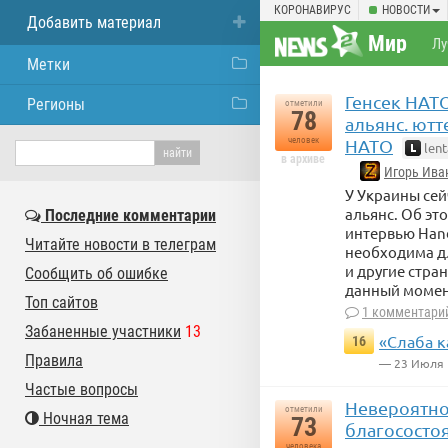
КОРОНАВИРУС
НОВОСТИ
Добавить материал
Мир
Лу
Метки
Генсек НАТ
Регионы
отметили
78
альянс. ютт
человек
НАТО
lent
в архиве
Игорь Ива
У Украины сей
альянс. Об эт
Последние комментарии
интервью Hand
Читайте новости в телеграм
необходима дл
и другие стра
Сообщить об ошибке
данный момен
Топ сайтов
1 комментари
Забаненные участники
13
«Слаба к
16
Правила
— 23 Июля
Частые вопросы
Невероятное
отметили
Ночная тема
73
благососто
человека