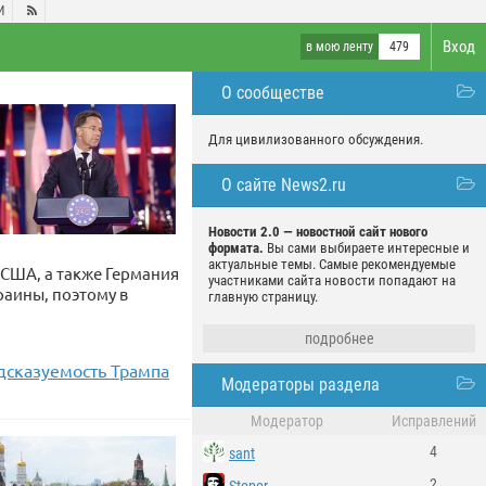
И

Вход
в мою ленту
479
О сообществе
Для цивилизованного обсуждения.
О сайте News2.ru
Новости 2.0 — новостной сайт нового
формата.
Вы сами выбираете интересные и
актуальные темы. Самые рекомендуемые
 США, а также Германия
участниками сайта новости попадают на
раины, поэтому в
главную страницу.
подробнее
дсказуемость Трампа
Модераторы раздела
Модератор
Исправлений
4
sant
2