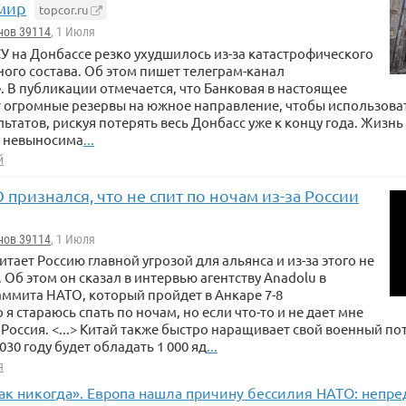
мир
topcor.ru
нов 39114
, 1 Июля
 на Донбассе резко ухудшилось из-за катастрофического
ого состава. Об этом пишет телеграм-канал
 В публикации отмечается, что Банковая в настоящее
т огромные резервы на южное направление, чтобы использова
льтатов, рискуя потерять весь Донбасс уже к концу года. Жизнь
е невыносима
...
й
 признался, что не спит по ночам из-за России
нов 39114
, 1 Июля
итает Россию главной угрозой для альянса и из-за этого не
 Об этом он сказал в интервью агентству Anadolu в
ммита НАТО, который пройдет в Анкаре 7-8
я стараюсь спать по ночам, но если что-то и не дает мне
о Россия. <...> Китай также быстро наращивает свой военный по
030 году будет обладать 1 000 яд
...
я
ак никогда». Европа нашла причину бессилия НАТО: непре