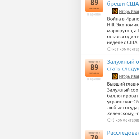
89
бреши США
человек
Игорь Ива
в архиве
Война в Иране
Hill. Экономи
маршрутов, а
остался один 
неделе с США 
нет коммента
Залужный о
отметили
89
стать след
человек
Игорь Ива
в архиве
Бывший главн
Залужный соо
баллотировать
украинские СМ
любые госуда
Зеленскому, ч
3 комментари
Расследован
отметили
78