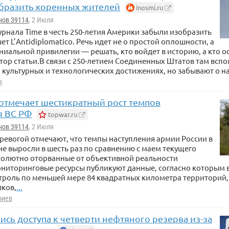
бразить коренных жителей
inosmi.ru
нов 39114
, 2 Июля
рнала Time в честь 250-летия Америки забыли изобразить
т L’Antidiplomatico. Речь идет не о простой оплошности, а
ниальной привилегии — решать, кто войдет в историю, а кто ос
тор статьи.В связи с 250-летием Соединенных Штатов там всп
 культурных и технологических достижениях, но забывают о н
я
отмечает шестикратный рост темпов
я ВС РФ
topwar.ru
нов 39114
, 2 Июля
тревогой отмечают, что темпы наступления армии России в
 выросли в шесть раз по сравнению с маем текущего
солютно оторванные от объективной реальности
ниторинговые ресурсы публикуют данные, согласно которым 
троль по меньшей мере 84 квадратных километра территорий, 
иков,
...
риев
сь доступа к четверти нефтяного резерва из-за