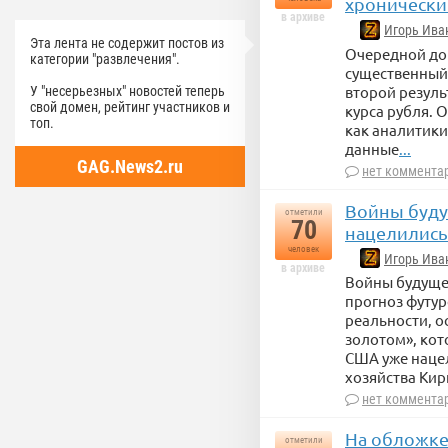
хронически
в архиве
Игорь Ива
Эта лента не содержит постов из
Очередной док
категории "развлечения".
существенный 
второй резуль
У "несерьезных" новостей теперь
свой домен, рейтинг участников и
курса рубля. 
топ.
как аналитики
данные
...
GAG.News2.ru
нет коммента
Войны будущ
отметили
70
нацелились
человек
Игорь Ива
в архиве
Войны будущего
прогноз футур
реальности, о
золотом», кот
США уже нацел
хозяйства Кир
нет коммента
На обложке
отметили