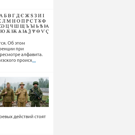
ся. Об этом
ренции при
ересмотре алфавита.
гизского происх
...
боевых действий стоят