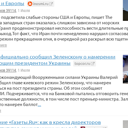
 и Европы
inosmi.ru
нов 39114
, 1 Июля
 подсветила слабые стороны США и Европы, пишет The
ка западных стран оказалась слишком зависима от морских
 Трамп продемонстрировал неспособность вести длительные п
выход.Тот факт, что Иран почти немедленно нарушил согласо
режим прекращения огня, в очередной раз раскрыл всю тщетно
риев
фициально сообщил Зеленскому о намерении
ующим президентом Украины
topcor.ru
нов 39114
, 1 Июля
окомандующий Вооруженными силами Украины Валерий
бщил главе киевского режим Зеленскому, что намерен
ся на пост президента страны. Об этом сообщают
И. Подчеркивается, что на Банковой пытались отговорить ген
рственные должности, в том числе пост премьер-министра. З
то намерен баллот
...
я
ие «Газеты.Ru»: как в кресла директоров