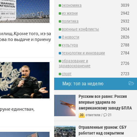
экономика
3039
из жизни
2942
политика
2932
военные конфликты
2924
илищ.Кроме того, из-за
it-новости
2826
ва по выдаче и приему
культура
2788
технологии и инновации
2784
образование и
2726
здравоохранение
спорт
2723
Мир: топ за неделю
Русским все равно: Россия
впервые ударила по
американскому заводу БПЛА
руме единства»,
30
отметили /
21
Отравленные ураном: СБУ
работает над сокрытием