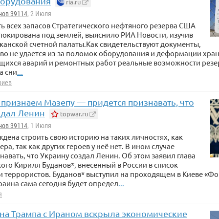
борудования
ria.ru
нов 39114
, 2 Июля
ть всех запасов Стратегического нефтяного резерва США
локирована под землей, выяснило РИА Новости, изучив
анской счетной палаты.Как свидетельствуют документы,
во не удается из-за поломок оборудования и деформации хран
ихся аварий и ремонтных работ реальные возможности резер
а сни
...
риев
 признаем Мазепу — придется признавать, что
здал Ленин
topwar.ru
нов 39114
, 1 Июля
дена строить свою историю на таких личностях, как
ра, так как других героев у неё нет. В ином случае
навать, что Украину создал Ленин. Об этом заявил глава
ого Кирилл Буданов*, внесенный в России в список
и террористов. Буданов* выступил на проходящем в Киеве «Фо
краина сама сегодня будет определ
...
я
ойна Трампа с Ираном вскрыла экономические