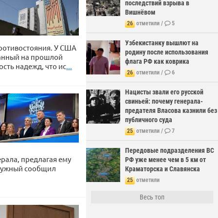
последствий взрыва в
Вишнёвом
26
отметили /
5
Узбекистанку вышлют на
ротивостояния. У США
родину после использования
ванный на прошлой
флага РФ как коврика
сть надежд, что ис
...
26
отметили /
6
Нацисты звали его русской
свиньей: почему генерала-
предателя Власова казнили без
публичного суда
25
отметили /
7
Передовые подразделения ВС
ерала, предлагая ему
РФ уже менее чем в 5 км от
алужный сообщил
Краматорска и Славянска
25
отметили
Весь топ