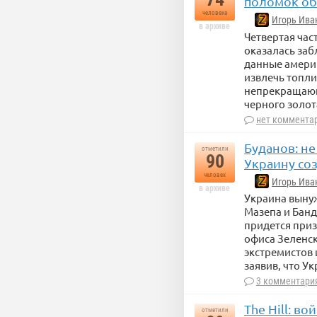
поломок о
человека
Игорь Ива
в архиве
Четвертая час
оказалась заб
данные америк
извлечь топли
непрекращающ
черного золот
нет коммента
Буданов: не
отметили
90
Украину со
человек
Игорь Ива
в архиве
Украина вынуж
Мазепа и Банде
придется приз
офиса Зеленск
экстремистов 
заявив, что У
3 комментари
The Hill: в
отметили