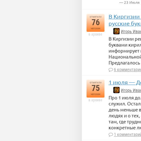
— 23 Июля
В Киргизии 
отметили
76
русские бу
человек
Игорь Ива
в архиве
В Киргизии ре
буквами кирил
информирует 
Национальной 
Предлагалось 
6 комментари
1 июля — Д
отметили
75
Игорь Ива
человек
Про 1 июля до
в архиве
служил. Остал
день меньше в
людях и о тех,
там, где труд
конкретные л
1 комментари