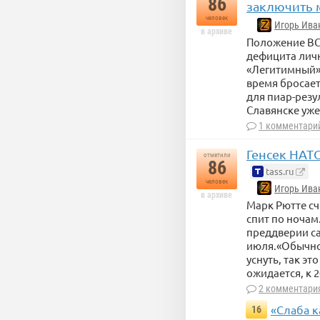
86
заключить 
человек
Игорь Ива
в архиве
Положение ВСУ
дефицита личн
«Легитимный».
время бросае
для пиар-резу
Славянске уж
1 комментари
Генсек НАТО
отметили
86
tass.ru
человек
Игорь Ива
в архиве
Марк Рютте сч
спит по ночам.
преддверии са
июля.«Обычно 
уснуть, так эт
ожидается, к 2
2 комментари
«Слаба к
16