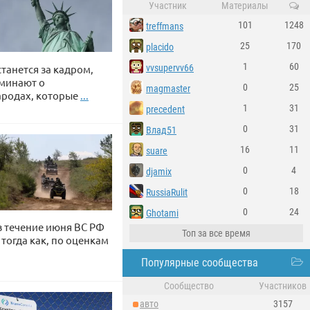
Участник
Материалы
101
1248
treffmans
25
170
placido
1
60
vvsupervv66
танется за кадром,
оминают о
0
25
magmaster
ародах, которые
...
1
31
precedent
0
31
Влад51
16
11
suare
0
4
djamix
0
18
RussiaRulit
0
24
Ghotami
в течение июня ВС РФ
Топ за все время
тогда как, по оценкам
Популярные сообщества
Сообщество
Участников
авто
3157