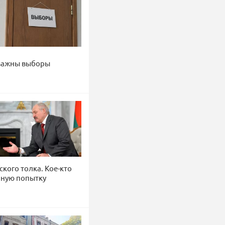
 важны выборы
кого толка. Кое-кто
нную попытку