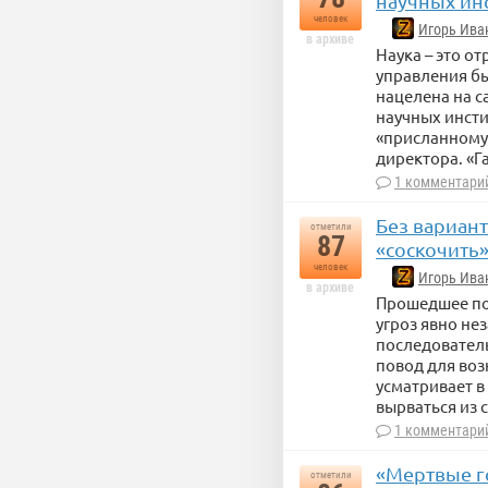
научных ин
человек
Игорь Ива
в архиве
Наука – это о
управления бы
нацелена на 
научных инсти
«присланному 
директора. «Г
1 комментари
Без вариан
отметили
87
«соскочить
человек
Игорь Ива
в архиве
Прошедшее по
угроз явно не
последователь
повод для воз
усматривает в
вырваться из
1 комментари
«Мертвые г
отметили