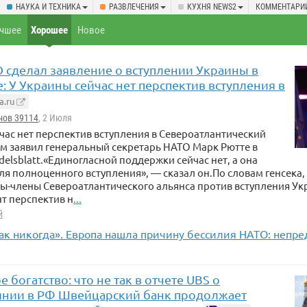
НАУКА И ТЕХНИКА
РАЗВЛЕЧЕНИЯ
КУХНЯ NEWS2
КОММЕНТАРИ
чшее
Хорошее
Новое
О сделал заявление о вступлении Украины в
е: У Украины сейчас нет перспектив вступления в
a.ru
нов 39114
, 2 Июля
час нет перспектив вступления в Североатлантический
ом заявил генеральный секретарь НАТО Марк Рютте в
elsblatt.«Единогласной поддержки сейчас нет, а она
я полноценного вступления», — сказал он.По словам генсека,
ны-члены Североатлантического альянса против вступления Ук
т перспектив н
...
й
ак никогда». Европа нашла причину бессилия НАТО: непре
 богатство: что не так в отчете UBS о
янии в РФ Швейцарский банк продолжает