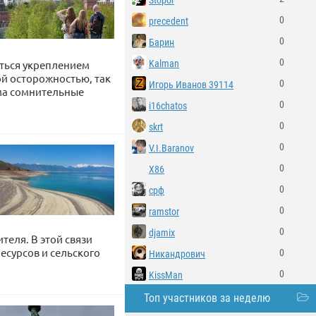
Stopor
0
precedent
0
Барин
0
яться укреплением
Kalman
ой осторожностью, так
0
Игорь Иванов 39114
ьма сомнительные
0
i16chatos
0
skrt
0
V.I.Baranov
0
X86
0
срф
0
ramstor
0
djamix
теля. В этой связи
есурсов и сельского
0
Никандрович
0
KissMan
Топ участников за неделю