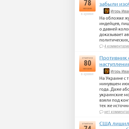
78
забыли изо
человек
Игорь Ива
в архиве
На обложке жу
индейцев, пише
о давней коло
доказывает ав
политических,
4 комментари
Противник 
отметили
80
наступлени
человек
Игорь Ива
в архиве
На Украине с 
минувшем июне
года. Даже аб
украинские мо
взяли под кон
тех же источн
нет коммента
США лишили
отметили
74