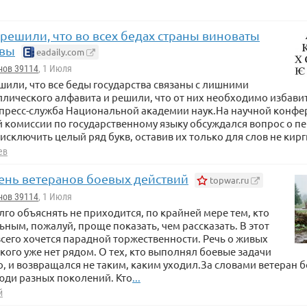
решили, что во всех бедах страны виноваты
квы
eadaily.com
нов 39114
, 1 Июля
шили, что все беды государства связаны с лишними
лического алфавита и решили, что от них необходимо избавит
пресс-служба Национальной академии наук.На научной конфе
комиссии по государственному языку обсуждался вопрос о п
исключить целый ряд букв, оставив их только для слов не кир
ев
ень ветеранов боевых действий
topwar.ru
нов 39114
, 1 Июля
лго объяснять не приходится, по крайней мере тем, кто
ьным, пожалуй, проще показать, чем рассказать. В этот
сего хочется парадной торжественности. Речь о живых
 кого уже нет рядом. О тех, кто выполнял боевые задачи
но, и возвращался не таким, каким уходил.За словами ветеран 
юди разных поколений. Кто
...
й