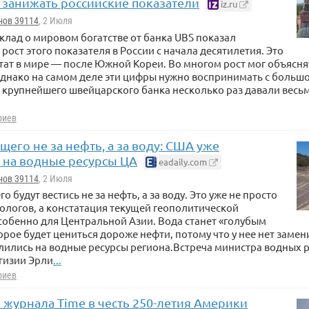
 занижать российские показатели
iz.ru
нов 39114
, 2 Июля
лад о мировом богатстве от банка UBS показал
рост этого показателя в России с начала десятилетия. Это
тат в мире — после Южной Кореи. Во многом рост мог объясн
Однако на самом деле эти цифры нужно воспринимать с больш
 крупнейшего швейцарского банка несколько раз давали вес
риев
его не за нефть, а за воду: США уже
 на водные ресурсы ЦА
eadaily.com
нов 39114
, 2 Июля
 будут вестись не за нефть, а за воду. Это уже не просто
ологов, а констатация текущей геополитической
собенно для Центральной Азии. Вода станет «голубым
орое будет цениться дороже нефти, потому что у нее нет замени
ились на водные ресурсы региона.Встреча министра водных р
гизии Эрли
...
риев
 журнала Time в честь 250-летия Америки