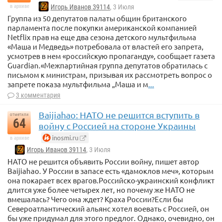
в архиве
Игорь Иванов 39114
, 3 Июля
Группа из 50 депутатов палаты общин британского
парламента после покупки американской компанией
Netflix прав на еще два сезона детского мультфильма
«Маша и Медведь» потребовала от властей его запрета,
усмотрев в нем «российскую пропаганду», сообщает газета
Guardian.«Межпартийная группа депутатов обратилась с
письмом к министрам, призывая их рассмотреть вопрос о
запрете показа мультфильма „Маша и м
...
3 комментария
Baijiahao: НАТО не решится вступить в
отметили
64
войну с Россией на стороне Украины
inosmi.ru
в архиве
Игорь Иванов 39114
, 3 Июля
НАТО не решится объявить России войну, пишет автор
Baijiahao. У России в запасе есть «дамоклов меч», которым
она покарает всех врагов.Российско-украинский конфликт
длится уже более четырех лет, но почему же НАТО не
вмешалась? Чего она ждет? Краха России?Если бы
Североатлантический альянс хотел воевать с Россией, он
бы уже придумал для этого предлог. Однако, очевидно, он