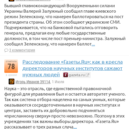
Бывший главнокомандующий Вооруженными силами
Украины Валерий Залужный сообщил главе киевского
режим Зеленскому, что намерен баллотироваться на пост
президента страны. Об этом сообщают украинские СМИ.
Подчеркивается, что на Банковой пытались отговорить
генерала, предлагая ему любые государственные
должности, в том числе пост премьер-министра. Залужный
сообщил Зеленскому, что намерен баллот
...
3 комментария
Расследование «Газеты.Ru»: как в кресла
отметили
78
директоров научных институтов сажают
нужных людей
gazeta.ru
в архиве
Игорь Иванов 39114
, 1 Июля
Наука – это отрасль, где единственной правомочной
фигурой для управления был и остается авторитет ученого.
Так как система отбора нацелена на самых умных, которые
оказываются сосредоточенными в научных институтах и
центрах, заставить их добровольно подчиняться
«присланному сверху» просто невозможно. Поэтому в этих
учреждениях так важны выборы директора. «Газета.Ru»
рассказывает о трех разных случа
...