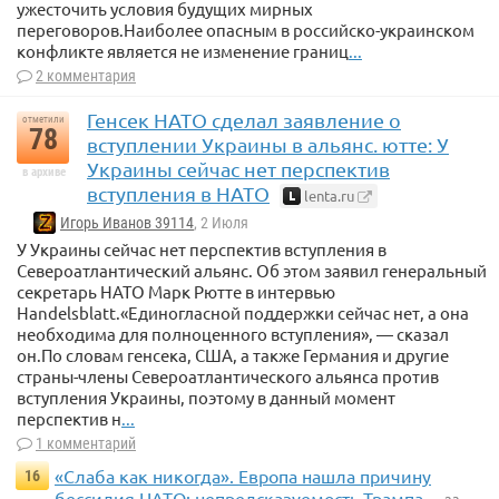
ужесточить условия будущих мирных
переговоров.Наиболее опасным в российско-украинском
конфликте является не изменение границ
...
2 комментария
Генсек НАТО сделал заявление о
отметили
78
вступлении Украины в альянс. ютте: У
Украины сейчас нет перспектив
в архиве
вступления в НАТО
lenta.ru
Игорь Иванов 39114
, 2 Июля
У Украины сейчас нет перспектив вступления в
Североатлантический альянс. Об этом заявил генеральный
секретарь НАТО Марк Рютте в интервью
Handelsblatt.«Единогласной поддержки сейчас нет, а она
необходима для полноценного вступления», — сказал
он.По словам генсека, США, а также Германия и другие
страны-члены Североатлантического альянса против
вступления Украины, поэтому в данный момент
перспектив н
...
1 комментарий
«Слаба как никогда». Европа нашла причину
16
бессилия НАТО: непредсказуемость Трампа