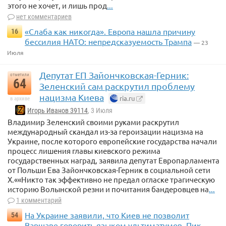
этого не хочет, и лишь прод
...
нет комментариев
«Слаба как никогда». Европа нашла причину
16
бессилия НАТО: непредсказуемость Трампа
— 23
Июля
Депутат ЕП Зайончковская-Герник:
отметили
64
Зеленский сам раскрутил проблему
нацизма Киева
ria.ru
в архиве
Игорь Иванов 39114
, 3 Июля
Владимир Зеленский своими руками раскрутил
международный скандал из-за героизации нацизма на
Украине, после которого европейские государства начали
процесс лишения главы киевского режима
государственных наград, заявила депутат Европарламента
от Польши Ева Зайончковская-Герник в социальной сети
X.««Никто так эффективно не предал огласке трагическую
историю Волынской резни и почитания бандеровцев на
...
1 комментарий
На Украине заявили, что Киев не позволит
54
Варшаве говорить языком ультиматумов. Пик