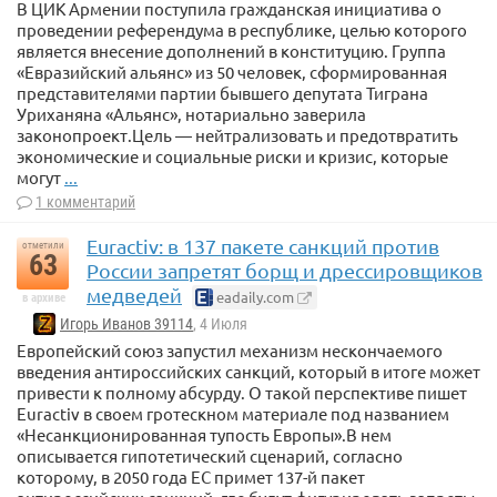
В ЦИК Армении поступила гражданская инициатива о
проведении референдума в республике, целью которого
является внесение дополнений в конституцию. Группа
«Евразийский альянс» из 50 человек, сформированная
представителями партии бывшего депутата Тиграна
Уриханяна «Альянс», нотариально заверила
законопроект.Цель — нейтрализовать и предотвратить
экономические и социальные риски и кризис, которые
могут
...
1 комментарий
Euractiv: в 137 пакете санкций против
отметили
63
России запретят борщ и дрессировщиков
медведей
eadaily.com
в архиве
Игорь Иванов 39114
, 4 Июля
Европейский союз запустил механизм нескончаемого
введения антироссийских санкций, который в итоге может
привести к полному абсурду. О такой перспективе пишет
Euractiv в своем гротескном материале под названием
«Несанкционированная тупость Европы».В нем
описывается гипотетический сценарий, согласно
которому, в 2050 года ЕС примет 137-й пакет