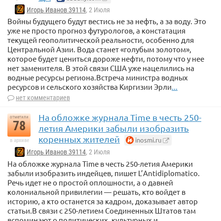
Игорь Иванов 39114
, 2 Июля
Войны будущего будут вестись не за нефть, а за воду. Это
уже не просто прогноз футурологов, а констатация
текущей геополитической реальности, особенно для
Центральной Азии. Вода станет «голубым золотом»,
которое будет цениться дороже нефти, потому что у нее
нет заменителя. В этой связи США уже нацелились на
водные ресурсы региона.Встреча министра водных
ресурсов и сельского хозяйства Киргизии Эрли
...
нет комментариев
На обложке журнала Time в честь 250-
отметили
78
летия Америки забыли изобразить
коренных жителей
inosmi.ru
в архиве
Игорь Иванов 39114
, 2 Июля
На обложке журнала Time в честь 250-летия Америки
забыли изобразить индейцев, пишет L’Antidiplomatico.
Речь идет не о простой оплошности, а о давней
колониальной привилегии — решать, кто войдет в
историю, а кто останется за кадром, доказывает автор
статьи.В связи с 250-летием Соединенных Штатов там
вспоминают о политических, культурных и