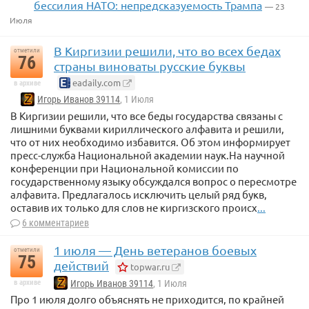
бессилия НАТО: непредсказуемость Трампа
— 23
Июля
В Киргизии решили, что во всех бедах
отметили
76
страны виноваты русские буквы
eadaily.com
в архиве
Игорь Иванов 39114
, 1 Июля
В Киргизии решили, что все беды государства связаны с
лишними буквами кириллического алфавита и решили,
что от них необходимо избавится. Об этом информирует
пресс-служба Национальной академии наук.На научной
конференции при Национальной комиссии по
государственному языку обсуждался вопрос о пересмотре
алфавита. Предлагалось исключить целый ряд букв,
оставив их только для слов не киргизского происх
...
6 комментариев
1 июля — День ветеранов боевых
отметили
75
действий
topwar.ru
в архиве
Игорь Иванов 39114
, 1 Июля
Про 1 июля долго объяснять не приходится, по крайней