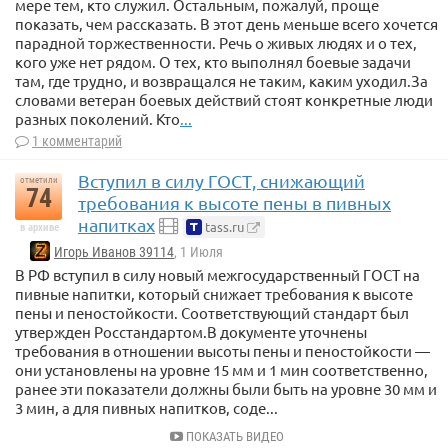
мере тем, кто служил. Остальным, пожалуй, проще
показать, чем рассказать. В этот день меньше всего хочется
парадной торжественности. Речь о живых людях и о тех,
кого уже нет рядом. О тех, кто выполнял боевые задачи
там, где трудно, и возвращался не таким, каким уходил.За
словами ветеран боевых действий стоят конкретные люди
разных поколений. Кто
...
1 комментарий
Вступил в силу ГОСТ, снижающий
отметили
74
требования к высоте пены в пивных
напитках
tass.ru
в архиве
Игорь Иванов 39114
, 1 Июля
В РФ вступил в силу новый межгосударственный ГОСТ на
пивные напитки, который снижает требования к высоте
пены и пеностойкости. Соответствующий стандарт был
утвержден Росстандартом.В документе уточнены
требования в отношении высоты пены и пеностойкости —
они установлены на уровне 15 мм и 1 мин соответственно,
ранее эти показатели должны были быть на уровне 30 мм и
3 мин, а для пивных напитков, соде...
ПОКАЗАТЬ ВИДЕО