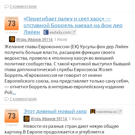
2 комментария
«Перегибает палку и сеет хаос» —
отметили
73
отставной Боррель наехал на фон дер
Ляйен
eadaily.com
в архиве
Игорь Иванов 39114
, 1 Июля
Желание главы Еврокомиссии (ЕК) Урсулы фон дер Ляйен
получить больше власти, расширяя функции своего
ведомства, привело к «полному хаосу» во внешней
политике сообщества. С такой критикой выступил бывший
глава дипломатической службы Евросоюза Жозеп
Боррель.«Еврокомиссия не говорит от имени
Европейского союза, она представляет только саму себя»,
— отметил Боррель в интервью европейскому изданию
Poli
...
2 комментария
Этот дивный новый мир
rusvesna.su
отметили
73
Игорь Иванов 39114
, 1 Июля
Новости из разных стран дают некую общую
в архиве
картину.В Европе продолжается и углубляется