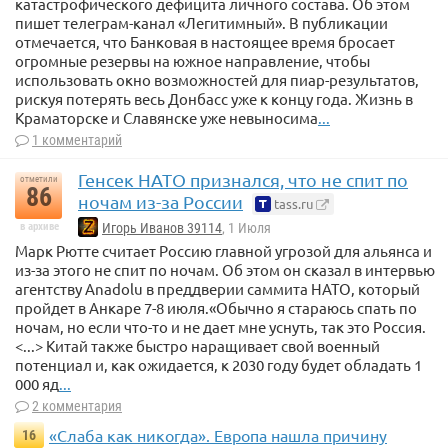
катастрофического дефицита личного состава. Об этом
пишет телеграм-канал «Легитимный». В публикации
отмечается, что Банковая в настоящее время бросает
огромные резервы на южное направление, чтобы
использовать окно возможностей для пиар-результатов,
рискуя потерять весь Донбасс уже к концу года. Жизнь в
Краматорске и Славянске уже невыносима
...
1 комментарий
Генсек НАТО признался, что не спит по
отметили
86
ночам из-за России
tass.ru
в архиве
Игорь Иванов 39114
, 1 Июля
Марк Рютте считает Россию главной угрозой для альянса и
из-за этого не спит по ночам. Об этом он сказал в интервью
агентству Anadolu в преддверии саммита НАТО, который
пройдет в Анкаре 7-8 июля.«Обычно я стараюсь спать по
ночам, но если что-то и не дает мне уснуть, так это Россия.
<...> Китай также быстро наращивает свой военный
потенциал и, как ожидается, к 2030 году будет обладать 1
000 яд
...
2 комментария
«Слаба как никогда». Европа нашла причину
16