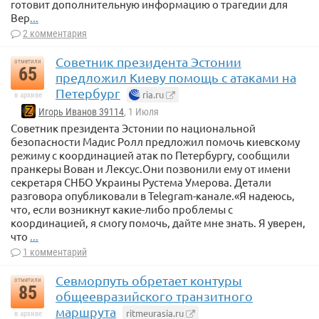
готовит дополнительную информацию о трагедии для
Вер
...
2 комментария
Советник президента Эстонии
отметили
65
предложил Киеву помощь с атаками на
Петербург
ria.ru
в архиве
Игорь Иванов 39114
, 1 Июля
Советник президента Эстонии по национальной
безопасности Мадис Ролл предложил помочь киевскому
режиму с координацией атак по Петербургу, сообщили
пранкеры Вован и Лексус.Они позвонили ему от имени
секретаря СНБО Украины Рустема Умерова. Детали
разговора опубликовали в Telegram-канале.«Я надеюсь,
что, если возникнут какие-либо проблемы с
координацией, я смогу помочь, дайте мне знать. Я уверен,
что
...
1 комментарий
Севморпуть обретает контуры
отметили
85
общеевразийского транзитного
маршрута
ritmeurasia.ru
в архиве