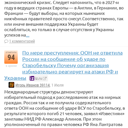
экономический кризис. Следует напомнить, что в 2027-м
году в ведущих странах Европы — в Англии, в Германии, во
Франции — будут выборы, на которых нынешних
никчёмных правителей просто снесут.Соответственно, так
или иначе внешняя поддержка Украины будет
ослабляться, но только в случае отсутствия у Украины
успехов на
...
1 комментарий
По мере преступления: ООН не ответила
отметили
94
России на сообщение об ударе по
Старобельску Почему организация
в архиве
избирательно реагирует на атаки РФ и
Украины
iz.ru
Игорь Иванов 39114
, 1 Июля
Международные структуры демонстрируют
избирательный подход к расследованию атак на мирных
граждан. Россия так и не получила содержательного
ответа ООН на сообщение об ударе ВСУ по Старобельску, в
результате которого погиб 21 человек, заявил «Известиям»
замглавы МИД РФ Александр Алимов. При этом
уполномоченный по правам человека РФ Яна Лантратова