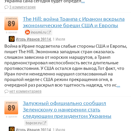
Украина сама сегодня будет определ
...
3 комментария
The Hill: война Трампа с Ираном вскрыла
отметили
89
экономические бреши США и Европы
inosmi.ru
в архиве
Игорь Иванов 39114
, 1 Июля
Война в Иране подсветила слабые стороны США и Европы,
пишет The Hill. Экономика западных стран оказалась
слишком зависима от морских маршрутов, а Трамп
продемонстрировал неспособность вести длительные
противостояния. У США остался один выход.Тот факт, что
Иран почти немедленно нарушил согласованный на
прошлой неделе с США режим прекращения огня, в
очередной раз раскрыл всю тщетность надежд, что ис
...
нет комментариев
Залужный официально сообщил
отметили
89
Зеленскому о намерении стать
следующим президентом Украины
в архиве
topcor.ru
Игорь Иванов 39114
, 1 Июля