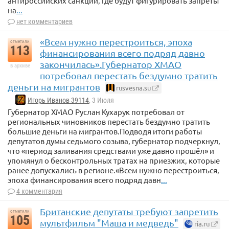
антироссийских санкций, где будут фигурировать запреты
на
...
нет комментариев
«Всем нужно перестроиться, эпоха
отметили
113
финансирования всего подряд давно
закончилась».Губернатор ХМАО
в архиве
потребовал перестать бездумно тратить
деньги на мигрантов
rusvesna.su
Игорь Иванов 39114
, 3 Июля
Губернатор ХМАО Руслан Кухарук потребовал от
региональных чиновников перестать бездумно тратить
большие деньги на мигрантов.Подводя итоги работы
депутатов думы седьмого созыва, губернатор подчеркнул,
что «период заливания средствами уже давно прошёл» и
упомянул о бесконтрольных тратах на приезжих, которые
ранее допускались в регионе.«Всем нужно перестроиться,
эпоха финансирования всего подряд давн
...
4 комментария
Британские депутаты требуют запретить
отметили
105
мультфильм "Маша и медведь"
ria.ru