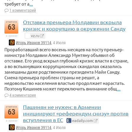
требует от а
...
1 комментарий
Отставка премьера Молдавии вскрыла
отметили
63
кризис и коррупцию в окружении Санду
vz.ru
в архиве
Игорь Иванов 39114
, 4 Июля
Проработавший всего восемь месяцев на посту премьер-
министра Молдавии Александр Мунтяну объявил об
отставке. Его уход вскрыл глубокий кризис власти в стране,
а во вспыхнувших коррупционных скандалах оказались
замешаны даже родственники президента Майи Санду.
Смена премьера проблем страны не решит, а
недовольство населения властью продолжает нарастать.
Поэтому Кишинев может переключить внимание общ
...
4 комментария
Пашинян не нужен: в Армении
отметили
63
инициируют «референдум снизу» против
вступления в ЕС
eadaily.com
в архиве
Игорь Иванов 39114
, 4 Июля