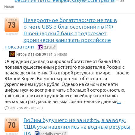
— 23
Июля
Невероятное богатство: что не так в
отметили
73
отчете UBS о благосостоянии в РФ
Швейцарский банк продолжает
в архиве
хронически занижать российские
показатели
iz.ru
Игорь Иванов 39114
, 2 Июля
Очередной доклад о мировом богатстве от банка UBS
показал существенный рост этого показателя в России с
начала десятилетия. Это второй результат в мире — после
Южной Кореи. Во многом рост мог объясняться
укреплением курса рубля. Однако на самом деле эти
цифры нужно воспринимать с большой осторожностью,
так как аналитики крупнейшего швейцарского банка
несколько раз давали весьма сомнительные данные
...
нет комментариев
Войны будущего не за нефть, а за воду:
отметили
70
США уже нацелились на водные ресурсы
ЦА
eadaily.com
в архиве