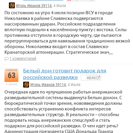
Игорь Иванов 39114
, 4 Июля
По состоянию на утро 4 июля позиции ВСУ в городе
Николаевка в районе Славянска подвергаются
массированным ударам. Российские подразделения
вплотную подошли к населённому пункту с востока. Силы
противника отступили в городскую черту, где пытаются
перегруппироваться для навязывания традиционно вязкой
обороны. Николаевка входит в состав Славянско-
Краматорской агломерации. Стратегическое знач
...
1 комментарий
Белый дом готовит подарок для
отметили
63
российской разведки
vz.ru
в архиве
Игорь Иванов 39114
, 4 Июля
Очередная идея по «улучшению работы» американской
разведывательной системы выдвинута Белым домом. С
бюрократической точки зрения, нововведения должны
способствовать устранению конфликта интересов
разведывательных структур. В реальности – способны
подорвать мощь американских спецслужб и стать
подарком для российской разведки. О чем идет речь?
Администрация президента США Дональда Трампа