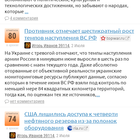
технологических достижениях, но забывают о народах,
которые
...
4 комментария
Противник отмечает шестикратный рост
отметили
80
темпов наступления ВС РФ
topwar.ru
в архиве
Игорь Иванов 39114
, 2 Июля
На Украине с тревогой отмечают, что темпы наступления
армии России в минувшем июне выросли в шесть раз по
сравнению с маем текущего года. Даже абсолютно
оторванные от объективной реальности украинские
мониторинговые ресурсы публикуют данные, согласно
которым в течение июня ВС РФ взяли под контроль по
меньшей мере 84 квадратных километра территорий,
тогда как, по оценкам тех же источников,
...
нет комментариев
США лишились доступа к четверти
отметили
74
нефтяного резерва из-за поломок
оборудования
ria.ru
в архиве
Игорь Иванов 39114
, 2 Июля