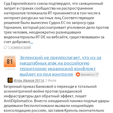
Суд Европейского союза подтвердил, что санкционный
запрет в странах сообщества на распространение
материалов телеканала RT применяется в том числе к
интернет-ресурсам частных лиц.Соответствующее
решение было вынесено Судом ЕС по запросу суда
Германии, который рассматривает уголовное дело против
трех человек, неоднократно размещавших
видеоматериалы RT DE на вебсайте, существовавшем за
счет добровол
...
1 комментарий
Зеленский не предполагает, что из-за
отметили
81
масштабных атак на российскую
территорию украинский конфликт
в архиве
выйдет из-под контроля
inosmi.ru
Игорь Иванов 39114
, 2 Июля
Безумный приказ Банковой о переходе к тотальной
асимметричной войне против гражданской
инфраструктуры дал обратный эффект, пишет
AntiDiplomatico. Вместо ожидаемой паники подлые удары
дешевыми беспилотниками вызвали мощнейшую
консолидацию россиян, заставив Кремль окончательно