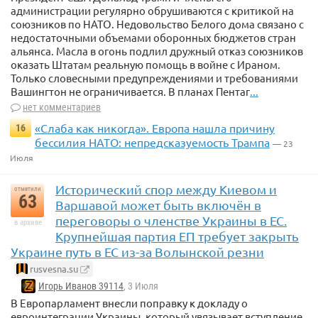
администрации регулярно обрушиваются с критикой на
союзников по НАТО. Недовольство Белого дома связано с
недостаточными объемами оборонных бюджетов стран
альянса. Масла в огонь подлил дружный отказ союзников
оказать Штатам реальную помощь в войне с Ираном.
Только словесными предупреждениями и требованиями
Вашингтон не ограничивается. В планах Пентаг
...
нет комментариев
«Слаба как никогда». Европа нашла причину
16
бессилия НАТО: непредсказуемость Трампа
— 23
Июля
Исторический спор между Киевом и
отметили
63
Варшавой может быть включён в
переговоры о членстве Украины в ЕС.
в архиве
Крупнейшая партия ЕП требует закрыть
Украине путь в ЕС из-за Волынской резни
rusvesna.su
Игорь Иванов 39114
, 3 Июля
В Европарламент внесли поправку к докладу о
евроинтеграции Украины, который увязывает вступление