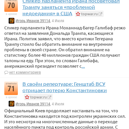
Спикер парламента Ирана посоветовал
отметили
70
Трампу заняться «проблемой
недоедания» в США
topwar.ru
в архиве
Игорь Иванов 39114
, 4 Июля
Спикер парламента Ирана Мохаммад-Багер Галибаф резко
ответил на заявления Дональда Трампа, касающиеся
Ирана. Политик заявил, что вместо критики Тегерана
Трампу стоило бы обратить внимание на внутренние
проблемы в своей стране. Он обратил внимание на
статистику: более 40 миллионов граждан США получают
талоны на еду. При этом, по словам Галибафа,
американский президент позволяет с
...
нет комментариев
В своём репертуаре: Генштаб ВСУ
отметили
71
отрицает потерю Константиновки
topwar.ru
в архиве
Игорь Иванов 39114
, 4 Июля
Официальный Киев продолжает настаивать на том, что
Константиновка находится под контролем украинских сил.
И это несмотря на многочисленные данные о переходе
населённого пункта под контроль российской армии. С