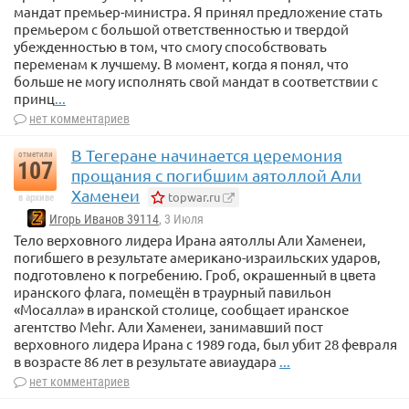
мандат премьер-министра. Я принял предложение стать
премьером с большой ответственностью и твердой
убежденностью в том, что смогу способствовать
переменам к лучшему. В момент, когда я понял, что
больше не могу исполнять свой мандат в соответствии с
принц
...
нет комментариев
В Тегеране начинается церемония
отметили
107
прощания с погибшим аятоллой Али
Хаменеи
topwar.ru
в архиве
Игорь Иванов 39114
, 3 Июля
Тело верховного лидера Ирана аятоллы Али Хаменеи,
погибшего в результате американо-израильских ударов,
подготовлено к погребению. Гроб, окрашенный в цвета
иранского флага, помещён в траурный павильон
«Мосалла» в иранской столице, сообщает иранское
агентство Mehr. Али Хаменеи, занимавший пост
верховного лидера Ирана с 1989 года, был убит 28 февраля
в возрасте 86 лет в результате авиаудара
...
нет комментариев