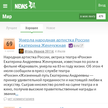
Вход
Мир
в мою ленту
479
Лучшее
Хорошее
Новое
Умерла народная артистка России
отметили
69
Екатерина Жемчужная
iz.ru
в архиве
Игорь Иванов 39114
, 4 Июля
Народная артистка России, актриса театра «Ромэн»
Екатерина Андреевна Жемчужная, известная по роли в
фильме «Карнавал», умерла на 83-м году жизни. Об этом 4
июля сообщили в пресс-службе театра
«Ромэн».«Жизненный путь Екатерины Андреевны —
пример удивительной преданности и настоящей любви к
искусству. Сыграв множество ролей на сцене театра и в
кино, получив высокие правительственные награды и
звания
...
нет комментариев