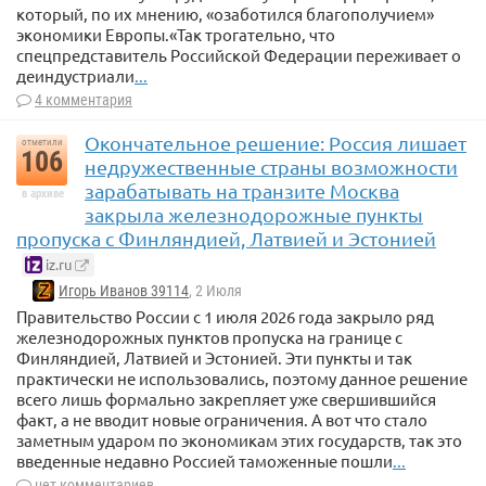
который, по их мнению, «озаботился благополучием»
экономики Европы.«Так трогательно, что
спецпредставитель Российской Федерации переживает о
деиндустриали
...
4 комментария
Окончательное решение: Россия лишает
отметили
106
недружественные страны возможности
зарабатывать на транзите Москва
в архиве
закрыла железнодорожные пункты
пропуска с Финляндией, Латвией и Эстонией
iz.ru
Игорь Иванов 39114
, 2 Июля
Правительство России с 1 июля 2026 года закрыло ряд
железнодорожных пунктов пропуска на границе с
Финляндией, Латвией и Эстонией. Эти пункты и так
практически не использовались, поэтому данное решение
всего лишь формально закрепляет уже свершившийся
факт, а не вводит новые ограничения. А вот что стало
заметным ударом по экономикам этих государств, так это
введенные недавно Россией таможенные пошли
...
нет комментариев