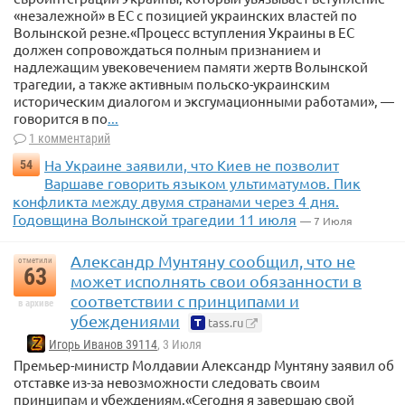
«незалежной» в ЕС с позицией украинских властей по
Волынской резне.«Процесс вступления Украины в ЕС
должен сопровождаться полным признанием и
надлежащим увековечением памяти жертв Волынской
трагедии, а также активным польско-украинским
историческим диалогом и эксгумационными работами», —
говорится в по
...
1 комментарий
На Украине заявили, что Киев не позволит
54
Варшаве говорить языком ультиматумов. Пик
конфликта между двумя странами через 4 дня.
Годовщина Волынской трагедии 11 июля
— 7 Июля
Александр Мунтяну сообщил, что не
отметили
63
может исполнять свои обязанности в
соответствии с принципами и
в архиве
убеждениями
tass.ru
Игорь Иванов 39114
, 3 Июля
Премьер-министр Молдавии Александр Мунтяну заявил об
отставке из-за невозможности следовать своим
принципам и убеждениям.«Сегодня я завершаю свой