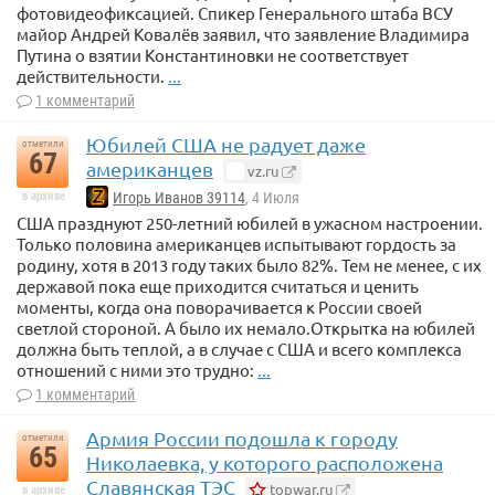
фотовидеофиксацией. Спикер Генерального штаба ВСУ
майор Андрей Ковалёв заявил, что заявление Владимира
Путина о взятии Константиновки не соответствует
действительности.
...
1 комментарий
Юбилей США не радует даже
отметили
67
американцев
vz.ru
в архиве
Игорь Иванов 39114
, 4 Июля
США празднуют 250-летний юбилей в ужасном настроении.
Только половина американцев испытывают гордость за
родину, хотя в 2013 году таких было 82%. Тем не менее, с их
державой пока еще приходится считаться и ценить
моменты, когда она поворачивается к России своей
светлой стороной. А было их немало.Открытка на юбилей
должна быть теплой, а в случае с США и всего комплекса
отношений с ними это трудно:
...
1 комментарий
Армия России подошла к городу
отметили
65
Николаевка, у которого расположена
Славянская ТЭС
topwar.ru
в архиве