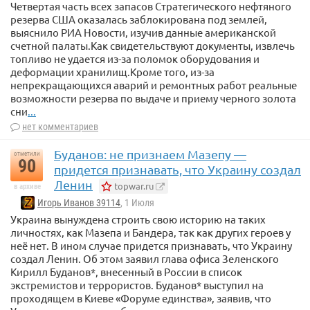
Четвертая часть всех запасов Стратегического нефтяного
резерва США оказалась заблокирована под землей,
выяснило РИА Новости, изучив данные американской
счетной палаты.Как свидетельствуют документы, извлечь
топливо не удается из-за поломок оборудования и
деформации хранилищ.Кроме того, из-за
непрекращающихся аварий и ремонтных работ реальные
возможности резерва по выдаче и приему черного золота
сни
...
нет комментариев
Буданов: не признаем Мазепу —
отметили
90
придется признавать, что Украину создал
Ленин
topwar.ru
в архиве
Игорь Иванов 39114
, 1 Июля
Украина вынуждена строить свою историю на таких
личностях, как Мазепа и Бандера, так как других героев у
неё нет. В ином случае придется признавать, что Украину
создал Ленин. Об этом заявил глава офиса Зеленского
Кирилл Буданов*, внесенный в России в список
экстремистов и террористов. Буданов* выступил на
проходящем в Киеве «Форуме единства», заявив, что