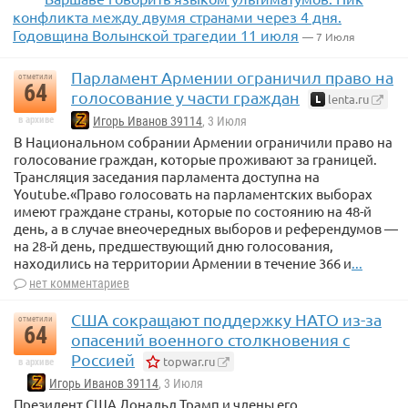
конфликта между двумя странами через 4 дня.
Годовщина Волынской трагедии 11 июля
— 7 Июля
Парламент Армении ограничил право на
отметили
64
голосование у части граждан
lenta.ru
в архиве
Игорь Иванов 39114
, 3 Июля
В Национальном собрании Армении ограничили право на
голосование граждан, которые проживают за границей.
Трансляция заседания парламента доступна на
Youtube.«Право голосовать на парламентских выборах
имеют граждане страны, которые по состоянию на 48-й
день, а в случае внеочередных выборов и референдумов —
на 28-й день, предшествующий дню голосования,
находились на территории Армении в течение 366 и
...
нет комментариев
США сокращают поддержку НАТО из-за
отметили
64
опасений военного столкновения с
Россией
topwar.ru
в архиве
Игорь Иванов 39114
, 3 Июля
Президент США Дональд Трамп и члены его