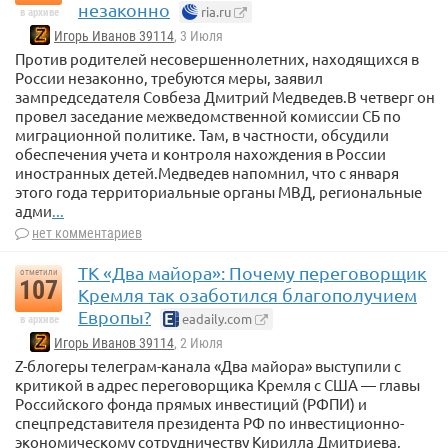
незаконно
ria.ru
в архиве
Игорь Иванов 39114
, 3 Июля
Против родителей несовершеннолетних, находящихся в
России незаконно, требуются меры, заявил
зампредседателя Совбеза Дмитрий Медведев.В четверг он
провел заседание межведомственной комиссии СБ по
миграционной политике. Там, в частности, обсудили
обеспечения учета и контроля нахождения в России
иностранных детей.Медведев напомнил, что с января
этого года территориальные органы МВД, региональные
адми
...
нет комментариев
ТК «Два майора»: Почему переговорщик
отметили
107
Кремля так озаботился благополучием
Европы?
eadaily.com
в архиве
Игорь Иванов 39114
, 2 Июля
Z-блогеры телеграм-канала «Два майора» выступили с
критикой в адрес переговорщика Кремля с США — главы
Российского фонда прямых инвестиций (РФПИ) и
спецпредставителя президента РФ по инвестиционно-
экономическому сотрудничеству Кирилла Дмитриева,