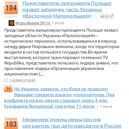
Представитель президента Польши
отметили
104
назвал западную часть Украины
«Восточной Малопольшей»
vz.ru
в архиве
Игорь Иванов 39114
, 3 Июля
Представитель канцелярии президента Польши назвал
западные области Украины «Малопольшей» –
историческим термином, использовавшимся в период
между двумя Мировыми войнами, когда эти территории
входили в состав польского государства.Во время
выступления, которое транслировал телеканал TV
Republika, представитель польского лидера заявил, что
прославление лидера «Организации украинских
националистов» (
...
1 комментарий
На Украине заявили, что Киев не позволит
54
Варшаве говорить языком ультиматумов. Пик
конфликта между двумя странами через 4 дня.
Годовщина Волынской трагедии 11 июля
— 7 Июля
Медведев: нужны меры против
отметили
103
мигрантов, чьи дети находятся в России