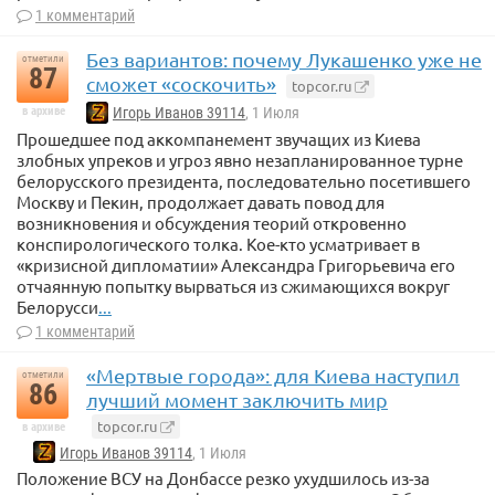
1 комментарий
Без вариантов: почему Лукашенко уже не
отметили
87
сможет «соскочить»
topcor.ru
в архиве
Игорь Иванов 39114
, 1 Июля
Прошедшее под аккомпанемент звучащих из Киева
злобных упреков и угроз явно незапланированное турне
белорусского президента, последовательно посетившего
Москву и Пекин, продолжает давать повод для
возникновения и обсуждения теорий откровенно
конспирологического толка. Кое-кто усматривает в
«кризисной дипломатии» Александра Григорьевича его
отчаянную попытку вырваться из сжимающихся вокруг
Белорусси
...
1 комментарий
«Мертвые города»: для Киева наступил
отметили
86
лучший момент заключить мир
topcor.ru
в архиве
Игорь Иванов 39114
, 1 Июля
Положение ВСУ на Донбассе резко ухудшилось из-за