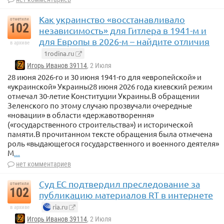
Как украинство «восстанавливало
отметили
102
независимость» для Гитлера в 1941-м и
для Европы в 2026-м – найдите отличия
в архиве
1rodina.ru
Игорь Иванов 39114
, 2 Июля
28 июня 2026-го и 30 июня 1941-го для «европейской» и
«украинской» Украины28 июня 2026 года киевский режим
отмечал 30-летие Конституции Украины.В обращении
Зеленского по этому случаю прозвучали очередные
«новации» в области «державотворення»
(«государственного строительства») и исторической
памяти.В прочитанном тексте обращения была отмечена
роль «выдающегося государственного и военного деятеля»
М
...
нет комментариев
Суд ЕС подтвердил преследование за
отметили
102
публикацию материалов RT в интернете
ria.ru
в архиве
Игорь Иванов 39114
, 2 Июля