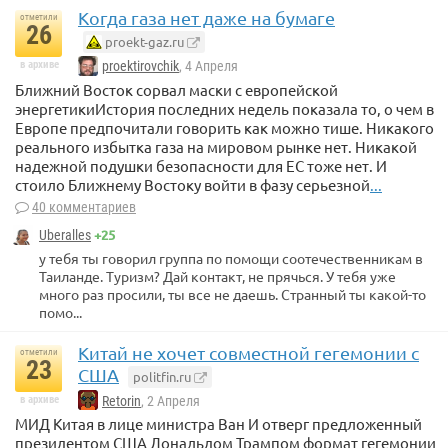
Когда газа нет даже на бумаге
отметили
26
proekt-gaz.ru
в архиве
proektirovchik
, 4 Апреля
Ближний Восток сорвал маски с европейской
энергетикиИстория последних недель показала то, о чем в
Европе предпочитали говорить как можно тише. Никакого
реального избытка газа на мировом рынке нет. Никакой
надежной подушки безопасности для ЕС тоже нет. И
стоило Ближнему Востоку войти в фазу серьезной
...
40 комментариев
+25
Uberalles
у тебя ты говорил группа по помощи соотечественникам в
Таиланде. Туризм? Дай контакт, не прячься. У тебя уже
много раз просили, ты все не даешь. Странный ты какой-то
помо...
Китай не хочет совместной гегемонии с
отметили
23
США
politfin.ru
в архиве
Retorin
, 2 Апреля
МИД Китая в лице министра Ван И отверг предложенный
президентом США Дональдом Трампом формат гегемонии