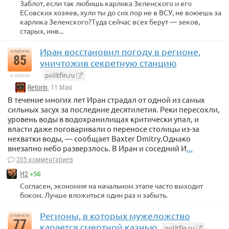
Заблот, если так любишь карлика Зеленского и его
ЕСовских хозяев, хули ты до сих пор не в ВСУ, не воюешь за
карлика Зеленского?Туда сейчас всех берут — зеков,
старых, инв...
Иран восстановил погоду в регионе,
отметили
85
уничтожив секретную станцию
politfin.ru
в архиве
Retorin
, 11 Мая
В течение многих лет Иран страдал от одной из самых
сильных засух за последние десятилетия. Реки пересохли,
уровень воды в водохранилищах критически упал, и
власти даже поговаривали о переносе столицы из-за
нехватки воды, — сообщает Baxter Dmitry.Однако
внезапно небо разверзлось. В Иран и соседний И
...
205 комментариев
+56
Н2
Согласен, экономия на начальном этапе часто выходит
боком. Лучше вложиться один раз и забыть.
Регионы, в которых мужеложство
отметили
77
карается смертной казнью
politfin.ru