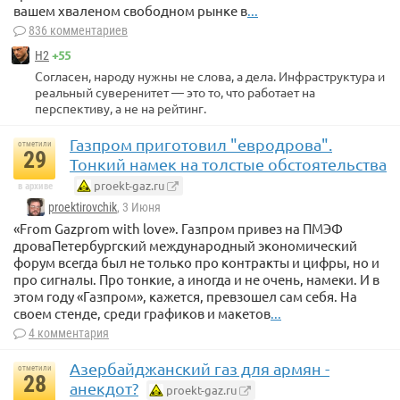
вашем хваленом свободном рынке в
...
836 комментариев
+55
Н2
Согласен, народу нужны не слова, а дела. Инфраструктура и
реальный суверенитет — это то, что работает на
перспективу, а не на рейтинг.
Газпром приготовил "евродрова".
отметили
29
Тонкий намек на толстые обстоятельства
proekt-gaz.ru
в архиве
proektirovchik
, 3 Июня
«From Gazprom with love». Газпром привез на ПМЭФ
дроваПетербургский международный экономический
форум всегда был не только про контракты и цифры, но и
про сигналы. Про тонкие, а иногда и не очень, намеки. И в
этом году «Газпром», кажется, превзошел сам себя. На
своем стенде, среди графиков и макетов
...
4 комментария
Азербайджанский газ для армян -
отметили
28
анекдот?
proekt-gaz.ru