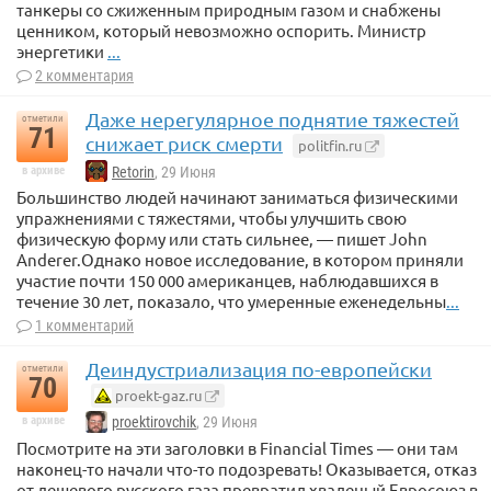
танкеры со сжиженным природным газом и снабжены
ценником, который невозможно оспорить. Министр
энергетики
...
2 комментария
Даже нерегулярное поднятие тяжестей
отметили
71
снижает риск смерти
politfin.ru
в архиве
Retorin
, 29 Июня
Большинство людей начинают заниматься физическими
упражнениями с тяжестями, чтобы улучшить свою
физическую форму или стать сильнее, — пишет John
Anderer.Однако новое исследование, в котором приняли
участие почти 150 000 американцев, наблюдавшихся в
течение 30 лет, показало, что умеренные еженедельны
...
1 комментарий
Деиндустриализация по-европейски
отметили
70
proekt-gaz.ru
в архиве
proektirovchik
, 29 Июня
Посмотрите на эти заголовки в Financial Times — они там
наконец-то начали что-то подозревать! Оказывается, отказ
от дешевого русского газа превратил хваленый Евросоюз в