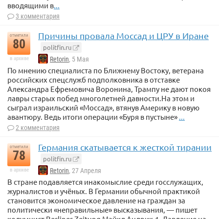
вводящими в
...
3 комментария
Причины провала Моссад и ЦРУ в Иране
отметили
80
politfin.ru
в архиве
Retorin
, 5 Мая
По мнению специалиста по Ближнему Востоку, ветерана
российских спецслужб подполковника в отставке
Александра Ефремовича Воронина, Трампу не дают покоя
лавры старых побед многолетней давности.На этом и
сыграл израильский «Моссад», втянув Америку в новую
авантюру. Ведь итоги операции «Буря в пустыне»
...
2 комментария
Германия скатывается к жесткой тирании
отметили
78
politfin.ru
в архиве
Retorin
, 27 Апреля
В стране подавляется инакомыслие среди госслужащих,
журналистов и учёных. В Германии обычной практикой
становится экономическое давление на граждан за
политически «неправильные» высказывания, — пишет
колумнист Berliner Zeitung Майкл Андрик.1. Давление на