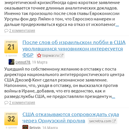
энергетический кризисИногда одно короткое заявление
оказывается точнее длинных аналитических докладов.
Именно так произошло после слов главы Еврокомиссии
Урсулы фон дер Ляйен о том, что Евросоюз намерен и
дальше придерживаться курса на отказ от ископаемог
...
2 комментария
После слов об израильском лобби в США
отметили
21
уволившимся чиновником интересуется
ФБР
topwar.ru
в архиве
Lynnot78
, 19 Марта
Ушедший по собственному желанию в отставку с поста
директора национального антитеррористического центра
США Джозеф Кент сделал резонансное заявление.
Напомним, что, уходя в отставку, он высказался против
войны в Иране, добавив, что его ведомство, как и
разведслужбы США, не предоставляли президенту н
...
2 комментария
США отказываются сопровождать суда
отметили
32
через Ормузский пролив
secretra.com
в архиве
Retorin
, 16 Марта