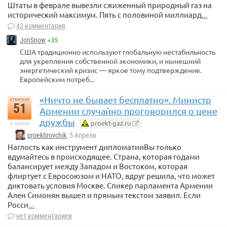
Штаты в феврале вывезли сжиженный природный газ на
исторический максимум. Пять с половиной миллиард
...
43 комментария
+35
JonSnow
США традиционно используют глобальную нестабильность
для укрепления собственной экономики, и нынешний
энергетический кризис — яркое тому подтверждение.
Европейским потреб...
«Ничто не бывает бесплатно». Министр
отметили
51
Армении случайно проговорился о цене
дружбы
proekt-gaz.ru
в архиве
proektirovchik
, 5 Апреля
Наглость как инструмент дипломатииВы только
вдумайтесь в происходящее. Страна, которая годами
балансирует между Западом и Востоком, которая
флиртует с Евросоюзом и НАТО, вдруг решила, что может
диктовать условия Москве. Спикер парламента Армении
Ален Симонян вышел и прямым текстом заявил. Если
Росси
...
нет комментариев