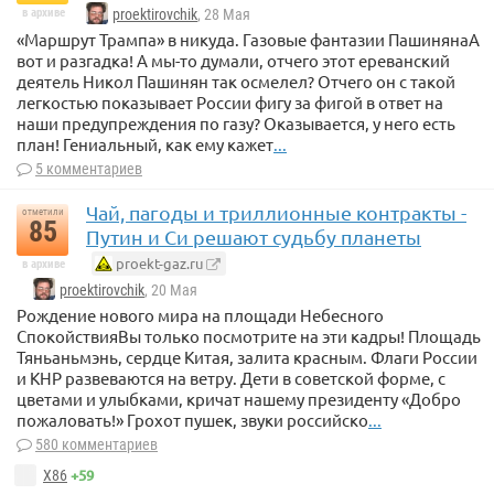
в архиве
proektirovchik
, 28 Мая
«Маршрут Трампа» в никуда. Газовые фантазии ПашинянаА
вот и разгадка! А мы-то думали, отчего этот ереванский
деятель Никол Пашинян так осмелел? Отчего он с такой
легкостью показывает России фигу за фигой в ответ на
наши предупреждения по газу? Оказывается, у него есть
план! Гениальный, как ему кажет
...
5 комментариев
Чай, пагоды и триллионные контракты -
отметили
85
Путин и Си решают судьбу планеты
proekt-gaz.ru
в архиве
proektirovchik
, 20 Мая
Рождение нового мира на площади Небесного
СпокойствияВы только посмотрите на эти кадры! Площадь
Тяньаньмэнь, сердце Китая, залита красным. Флаги России
и КНР развеваются на ветру. Дети в советской форме, с
цветами и улыбками, кричат нашему президенту «Добро
пожаловать!» Грохот пушек, звуки российско
...
580 комментариев
+59
X86