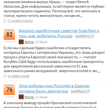
оказанию влияния внутри Ирана, — пишет Kevork
Almassian.Для информации, Israel Hayom является глубоко
произраильским изданием. Поэтому всё, что написано в
статье, нужно читать внимательно, не как не
...
12 комментариев
Анализ ошибочных советов Guardian о
отметили
82
том, как победить Россию
politfin.ru
в архиве
Retorin
, 25 Июня
Если мы и дальше будем ошибочно отождествлять
интересы Европы с интересами Украины, это лишь ускорит
процесс утраты Европой своей значимости, — считает
Korybko.США будут использовать ошибочные приоритеты
для закрепления вассальной зависимости ЕС как
зависимого рынка вооружений, энергоносителей и экс
...
4 комментария
Для победы над Россией в Европе
отметили
76
должна быть диктатура
politfin.ru
в архиве
Retorin
, 21 Июня
К опасному выводу пришёл британский политический
аналитик Тимоти Эш в статье для «European Council on