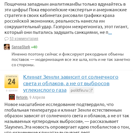
Пощечина западным аналитикамВы только вдумайтесь в
эти цифры! Пока европейские «эксперты» и американские
стратеги в своих кабинетах рисовали графики краха
российской экономики, реальность нанесла им
сокрушительный удар. Газпром межрегионгаз, этот гигант,
который они пытались задушить санкциями, не п
...
53 комментария
+40
SansaStark
Именно поэтому сейчас и фиксируют рекордные объемы
поставок — модернизация все же шла, хоть и не так заметно
со стороны.
Климат Земли зависит от солнечного
отметили
24
света и облаков, а не от выбросов
углекислого газа
politfin.ru
в архиве
Retorin
, 9 Апреля
Новое масштабное исследование подтвердило, что
глобальная температура и климат Земли естественным
образом зависят от солнечного света и облаков, а не от так
называемых «углеродных выбросов», — рассказывает
Slaynews.Эта новость опровергает идею глобалистов о том,
что «изменение климата» вызывает деят
...