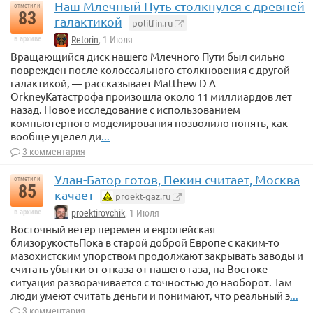
Наш Млечный Путь столкнулся с древней
отметили
83
галактикой
politfin.ru
в архиве
Retorin
, 1 Июля
Вращающийся диск нашего Млечного Пути был сильно
поврежден после колоссального столкновения с другой
галактикой, — рассказывает Matthew D A
OrkneyКатастрофа произошла около 11 миллиардов лет
назад. Новое исследование с использованием
компьютерного моделирования позволило понять, как
вообще уцелел ди
...
3 комментария
Улан-Батор готов, Пекин считает, Москва
отметили
85
качает
proekt-gaz.ru
в архиве
proektirovchik
, 1 Июля
Восточный ветер перемен и европейская
близорукостьПока в старой доброй Европе с каким-то
мазохистским упорством продолжают закрывать заводы и
считать убытки от отказа от нашего газа, на Востоке
ситуация разворачивается с точностью до наоборот. Там
люди умеют считать деньги и понимают, что реальный э
...
3 комментария