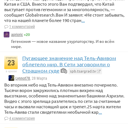
Китая и США. Вместо этого Ван подтвердил, что Китай
выступает против гегемонии и за многополярность, —
сообщает Globalresearch.Ван И заявил: «Не стоит забывать,
что на нашей планете более 190 стран
...
1 комментарий
+20
aprioric
Гегемония — новое название узурпаторству. И во всём
мире.
Пугающее знамение над Тель-Авивом
отметили
23
облетело мир. В Сети заговорили о
Страшном суде
spb.tsargrad.tv
в архиве
2
Lynnot78
, 28 Марта
Во вторник небо над Тель-Авивом внезапно почернело.
Тысячи ворон закружились плотным вихрем над
высотками, особенно над знаменитыми башнями Азриэли.
Видео с этого зрелища разлетелись по сети за считанные
часы и вызвали настоящий шок и трепет.25 марта жители
Тель-Авива стали свидетелями необычной кар
...
4 комментария