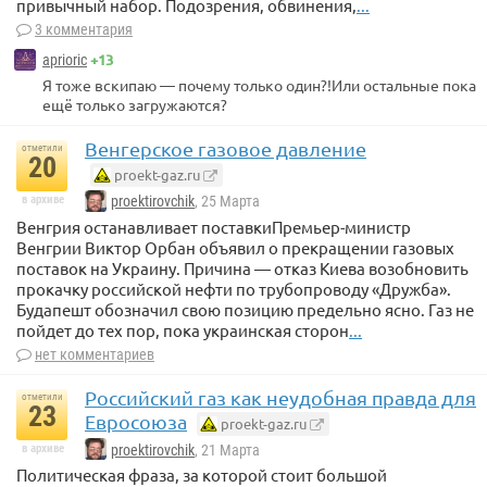
привычный набор. Подозрения, обвинения,
...
3 комментария
+13
aprioric
Я тоже вскипаю — почему только один?!Или остальные пока
ещё только загружаются?
Венгерское газовое давление
отметили
20
proekt-gaz.ru
в архиве
proektirovchik
, 25 Марта
Венгрия останавливает поставкиПремьер-министр
Венгрии Виктор Орбан объявил о прекращении газовых
поставок на Украину. Причина — отказ Киева возобновить
прокачку российской нефти по трубопроводу «Дружба».
Будапешт обозначил свою позицию предельно ясно. Газ не
пойдет до тех пор, пока украинская сторон
...
нет комментариев
Российский газ как неудобная правда для
отметили
23
Евросоюза
proekt-gaz.ru
в архиве
proektirovchik
, 21 Марта
Политическая фраза, за которой стоит большой