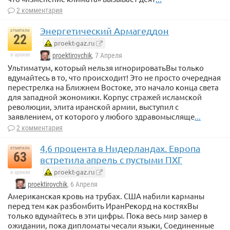
2 комментария
Энергетический Армагеддон
отметили
22
proekt-gaz.ru
в архиве
proektirovchik
, 7 Апреля
Ультиматум, который нельзя игнорироватьВы только
вдумайтесь в то, что происходит! Это не просто очередная
перестрелка на Ближнем Востоке, это начало конца света
для западной экономики. Корпус стражей исламской
революции, элита иранской армии, выступил с
заявлением, от которого у любого здравомысляще
...
2 комментария
4,6 процента в Нидерландах. Европа
отметили
63
встретила апрель с пустыми ПХГ
proekt-gaz.ru
в архиве
proektirovchik
, 6 Апреля
Американская кровь на трубах. США набили карманы
перед тем как разбомбить ИранРекорд на костяхВы
только вдумайтесь в эти цифры. Пока весь мир замер в
ожидании, пока дипломаты чесали языки, Соединенные