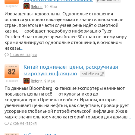
в архиве
Retorin
, 10 Мая
Извращенцы недовольны. Однополые отношения
остаются уголовно наказуемыми в значительном числе
стран, при этом в части случаев речь идёт о смертной
казни, — сообщает подробную информацию Tyler
Durden.В настоящее время более 60 стран по всему миру
криминализируют однополые отношения, в основном
наказы
...
1 комментарий
Китай поднимает цены, раскручивая
отметили
82
мировую инфляцию
politfin.ru
в архиве
Retorin
, 9 Мая
По данным Bloomberg, китайские экспортеры начинают
повышать цены на всё — от купальников до
кондиционеров.Причина в войне с Ираном, которая
увеличивает цены на нефть и, как следствие, провоцирует
ускорение глобальной потребительской инфляции.Уже в
марте значительное число категорий товаров для домаш
...
2 комментария