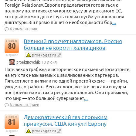
Foreign Relations».Европе предлагается готовиться к
полному политическому консенсусу внутри самого ЕС,
который можно достигнуть только путём установления
диктатуры.Эш прямо пишет о необходимости бор
...
4 комментария
Великий просчет наглосаксов. Россия
отметили
80
больше не кормит халявщиков
proekt-gaz.ru
в архиве
proektirovchik
, 13 Июня
Пять веков грабежа и историческое похмельеПосмотрите
на этих так называемых цивилизованных партнеров.
Пятьсот лет они жили по одной простой схеме — прийти,
увидеть, ограбить. Весь их лоск, все эти версали и лувры
построены на костях и ресурсах колоний. Они привыкли,
что мир — это большой супермаркет
...
6 комментариев
Демократический газ с горьким
отметили
81
привкусом. США кинули Европу
proekt-gaz.ru
в архиве