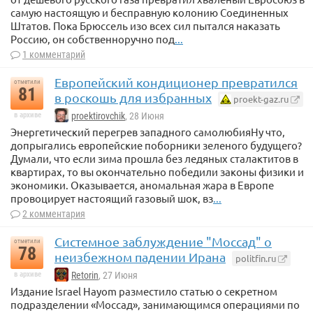
самую настоящую и бесправную колонию Соединенных
Штатов. Пока Брюссель изо всех сил пытался наказать
Россию, он собственноручно под
...
1 комментарий
Европейский кондиционер превратился
отметили
81
в роскошь для избранных
proekt-gaz.ru
в архиве
proektirovchik
, 28 Июня
Энергетический перегрев западного самолюбияНу что,
допрыгались европейские поборники зеленого будущего?
Думали, что если зима прошла без ледяных сталактитов в
квартирах, то вы окончательно победили законы физики и
экономики. Оказывается, аномальная жара в Европе
провоцирует настоящий газовый шок, вз
...
2 комментария
Системное заблуждение "Моссад" о
отметили
78
неизбежном падении Ирана
politfin.ru
в архиве
Retorin
, 27 Июня
Издание Israel Hayom разместило статью о секретном
подразделении «Моссад», занимающимся операциями по