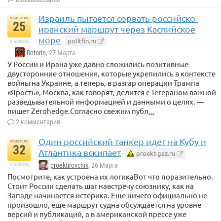
Израиль пытается сорвать российско-
отметили
25
иранский маршрут через Каспийское
море
politfin.ru
в архиве
Retorin
, 27 Марта
У России и Ирана уже давно сложились позитивные
двусторонние отношения, которые укрепились в контексте
войны на Украине, а теперь, в разгар операции Трампа
«Ярость», Москва, как говорят, делится с Тегераном важной
разведывательной информацией и данными о целях, —
пишет Zerohedge.Согласно свежим публ
...
2 комментария
Один российский танкер идет на Кубу и
отметили
32
Атлантика вскипает
proekt-gaz.ru
в архиве
proektirovchik
, 26 Марта
Посмотрите, как устроена их логикаВот что поразительно.
Стоит России сделать шаг навстречу союзнику, как на
Западе начинается истерика. Еще ничего официально не
произошло, еще маршрут судна обсуждается на уровне
версий и публикаций, а в американской прессе уже