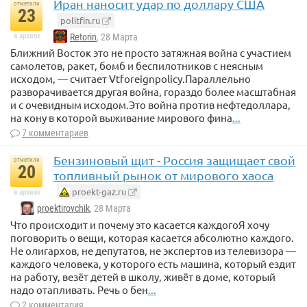
Иран наносит удар по доллару США
отметили
23
politfin.ru
в архиве
Retorin
, 28 Марта
Ближний Восток это не просто затяжная война с участием
самолетов, ракет, бомб и беспилотников с неясным
исходом, — считает Vtforeignpolicy.Параллельно
разворачивается другая война, гораздо более масштабная
и с очевидным исходом.Это война против нефтедоллара,
на кону в которой выживание мирового фина
...
7 комментариев
Бензиновый щит - Россия защищает свой
отметили
20
топливный рынок от мирового хаоса
proekt-gaz.ru
в архиве
proektirovchik
, 28 Марта
Что происходит и почему это касается каждогоЯ хочу
поговорить о вещи, которая касается абсолютно каждого.
Не олигархов, не депутатов, не экспертов из телевизора —
каждого человека, у которого есть машина, который ездит
на работу, везёт детей в школу, живёт в доме, который
надо отапливать. Речь о бен
...
2 комментария