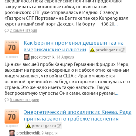
свершилось! Пока европейские политики продолжают
закручивать санкционные гайки, первая партия
российского СПГ уже отправилась в Индию. С завода
«Газпром СПГ Портовая» на Балтике танкер Kunpeng взял
курс на индийский порт Дахедж. На борту — 138 20
...
2 комментария
Как Берлин променял дешевый газ на
отметили
70
американские иллюзии
proekt-gaz.ru
в архиве
proektirovchik
, 14 Апреля
Цинизм высшей пробыКанцлер Германии Фридрих Мерц
выходит на пресс-конференцию и с абсолютно каменным
лицом заявляет, что война США с Ираном является
основной причиной всех бед, с которыми столкнулась его
страна. Это же надо иметь такую наглость! Такую
беспросветную глупость! Они сами, своими руками,
...
5 комментариев
Энергетический апокалипсис Киева. Рада
отметили
70
приняла закон о грабеже населения
proekt-gaz.ru
в архиве
proektirovchik
, 9 Апреля