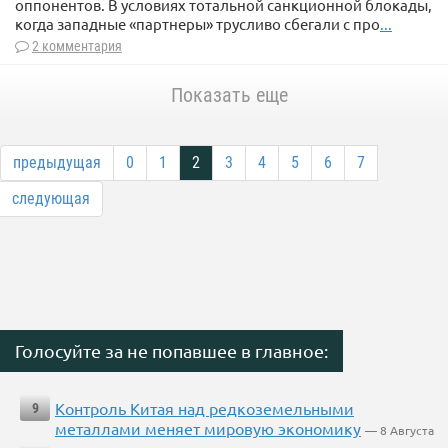
оппонентов. В условиях тотальной санкционной блокады,
когда западные «партнеры» трусливо сбегали с про
...
2 комментария
Показать еще
предыдущая
0
1
2
3
4
5
6
7
следующая
Голосуйте за не попавшее в главное:
Контроль Китая над редкоземельными
9
металлами меняет мировую экономику
— 8 Августа