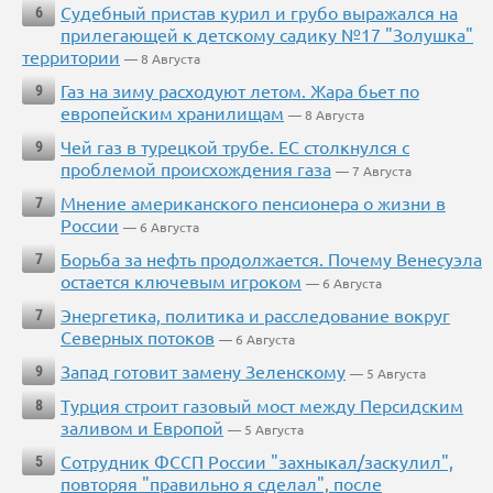
Судебный пристав курил и грубо выражался на
6
прилегающей к детскому садику №17 "Золушка"
территории
— 8 Августа
Газ на зиму расходуют летом. Жара бьет по
9
европейским хранилищам
— 8 Августа
Чей газ в турецкой трубе. ЕС столкнулся с
9
проблемой происхождения газа
— 7 Августа
Мнение американского пенсионера о жизни в
7
России
— 6 Августа
Борьба за нефть продолжается. Почему Венесуэла
7
остается ключевым игроком
— 6 Августа
Энергетика, политика и расследование вокруг
7
Северных потоков
— 6 Августа
Запад готовит замену Зеленскому
9
— 5 Августа
Турция строит газовый мост между Персидским
8
заливом и Европой
— 5 Августа
Сотрудник ФССП России "захныкал/заскулил",
5
повторяя "правильно я сделал", после