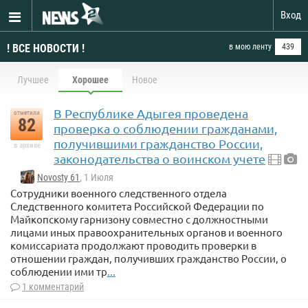
Вход
! ВСЕ НОВОСТИ !
в мою ленту
439
Лучшее
Хорошее
Новое
В Республике Адыгея проведена
отметили
82
проверка о соблюдении гражданами,
получившими гражданство России,
в архиве
законодательства о воинском учете
Novosty 61
, 1 Июля
Сотрудники военного следственного отдела
Следственного комитета Российской Федерации по
Майкопскому гарнизону совместно с должностными
лицами иных правоохранительных органов и военного
комиссариата продолжают проводить проверки в
отношении граждан, получивших гражданство России, о
соблюдении ими тр
...
1 комментарий