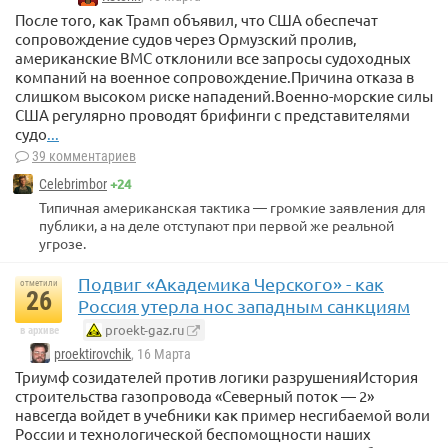
После того, как Трамп объявил, что США обеспечат
сопровождение судов через Ормузский пролив,
американские ВМС отклонили все запросы судоходных
компаний на военное сопровождение.Причина отказа в
слишком высоком риске нападений.Военно-морские силы
США регулярно проводят брифинги с представителями
судо
...
39 комментариев
+24
Celebrimbor
Типичная американская тактика — громкие заявления для
публики, а на деле отступают при первой же реальной
угрозе.
Подвиг «Академика Черского» - как
отметили
26
Россия утерла нос западным санкциям
proekt-gaz.ru
в архиве
proektirovchik
, 16 Марта
Триумф созидателей против логики разрушенияИстория
строительства газопровода «Северный поток — 2»
навсегда войдет в учебники как пример несгибаемой воли
России и технологической беспомощности наших