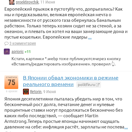
proektirovchik
, 11 Июня
Европейский прыжок в пустотуНу что, допрыгались? Как
мы и предсказывали, великая европейская мечта о
независимости от русского газа обернулась банальным
рабством. Только теперь хозяин сидит не за стеной, а за
океаном, и плевать он хотел на ваши замерзающие дома и
пустые кошельки. Европейские лидеры
...
3 комментария
+11
aprioric
Кстати, картинки *.webp тоже публикуютсячерез кнопку
«Вставить/редактировать изображение». проверил 👆.
В Японии обвал экономики в режиме
отметили
75
реального времени
politfin.ru
в архиве
Retorin
, 9 Июня
Япония десятилетиями пыталась убедить мир в том, что
бесконечный рост долга, печатание денег и нулевые
процентные ставки могут продолжаться бесконечно без
каких-либо последствий, — сообщает Martin
Armstrong.Теперь простые японцы начинают ощущать
давление на себе: инфляция растёт, зарплаты не поспева
...