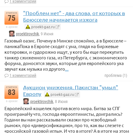
1 комментарий
"Проблем нет" - два слова, от которых в
отметили
75
Брюсселе начинается изжога
proekt-gaz.ru
в архиве
proektirovchik
, 9 Июня
Газовый оазис. Почему в Минске спокойно, а в Брюсселе –
паникаПока в Европе сходят с ума, глядя на биржевые
котировки, и судорожно ищут, у кого бы еще перекупить
танкер сжиженного газа, из Петербурга, с экономического
форума, доносятся звуки, которые для европейского уха
звучат как музыка из другого
...
1 комментарий
проблема (1)
Аукцион унижения. Пакистан "умыл"
отметили
83
Европу
proekt-gaz.ru
в архиве
proektirovchik
, 8 Июня
Европейский кошелек против всего мира. Битва за СПГ
проигранаНу что, господа еврооптимисты, доигрались?
Годами вы нам рассказывали сказки про «свободный
рынок», про «диверсификацию», про то, как вы слезете с
«российской газовой иглы». И что в итоге? А в итоге на этом