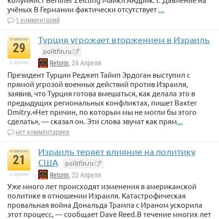
учёных В Германии фактически отсутствует
...
1 комментарий
Турция угрожает вторжением в Израиль
отметили
29
politfin.ru
в архиве
Retorin
, 24 Апреля
Президент Турции Реджеп Тайип Эрдоган выступил с
прямой угрозой военных действий против Израиля,
заявив, что Турция готова вмешаться, как делала это в
предыдущих региональных конфликтах, пишет Baxter
Dmitry.«Нет причин, по которым мы не могли бы этого
сделать», — сказал он. Эти слова звучат как прям
...
нет комментариев
Израиль теряет влияние на политику
отметили
21
США
politfin.ru
в архиве
Retorin
, 22 Апреля
Уже много лет происходят изменения в американской
политике в отношении Израиля. Катастрофическая
провальная война Дональда Трампа с Ираном ускорила
этот процесс, — сообщает Dave Reed.В течение многих лет