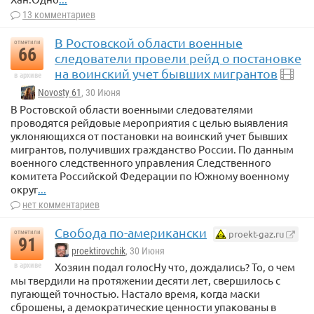
13 комментариев
В Ростовской области военные
отметили
66
следователи провели рейд о постановке
на воинский учет бывших мигрантов
в архиве
Novosty 61
, 30 Июня
В Ростовской области военными следователями
проводятся рейдовые мероприятия с целью выявления
уклоняющихся от постановки на воинский учет бывших
мигрантов, получивших гражданство России. По данным
военного следственного управления Следственного
комитета Российской Федерации по Южному военному
округ
...
нет комментариев
Свобода по-американски
proekt-gaz.ru
отметили
91
proektirovchik
, 30 Июня
Хозяин подал голосНу что, дождались? То, о чем
в архиве
мы твердили на протяжении десяти лет, свершилось с
пугающей точностью. Настало время, когда маски
сброшены, а демократические ценности упакованы в