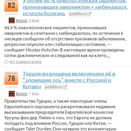
У более 80 % онкологических пациентов,
отметили
82
принимавших ивермектин + мебендазол,
исчезла болезнь
politfin.ru
в архиве
Retorin
, 8 Мая
84,4 % онкологических пациентов, принимавших
ивермектин в сочетании с мебендазолом, по истечение 6
месяцев сообщили об отсутствии признаков заболевания,
регрессии опухоли или стабилизации состояния, —
сообщает Nicolas Hulscher.В настоящее время проведены
сотни доклинических исследований как на клето
...
нет комментариев
Турция возмущена включением её в
отметили
78
"зловещую ось" вместе с Россией и
Китаем
politfin.ru
в архиве
Retorin
, 7 Мая
Правительство Турции, а также некоторые члены
Европейского парламента раскритиковали недавние
высказывания председателя Европейской комиссии
Урсулы фон дер Ляйен о том, что Европа не должна
попадать под влияние России, Турции или Китая, —
сообщает Tyler Durden.Они назвали эти комментарии