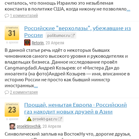
считалось, что помощь Израилю это незыблемая
константа в политике США, когда никому не позволяло
...
1 комментарий
Российские "верхолазы", убежавшие из
отметили
31
России
politumor.ru
в архиве
Retorin
, 20 Апреля
В данной статье речь идёт о некоторых бывших
чиновников самого высокого уровня и руководителях и
владельцах бизнеса. Данное исследование провёл
Cangmangdadi.Андрей Козырев: от «Мистера Да» до
иноагента (на фото)Андрей Козырев — имя, вписанное в
историю России не просто как бывший министр
иностранных
...
2 комментария
Прощай, немытая Европа - Российский
отметили
23
газ находит новых друзей в Азии
proekt-gaz.ru
в архиве
proektirovchik
, 20 Апреля
Символический заплыв на ВостокНу что, дорогие друзья,