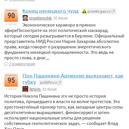
Конец немецкого чуда
proekt-gaz.ru
отметили
90
proektirovchik
, 30 Июня
Экономическое харакири в прямом
в архиве
эфиреПосмотрите на этот политический маскарад,
который сегодня разыгрывается в Берлине. Официальный
представитель МИД России Мария Захарова абсолютно
права, когда говорит о разрушении энергетического
фундамента немецкой промышленности. Это ведь не
просто слова, а диаг
...
2 комментария
При Пашиняне Армению выжимают, как
отметили
95
губку
politfin.ru
в архиве
Retorin
, 30 Июня
История Никола Пашиняна это не просто история
политика, пришедшего к власти на волне протестов. Это
хрестоматийный пример того, как западные центры силы
десятилетиями выращивают, финансируют и затем
используют национальные элиты для решения
собственных геополитических задач, — сообщает Влад
Хан.Одно
...