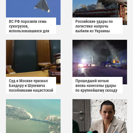
ВС РФ поразили семь
Российские удары по
сухогрузов,
логистике напрочь
использовавшихся для
выбили из Украины
снабжения ВСУ
осторожный оптимизм
Суд в Москве признал
Прошедшей ночью
Бандеру и Шухевича
вновь нанесены удары
пособниками нацистской
по крупнейшему складу
Германии
украинского
маркетплейса Rozetka