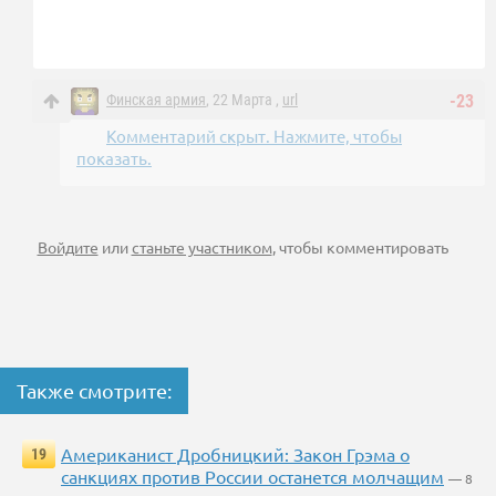
Финская армия
, 22 Марта ,
url
-23
Комментарий скрыт. Нажмите, чтобы
показать.
Войдите
или
станьте участником
, чтобы комментировать
Также смотрите:
Американист Дробницкий: Закон Грэма о
19
санкциях против России останется молчащим
— 8