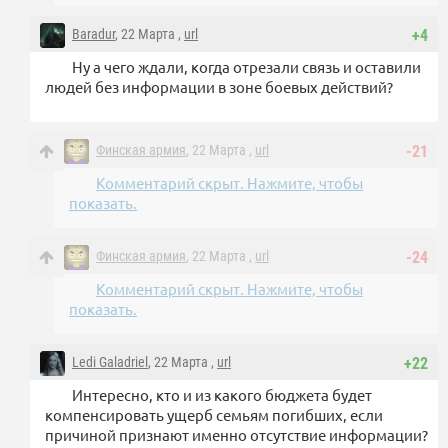
Baradur
, 22 Марта ,
url
+4
Ну а чего ждали, когда отрезали связь и оставили
людей без информации в зоне боевых действий?
Финская армия
, 22 Марта ,
url
-21
Комментарий скрыт. Нажмите, чтобы
показать.
Финская армия
, 22 Марта ,
url
-24
Комментарий скрыт. Нажмите, чтобы
показать.
Ledi Galadriel
, 22 Марта ,
url
+22
Интересно, кто и из какого бюджета будет
компенсировать ущерб семьям погибших, если
причиной признают именно отсутствие информации?