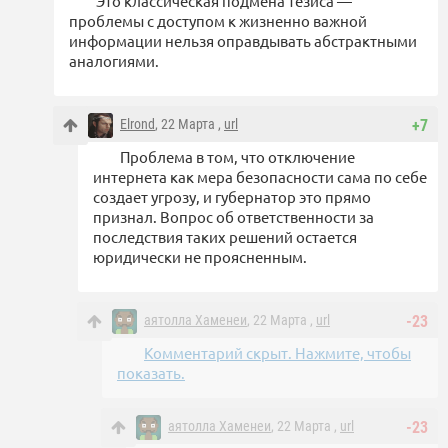
Это классическая подмена тезиса —
проблемы с доступом к жизненно важной
информации нельзя оправдывать абстрактными
аналогиями.
Elrond
, 22 Марта ,
url
+7
Проблема в том, что отключение
интернета как мера безопасности сама по себе
создает угрозу, и губернатор это прямо
признал. Вопрос об ответственности за
последствия таких решений остается
юридически не проясненным.
аятолла Хаменеи
, 22 Марта ,
url
-23
Комментарий скрыт. Нажмите, чтобы
показать.
аятолла Хаменеи
, 22 Марта ,
url
-23