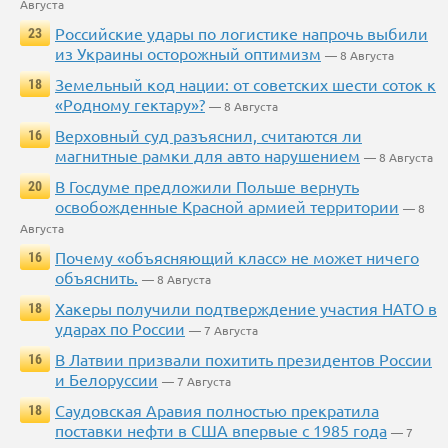
Августа
Российские удары по логистике напрочь выбили
23
из Украины осторожный оптимизм
— 8 Августа
Земельный код нации: от советских шести соток к
18
«Родному гектару»?
— 8 Августа
Верховный суд разъяснил, считаются ли
16
магнитные рамки для авто нарушением
— 8 Августа
В Госдуме предложили Польше вернуть
20
освобожденные Красной армией территории
— 8
Августа
Почему «объясняющий класс» не может ничего
16
объяснить.
— 8 Августа
Хакеры получили подтверждение участия НАТО в
18
ударах по России
— 7 Августа
В Латвии призвали похитить президентов России
16
и Белоруссии
— 7 Августа
Саудовская Аравия полностью прекратила
18
поставки нефти в США впервые с 1985 года
— 7