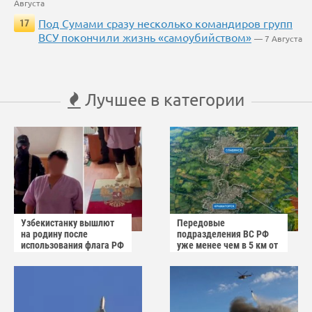
Августа
Под Сумами сразу несколько командиров групп
17
ВСУ покончили жизнь «самоубийством»
— 7 Августа
Лучшее в категории
Узбекистанку вышлют
Передовые
на родину после
подразделения ВС РФ
использования флага РФ
уже менее чем в 5 км от
как коврика
Краматорска и
Славянска