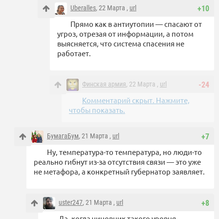
Uberalles
, 22 Марта ,
url
+10
Прямо как в антиутопии — спасают от
угроз, отрезая от информации, а потом
выясняется, что система спасения не
работает.
Финская армия
, 22 Марта ,
url
-24
Комментарий скрыт. Нажмите,
чтобы показать.
БумагаБум
, 21 Марта ,
url
+7
Ну, температура-то температура, но люди-то
реально гибнут из-за отсутствия связи — это уже
не метафора, а конкретный губернатор заявляет.
uster247
, 21 Марта ,
url
+8
Да, когда чиновник такого уровня