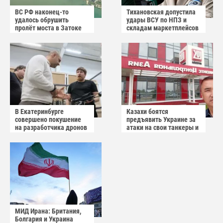
ВС РФ наконец-то
Тихановская допустила
удалось обрушить
удары ВСУ по НПЗ и
пролёт моста в Затоке
складам маркетплейсов
Одесской области
в Белоруссии
В Екатеринбурге
Казахи боятся
совершено покушение
предъявить Украине за
на разработчика дронов
атаки на свои танкеры и
«Упырь»
пытаются обвинить
Россию
МИД Ирана: Британия,
Болгария и Украина