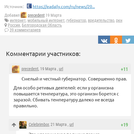
Источник:
https://eadaily.com/ru/news/20...
Добавил
precedent
19 Марта
интернет
,
мобильный интернет
,
губернатор
,
вредительство
,
ркн
Россия
,
Белгородская Область
39 комментариев
Комментарии участников:
precedent
, 19 Марта ,
url
+11
Смелый и честный губернатор. Совершенно прав.
Для особо ретивых деятелей: если у организма
повышается температура, это организм борется с
заразой. Сбивать температуру далеко не всегда
правильно.
Celebrimbor
, 21 Марта ,
url
+19