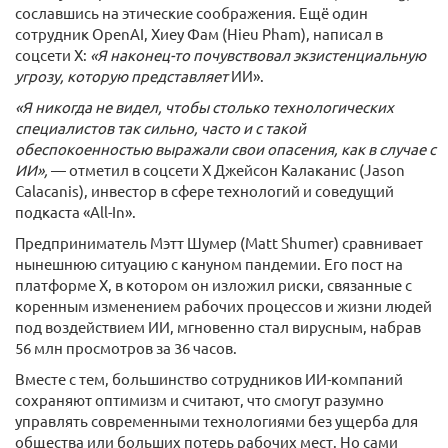
сославшись на этические соображения. Ещё один
сотрудник OpenAI, Хиеу Фам (Hieu Pham), написал в
соцсети X:
«Я наконец-то почувствовал экзистенциальную
угрозу, которую представляет
ИИ».
«Я никогда не видел, чтобы столько технологических
специалистов так сильно, часто и с такой
обеспокоенностью выражали свои опасения, как в случае с
ИИ»,
— отметил в соцсети X Джейсон Калаканис (Jason
Calacanis), инвестор в сфере технологий и соведущий
подкаста «All-In».
Предприниматель Мэтт Шумер (Matt Shumer) сравнивает
нынешнюю ситуацию с кануном пандемии. Его пост на
платформе X, в котором он изложил риски, связанные с
коренным изменением рабочих процессов и жизни людей
под воздействием ИИ, мгновенно стал вирусным, набрав
56 млн просмотров за 36 часов.
Вместе с тем, большинство сотрудников ИИ-компаний
сохраняют оптимизм и считают, что смогут разумно
управлять современными технологиями без ущерба для
общества или больших потерь рабочих мест. Но сами