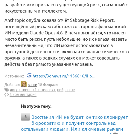
разработчики признают существующий риск, связанный с
искусственным интеллектом.
Anthropic опубликовала отчёт Sabotage Risk Report,
посвящённый рискам саботажа со стороны флагманской
ИИ-модели Claude Opus 4.6. В нём признаётся, что имеют
место быть риски, пусть небольшие, но их нельзя назвать
незначительными, что ИИ может использоваться в
преступной деятельности, включая создание химического
оружия, а также в редких случаях он может совершать
действия без прямого указания человека.
Источник:
https://3dnews.ru/1136816/ii-p...
Добавил
suare
15 Февраля
искусственный интеллект
,
нейросети
4 комментария
На эту же тему:
Восстания ИИ не будет: он тихо клонирует
6
бюрократию и получит контроль над
остальными людьми. Или ключевые рычаги