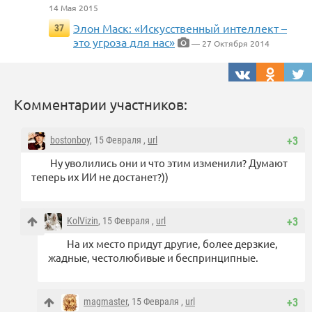
14 Мая 2015
Элон Маск: «Искусственный интеллект –
37
это угроза для нас»
— 27 Октября 2014
Комментарии участников:
bostonboy
, 15 Февраля ,
url
+3
Ну уволились они и что этим изменили? Думают
теперь их ИИ не достанет?))
KolVizin
, 15 Февраля ,
url
+3
На их место придут другие, более дерзкие,
жадные, честолюбивые и беспринципные.
magmaster
, 15 Февраля ,
url
+3