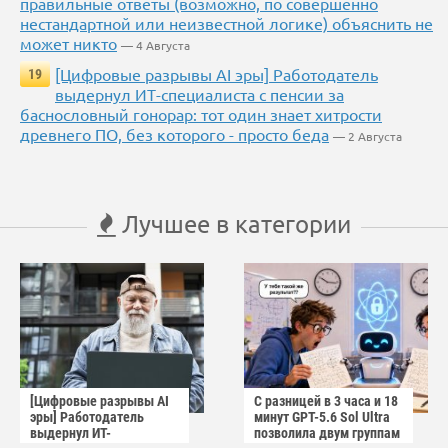
правильные ответы (возможно, по совершенно
нестандартной или неизвестной логике) объяснить не
может никто
— 4 Августа
[Цифровые разрывы AI эры] Работодатель
19
выдернул ИТ-специалиста с пенсии за
баснословный гонорар: тот один знает хитрости
древнего ПО, без которого - просто беда
— 2 Августа
Лучшее в категории
[Цифровые разрывы AI
С разницей в 3 часа и 18
эры] Работодатель
минут GPT-5.6 Sol Ultra
выдернул ИТ-
позволила двум группам