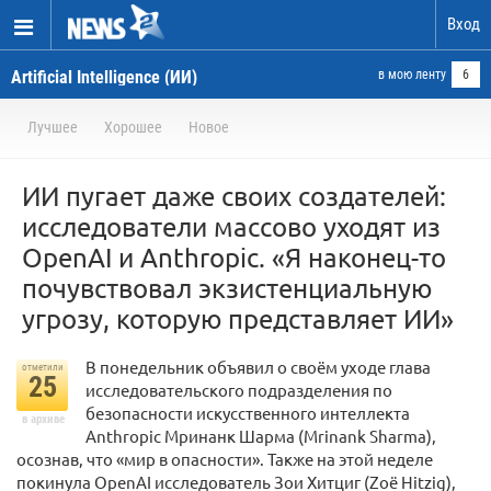
Вход
Artificial Intelligence (ИИ)
в мою ленту
6
Лучшее
Хорошее
Новое
ИИ пугает даже своих создателей:
исследователи массово уходят из
OpenAI и Anthropic. «Я наконец-то
почувствовал экзистенциальную
угрозу, которую представляет ИИ»
В понедельник объявил о своём уходе глава
отметили
25
исследовательского подразделения по
безопасности искусственного интеллекта
в архиве
Anthropic Мринанк Шарма (Mrinank Sharma),
осознав, что «мир в опасности». Также на этой неделе
покинула OpenAI исследователь Зои Хитциг (Zoë Hitzig),