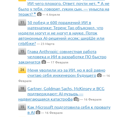
ИИ чего плохого. Ответ: почти нет. ❝ А не
было у тебя, говорят, сукин сын, — умысла на
теракт? ❞
— 4 Апреля
50 побед и 600 поражений ИИ в
11
математике: Теренс Тао объяснил, что
модели могут и не могут в науке. Поток
автономных AI-решений иссяк: ширШе или
глЫбже?
— 23 Марта
Глава Anthropic: совместная работа
15
человека и ИИ в разработке ПО быстро
закончится
— 17 Февраля
Меня уволили из-за ИИ, но я всё равно
24
считаю себя инженером будущего
— 16
Февраля
Gartner, Goldman Sachs, McKinsey и BCG
18
подтверждают: AI-пузырь —
надвигающаяся катастрофа
— 16 Февраля
2
Как Microsoft подготовила себя к провалу
15
в AI
— 16 Февраля