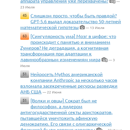
аппарата управления уже перехвачены?
—
2
23 Июля
Слишком просто, чтобы быть правдой?
45
GPT-5.6 выдал доказательство 50-летней
математической гипотезы
— 13 Июля
[Сингулярность ума] Мозг в цифре: что
63
происходит с памятью и вниманием
Zумеров? Не деградация, а когнитивная
трансформация при адаптации к
лавинообразным изменениям мира
— 3
3
Июля
Нейросеть Mythos американской
51
компании Anthropic за несколько часов
взломала засекреченные ресурсы разведки
АНБ США
— 22 Июня
[Волки и овцы] Сократ был не
51
философом, а лидером
антигосударственной секты аристократов,
пытавшейся уничтожить афинскую
демократию. Его связи с олигархической
фракцией были хорошо известны