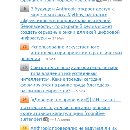
— 22 Июня
2
В будущем Anthropic откроет доступ к
6
моделям класса Mythos, настолько
эффективным в вопросах компьютерной
безопасности, что открытый релиз может
создать серьезные риски для всей цифровой
инфрастуры
— 27 Мая
Использование искусственного
75
интеллекта при принятии стратегических
решений
— 8 Мая
Соискатель в эпоху алгоритмов: четыре
70
типа владения искусственным
интеллектом. Какие тренды сегодня
формируются на рынке труда благодаря
развитию нейросетей?
— 6 Мая
[«Доверяй, но проверяй»☝️] ИИ сказал —
64
ты согласился: учёные описали феномен
«когнитивной капитуляции» (cognitive
surrender)
— 7 Апреля
3
Anthropic проверяли: не задумал ли их
44