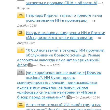
эксперты о прорыве США в области AI
— 5
Февраля
Патриарх Кирилл заявил о тревоге из-за
25
использования ИИ в проповедях
— 16
Декабря 2025
Игорь Ашманов о внедрении ИИ в России:
28
«Мы движемся к точке невозврата»
— 10
Августа 2025
10 000 показаний в секунду: ИИ поручили
19
обслуживание боевого эсминца. Умные
алгоритмы навсегда изменят американский
флот
— 1 Февраля 2025
5
[«из коробочки оно не выйдет»] Deus ex
19
machina*. ИИ будет просто
манипулировать людьми, принимающими
нужные ему решения на новом рынке
«цифровых сигналов намерений» «Игры в
бисер перед свиньями»**
— 31 Декабря 2024
3
А что если сильный ИИ живёт среди нас
22
уже месяц? Чем бы он занялся в первую