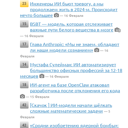
Инженеры ИИ бьют тревогу, а мы
23
продолжаем жить в 2024-м. Происходит
нечто большее
— 16 Февраля
BSBT — модель, которая отслеживает
15
важные пути белого вещества в мозге
2
— 16 Февраля
Глава Anthropic: «Мы не знаем, обладают
17
ли наши модели сознанием»
— 16
Февраля
Мустафа Сулейман: ИИ автоматизирует
14
большинство офисных профессий за 12-18
месяцев
— 16 Февраля
ИИ-агент на базе OpenClaw атаковал
18
разработчика после отклонения его кода
— 15 Февраля
[Скачок ] ИИ-модели начали щёлкать
42
сложные математические задачи
— 5
Февраля
«Сродни изобретению ядерной бомбы»:
42