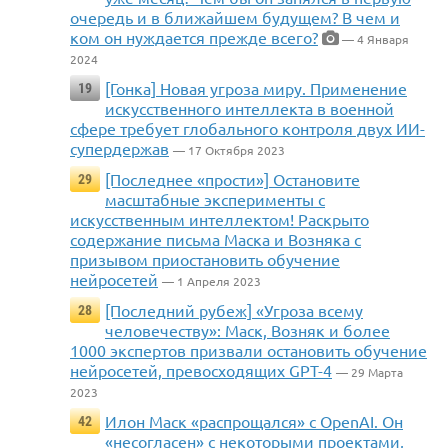
очередь и в ближайшем будущем? В чем и
ком он нуждается прежде всего?
— 4 Января
2024
[Гонка] Новая угроза миру. Применение
19
искусственного интеллекта в военной
сфере требует глобального контроля двух ИИ-
супердержав
— 17 Октября 2023
[Последнее «прости»] Остановите
29
масштабные эксперименты с
искусственным интеллектом! Раскрыто
содержание письма Маска и Возняка с
призывом приостановить обучение
нейросетей
— 1 Апреля 2023
[Последний рубеж] «Угроза всему
28
человечеству»: Маск, Возняк и более
1000 экспертов призвали остановить обучение
нейросетей, превосходящих GPT-4
— 29 Марта
2023
Илон Маск «распрощался» с OpenAI. Он
42
«несогласен» с некоторыми проектами,