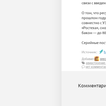
связи с введе
О том, что ре
прошлом году 
совместно с У
«Ростеха», см
баком — до 80
Серийные пост
Источник:
h
Добавил
prec
авиастроение
нет коммента
Комментари