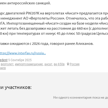
нием антироссийских санкций.
сурс двигателей PW207К на вертолетах «Ансат» предлагается пр
менеджмент АО «Вертолеты России». Отмечалось, что эта раб
ЗГА. Импортозамещенный «Ансат» создан на базе модели «Анс
ожет летать без дозаправки на расстояние до 660 км (с допо
0 км) при температурах от минус 45 до плюс 50 градусов Цельси
авки ожидаются с 2026 года, говорил ранее Алиханов.
ttps://www.interfax.ru/russia...
edent
5 Сентября 2025
,
вертолет
,
импортозамещение
,
ансат
,
вк-650в
Россия
риев
и участников:
Ни одного комментария пока не 