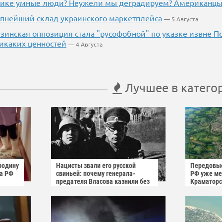
рике умные люди? Неужели мы деградируем? Американцы 
пнейший склад украинского маркетплейса
— 5 Августа
узинская оппозиция стала "русофобной" по указке извне П
никаких ценностей
— 4 Августа
Лучшее в катего
родину
Нацисты звали его русской
Передовые
га РФ
свиньей: почему генерала-
РФ уже мен
предателя Власова казнили без
Краматорс
публичного суда