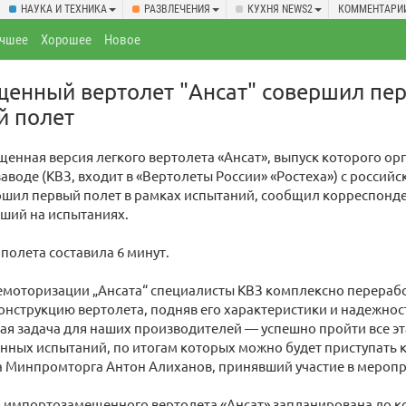
НАУКА И ТЕХНИКА
РАЗВЛЕЧЕНИЯ
КУХНЯ NEWS2
КОММЕНТАРИ
чшее
Хорошее
Новое
енный вертолет "Ансат" совершил пе
й полет
нная версия легкого вертолета «Ансат», выпуск которого ор
аводе (КВЗ, входит в «Вертолеты России» «Ростеха») с россий
ршил первый полет в рамках испытаний, сообщил корреспонде
ший на испытаниях.
полета составила 6 минут.
емоторизации „Ансата“ специалисты КВЗ комплексно перерабо
онструкцию вертолета, подняв его характеристики и надежнос
ая задача для наших производителей — успешно пройти все э
ных испытаний, по итогам которых можно будет приступать 
а Минпромторга Антон Алиханов, принявший участие в меропр
 импортозамещенного вертолета «Ансат» запланирована до ко