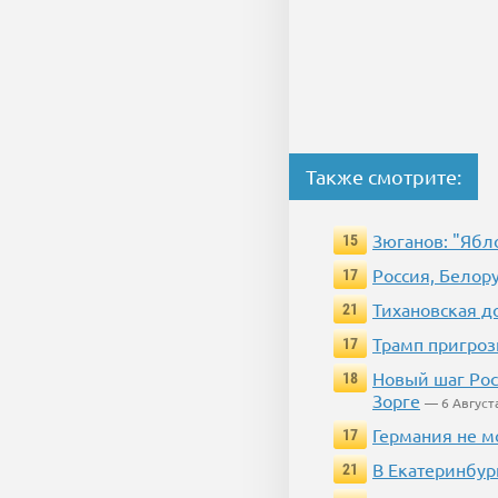
Также смотрите:
Зюганов: "Ябл
15
Россия, Белор
17
Тихановская д
21
Трамп пригроз
17
Новый шаг Рос
18
Зорге
— 6 Август
Германия не м
17
В Екатеринбур
21