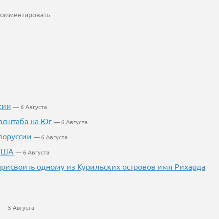
 комментировать
сии
— 6 Августа
асштаба на Юг
— 6 Августа
лоруссии
— 6 Августа
 США
— 6 Августа
 присвоить одному из Курильских островов имя Рихарда
— 5 Августа