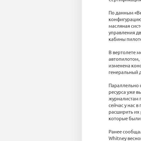
По данным «В
конфигурацию
масляная сист
управления дв
кабины пилото
В вертолете м
автопилотом, 
изменена кон
генеральный 
Параллельно 
ресурса уже 
журналистам 
сейчас у нас 
расширить их 
которые были 
Ранее сообщал
Whitney весно