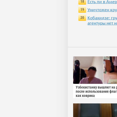
Есть ли в Аме
18
Уничтожен кру
19
Кобахидзе: гр
20
агентуры нет 
Узбекистанку вышлют на 
после использования фла
как коврика