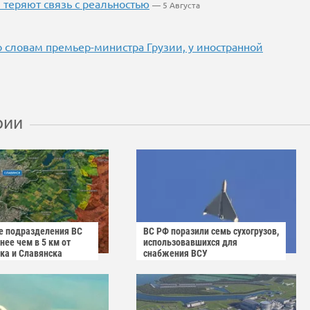
теряют связь с реальностью
— 5 Августа
о словам премьер-министра Грузии, у иностранной
рии
 подразделения ВС
ВС РФ поразили семь сухогрузов,
ее чем в 5 км от
использовавшихся для
ка и Славянска
снабжения ВСУ