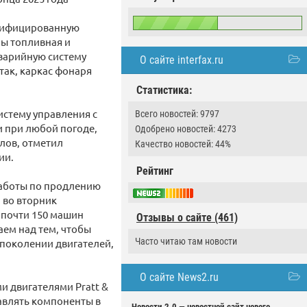
одифицированную
ы топливная и
аварийную систему
О сайте interfax.ru
так, каркас фонаря
Статистика:
истему управления с
Всего новостей: 9797
и при любой погоде,
Одобрено новостей: 4273
лов, отметил
Качество новостей: 44%
ии.
Рейтинг
работы по продлению
 во вторник
 почти 150 машин
Отзывы о сайте (461)
аем над тем, чтобы
Часто читаю там новости
 поколении двигателей,
О сайте News2.ru
и двигателями Pratt &
тавлять компоненты в
Новости 2.0 — новостной сайт нового