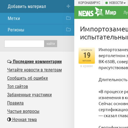
КОРОНАВИРУС
НОВОСТИ
Добавить материал
Мир
Лу
Метки
Импортозамещ
Регионы
испытательны
Импортозамеще
отметили
19
вертолетном з
ВК-650В, сове
Последние комментарии
человек
в архиве
присутствовав
Читайте новости в телеграм
Сообщить об ошибке
Длительность 
Топ сайтов
«В процессе р
Забаненные участники
изменения в к
Правила
Сейчас основн
сертификацион
Частые вопросы
— сказал глав
Ночная тема
Сертификация