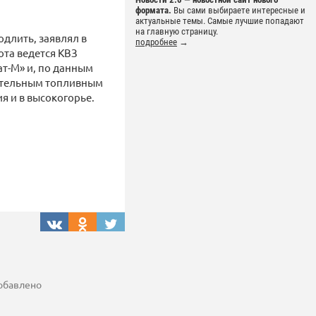
формата.
Вы сами выбираете интересные и
актуальные темы. Самые лучшие попадают
на главную страницу.
одлить, заявлял в
подробнее
→
ота ведется КВЗ
ат-М» и, по данным
лнительным топливным
я и в высокогорье.
добавлено