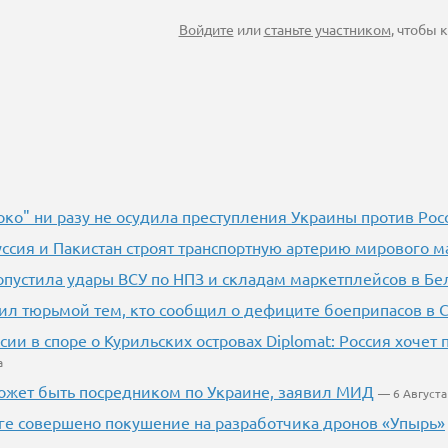
Войдите
или
станьте участником
, чтобы
око" ни разу не осудила преступления Украины против Рос
уссия и Пакистан строят транспортную артерию мирового м
опустила удары ВСУ по НПЗ и складам маркетплейсов в Бе
ил тюрьмой тем, кто сообщил о дефиците боеприпасов в
сии в споре о Курильских островах Diplomat: Россия хочет
а
ожет быть посредником по Украине, заявил МИД
— 6 Августа
ге совершено покушение на разработчика дронов «Упырь»