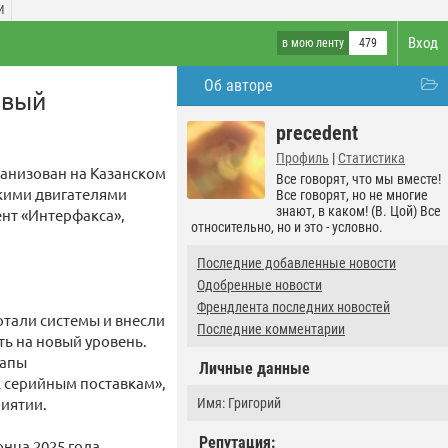
И
Вход
в мою ленту
479
Об авторе
рвый
precedent
Профиль
|
Статистика
ганизован на Казанском
Все говорят, что мы вместе!
скими двигателями
Все говорят, но не многие
знают, в каком! (В. Цой) Все
нт «Интерфакса»,
относительно, но и это - условно.
Последние добавленные новости
Одобренные новости
Френдлента последних новостей
тали системы и внесли
Последние комментарии
ть на новый уровень.
тапы
Личные данные
к серийным поставкам»,
иятии.
Имя: Григорий
Репутация:
нца 2025 года