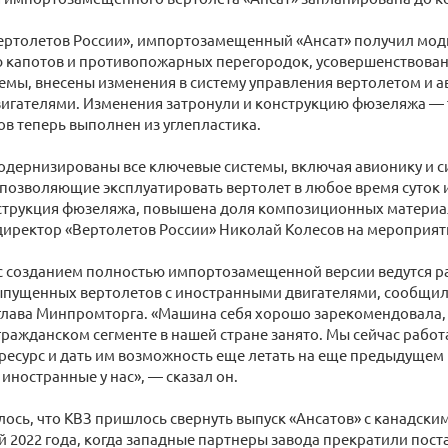
ертолетов России», импортозамещенный «Ансат» получил м
 капотов и противопожарных перегородок, усовершенствован
емы, внесены изменения в систему управления вертолетом и 
игателями. Изменения затронули и конструкцию фюзеляжа — 
в теперь выполнен из углепластика.
одернизированы все ключевые системы, включая авионику и с
позволяющие эксплуатировать вертолет в любое время суток 
струкция фюзеляжа, повышена доля композиционных материа
директор «Вертолетов России» Николай Колесов на мероприят
с созданием полностью импортозамещенной версии ведутся 
выпущенных вертолетов с иностранными двигателями, сообщил
глава Минпромторга. «Машина себя хорошо зарекомендовала,
в гражданском сегменте в нашей стране занято. Мы сейчас работ
ресурс и дать им возможность еще летать на еще предыдущем
иностранные у нас», — сказал он.
ось, что КВЗ пришлось свернуть выпуск «Ансатов» с канадским
й 2022 года, когда западные партнеры завода прекратили пос