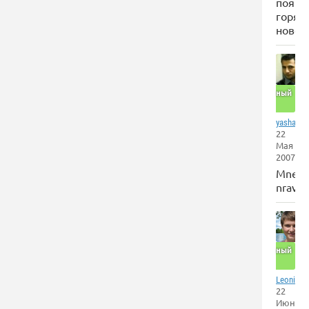
появл
горяч
новос
Отличный
сайт
,
yashar
22
Мая
2007
Mne
nravits
Отличный
сайт
LeonidKo
22
Июня