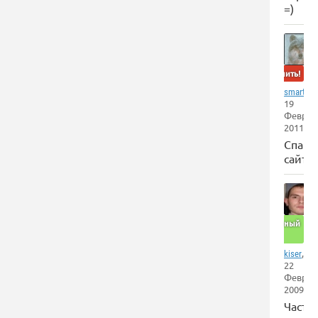
=)
Забанить!
,
smartov
19
Феврал
2011
Спам
сайт
Отличный
сайт
,
kiser
22
Феврал
2009
Часто