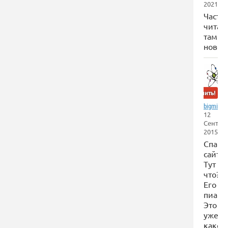
2021
Часто
читаю
там
новос
Забанить!
,
bigmite
12
Сентяб
2015
Спам
сайт.
Тут
что?
Его
пиаря
Это
уже
какой