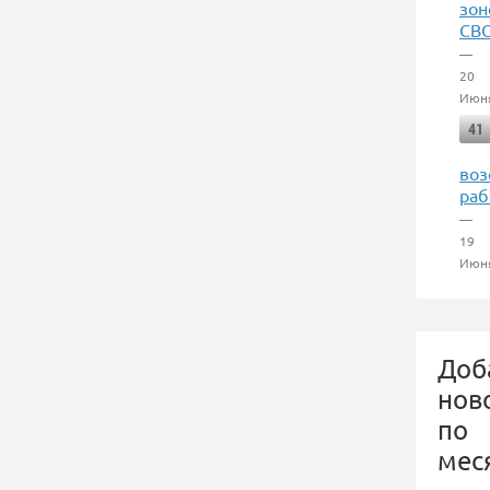
зон
СВ
—
20
Июн
41
воз
раб
—
19
Июн
Доб
нов
по
мес