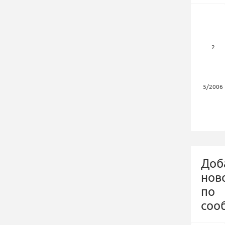
2
5/2006
Доб
нов
по
соо