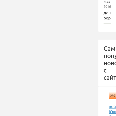
Мая
2016
дешё
рерай
Сам
поп
нов
с
сайт
297
вой
Юж