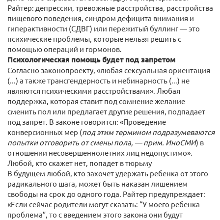
Райтер: депрессии, тревожные расстройства, расстройства
пищевого поведения, синдром дефицита внимания и
гиперактивности (СДВГ) или пережитый буллинг — это
психические проблемы, которые нельзя решить с
помощью операций и гормонов.
Психологическая помощь будет под запретом
Согласно законопроекту, «любая сексуальная ориентация
(...) а также трансгендерность и небинарность (...) не
являются психическими расстройствами». Любая
поддержка, которая ставит под сомнение желание
сменить пол или предлагает другие решения, подпадает
под запрет. В законе говорится: «Проведение
конверсионных мер (
под этим термином подразумеваются
попытки отговорить от смены пола, — прим. ИноСМИ
) в
отношении несовершеннолетних лиц недопустимо».
Любой, кто скажет нет, попадет в тюрьму
В будущем любой, кто захочет удержать ребенка от этого
радикального шага, может быть наказан лишением
свободы на срок до одного года. Райтер предупреждает:
«Если сейчас родители могут сказать: “У моего ребенка
проблема”, то с введением этого закона они будут