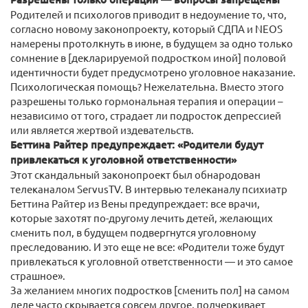
Родителей и психологов приводит в недоумение то, что,
согласно новому законопроекту, который СДПА и NEOS
намерены протолкнуть в июне, в будущем за одно только
сомнение в [декларируемой подростком иной] половой
идентичности будет предусмотрено уголовное наказание.
Психологическая помощь? Нежелательна. Вместо этого
разрешены только гормональная терапия и операции –
независимо от того, страдает ли подросток депрессией
или является жертвой издевательств.
Беттина Райтер предупреждает: «Родители будут
привлекаться к уголовной ответственности»
Этот скандальный законопроект был обнародован
телеканалом ServusTV. В интервью телеканалу психиатр
Беттина Райтер из Вены предупреждает: все врачи,
которые захотят по-другому лечить детей, желающих
сменить пол, в будущем подвергнутся уголовному
преследованию. И это еще не все: «Родители тоже будут
привлекаться к уголовной ответственности — и это самое
страшное».
За желанием многих подростков [сменить пол] на самом
деле часто скрывается совсем другое, подчеркивает