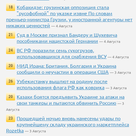
Кобахидзе: грузинская оппозиция стала
18
"русофобной" по указке извне По словам
премьер-министра Грузии, у иностранной агентуры нет
никаких ценностей
— 4 Августа
Суд в Москве признал Бандеру и Шухевича
21
пособниками нацистской Германии
— 4 Августа
ВС РФ поразили семь сухогрузов,
24
использовавшихся для снабжения ВСУ
— 4 Августа
МИД Ирана: Британия, Болгария и Украина
20
сообщили о неучастии в операции США
— 3 Августа
Узбекистанку вышлют на родину после
26
использования флага РФ как коврика
— 3 Августа
Казахи боятся предъявить Украине за атаки на
20
свои танкеры и пытаются обвинить Россию
— 3
Августа
Прошедшей ночью вновь нанесены удары по
23
крупнейшему складу украинского маркетплейса
Rozetka
— 3 Августа