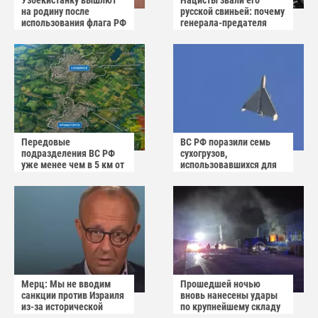
Узбекистанку вышлют
Нацисты звали его
на родину после
русской свиньей: почему
использования флага РФ
генерала-предателя
как коврика
Власова казнили без
публичного суда
Передовые
ВС РФ поразили семь
подразделения ВС РФ
сухогрузов,
уже менее чем в 5 км от
использовавшихся для
Краматорска и
снабжения ВСУ
Славянска
Мерц: Мы не вводим
Прошедшей ночью
санкции против Израиля
вновь нанесены удары
из-за исторической
по крупнейшему складу