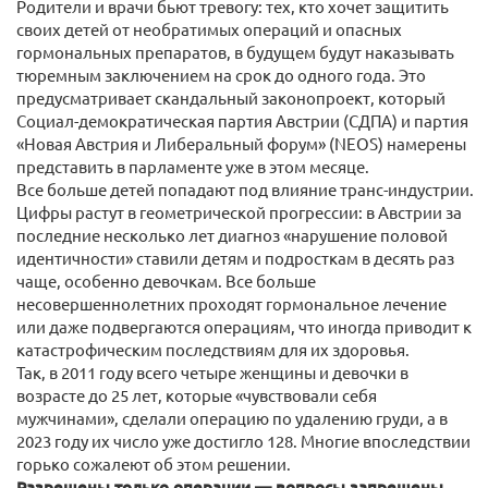
Родители и врачи бьют тревогу: тех, кто хочет защитить
своих детей от необратимых операций и опасных
гормональных препаратов, в будущем будут наказывать
тюремным заключением на срок до одного года. Это
предусматривает скандальный законопроект, который
Социал-демократическая партия Австрии (СДПА) и партия
«Новая Австрия и Либеральный форум» (NEOS) намерены
представить в парламенте уже в этом месяце.
Все больше детей попадают под влияние транс-индустрии.
Цифры растут в геометрической прогрессии: в Австрии за
последние несколько лет диагноз «нарушение половой
идентичности» ставили детям и подросткам в десять раз
чаще, особенно девочкам. Все больше
несовершеннолетних проходят гормональное лечение
или даже подвергаются операциям, что иногда приводит к
катастрофическим последствиям для их здоровья.
Так, в 2011 году всего четыре женщины и девочки в
возрасте до 25 лет, которые «чувствовали себя
мужчинами», сделали операцию по удалению груди, а в
2023 году их число уже достигло 128. Многие впоследствии
горько сожалеют об этом решении.
Разрешены только операции — вопросы запрещены