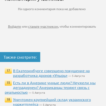
Ни одного комментария пока не добавлено
Войдите
или
станьте участником
, чтобы комментировать
Также смотрите:
В Екатеринбурге совершено покушение на
17
разработчика дронов «Упырь»
— 5 Августа
Есть ли в Америке умные люди? Неужели мы
15
деградируем? Американцы теряют связь с
реальностью
— 5 Августа
Уничтожен крупнейший склад украинского
18
маркетплейса
— 5 Августа