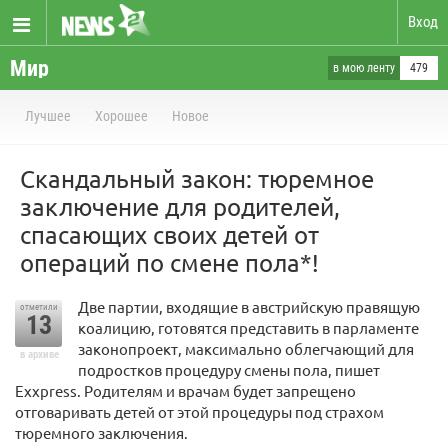
Вход
Мир
в мою ленту
479
Лучшее
Хорошее
Новое
Скандальный закон: тюремное
заключение для родителей,
спасающих своих детей от
операций по смене пола*!
Две партии, входящие в австрийскую правящую
отметили
13
коалицию, готовятся представить в парламенте
законопроект, максимально облегчающий для
в архиве
подростков процедуру смены пола, пишет
Exxpress. Родителям и врачам будет запрещено
отговаривать детей от этой процедуры под страхом
тюремного заключения.