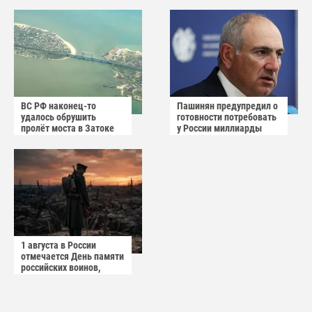
ответственности
украинского
маркетплейса Rozetka
ВС РФ наконец-то
Пашинян предупредил о
удалось обрушить
готовности потребовать
пролёт моста в Затоке
у России миллиарды
Одесской области
долларов
1 августа в России
отмечается День памяти
российских воинов,
погибших в Первой
мировой войне 1914–
1918 годов.