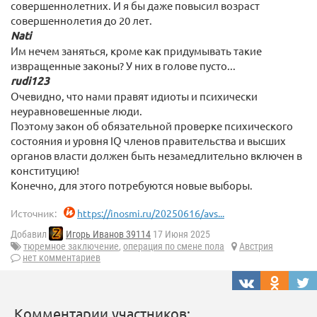
совершеннолетних. И я бы даже повысил возраст
совершеннолетия до 20 лет.
Nati
Им нечем заняться, кроме как придумывать такие
извращенные законы? У них в голове пусто...
rudi123
Очевидно, что нами правят идиоты и психически
неуравновешенные люди.
Поэтому закон об обязательной проверке психического
состояния и уровня IQ членов правительства и высших
органов власти должен быть незамедлительно включен в
конституцию!
Конечно, для этого потребуются новые выборы.
Источник:
https://inosmi.ru/20250616/avs...
Добавил
Игорь Иванов 39114
17 Июня 2025
тюремное заключение
,
операция по смене пола
Австрия
нет комментариев
Комментарии участников: