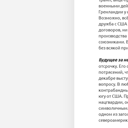
военными дей
Гренландии у 
Возможно, всё
дружба с США 
договоров, ни
производства
союзниками. В
без всякой пр
Будущее за н
отсрочку. Его
потрясений, ч
декабре выст
вопросу. В лю
контрабандные
югу от США. П
нацгвардии, о
символичным. 
одном из заго
североамерик