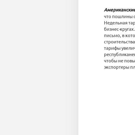
Американские
что пошлины о
Недельная тар
бизнес-круга
письмо, в кот
строительства
тарифы увели
республиканец
чтобы не повы
экспортеры пл