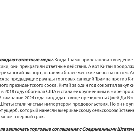
ождают ответные меры.
Когда Трамп приостановил введение
ики, они прекратили ответные действия. А вот Китай продолж
риканский экспорт, оставляя более жесткие меры на потом. 
я за предыдущие раунды торговых санкций Трампа против Китая
вого президентского срока, Китай за один год сократил закупк
 в 2018 году обогнала США и стала ее крупнейшим в мире про
кампании 2024 года кандидат в вице-президенты Джей Ди Вэнс
Штаты стали чистым импортером продовольствия. Но он не уп
т ущерб, который нанесли американскому сельскохозяйствен
мпом в первый срок.
ла заключать торговые соглашения с Соединенными Штатам