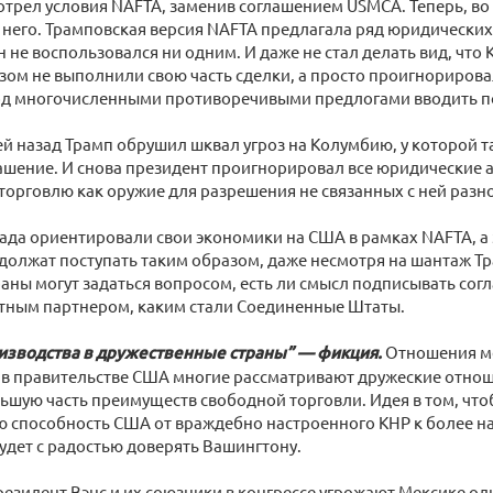
трел условия NAFTA, заменив соглашением USMCA. Теперь, во 
т него. Трамповская версия NAFTA предлагала ряд юридических
н не воспользовался ни одним. И даже не стал делать вид, что
зом не выполнили свою часть сделки, а просто проигнорирова
д многочисленными противоречивыми предлогами вводить 
й назад Трамп обрушил шквал угроз на Колумбию, у которой 
ашение. И снова президент проигнорировал все юридические а
торговлю как оружие для разрешения не связанных с ней разн
ада ориентировали свои экономики на США в рамках NAFTA, а 
должат поступать таким образом, даже несмотря на шантаж Тр
аны могут задаться вопросом, есть ли смысл подписывать сог
тным партнером, каким стали Соединенные Штаты.
изводства в дружественные страны” — фикция.
Отношения м
 в правительстве США многие рассматривают дружеские отнош
льшую часть преимуществ свободной торговли. Идея в том, чт
ю способность США от враждебно настроенного КНР к более н
 будет с радостью доверять Вашингтону.
резидент Вэнс и их союзники в конгрессе угрожают Мексике 