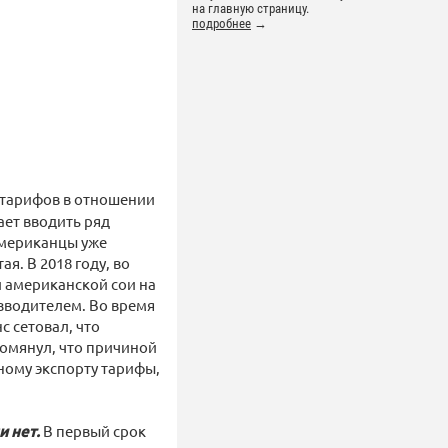
на главную страницу.
подробнее
→
 тарифов в отношении
ает вводить ряд
Американцы уже
. В 2018 году, во
и американской сои на
изводителем. Во время
 сетовал, что
омянул, что причиной
ному экспорту тарифы,
и нет.
В первый срок