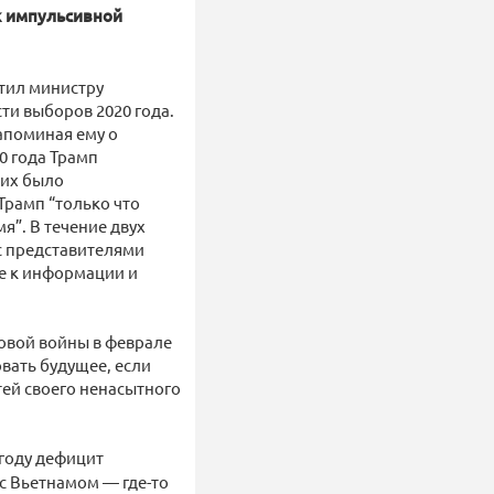
к импульсивной
етил министру
сти выборов 2020 года.
апоминая ему о
0 года Трамп
ших было
Трамп “только что
я”. В течение двух
с представителями
е к информации и
овой войны в феврале
овать будущее, если
ей своего ненасытного
 году дефицит
с Вьетнамом — где-то