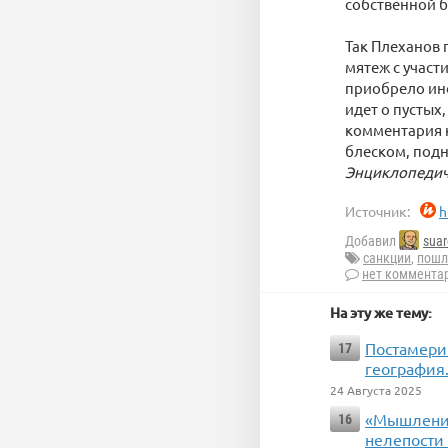
собственной б
Так Плеханов 
мятеж с участ
приобрело ино
идет о пустых
комментария к
блеском, подня
Энциклопедиче
Источник:
h
Добавил
suar
санкции
,
пош
нет коммента
На эту же тему:
Постамерик
17
география
24 Августа 2025
«Мышление
16
нелепости 