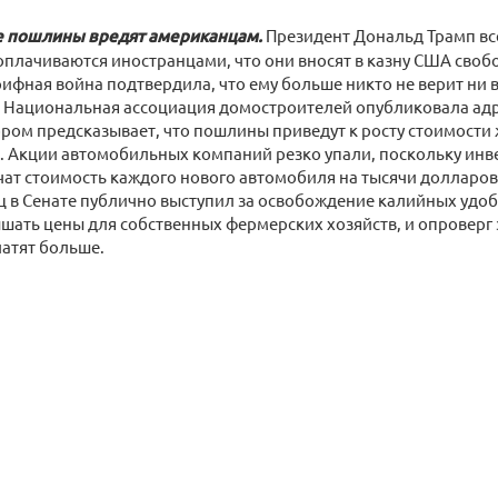
 пошлины вредят американцам.
Президент Дональд Трамп все
плачиваются иностранцами, что они вносят в казну США своб
ифная война подтвердила, что ему больше никто не верит ни в
х. Национальная ассоциация домостроителей опубликовала ад
ором предсказывает, что пошлины приведут к росту стоимост
. Акции автомобильных компаний резко упали, поскольку инв
чат стоимость каждого нового автомобиля на тысячи долларо
 в Сенате публично выступил за освобождение калийных удо
шать цены для собственных фермерских хозяйств, и опроверг 
атят больше.