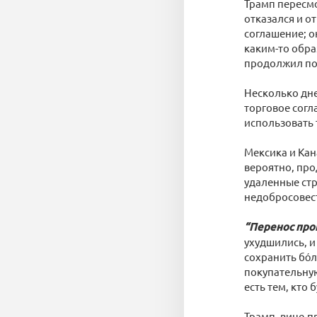
Трамп пересмо
отказался и о
соглашение; о
каким-то обра
продолжил по
Несколько дне
торговое согл
использовать 
Мексика и Кан
вероятно, про
удаленные стр
недобросовес
“Перенос про
ухудшились, и
сохранить бо́
покупательну
есть тем, кто
Трамп, вице-п