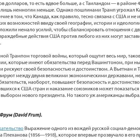
в долларов, то есть вдвое больше, а с Таиландом — в районе
 лишь немногим меньше. Однако пошлинами Трамп угрожал Кан
ичие в том, что Канада, как правило, тесно связана с США и н
их возможностей ввиду своей географии, истории и идеологии
иложили немало усилий, чтобы сбалансировать отношения с 
враждебные действия США против любого из них могут заставит
.
нной Трампом торговой войны, который ощутит весь мир, таков
нии, которые имеют обязательства перед Вашингтоном, при 
 рискуют своей безопасностью и достоинством. А Вьетнам и 
вируют между двумя великими экономическими державами, не
язательств, наоборот, повышают безопасность и достоинств
шихся к США стран и наказание союзников может показаться 
ыбором нового президента. Но такого уж американцы выбрал
Фрум (David Frum).
ательство
Выражение одного из вождей русской социал-демо
 Плеханова (1856—1918), которое впервые прозвучало в его 