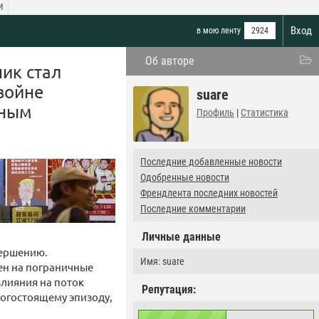
И
Вход
в мою ленту
2924
Об авторе
ик стал
войне
suare
тным
Профиль
|
Статистика
Последние добавленные новости
Одобренные новости
Френдлента последних новостей
Последние комментарии
Личные данные
вершению.
Имя: suare
ен на пограничные
влияния на поток
Репутация:
рогостоящему эпизоду,