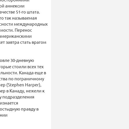
ой аннексии
честве 51-го штата.
что так называемая
пасности международных
имости. Перенос
 американскими
ет завтра стать врагом
овле 30-дневную
торые стоили всех тех
ельности. Канада еще в
ства по пограничному
р (Stephen Harper),
р в Канаду, нежели к
цу подразделения
ризнается
постыдную правду в
ении