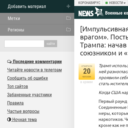
КОРОНАВИРУС
НОВОСТИ
Добавить материал
Военные к
Метки
[Импульсивна
Регионы
врагом». Пост
Трампа: начав
союзником и 
Последние комментарии
Трамп использ
отметили
20
Читайте новости в телеграм
ней разноглас
проявили себ
человек
Сообщить об ошибке
в архиве
стать мстите
Топ сайтов
Когда США нар
Забаненные участники
Первый раунд
Правила
Соединенные 
Частые вопросы
меры, которые
наркотиков. Ч
Ночная тема
кроме как не п