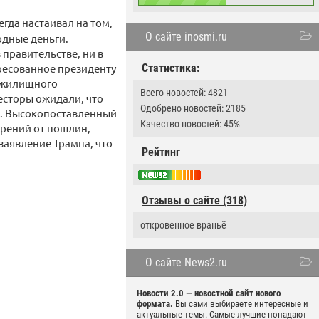
гда настаивал на том,
О сайте inosmi.ru
одные деньги.
 правительстве, ни в
ресованное президенту
Статистика:
и жилищного
Всего новостей: 4821
есторы ожидали, что
Одобрено новостей: 2185
в. Высокопоставленный
Качество новостей: 45%
брений от пошлин,
заявление Трампа, что
Рейтинг
Отзывы о сайте (318)
откровенное враньё
О сайте News2.ru
Новости 2.0 — новостной сайт нового
формата.
Вы сами выбираете интересные и
актуальные темы. Самые лучшие попадают