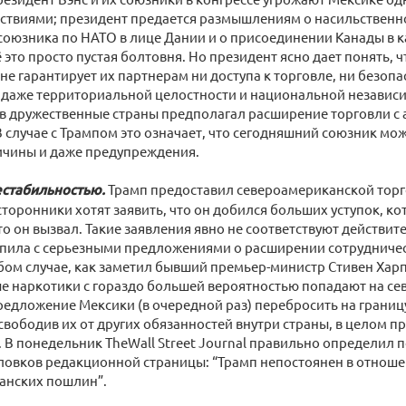
ствиями; президент предается размышлениям о насильственн
союзника по НАТО в лице Дании и о присоединении Канады в ка
 это просто пустая болтовня. Но президент ясно дает понять, 
не гарантирует их партнерам ни доступа к торговле, ни безо
 даже территориальной целостности и национальной независ
 в дружественные страны предполагал расширение торговли с
 случае с Трампом это означает, что сегодняшний союзник мож
ичины и даже предупреждения.
естабильностью.
Трамп предоставил североамериканской торг
 сторонники хотят заявить, что он добился больших уступок, ко
то он вызвал. Такие заявления явно не соответствуют действит
упила с серьезными предложениями о расширении сотрудниче
бом случае, как заметил бывший премьер-министр Стивен Харпе
 наркотики с гораздо большей вероятностью попадают на севе
редложение Мексики (в очередной раз) перебросить на грани
свободив их от других обязанностей внутри страны, в целом п
В понедельник TheWall Street Journal правильно определил 
ловков редакционной страницы: “Трамп непостоянен в отнош
анских пошлин”.