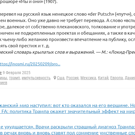
рошюре «Мы и они» (1907).
перевел на русский язык немецкое слово «der Putsch» («путч»)
ием военных. Оно уже давно не требует перевода. А слово «вс
е, далекое от собственно плехановского, толкование и употре
, ничем не подкрепленных проектах и обещаниях, а также в ка
 чьему-либо желанию произвести впечатление на публику, ос
ть свой престиж и т. д.
ский словарь крылатых слов и выражений. — М.: «Локид-Пресс
ttps://inosmi.ru/20250209/pro...
e
9 Февраля 2025
лины
,
трамп
,
импульсивность
Сша
,
Россия
,
Мексика
,
Китай
,
Европа
,
Дани
риев
анский мир наступил: вот кто оказался на его вершине. 
. FA: политика Трампа окажет значительный эффект на м
 ухудшается». Врачи раскрыли страшный диагноз Трампа: 
в речах вновь и вновь ставят под сомнение умственные спо