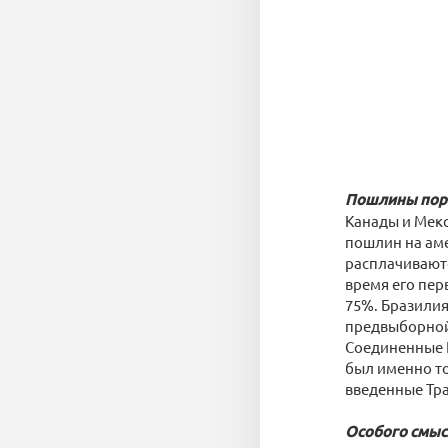
Пошлины пор
Канады и Мекс
пошлин на аме
расплачиваютс
время его пер
75%. Бразилия
предвыборной 
Соединенные 
был именно то
введенные Тра
Особого смыс