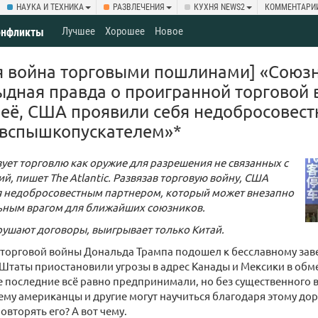
НАУКА И ТЕХНИКА
РАЗВЛЕЧЕНИЯ
КУХНЯ NEWS2
КОММЕНТАРИ
Лучшее
Хорошее
Новое
онфликты
я война торговыми пошлинами] «Союзн
ыдная правда о проигранной торговой 
 её, США проявили себя недобросовес
«вспышкопускателем»*
ует торговлю как оружие для разрешения не связанных с
ий, пишет The Atlantic. Развязав торговую войну, США
я недобросовестным партнером, который может внезапно
льным врагом для ближайших союзников.
ушают договоры, выигрывает только Китай.
 торговой войны Дональда Трампа подошел к бесславному за
Штаты приостановили угрозы в адрес Канады и Мексики в обм
 последние всё равно предпринимали, но без существенного 
ему американцы и другие могут научиться благодаря этому до
овторять его? А вот чему.