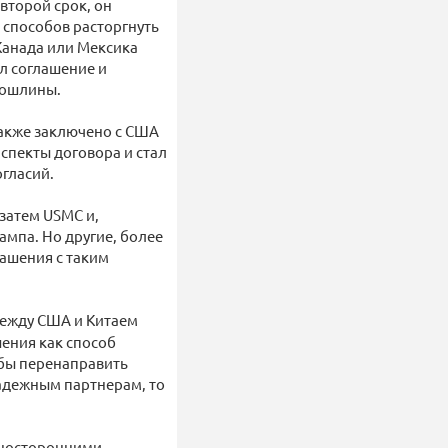
второй срок, он
 способов расторгнуть
 Канада или Мексика
л соглашение и
пошлины.
также заключено с США
спекты договора и стал
огласий.
затем USMC и,
ампа. Но другие, более
лашения с таким
ежду США и Китаем
ения как способ
обы перенаправить
адежным партнерам, то
односторонними