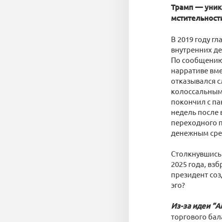
Трамп — уник
мстительност
В 2019 году г
внутренних де
По сообщению 
нарративе вме
отказывался с
колоссальным.
покончил с па
недель после 
переходного п
денежным сре
Столкнувшись
2025 года, вз
президент соз
эго?
Из-за идеи “
торгового бал