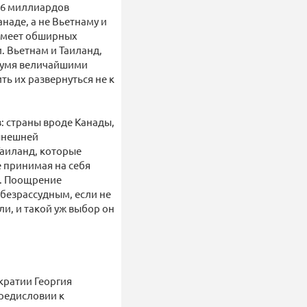
 46 миллиардов
аде, а не Вьетнаму и
е имеет обширных
. Вьетнам и Таиланд,
двумя величайшими
ь их развернуться не к
: страны вроде Канады,
нынешней
Таиланд, которые
 принимая на себя
о. Поощрение
безрассудным, если не
и, и такой уж выбор он
кратии Георгия
предисловии к