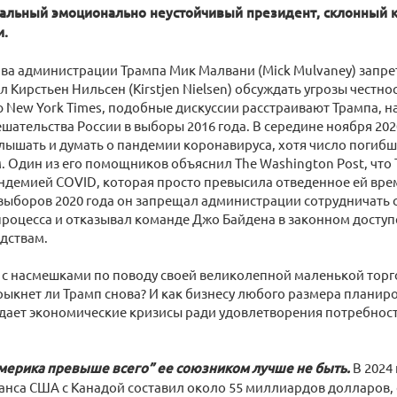
альный эмоционально неустойчивый президент, склонный 
и.
лава администрации Трампа Мик Малвани (Mick Mulvaney) запр
л Кирстьен Нильсен (Kirstjen Nielsen) обсуждать угрозы честно
New York Times, подобные дискуссии расстраивают Трампа, н
шательства России в выборы 2016 года. В середине ноября 202
лышать и думать о пандемии коронавируса, хотя число погиб
 Один из его помощников объяснил The Washington Post, что 
ндемией COVID, которая просто превысила отведенное ей врем
выборов 2020 года он запрещал администрации сотрудничать 
роцесса и отказывал команде Джо Байдена в законном доступ
дствам.
 с насмешками по поводу своей великолепной маленькой торг
брыкнет ли Трамп снова? И как бизнесу любого размера планир
дает экономические кризисы ради удовлетворения потребност
Америка превыше всего” ее союзником лучше не быть.
В 2024
анса США с Канадой составил около 55 миллиардов долларов, 