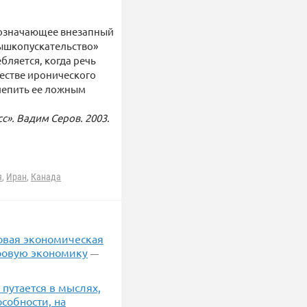
, означающее внезапный
пышкопускательство»
бляется, когда речь
честве иронического
лепить ее ложным
». Вадим Серов. 2003.
я
,
Иран
,
Канада
Новая экономическая
ировую экономику
—
путается в мыслях,
собности, на