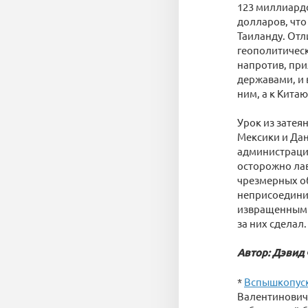
123 миллиардо
долларов, что
Таиланду. Отл
геополитическ
напротив, пр
державами, и 
ним, а к Китаю
Урок из затея
Мексики и Да
администрации
осторожно ла
чрезмерных об
неприсоединив
извращенным в
за них сделал.
Автор: Дэвид 
*
Вспышкопуск
Валентиновича