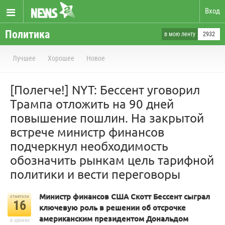
Вход
Политика
в мою ленту
2932
Лучшее
Хорошее
Новое
[Полегче!] NYT: Бессент уговорил
Трампа отложить на 90 дней
повышение пошлин. На закрытой
встрече министр финансов
подчеркнул необходимость
обозначить рынкам цель тарифной
политики и вести переговоры
Министр финансов США Скотт Бессент сыграл
отметили
16
ключевую роль в решении об отсрочке
американским президентом Дональдом
в архиве