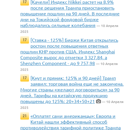
[Качели] Индекс Nikkei растет на 8,9%
17
после решения Трампа приостановить
повышение пошлин на 90 дней. В последние
дни на Токийской фондовой бирже
наблюдались сильные колебания
— 10 Апреля
2025
[Ставка - 125%] Биржи Китая открылись
17
ростом после повышения ответных
пошлин КНР против США. Индекс Shanghai
Composite вырос до отметки 3 327,84, а
Shenzhen Component - до 9 757,98
— 10 Апреля
2025
[Кнут и пряник: 125% и 90 дней] Трамп
17
заявил: торговая война еще не закончена.
Многие страны «желают договориться» за 90
дней. Тарифы на китайскую продукцию
повышены до 125%: 20+34+50+21
— 10 Апреля
2025
«Оплатят сами американцы»: Европа и
21
Китай нашли эффективный способ
противодействия тарифной политике Трампа