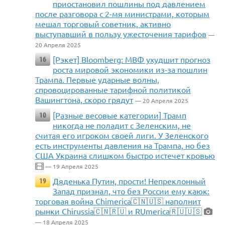
приостановил пошлины под давлением
после разговора с 2-мя министрами, которым
мешал торговый советник, активно
выступавший в пользу ужесточения тарифов
—
20 Апреля 2025
[Рэкет] Bloomberg: МВФ ухудшит прогноз
16
роста мировой экономики из-за пошлин
Трампа. Первые ударные волны,
спровоцированные тарифной политикой
Вашингтона, скоро грядут
— 20 Апреля 2025
[Разные весовые категории] Трамп
10
никогда не поладит с Зеленским, не
считая его игроком своей лиги. У Зеленского
есть инструменты давления на Трампа, но без
США Украина слишком быстро истечет кровью
— 19 Апреля 2025
Дяденька Путин, прости! Непреклонный
19
Запад признал, что без России ему каюк:
торговая война Chimerica🇨🇳🇺🇸 наполнит
рынки Chirussia🇨🇳🇷🇺 и RUmerica🇷🇺🇺🇸
— 18 Апреля 2025