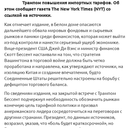
Трампом повышения импортных тарифов. Об
этом сообщает газета The New York Times (NYT) со
ссылкой на источники.
Как отмечает издание, в Белом доме опасаются
дальнейшего обвала мировых фондовых и сырьевых
рынков и паники среди финансистов, которая может выйти
из-под контроля и нанести серьезный ущерб экономике.
Вице-президент США Джей Ди Вэнс и министр финансов
Скотт Бессент настаивали на том, что стратегия
Вашингтона в торговой войне должна быть четко
проработана и направлена, как утверждают источники, на
изоляцию Китая и создание впечатления, будто
Соединенные Штаты решительно настроены на борьбу с
дефицитом торгового баланса.
По сведениям издания, на закрытой встрече с Трампом
Бессент подчеркнул необходимость обозначить рынкам
конечную цель тарифной политики и призвал
американского лидера сосредоточиться на переговорах с
другими странами. Президент, по данным источников,
возразил, указав, что «боль будет краткосрочной», но