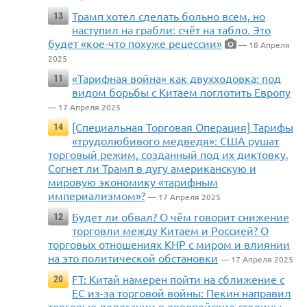
Трамп хотел сделать больно всем, но
13
наступил на грабли: счёт на табло. Это
будет «кое-что похуже рецессии»
— 18 Апреля
2025
«Тарифная война» как двухходовка: под
11
видом борьбы с Китаем поглотить Европу
— 17 Апреля 2025
[Специальная Торговая Операция] Тарифы
14
«трудолюбивого медведя»: США рушат
торговый режим, созданный под их диктовку.
Согнет ли Трамп в дугу американскую и
мировую экономику «тарифным
империализмом»?
— 17 Апреля 2025
Будет ли обвал? О чём говорит снижение
12
торговли между Китаем и Россией? О
торговых отношениях КНР с миром и влиянии
на это политической обстановки
— 17 Апреля 2025
FT: Китай намерен пойти на сближение с
20
ЕС из-за торговой войны: Пекин направил
торговые делегации в европейские столицы