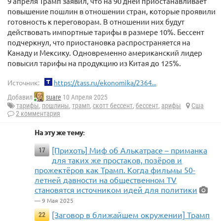
9 апреля Трамп заявил, что на 90 дней приостанавливает
повышение пошлин в отношении стран, которые проявили
готовность к переговорам. В отношении них будут
действовать импортные тарифы в размере 10%. Бессент
подчеркнул, что приостановка распространяется на
Канаду и Мексику. Одновременно американский лидер
повысил тарифы на продукцию из Китая до 125%.
Источник:
https://tass.ru/ekonomika/2364...
Добавил
suare
10 Апреля 2025
тарифы
,
пошлины
,
трамп
,
скотт бессент
,
бессент
,
арифы
Сша
2 комментария
На эту же тему:
[Прихоть] Миф об Алькатрасе – приманка
17
для таких же простаков, позёров и
прожектёров как Трамп. Когда фильмы 50-
летней давности на общественном TV
становятся источником идей для политики
— 9 Мая 2025
[Заговор в ближайшем окружении] Трамп
22