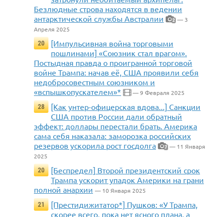
Безлюдные строва находятся в ведении
антарктической службы Австралии
— 3
2
Апреля 2025
[Импульсивная война торговыми
20
пошлинами] «Союзник стал врагом».
Постыдная правда о проигранной торговой
войне Трампа: начав её, США проявили себя
недобросовестным союзником и
«вспышкопускателем»*
— 9 Февраля 2025
[Как унтер-офицерская вдова...] Санкции
28
США против России дали обратный
эффект: доллары перестали брать. Америка
сама себя наказала: заморозка российских
резервов ускорила рост госдолга
— 11 Января
7
2025
[Беспредел] Второй президентский срок
20
Трампа ускорит упадок Америки на грани
полной анархии
— 10 Января 2025
[Престидижитатор*] Пушков: «У Трампа,
21
скорее всего, пока нет ясного плана, а