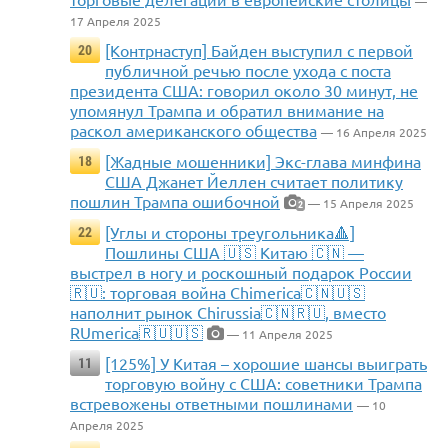
—
17 Апреля 2025
[Контрнаступ] Байден выступил с первой
20
публичной речью после ухода с поста
президента США: говорил около 30 минут, не
упомянул Трампа и обратил внимание на
раскол американского общества
— 16 Апреля 2025
[Жадные мошенники] Экс-глава минфина
18
США Джанет Йеллен считает политику
пошлин Трампа ошибочной
— 15 Апреля 2025
2
[Углы и стороны треугольника🔺]
22
Пошлины США 🇺🇸 Китаю 🇨🇳 —
выстрел в ногу и роскошный подарок России
🇷🇺: торговая война Chimerica🇨🇳🇺🇸
наполнит рынок Chirussia🇨🇳🇷🇺, вместо
RUmerica🇷🇺🇺🇸
— 11 Апреля 2025
[125%] У Китая – хорошие шансы выиграть
11
торговую войну с США: советники Трампа
встревожены ответными пошлинами
— 10
Апреля 2025