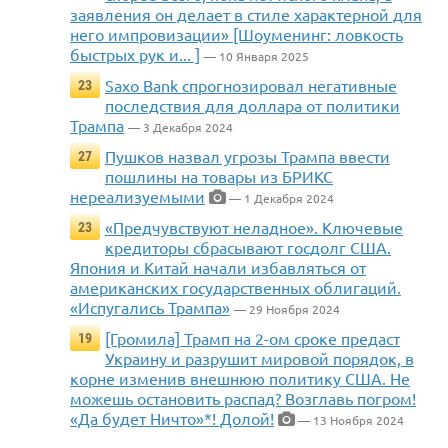
заявления он делает в стиле характерной для
него импровизации» [Шоуменинг: ловкость
быстрых рук и... ]
— 10 Января 2025
Saxo Bank спрогнозировал негативные
23
последствия для доллара от политики
Трампа
— 3 Декабря 2024
Пушков назвал угрозы Трампа ввести
27
пошлины на товары из БРИКС
нереализуемыми
— 1 Декабря 2024
«Предчувствуют неладное». Ключевые
23
кредиторы сбрасывают госдолг США.
Япония и Китай начали избавляться от
американских государственных облигаций.
«Испугались Трампа»
— 29 Ноября 2024
[Громила] Трамп на 2-ом сроке предаст
19
Украину и разрушит мировой порядок, в
корне изменив внешнюю политику США. Не
можешь остановить распад? Возглавь погром!
«Да будет Ничто»*! Долой!
— 13 Ноября 2024