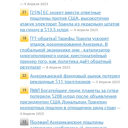
— 9 Апреля 2025
[25%] ЕС может ввести ответные
21
пошлины против США, высокоточно
атакуя электорат Трампа из «красных» штатов
на сумму в $13,5 млрд
— 9 Апреля 2025
[ТТ-обратка] Тарифы Трампа ускорят
18
упадок доминирования Америки. В
глобальной экономике они - катализатор
многополярного мира: хрестоматийный
пример того, как политика даёт обратный
результат
— 8 Апреля 2025
Американский фондовый рынок потерял
22
рекордные $11 триллионов
— 5 Апреля 2025
[BBI] Богатейшие люди планеты за сутки
19
потеряли $208 млрд после объявления
президентом США Дональдом Трампом
импортных пошлин в отношении ряда стран
—
4 Апреля 2025
[Болван] Американские пошлины
12
затронули необитаемый архипелаг.