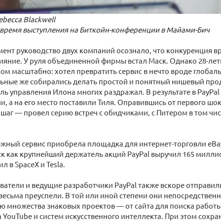
ebecca Blackwell
 время выступления на Биткойн-конференции в Майами-Бич
мент руководство двух компаний осознало, что конкуренция вр
ияние. У руля объединенной фирмы встал Маск. Однако 28-ле
м масштабно: хотел превратить сервис в нечто вроде глоба
льные же собирались делать простой и понятный нишевый прод
ль управления Илона многих раздражал. В результате в PayPal
и, а на его место поставили Тиля. Оправившись от первого шо
аг — провел серию встреч с обидчиками, с Питером в том числ
ежный сервис приобрела площадка для интернет-торговли eBay
к как крупнейший держатель акций PayPal выручил 165 милли
 в SpaceX и Tesla.
ватели и ведущие разработчики PayPal также вскоре отправил
 весьма преуспели. В той или иной степени они непосредствен
 множества знаковых проектов — от сайта для поиска работы 
 YouTube и систем искусственного интеллекта. При этом сохр