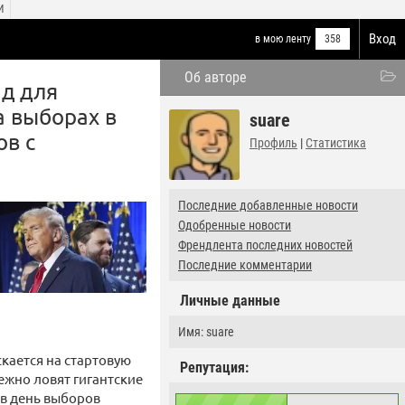
И
Вход
в мою ленту
358
Об авторе
д для
а выборах в
suare
ов с
Профиль
|
Статистика
Последние добавленные новости
Одобренные новости
Френдлента последних новостей
Последние комментарии
Личные данные
Имя: suare
скается на стартовую
Репутация:
ежно ловят гигантские
 в день выборов