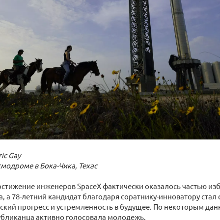
ric Gay
смодроме в Бока-Чика, Техас
остижение инженеров SpaceX фактически оказалось частью и
, а 78-летний кандидат благодаря соратнику-инноватору стал
ский прогресс и устремленность в будущее. По некоторым да
убликанца активно голосовала молодежь.