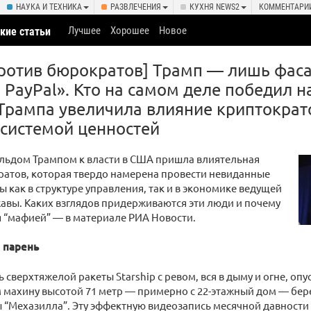
НАУКА И ТЕХНИКА
РАЗВЛЕЧЕНИЯ
КУХНЯ NEWS2
КОММЕНТАРИ
Лучшее
Хорошее
Новое
кие статьи
ротив бюрократов] Трамп — лишь фаса
PayPal». Кто на самом деле победил н
рампа увеличила влияние криптократ
системой ценностей
альдом Трампом к власти в США пришла влиятельная
ратов, которая твердо намерена провести невиданные
 как в структуре управления, так и в экономике ведущей
вы. Каких взглядов придерживаются эти люди и почему
 “мафией” — в материале РИА Новости.
 парень
 сверхтяжелой ракеты Starship с ревом, вся в дыму и огне, опу
 махину высотой 71 метр — примерно с 22-этажный дом — бер
“Мехазилла”. Эту эффектную видеозапись месячной давности