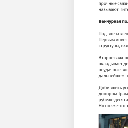
прочные связи
называют Пите
Венчурная по
Под впечатлен
Первым инвес
структуры, вк
Второе важное
вкладывает де
неудачные вло
дальнейшем п
Добившись успе
донором Трамп
рубеже десяти
Но позже что-