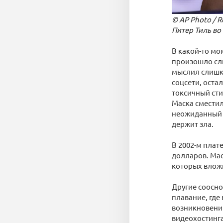
© AP Photo / R
Питер Тиль во
В какой-то мо
произошло сл
мыслил слишко
соцсети, оста
токсичный сти
Маска сместил
неожиданный ш
держит зла.
В 2002-м плат
долларов. Мас
которых вложил
Другие соосно
плавание, где
возникновению
видеохостинга