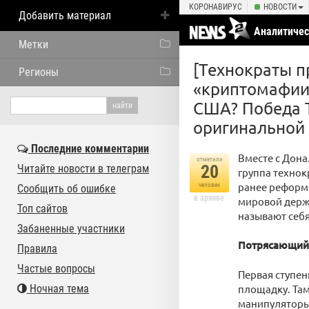
КОРОНАВИРУС
НОВОСТИ
Добавить материал
Аналитичес
Метки
[Технократы п
Регионы
«криптомафии 
США? Победа Т
оригинальной 
Последние комментарии
Вместе с Дон
отметили
20
Читайте новости в телеграм
группа технок
ранее реформы
человек
Сообщить об ошибке
в архиве
мировой держа
Топ сайтов
называют себя
Забаненные участники
Потрясающий
Правила
Частые вопросы
Первая ступень
Ночная тема
площадку. Там
манипуляторы 