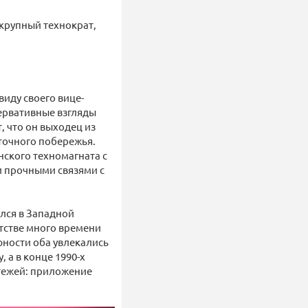
крупный технократ,
виду своего вице-
сервативные взгляды
, что он выходец из
точного побережья.
нского техномагната с
и прочными связями с
ился в Западной
етстве много времени
юности оба увлекались
 а в конце 1990-х
атежей: приложение