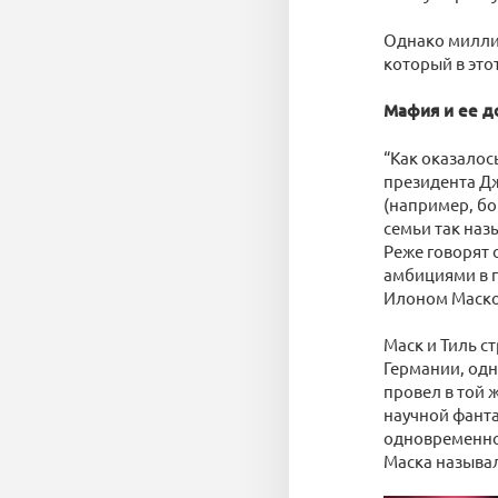
Однако миллиа
который в это
Мафия и ее д
“Как оказалос
президента Дж
(например, бо
семьи так на
Реже говорят 
амбициями в п
Илоном Маск
Маск и Тиль с
Германии, одн
провел в той 
научной фанта
одновременно,
Маска называла