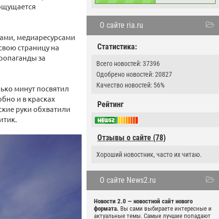
 ощущается
О сайте ria.ru
гами, медиаресурсами
Статистика:
 свою страницу на
ропаганды за
Всего новостей: 37396
Одобрено новостей: 20827
Качество новостей: 56%
лько минут посвятил
бно и в красках
Рейтинг
ские руки обхватили
итик.
Отзывы о сайте (78)
Хороший новостник, часто их читаю.
О сайте News2.ru
Новости 2.0 — новостной сайт нового
формата.
Вы сами выбираете интересные и
актуальные темы. Самые лучшие попадают