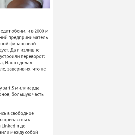
едит обеим, и в 2000-м
тний предприниматель
льной финансовой
укт. Да и излишне
 устроили переворот:
ка, Илон сделал
е, заверив их, что не
 за 1,5 миллиарда
онов, большую часть
ись в свободное
но причастны к
LinkedIn до
анили между собой