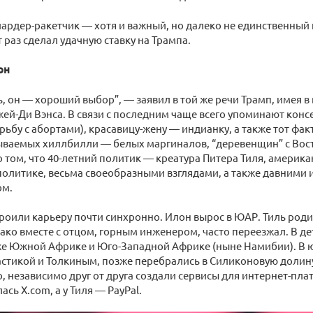
рдер-ракетчик — хотя и важный, но далеко не единственный 
т раз сделал удачную ставку на Трампа.
он
ь, он — хороший выбор”, — заявил в той же речи Трамп, имея в 
ей-Ди Вэнса. В связи с последним чаще всего упоминают кон
рьбу с абортами), красавицу-жену — индианку, а также тот факт
зываемых хиллбилли — белых маргиналов, “деревенщин” с Вос
о том, что 40-летний политик — креатура Питера Тиля, америка
олитике, весьма своеобразными взглядами, а также давними 
ом.
троили карьеру почти синхронно. Илон вырос в ЮАР. Тиль род
ако вместе с отцом, горным инженером, часто переезжал. В д
же Южной Африке и Юго-Западной Африке (ныне Намибии). В 
стикой и Толкиным, позже перебрались в Силиконовую долину,
 независимо друг от друга создали сервисы для интернет-пл
сь X.com, а у Тиля — PayPal.