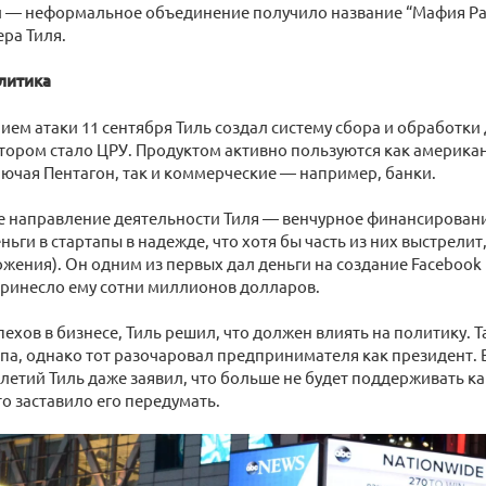
 — неформальное объединение получило название “Мафия Pay
ра Тиля.
литика
ием атаки 11 сентября Тиль создал систему сбора и обработки 
тором стало ЦРУ. Продуктом активно пользуются как америка
лючая Пентагон, так и коммерческие — например, банки.
 направление деятельности Тиля — венчурное финансировани
ньги в стартапы в надежде, что хотя бы часть из них выстрелит
жения). Он одним из первых дал деньги на создание Facebook в
ринесло ему сотни миллионов долларов.
хов в бизнесе, Тиль решил, что должен влиять на политику. Так
а, однако тот разочаровал предпринимателя как президент. 
летий Тиль даже заявил, что больше не будет поддерживать к
то заставило его передумать.