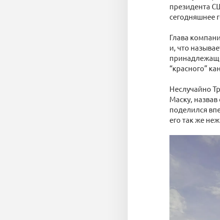
президента СШ
сегодняшнее г
Глава компани
и, что называ
принадлежащей
“красного” ка
Неслучайно Тр
Маску, назвав
поделился впе
его так же не