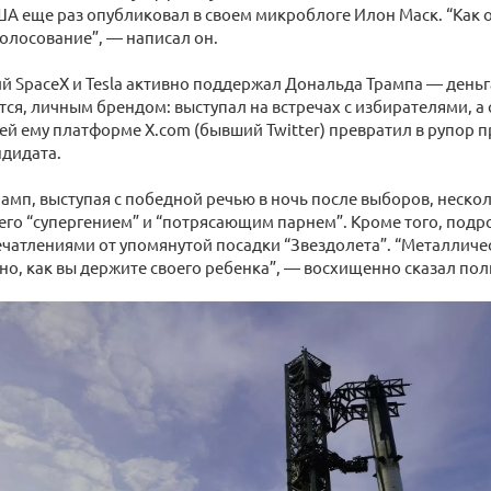
А еще раз опубликовал в своем микроблоге Илон Маск. “Как
олосование”, — написал он.
й SpaceX и Tesla активно поддержал Дональда Трампа — день
ется, личным брендом: выступал на встречах с избирателями, а
 ему платформе X.com (бывший Twitter) превратил в рупор п
ндидата.
амп, выступая с победной речью в ночь после выборов, неско
 его “супергением” и “потрясающим парнем”. Кроме того, подро
чатлениями от упомянутой посадки “Звездолета”. “Металличе
жно, как вы держите своего ребенка”, — восхищенно сказал пол