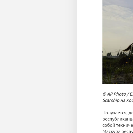
© AP Photo / E
Starship на ко
Получается, д
республиканца
собой техниче
Маску за респ