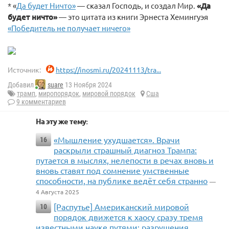
* «
Да будет Ничто»
— сказал Господь, и создал Мир.
«Да
будет ничто»
— это цитата из книги Эрнеста Хемингуэя
«Победитель не получает ничего»
Источник:
https://inosmi.ru/20241113/tra...
Добавил
suare
13 Ноября 2024
трамп
,
миропорядок
,
мировой порядок
Сша
9 комментариев
На эту же тему:
«Мышление ухудшается». Врачи
16
раскрыли страшный диагноз Трампа:
путается в мыслях, нелепости в речах вновь и
вновь ставят под сомнение умственные
способности, на публике ведёт себя странно
—
4 Августа 2025
[Распутье] Американский мировой
10
порядок движется к хаосу сразу тремя
известными науке путями: разрушения,