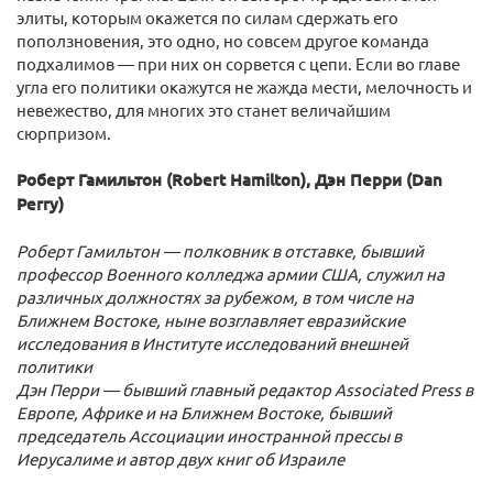
элиты, которым окажется по силам сдержать его
поползновения, это одно, но совсем другое команда
подхалимов — при них он сорвется с цепи. Если во главе
угла его политики окажутся не жажда мести, мелочность и
невежество, для многих это станет величайшим
сюрпризом.
Роберт Гамильтон (Robert Hamilton), Дэн Перри (Dan
Perry)
Роберт Гамильтон — полковник в отставке, бывший
профессор Военного колледжа армии США, служил на
различных должностях за рубежом, в том числе на
Ближнем Востоке, ныне возглавляет евразийские
исследования в Институте исследований внешней
политики
Дэн Перри — бывший главный редактор Associated Press в
Европе, Африке и на Ближнем Востоке, бывший
председатель Ассоциации иностранной прессы в
Иерусалиме и автор двух книг об Израиле