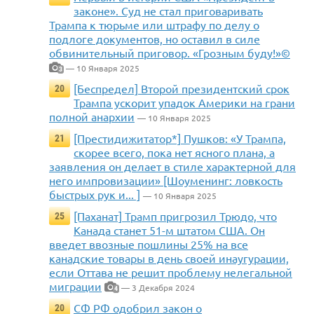
законе». Суд не стал приговаривать
Трампа к тюрьме или штрафу по делу о
подлоге документов, но оставил в силе
обвинительный приговор. «Грозным буду!»©
— 10 Января 2025
3
[Беспредел] Второй президентский срок
20
Трампа ускорит упадок Америки на грани
полной анархии
— 10 Января 2025
[Престидижитатор*] Пушков: «У Трампа,
21
скорее всего, пока нет ясного плана, а
заявления он делает в стиле характерной для
него импровизации» [Шоуменинг: ловкость
быстрых рук и... ]
— 10 Января 2025
[Паханат] Трамп пригрозил Трюдо, что
25
Канада станет 51-м штатом США. Он
введет ввозные пошлины 25% на все
канадские товары в день своей инаугурации,
если Оттава не решит проблему нелегальной
миграции
— 3 Декабря 2024
4
СФ РФ одобрил закон о
20