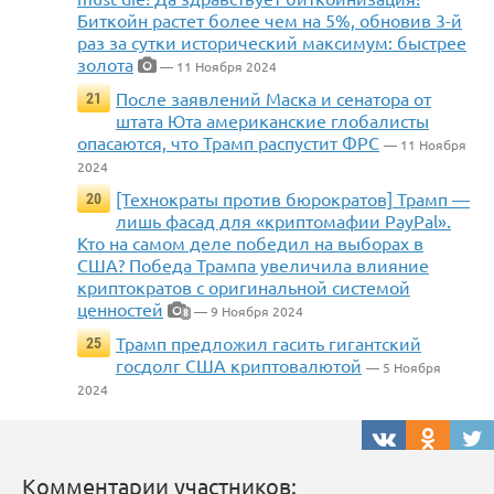
Биткойн растет более чем на 5%, обновив 3-й
раз за сутки исторический максимум: быстрее
золота
— 11 Ноября 2024
После заявлений Маска и сенатора от
21
штата Юта американские глобалисты
опасаются, что Трамп распустит ФРС
— 11 Ноября
2024
[Технократы против бюрократов] Трамп —
20
лишь фасад для «криптомафии PayPal».
Кто на самом деле победил на выборах в
США? Победа Трампа увеличила влияние
криптократов с оригинальной системой
ценностей
— 9 Ноября 2024
8
Трамп предложил гасить гигантский
25
госдолг США криптовалютой
— 5 Ноября
2024
Комментарии участников: