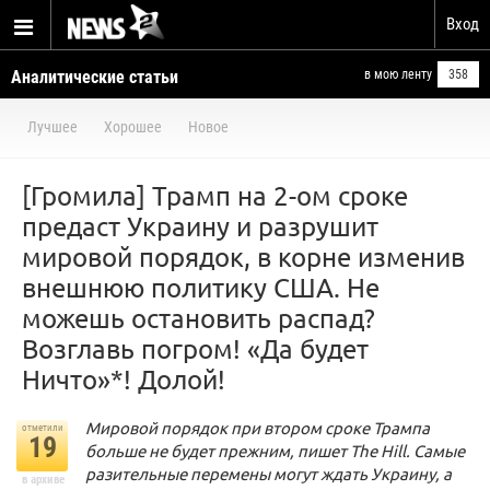
Вход
Аналитические статьи
в мою ленту
358
Лучшее
Хорошее
Новое
[Громила] Трамп на 2-ом сроке
предаст Украину и разрушит
мировой порядок, в корне изменив
внешнюю политику США. Не
можешь остановить распад?
Возглавь погром! «Да будет
Ничто»*! Долой!
Мировой порядок при втором сроке Трампа
отметили
19
больше не будет прежним, пишет The Hill. Самые
разительные перемены могут ждать Украину, а
в архиве