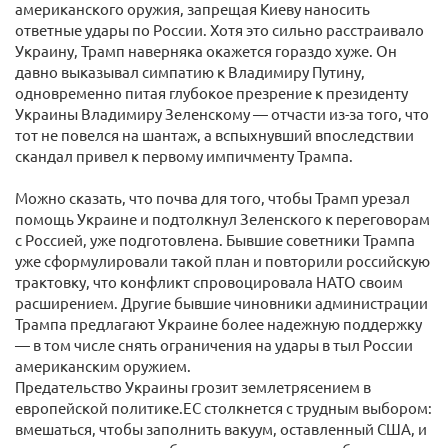
американского оружия, запрещая Киеву наносить
ответные удары по России. Хотя это сильно расстраивало
Украину, Трамп наверняка окажется гораздо хуже. Он
давно выказывал симпатию к Владимиру Путину,
одновременно питая глубокое презрение к президенту
Украины Владимиру Зеленскому — отчасти из-за того, что
тот не повелся на шантаж, а вспыхнувший впоследствии
скандал привел к первому импичменту Трампа.
Можно сказать, что почва для того, чтобы Трамп урезал
помощь Украине и подтолкнул Зеленского к переговорам
с Россией, уже подготовлена. Бывшие советники Трампа
уже сформулировали такой план и повторили российскую
трактовку, что конфликт спровоцировала НАТО своим
расширением. Другие бывшие чиновники администрации
Трампа предлагают Украине более надежную поддержку
— в том числе снять ограничения на удары в тыл России
американским оружием.
Предательство Украины грозит землетрясением в
европейской политике.ЕС столкнется с трудным выбором:
вмешаться, чтобы заполнить вакуум, оставленный США, и