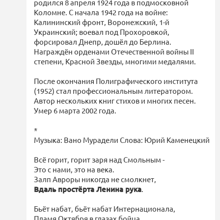
родился 8 апреля 1924 года в подмосковной
Коломне. С начала 1942 года на войне:
Калининский фронт, Воронежский, 1-й
Украинский; воевал под Прохоровкой,
форсировал Днепр, дошёл до Берлина.
Награждён орденами Отечественной войны II
степени, Красной Звезды, многими медалями.
После окончания Полиграфического института
(1952) стал профессиональным литератором.
Автор нескольких книг стихов и многих песен.
Умер 6 марта 2002 года.
*
Музыка: Вано Мурадели Слова: Юрий Каменецкий
Всё горит, горит заря над Смольным -
Это с нами, это на века.
Залп Авроры никогда не смолкнет,
Вдаль простёрта Ленина рука
.
Бьёт набат, бьёт набат Интернационала,
Пламя Октября в глазах бойца.