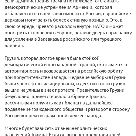
если администрация Трампа не пожелает отстаивать
демократические устремления Армении, которая
избавляется от своей зависимости от России, европейские
державы могут занять более активную позицию. Это, в
свою очередь, чревато расколом внутри НАТО и может
обострить отношения в Европе, оставив дверь нараспашку
для усиления в Закавказье российского или турецкого
влияния.
Грузия, которая долгое время была стойкой
демократической и прозападной страной, скатывается в
авторитарность и возвращается на российскую орбиту —
при попустительстве Запада. Недавние выборы в Грузии
были явно сфальсифицированы, и десятки тысяч грузин
вышли на улицы в знак протеста. Правительство Грузии,
безусловно, приветствовало избрание Трампа,
рассчитывая получить карт-бланш на дальнейшее
подавление гражданского общества и разворот в сторону
России вопреки выраженной воле ее народа.
Многое будет зависеть от внешнеполитических
назначений Трампа. Если он выберет представителей