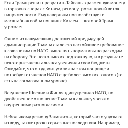
Если Трамп решит превратить Тайвань в разменную монету
в торговых спорах с Китаем, региону грозит новый виток
напряженности. Ему наверняка поспособствует и
масштабная война пошлин с Китаем — которой Трамп
угрожает.
Одним из нашумевших достижений предыдущей
администрации Трампа стало его настойчивое требование
к союзникам по НАТО выполнять нормативы по расходам
на оборону. Это несколько их подтолкнуло, и в результате
некоторые члены альянса увеличили свои бюджеты.
Ожидайте, что он удвоит усилия на этом поприще и
потребует от членов НАТО еще более высоких взносов (то
есть на согласованном уровне).
Вступление Швеции и Финляндии укрепило НАТО, но
двойственное отношение Трампа к альянсу чревато
внутренними разногласиями.
Небольшому региону Закавказья, который часто упускают
из виду, также грозят серьезные последствия. Например,