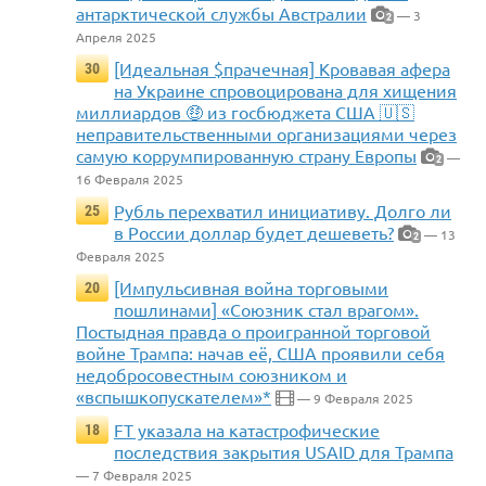
антарктической службы Австралии
— 3
2
Апреля 2025
[Идеальная $прачечная] Кровавая афера
30
на Украине спровоцирована для хищения
миллиардов 🤑 из госбюджета США 🇺🇸
неправительственными организациями через
самую коррумпированную страну Европы
—
2
16 Февраля 2025
Рубль перехватил инициативу. Долго ли
25
в России доллар будет дешеветь?
— 13
2
Февраля 2025
[Импульсивная война торговыми
20
пошлинами] «Союзник стал врагом».
Постыдная правда о проигранной торговой
войне Трампа: начав её, США проявили себя
недобросовестным союзником и
«вспышкопускателем»*
— 9 Февраля 2025
FT указала на катастрофические
18
последствия закрытия USAID для Трампа
— 7 Февраля 2025