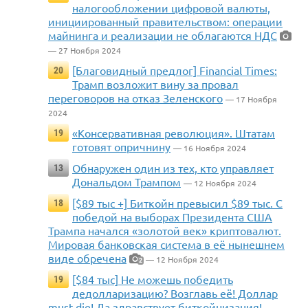
налогообложении цифровой валюты,
инициированный правительством: операции
майнинга и реализации не облагаются НДС
— 27 Ноября 2024
[Благовидный предлог] Financial Times:
20
Трамп возложит вину за провал
переговоров на отказ Зеленского
— 17 Ноября
2024
«Консервативная революция». Штатам
19
готовят опричнину
— 16 Ноября 2024
Обнаружен один из тех, кто управляет
13
Дональдом Трампом
— 12 Ноября 2024
[$89 тыс +] Биткойн превысил $89 тыс. С
18
победой на выборах Президента США
Трампа начался «золотой век» криптовалют.
Мировая банковская система в её нынешнем
виде обречена
— 12 Ноября 2024
2
[$84 тыс] Не можешь победить
19
дедолларизацию? Возглавь её! Доллар
must die! Да здравствует биткойнизация!