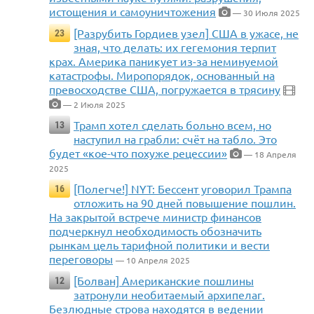
истощения и самоуничтожения
— 30 Июля 2025
[Разрубить Гордиев узел] США в ужасе, не
23
зная, что делать: их гегемония терпит
крах. Америка паникует из-за неминуемой
катастрофы. Миропорядок, основанный на
превосходстве США, погружается в трясину
— 2 Июля 2025
Трамп хотел сделать больно всем, но
13
наступил на грабли: счёт на табло. Это
будет «кое-что похуже рецессии»
— 18 Апреля
2025
[Полегче!] NYT: Бессент уговорил Трампа
16
отложить на 90 дней повышение пошлин.
На закрытой встрече министр финансов
подчеркнул необходимость обозначить
рынкам цель тарифной политики и вести
переговоры
— 10 Апреля 2025
[Болван] Американские пошлины
12
затронули необитаемый архипелаг.
Безлюдные строва находятся в ведении