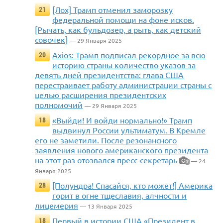
[Лох] Трамп отменил заморозку
21
федеральной помощи на фоне исков.
[Рычать, как бульдозер, а рыть, как детский
совочек]
— 29 Января 2025
Axios: Трамп подписал рекордное за всю
20
историю страны количество указов за
девять дней президентства: глава США
перестраивает работу администрации страны с
целью расширения президентских
полномочий
— 29 Января 2025
«Выйди! И войди нормально!» Трамп
18
выдвинул России ультиматум. В Кремле
его не заметили. После резонансного
заявления нового американского президента
на этот раз отозвался пресс-секретарь
— 24
2
Января 2025
[Полундра! Спасайся, кто может!] Америка
28
горит в огне тщеславия, алчности и
лицемерия
— 13 Января 2025
Первый в истории США «Президент в
18