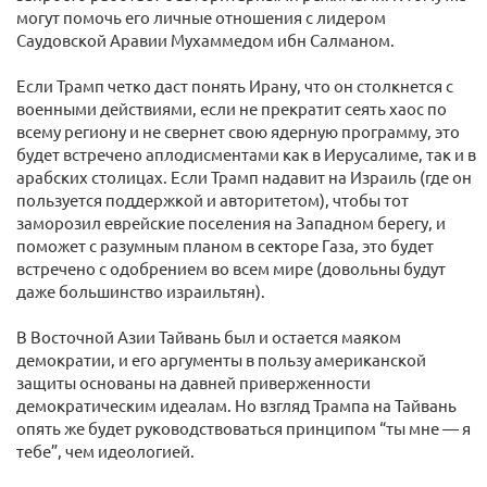
могут помочь его личные отношения с лидером
Саудовской Аравии Мухаммедом ибн Салманом.
Если Трамп четко даст понять Ирану, что он столкнется с
военными действиями, если не прекратит сеять хаос по
всему региону и не свернет свою ядерную программу, это
будет встречено аплодисментами как в Иерусалиме, так и в
арабских столицах. Если Трамп надавит на Израиль (где он
пользуется поддержкой и авторитетом), чтобы тот
заморозил еврейские поселения на Западном берегу, и
поможет с разумным планом в секторе Газа, это будет
встречено с одобрением во всем мире (довольны будут
даже большинство израильтян).
В Восточной Азии Тайвань был и остается маяком
демократии, и его аргументы в пользу американской
защиты основаны на давней приверженности
демократическим идеалам. Но взгляд Трампа на Тайвань
опять же будет руководствоваться принципом “ты мне — я
тебе”, чем идеологией.