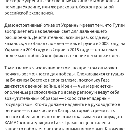
поскорее укрепить собственные механизмы обороны и
помощи Украине, или же рисковать бесконтрольной
российской экспансией.
Демонстративный отказ от Украины чреват тем, что Путин
воспримет его как зеленый свет для дальнейшего
расширения. Действительно: всякий раз, когда ему
казалось, что Запад сломлен — как в Грузии в 2008 году, на
Украине в 2014 году и в Сирии в 2015 году — он затевал
более масштабный конфликт в течение нескольких лет.
Трамп кажется изоляционистом, но при этом он может
почуять возможности для победы. Сложившаяся ситуация
на Ближнем Востоке неприемлема, поскольку Газа
движется к вечной войне, а Иран — чьи марионетки-
ополченцы распоясались по всему региону и ведут себя
возмутительным образом — скоро станет ядерным
государством. Кто-то должен надавить на руководство в
регионе — в том числе на Катар, который стремится к
респектабельности, но при этом отказывается понуждать
ХАМАС к капитуляции в Газе. Трамп нещепетилен и
запросто работает с авторитарными режимами. К тому же